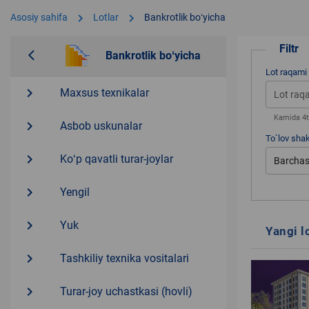
chevron_right
chevron_right
Asosiy sahifa
Lotlar
Bankrotlik boʻyicha
Filtr
arrow_back_ios
Bankrotlik boʻyicha
Lot raqami
navigate_next
Maxsus texnikalar
Kamida 4ta
navigate_next
Asbob uskunalar
To`lov shak
navigate_next
Koʻp qavatli turar-joylar
Barchas
navigate_next
Yengil
navigate_next
Yuk
Yangi l
navigate_next
Tashkiliy texnika vositalari
navigate_next
Turar-joy uchastkasi (hovli)