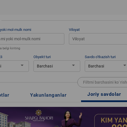
 yoki mol-mulk nomi
Viloyat
Viloyat
 belgi kiriting
li
Obyekt turi
Savdo o‘tkazish turi
arrow_drop_down
arrow_drop_down
arrow_drop_d
i
Barchasi
Barchasi
Filtrni barchasini ko`rish
Joriy savdolar
otlar
Yakunlanganlar