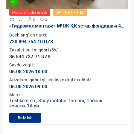
№ 24617308
Muddatli bo‘lib to‘lash
remove_red_eye
137
0
2
«Гидромeх монтаж» МЧЖ ҚК устав фондидаги 49
фоиз давлат улуши
Boshlang‘ich narxi:
730 894 754.10 UZS
Zakalat puli miqdori
(5%)
:
36 544 737.71 UZS
Savdo vaqti:
06.08.2026 10:00
Arizalarni qabul qilishning oxirgi muddati:
06.08.2026 09:00
Manzil:
Toshkent sh., Shayxontohur tumani, Лабзак
кўчаси, 1А-уй
Batafsil