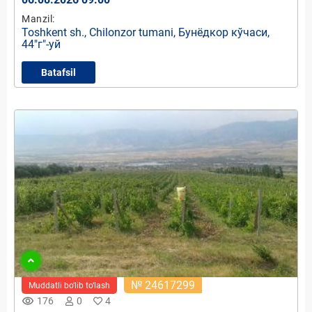
Manzil:
Toshkent sh., Chilonzor tumani, Бунёдкор кўчаси,
44"г"-уй
Batafsil
№ 24617299
Muddatli bo‘lib to‘lash
remove_red_eye
176
0
4