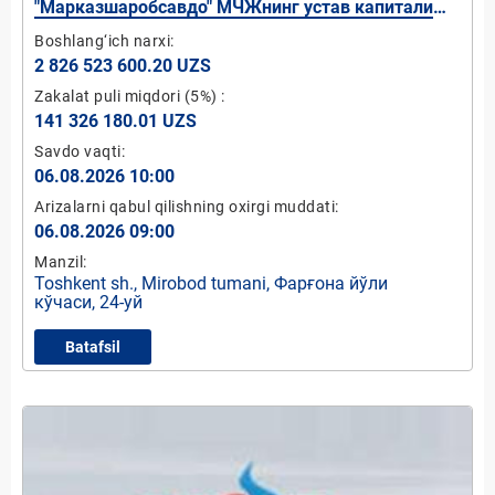
"Марказшаробсавдо" МЧЖнинг устав капитали
давлат улуши
Boshlang‘ich narxi:
2 826 523 600.20 UZS
Zakalat puli miqdori
(5%)
:
141 326 180.01 UZS
Savdo vaqti:
06.08.2026 10:00
Arizalarni qabul qilishning oxirgi muddati:
06.08.2026 09:00
Manzil:
Toshkent sh., Mirobod tumani, Фарғона йўли
кўчаси, 24-уй
Batafsil