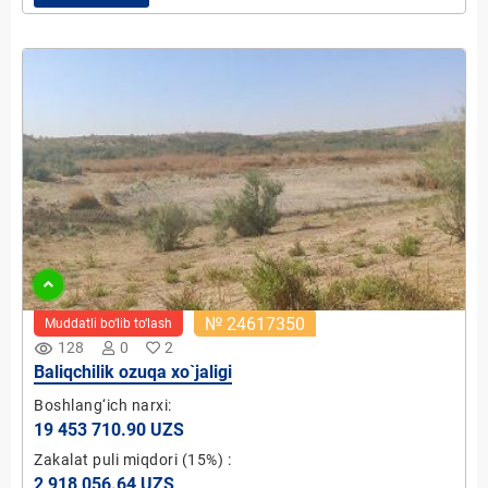
№ 24617350
Muddatli bo‘lib to‘lash
remove_red_eye
128
0
2
Baliqchilik ozuqa xo`jaligi
Boshlang‘ich narxi:
19 453 710.90 UZS
Zakalat puli miqdori
(15%)
:
2 918 056.64 UZS