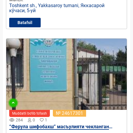
Toshkent sh., Yakkasaroy tumani, Яккасарой
кўчаси, 5-уй
Batafsil
№ 24617301
Muddatli bo‘lib to‘lash
remove_red_eye
284
0
1
“Ферула шифобахш” масъулияти чекланган