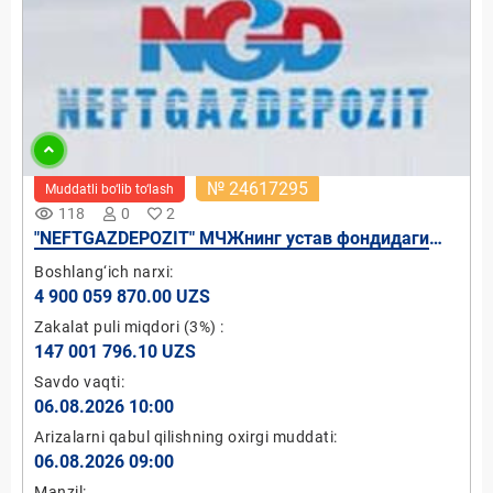
№ 24617295
Muddatli bo‘lib to‘lash
remove_red_eye
118
0
2
"NEFTGAZDEPOZIT" МЧЖнинг устав фондидаги
100 давлат улуши
Boshlang‘ich narxi:
4 900 059 870.00 UZS
Zakalat puli miqdori
(3%)
:
147 001 796.10 UZS
Savdo vaqti:
06.08.2026 10:00
Arizalarni qabul qilishning oxirgi muddati:
06.08.2026 09:00
Manzil: