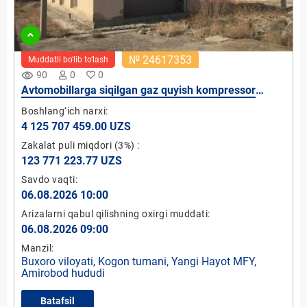
№ 24617353
Muddatli bo‘lib to‘lash
remove_red_eye
90
0
0
Avtomobillarga siqilgan gaz quyish kompressor
shahobchasi (qurilishi tugallanmagan)
Boshlang‘ich narxi:
4 125 707 459.00 UZS
Zakalat puli miqdori
(3%)
:
123 771 223.77 UZS
Savdo vaqti:
06.08.2026 10:00
Arizalarni qabul qilishning oxirgi muddati:
06.08.2026 09:00
Manzil:
Buxoro viloyati, Kogon tumani, Yangi Hayot MFY,
Amirobod hududi
Batafsil