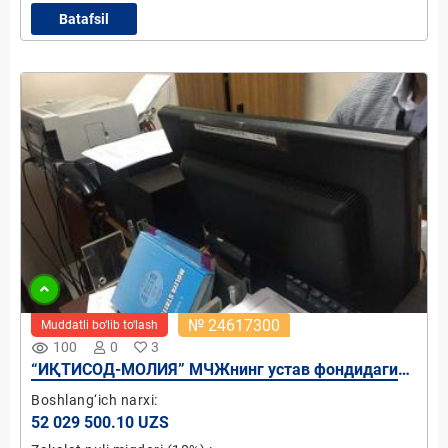
Batafsil
№ 24617300
Muddatli bo‘lib to‘lash
remove_red_eye
100
0
3
“ИҚТИСОД-МОЛИЯ” МЧЖнинг устав фондидаги
100,0 фоиз давлат улуши
Boshlang‘ich narxi:
52 029 500.10 UZS