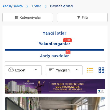
chevron_right
chevron_right
Asosiy sahifa
Lotlar
Davlat aktivlari
Kategoriyalar
Filtr
apps
filter_list_alt
Yangi lotlar
680
Yakunlanganlar
1
Joriy savdolar
format_list_bulleted
grid_view
cloud_download
arrow_drop_down
sort
arrow_drop_down
Export
Yangilari