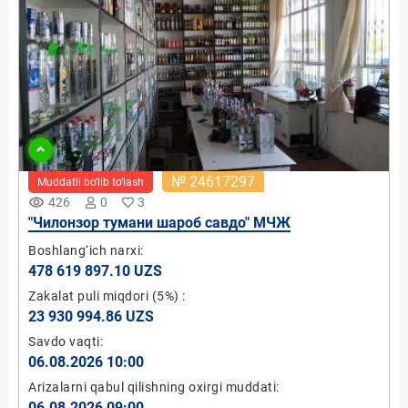
№ 24617297
Muddatli bo‘lib to‘lash
remove_red_eye
426
0
3
"Чилонзор тумани шароб савдо" МЧЖ
Boshlang‘ich narxi:
478 619 897.10 UZS
Zakalat puli miqdori
(5%)
:
23 930 994.86 UZS
Savdo vaqti:
06.08.2026 10:00
Arizalarni qabul qilishning oxirgi muddati:
06.08.2026 09:00