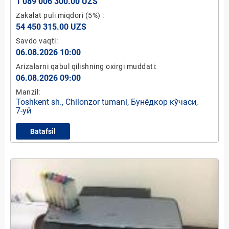
1 089 006 300.00 UZS
Zakalat puli miqdori
(5%)
:
54 450 315.00 UZS
Savdo vaqti:
06.08.2026 10:00
Arizalarni qabul qilishning oxirgi muddati:
06.08.2026 09:00
Manzil:
Toshkent sh., Chilonzor tumani, Бунёдкор кўчаси,
7-уй
Batafsil