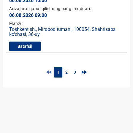
06.08.2026 10:00
Arizalarni qabul qilishning oxirgi muddati:
06.08.2026 09:00
Manzil:
Toshkent sh., Mirobod tumani, 100054, Shahrisabz
ko'chasi, 36-uy
Batafsil
fast_rewind
fast_forward
1
2
3