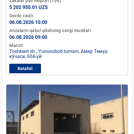
Zakalat puli miqdori
(10%)
:
5 202 950.01 UZS
Savdo vaqti:
06.08.2026 10:00
Arizalarni qabul qilishning oxirgi muddati:
06.08.2026 09:00
Manzil:
Toshkent sh., Yunusobod tumani, Амир Темур
кўчаси, 60А-уй
Batafsil