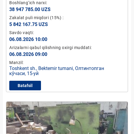
жамияти устав фондидаги 30,0 фоиз давлат
Boshlang‘ich narxi:
улуши
38 947 785.00 UZS
Zakalat puli miqdori
(15%)
:
5 842 167.75 UZS
Savdo vaqti:
06.08.2026 10:00
Arizalarni qabul qilishning oxirgi muddati:
06.08.2026 09:00
Manzil:
Toshkent sh., Bektemir tumani, Олтинтопган
кўчаси, 15-уй
Batafsil