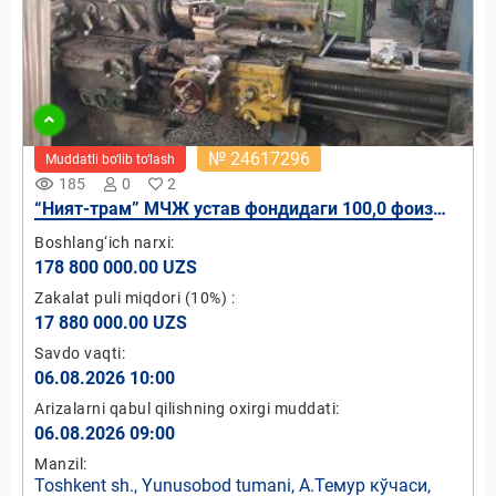
№ 24617296
Muddatli bo‘lib to‘lash
remove_red_eye
185
0
2
“Ният-трам” МЧЖ устав фондидаги 100,0 фоиз
давлат улуши
Boshlang‘ich narxi:
178 800 000.00 UZS
Zakalat puli miqdori
(10%)
:
17 880 000.00 UZS
Savdo vaqti:
06.08.2026 10:00
Arizalarni qabul qilishning oxirgi muddati:
06.08.2026 09:00
Manzil:
Toshkent sh., Yunusobod tumani, А.Темур кўчаси,