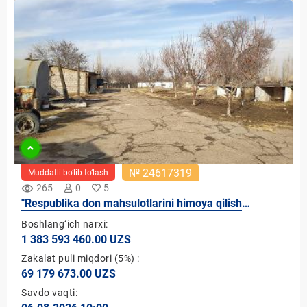
№ 24617319
Muddatli bo‘lib to‘lash
remove_red_eye
265
0
5
"Respublika don mahsulotlarini himoya qilish
ekspeditsiyasi" MChJ ustav fondidagi 100 foiz davlat
Boshlang‘ich narxi:
ulushi
1 383 593 460.00 UZS
Zakalat puli miqdori
(5%)
:
69 179 673.00 UZS
Savdo vaqti: