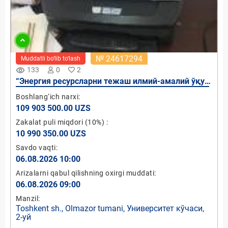
№ 24617294
Muddatli bo‘lib to‘lash
remove_red_eye
133
0
2
“Энергия ресурсларни тежаш илмий-амалий ўқув
маркази” масъулияти чекланган жамияти устав
Boshlang‘ich narxi:
фондидаги 100 фоиз давлат улуши
109 903 500.00 UZS
Zakalat puli miqdori
(10%)
:
10 990 350.00 UZS
Savdo vaqti:
06.08.2026 10:00
Arizalarni qabul qilishning oxirgi muddati:
06.08.2026 09:00
Manzil:
Toshkent sh., Olmazor tumani, Университет кўчаси,
2-уй