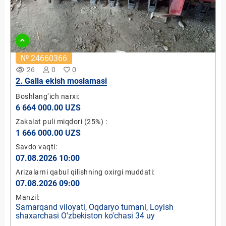
№ 24660366
remove_red_eye
26
0
0
2. Galla ekish moslamasi
Boshlang‘ich narxi:
6 664 000.00 UZS
Zakalat puli miqdori
(25%)
:
1 666 000.00 UZS
Savdo vaqti:
07.08.2026 10:00
Arizalarni qabul qilishning oxirgi muddati:
07.08.2026 09:00
Manzil:
Samarqand viloyati, Oqdaryo tumani, Loyish
shaxarchasi O'zbekiston ko'chasi 34 uy