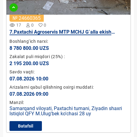
№ 24660365
remove_red_eye
17
0
0
7.Paxtachi Agroservis MTP MCHJ G`alla ekish
moslamasi
Boshlang‘ich narxi:
8 780 800.00 UZS
Zakalat puli miqdori
(25%)
:
2 195 200.00 UZS
Savdo vaqti:
07.08.2026 10:00
Arizalarni qabul qilishning oxirgi muddati:
07.08.2026 09:00
Manzil:
Samarqand viloyati, Paxtachi tumani, Ziyadin shaxri
Istiqlol QFY M.Ulug'bek ko'chasi 28 uy
Batafsil