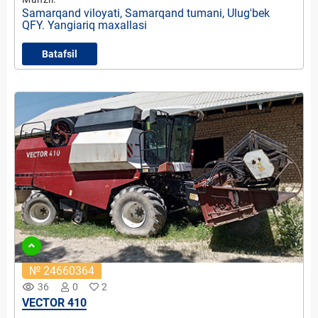
Samarqand viloyati, Samarqand tumani, Ulug'bek
QFY. Yangiariq maxallasi
Batafsil
№ 24660364
remove_red_eye
36
0
2
VECTOR 410