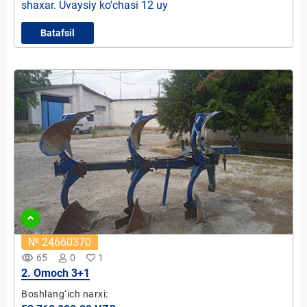
shaxar. Uvaysiy ko'chasi 12 uy
Batafsil
№ 24660370
remove_red_eye
65
0
1
2. Omoch 3+1
Boshlang‘ich narxi: