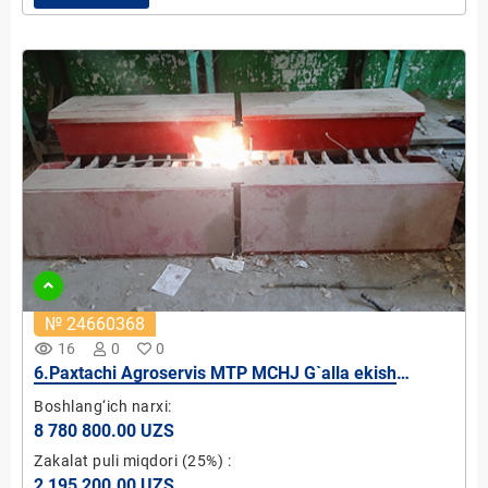
№ 24660368
remove_red_eye
16
0
0
6.Paxtachi Agroservis MTP MCHJ G`alla ekish
moslamasi
Boshlang‘ich narxi:
8 780 800.00 UZS
Zakalat puli miqdori
(25%)
:
2 195 200.00 UZS