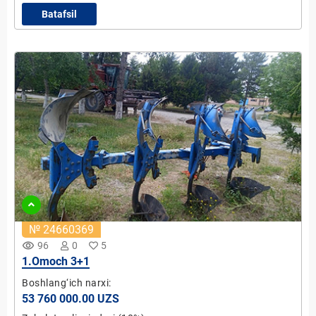
Batafsil
№ 24660369
remove_red_eye
96
0
5
1.Omoch 3+1
Boshlang‘ich narxi:
53 760 000.00 UZS