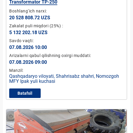
Transformator TP-250
Boshlang‘ich narxi:
20 528 808.72 UZS
Zakalat puli miqdori
(25%)
:
5 132 202.18 UZS
Savdo vaqti:
07.08.2026 10:00
Arizalarni qabul qilishning oxirgi muddati:
07.08.2026 09:00
Manzil:
Qashqadaryo viloyati, Shahrisabz shahri, Nomozgoh
MFY Ipak yuli kuchasi
Batafsil