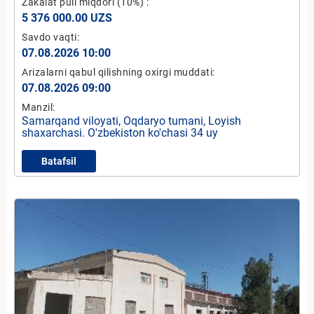
Zakalat puli miqdori
(10%)
:
5 376 000.00 UZS
Savdo vaqti:
07.08.2026 10:00
Arizalarni qabul qilishning oxirgi muddati:
07.08.2026 09:00
Manzil:
Samarqand viloyati, Oqdaryo tumani, Loyish
shaxarchasi. O'zbekiston ko'chasi 34 uy
Batafsil