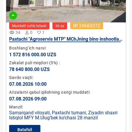
№ 24660372
Muddatli bo‘lib to‘lash
36 oy
remove_red_eye
34
0
1
Paxtachi "Agroservis MTP" MChJning bino inshootlar
va uskuna jixozlari
Boshlang‘ich narxi:
1 572 816 000.00 UZS
Zakalat puli miqdori
(5%)
:
78 640 800.00 UZS
Savdo vaqti:
07.08.2026 10:00
Arizalarni qabul qilishning oxirgi muddati:
07.08.2026 09:00
Manzil:
Samarqand viloyati, Paxtachi tumani, Ziyadin shaxri
Istiqlol MFY M.Ulug‘bek ko‘chasi 28 manzil
Batafsil