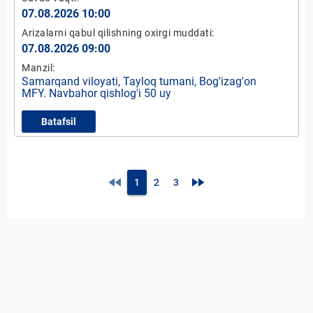
07.08.2026 10:00
Arizalarni qabul qilishning oxirgi muddati:
07.08.2026 09:00
Manzil:
Samarqand viloyati, Tayloq tumani, Bog'izag'on
MFY. Navbahor qishlog'i 50 uy
Batafsil
fast_rewind
fast_forward
1
2
3