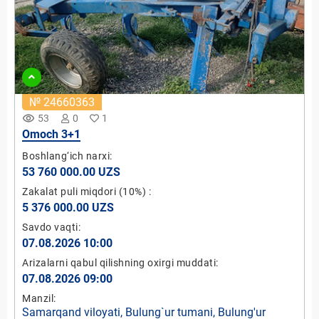
№ 24660363
remove_red_eye
53
0
1
Omoch 3+1
Boshlang‘ich narxi:
53 760 000.00 UZS
Zakalat puli miqdori
(10%)
:
5 376 000.00 UZS
Savdo vaqti:
07.08.2026 10:00
Arizalarni qabul qilishning oxirgi muddati:
07.08.2026 09:00
Manzil:
Samarqand viloyati, Bulung`ur tumani, Bulung'ur