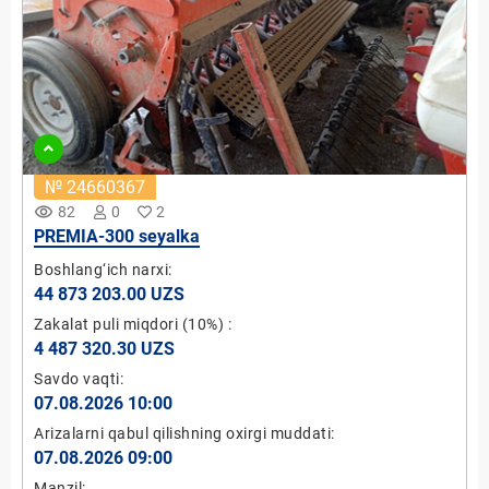
№ 24660367
remove_red_eye
82
0
2
PREMIA-300 seyalka
Boshlang‘ich narxi:
44 873 203.00 UZS
Zakalat puli miqdori
(10%)
:
4 487 320.30 UZS
Savdo vaqti:
07.08.2026 10:00
Arizalarni qabul qilishning oxirgi muddati:
07.08.2026 09:00
Manzil: