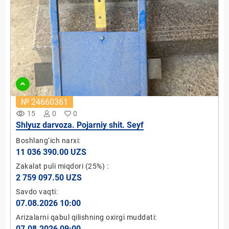
№ 24660361
remove_red_eye
15
0
0
Shlyuz darvoza. Pojarniy shit. Seyf
Boshlang‘ich narxi:
11 036 390.00 UZS
Zakalat puli miqdori
(25%)
:
2 759 097.50 UZS
Savdo vaqti:
07.08.2026 10:00
Arizalarni qabul qilishning oxirgi muddati:
07.08.2026 09:00