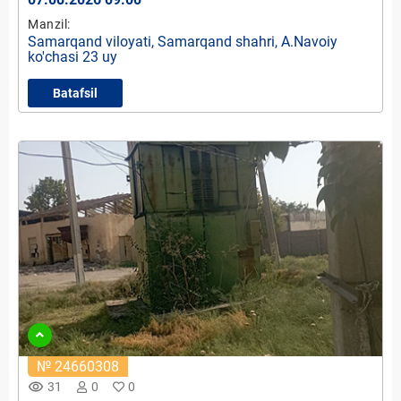
Manzil:
Samarqand viloyati, Samarqand shahri, A.Navoiy
ko'chasi 23 uy
Batafsil
№ 24660308
remove_red_eye
31
0
0