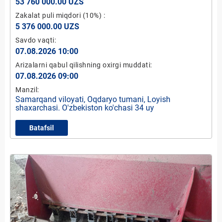
53 760 000.00 UZS
Zakalat puli miqdori
(10%)
:
5 376 000.00 UZS
Savdo vaqti:
07.08.2026 10:00
Arizalarni qabul qilishning oxirgi muddati:
07.08.2026 09:00
Manzil:
Samarqand viloyati, Oqdaryo tumani, Loyish
shaxarchasi. O'zbekiston ko'chasi 34 uy
Batafsil