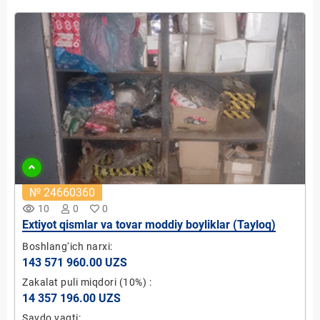
№ 24660360
remove_red_eye
10
0
0
Extiyot qismlar va tovar moddiy boyliklar (Tayloq)
Boshlang‘ich narxi:
143 571 960.00 UZS
Zakalat puli miqdori
(10%)
:
14 357 196.00 UZS
Savdo vaqti: