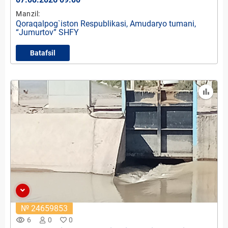
Manzil:
Qoraqalpog`iston Respublikasi, Amudaryo tumani,
“Jumurtov” SHFY
Batafsil
№ 24659853
remove_red_eye
6
0
0