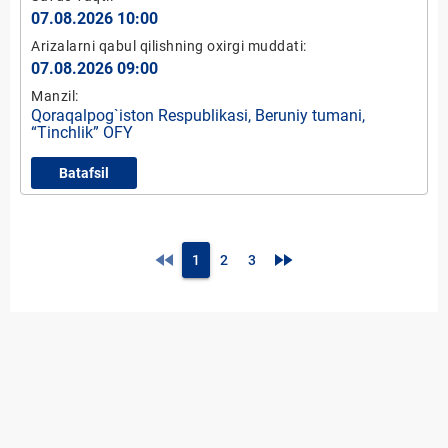
07.08.2026 10:00
Arizalarni qabul qilishning oxirgi muddati:
07.08.2026 09:00
Manzil:
Qoraqalpog`iston Respublikasi, Beruniy tumani,
“Tinchlik” OFY
Batafsil
fast_rewind
fast_forward
1
2
3