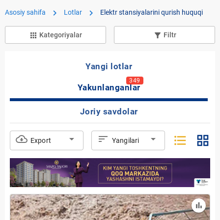
chevron_right
chevron_right
Asosiy sahifa
Lotlar
Elektr stansiyalarini qurish huquqi
Kategoriyalar
Filtr
apps
filter_list_alt
Yangi lotlar
349
Yakunlanganlar
Joriy savdolar
format_list_bulleted
grid_view
cloud_download
arrow_drop_down
sort
arrow_drop_down
Export
Yangilari