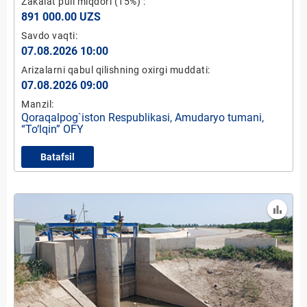
Zakalat puli miqdori
(15%)
:
891 000.00 UZS
Savdo vaqti:
07.08.2026 10:00
Arizalarni qabul qilishning oxirgi muddati:
07.08.2026 09:00
Manzil:
Qoraqalpog`iston Respublikasi, Amudaryo tumani,
“To‘lqin” OFY
Batafsil