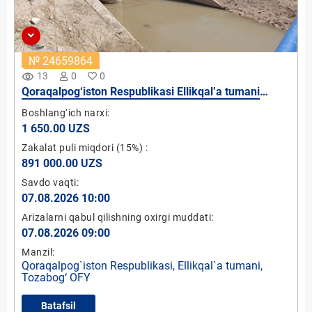
№ 24659864
remove_red_eye
13
0
0
Qoraqalpog‘iston Respublikasi Ellikqal’a tumani
Tozabog‘ OFY hududidan o`tgan Amirobod kanali
Boshlang‘ich narxi:
PK380 mikro GES-4 qurish loyihasi (quvvati 5 kVt)
1 650.00 UZS
Zakalat puli miqdori
(15%)
:
891 000.00 UZS
Savdo vaqti:
07.08.2026 10:00
Arizalarni qabul qilishning oxirgi muddati:
07.08.2026 09:00
Manzil:
Qoraqalpog`iston Respublikasi, Ellikqal`a tumani,
Tozabog‘ OFY
Batafsil