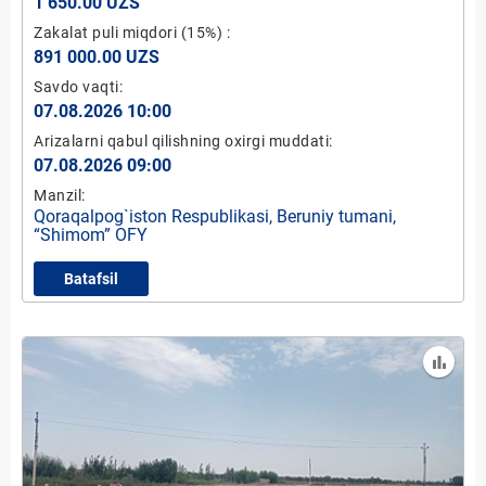
1 650.00 UZS
Zakalat puli miqdori
(15%)
:
891 000.00 UZS
Savdo vaqti:
07.08.2026 10:00
Arizalarni qabul qilishning oxirgi muddati:
07.08.2026 09:00
Manzil:
Qoraqalpog`iston Respublikasi, Beruniy tumani,
“Shimom” OFY
Batafsil