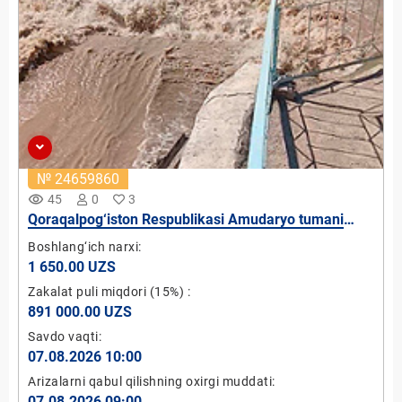
№ 24659860
remove_red_eye
45
0
3
Qoraqalpog‘iston Respublikasi Amudaryo tumani
“Jumurtov” SHFY hududida mikro GES-9 qurish
Boshlang‘ich narxi:
loyihasi (quvvati 5 kVt)
1 650.00 UZS
Zakalat puli miqdori
(15%)
:
891 000.00 UZS
Savdo vaqti:
07.08.2026 10:00
Arizalarni qabul qilishning oxirgi muddati:
07.08.2026 09:00