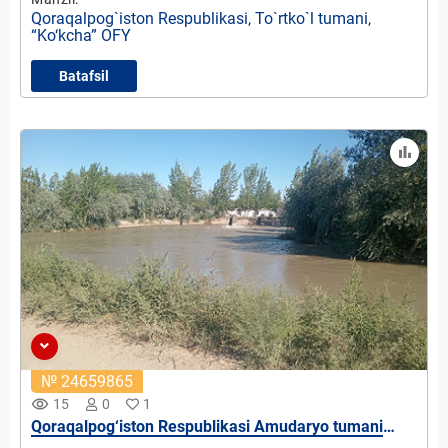
Qoraqalpog`iston Respublikasi, To`rtko`l tumani,
“Ko‘kcha” OFY
Batafsil
№ 24659865
remove_red_eye
15
0
1
Qoraqalpog‘iston Respublikasi Amudaryo tumani