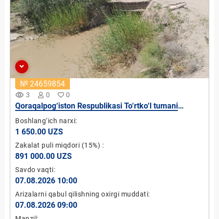
№ 24659854
remove_red_eye
3
0
0
Qoraqalpog‘iston Respublikasi To‘rtko‘l tumani
“Ko‘kcha” OFY hududidan utgan MK-5 kanali PK00
Boshlang‘ich narxi:
mikro GES-3 qurish loyihasi (quvvati 5 kVt)
1 650.00 UZS
Zakalat puli miqdori
(15%)
:
891 000.00 UZS
Savdo vaqti:
07.08.2026 10:00
Arizalarni qabul qilishning oxirgi muddati:
07.08.2026 09:00
Manzil: