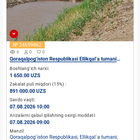
№ 24659862
remove_red_eye
6
0
0
Qoraqalpog‘iston Respublikasi Ellikqal’a tumani
Guldursun OFY hududidan o`tgan Qirqqiz kanalida
Boshlang‘ich narxi:
mikro GES-2 qurish loyihasi (quvvati 5 kVt)
1 650.00 UZS
Zakalat puli miqdori
(15%)
:
891 000.00 UZS
Savdo vaqti:
07.08.2026 10:00
Arizalarni qabul qilishning oxirgi muddati:
07.08.2026 09:00
Manzil:
Qoraqalpog`iston Respublikasi, Ellikqal`a tumani,