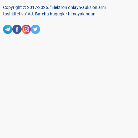
Copyright © 2017-2026. "Elektron onlayn-auksionlarni
tashkil etish" AJ. Barcha huquqlar himoyalangan
To‘lov usullari
Bog‘lanish
+998 71 202-21-11