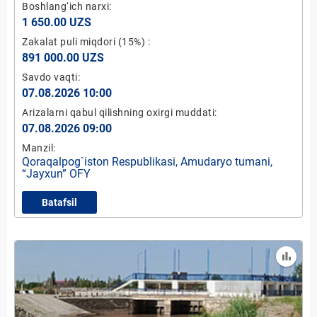
“Jayxun” OFY hududida mikro GES-7 qurish loyihasi
Boshlang‘ich narxi:
(quvvati 5 kVt)
1 650.00 UZS
Zakalat puli miqdori
(15%)
:
891 000.00 UZS
Savdo vaqti:
07.08.2026 10:00
Arizalarni qabul qilishning oxirgi muddati:
07.08.2026 09:00
Manzil:
Qoraqalpog`iston Respublikasi, Amudaryo tumani,
“Jayxun” OFY
Batafsil