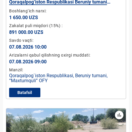
Qoraqalpog‘iston Respublikasi Beruniy tumani
“Maxtumquli” OFY Qazaq-yab kanalida mikro GES-2
Boshlang‘ich narxi:
qurish loyihasi (quvvati 5 kVt)
1 650.00 UZS
Zakalat puli miqdori
(15%)
:
891 000.00 UZS
Savdo vaqti:
07.08.2026 10:00
Arizalarni qabul qilishning oxirgi muddati:
07.08.2026 09:00
Manzil:
Qoraqalpog`iston Respublikasi, Beruniy tumani,
“Maxtumquli” OFY
Batafsil