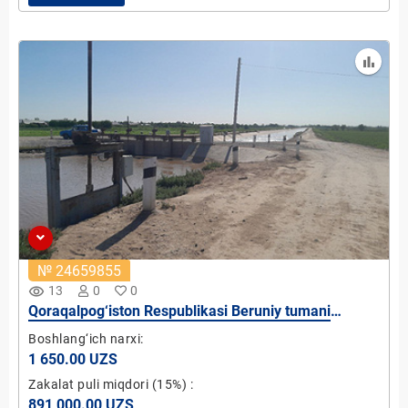
№ 24659855
remove_red_eye
13
0
0
Qoraqalpog‘iston Respublikasi Beruniy tumani
“Lolazor” MFY Navoiy kanalida mikro GES-1 qurish
Boshlang‘ich narxi:
loyihasi (quvvati 5 kVt )
1 650.00 UZS
Zakalat puli miqdori
(15%)
:
891 000.00 UZS