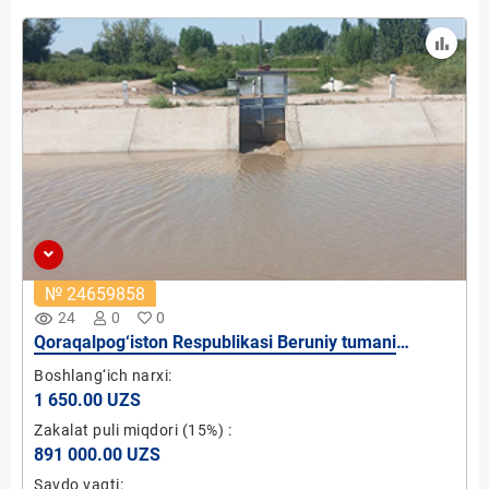
№ 24659858
remove_red_eye
24
0
0
Qoraqalpog‘iston Respublikasi Beruniy tumani
“Tinchlik” OFY Shimom-yab kanalida mikro GES-3
Boshlang‘ich narxi:
qurish loyihasi (quvvati 5 kVt)
1 650.00 UZS
Zakalat puli miqdori
(15%)
:
891 000.00 UZS
Savdo vaqti: