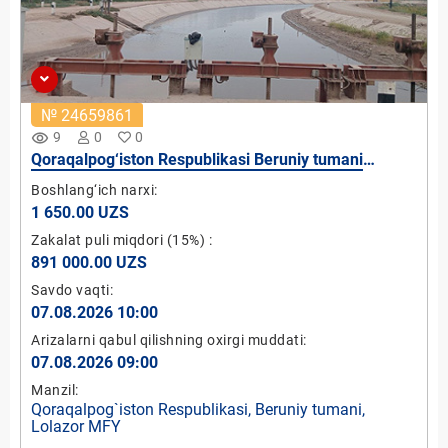
№ 24659861
remove_red_eye
9
0
0
Qoraqalpog‘iston Respublikasi Beruniy tumani
Lolazor MFY hududidan utgan Bo‘ston kanalida mikro
Boshlang‘ich narxi:
GES-5 qurish loyihasi (quvvati 5 kVt)
1 650.00 UZS
Zakalat puli miqdori
(15%)
:
891 000.00 UZS
Savdo vaqti:
07.08.2026 10:00
Arizalarni qabul qilishning oxirgi muddati:
07.08.2026 09:00
Manzil:
Qoraqalpog`iston Respublikasi, Beruniy tumani,
Lolazor MFY