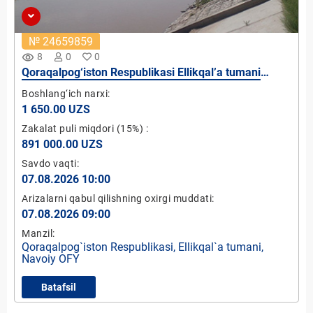
№ 24659859
remove_red_eye
8
0
0
Qoraqalpog‘iston Respublikasi Ellikqal’a tumani
Navoiy OFY hududidan o`tgan NT-1 kanalida mikro
Boshlang‘ich narxi:
GES-3 qurish loyihasi (quvvati 5 kVt)
1 650.00 UZS
Zakalat puli miqdori
(15%)
:
891 000.00 UZS
Savdo vaqti:
07.08.2026 10:00
Arizalarni qabul qilishning oxirgi muddati:
07.08.2026 09:00
Manzil:
Qoraqalpog`iston Respublikasi, Ellikqal`a tumani,
Navoiy OFY
Batafsil