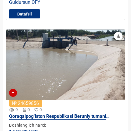
Guldursun OFY
Batafsil
№ 24659856
remove_red_eye
9
0
0
Qoraqalpog‘iston Respublikasi Beruniy tumani
“Shimom” OFY Nayman-Beshtam kanalida mikro
Boshlang‘ich narxi:
GES-4 qurish loyihasi (quvvati 5 kVt)