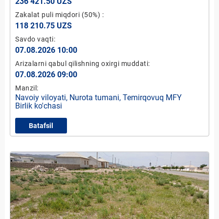
236 421.50 UZS
Zakalat puli miqdori
(50%)
:
118 210.75 UZS
Savdo vaqti:
07.08.2026 10:00
Arizalarni qabul qilishning oxirgi muddati:
07.08.2026 09:00
Manzil:
Navoiy viloyati, Nurota tumani, Temirqovuq MFY
Birlik ko'chasi
Batafsil