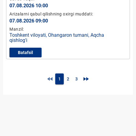
07.08.2026 10:00
Arizalarni qabul qilishning oxirgi muddati:
07.08.2026 09:00
Manzil:
Toshkent viloyati, Ohangaron tumani, Aqcha
qishlog'i
Batafsil
fast_rewind
fast_forward
1
2
3