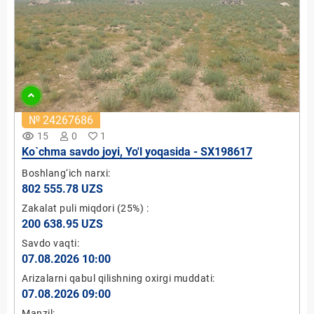
№ 24267686
remove_red_eye
15
0
1
Ko`chma savdo joyi, Yo'l yoqasida - SX198617
Boshlang‘ich narxi:
802 555.78 UZS
Zakalat puli miqdori
(25%)
:
200 638.95 UZS
Savdo vaqti:
07.08.2026 10:00
Arizalarni qabul qilishning oxirgi muddati:
07.08.2026 09:00
Manzil: