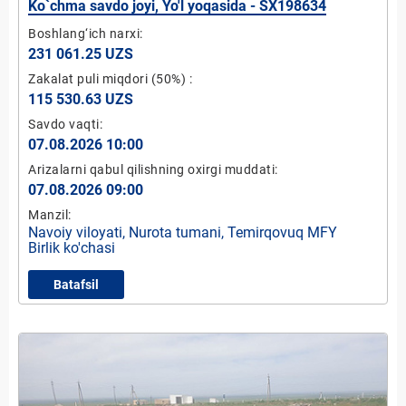
Ko`chma savdo joyi, Yo'l yoqasida - SX198634
Boshlang‘ich narxi:
231 061.25 UZS
Zakalat puli miqdori
(50%)
:
115 530.63 UZS
Savdo vaqti:
07.08.2026 10:00
Arizalarni qabul qilishning oxirgi muddati:
07.08.2026 09:00
Manzil:
Navoiy viloyati, Nurota tumani, Temirqovuq MFY
Birlik ko'chasi
Batafsil