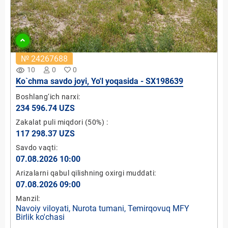
№ 24267688
remove_red_eye
10
0
0
Ko`chma savdo joyi, Yo'l yoqasida - SX198639
Boshlang‘ich narxi:
234 596.74 UZS
Zakalat puli miqdori
(50%)
:
117 298.37 UZS
Savdo vaqti:
07.08.2026 10:00
Arizalarni qabul qilishning oxirgi muddati:
07.08.2026 09:00
Manzil:
Navoiy viloyati, Nurota tumani, Temirqovuq MFY
Birlik ko'chasi