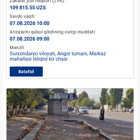
Zakalat puli miqdori
(25%)
:
109 815.55 UZS
Savdo vaqti:
07.08.2026 10:00
Arizalarni qabul qilishning oxirgi muddati:
07.08.2026 09:00
Manzil:
Surxondaryo viloyati, Angor tumani, Markaz
mahallasi Istiqlol ko`chasi
Batafsil