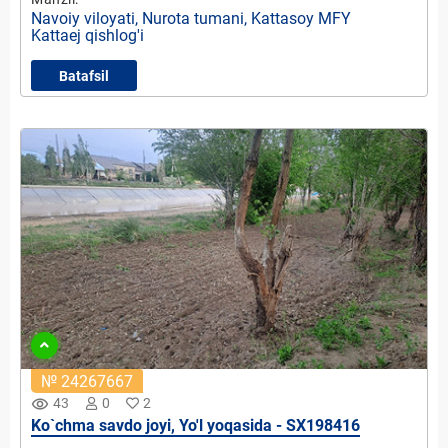
Navoiy viloyati, Nurota tumani, Kattasoy MFY
Kattaej qishlog'i
Batafsil
№ 24267667
remove_red_eye
43
0
2
Ko`chma savdo joyi, Yo'l yoqasida - SX198416