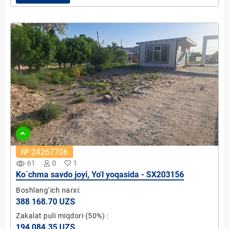
№ 24267706
remove_red_eye
61
0
1
Ko`chma savdo joyi, Yo'l yoqasida - SX203156
Boshlang‘ich narxi:
388 168.70 UZS
Zakalat puli miqdori
(50%)
:
194 084.35 UZS