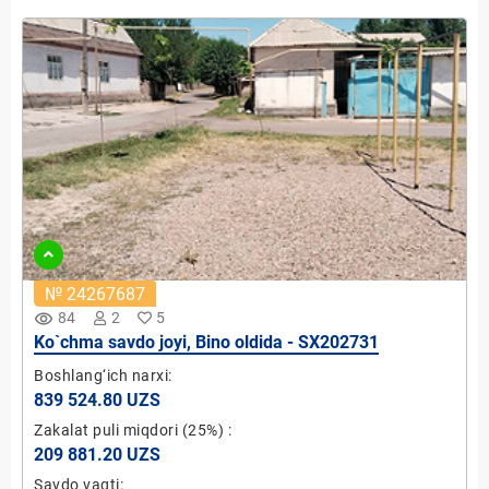
№ 24267687
remove_red_eye
84
2
5
Ko`chma savdo joyi, Bino oldida - SX202731
Boshlang‘ich narxi:
839 524.80 UZS
Zakalat puli miqdori
(25%)
:
209 881.20 UZS
Savdo vaqti: