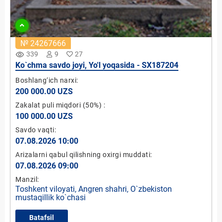
№ 24267666
remove_red_eye
339
9
27
Ko`chma savdo joyi, Yo'l yoqasida - SX187204
Boshlang‘ich narxi:
200 000.00 UZS
Zakalat puli miqdori
(50%)
:
100 000.00 UZS
Savdo vaqti:
07.08.2026 10:00
Arizalarni qabul qilishning oxirgi muddati:
07.08.2026 09:00
Manzil:
Toshkent viloyati, Angren shahri, O`zbekiston
mustaqillik ko`chasi
Batafsil