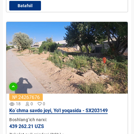
Batafsil
№ 24267676
remove_red_eye
18
0
0
Ko`chma savdo joyi, Yo'l yoqasida - SX203149
Boshlang‘ich narxi:
439 262.21 UZS