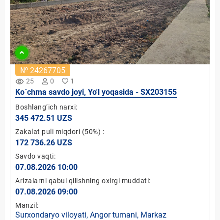
№ 24267705
remove_red_eye
25
0
1
Ko`chma savdo joyi, Yo'l yoqasida - SX203155
Boshlang‘ich narxi:
345 472.51 UZS
Zakalat puli miqdori
(50%)
:
172 736.26 UZS
Savdo vaqti:
07.08.2026 10:00
Arizalarni qabul qilishning oxirgi muddati:
07.08.2026 09:00
Manzil:
Surxondaryo viloyati, Angor tumani, Markaz