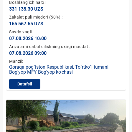
Boshlang‘ich narxi:
331 135.30 UZS
Zakalat puli miqdori
(50%)
:
165 567.65 UZS
Savdo vaqti:
07.08.2026 10:00
Arizalarni qabul qilishning oxirgi muddati:
07.08.2026 09:00
Manzil:
Qoraqalpog`iston Respublikasi, To`rtko`l tumani,
Bog'yop MFY Bog'yop ko'chasi
Batafsil