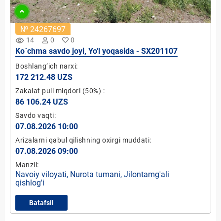
№ 24267697
remove_red_eye
14
0
0
Ko`chma savdo joyi, Yo'l yoqasida - SX201107
Boshlang‘ich narxi:
172 212.48 UZS
Zakalat puli miqdori
(50%)
:
86 106.24 UZS
Savdo vaqti:
07.08.2026 10:00
Arizalarni qabul qilishning oxirgi muddati:
07.08.2026 09:00
Manzil:
Navoiy viloyati, Nurota tumani, Jilontamg'ali
qishlog'i
Batafsil