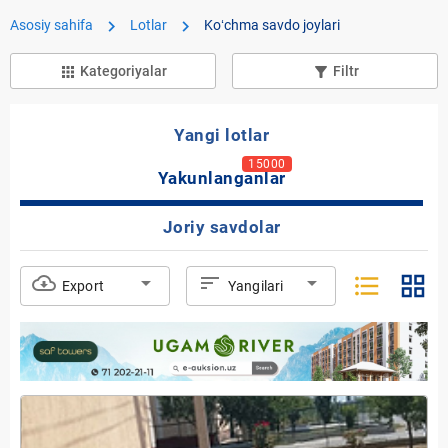
chevron_right
chevron_right
Asosiy sahifa
Lotlar
Koʻchma savdo joylari
Kategoriyalar
Filtr
apps
filter_list_alt
Yangi lotlar
15000
Yakunlanganlar
Joriy savdolar
format_list_bulleted
grid_view
cloud_download
arrow_drop_down
sort
arrow_drop_down
Export
Yangilari