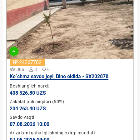
№ 24267702
remove_red_eye
306
3
6
Ko`chma savdo joyi, Bino oldida - SX202878
Boshlang‘ich narxi:
408 526.80 UZS
Zakalat puli miqdori
(50%)
:
204 263.40 UZS
Savdo vaqti:
07.08.2026 10:00
Arizalarni qabul qilishning oxirgi muddati:
07.08.2026 09:00