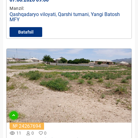
Manzil:
Qashqadaryo viloyati, Qarshi tumani, Yangi Batosh
MFY
Batafsil
№ 24267694
remove_red_eye
11
0
0