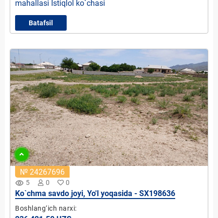
mahallasi Istiqlol ko`chasi
Batafsil
№ 24267696
remove_red_eye
5
0
0
Ko`chma savdo joyi, Yo'l yoqasida - SX198636
Boshlang‘ich narxi: