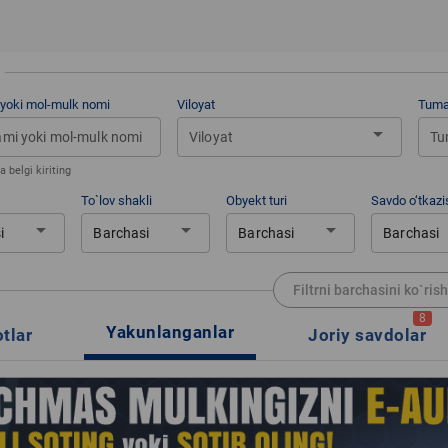
 yoki mol-mulk nomi
Viloyat
Tum
arrow_drop_down
Viloyat
Tu
 belgi kiriting
To`lov shakli
Obyekt turi
Savdo o‘tkazis
arrow_drop_down
arrow_drop_down
arrow_drop_down
i
Barchasi
Barchasi
Barchasi
Filtrni barchasini ko`rish
8
Yakunlanganlar
otlar
Joriy savdolar