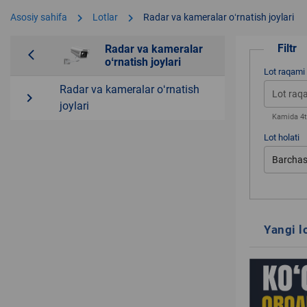
chevron_right
chevron_right
Asosiy sahifa
Lotlar
Radar va kameralar oʻrnatish joylari
Filtr
Radar va kameralar
arrow_back_ios
oʻrnatish joylari
Lot raqami
Radar va kameralar oʻrnatish
navigate_next
joylari
Kamida 4ta
Lot holati
Barchas
Yangi l