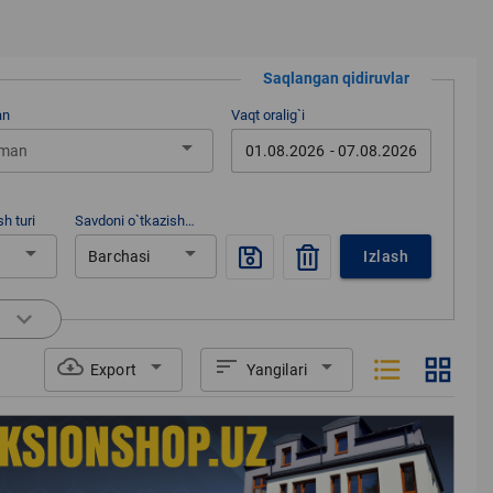
Saqlangan qidiruvlar
an
Vaqt oralig`i
arrow_drop_down
01.08.2026
- 07.08.2026
man
h turi
Savdoni o`tkazish
uslubi
arrow_drop_down
arrow_drop_down
Barchasi
Izlash
keyboard_arrow_down
format_list_bulleted
grid_view
cloud_download
arrow_drop_down
sort
arrow_drop_down
Export
Yangilari