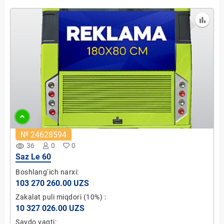
№ 24628594
remove_red_eye
36
0
0
Saz Le 60
Boshlang‘ich narxi:
103 270 260.00 UZS
Zakalat puli miqdori
(10%)
:
10 327 026.00 UZS
Savdo vaqti: