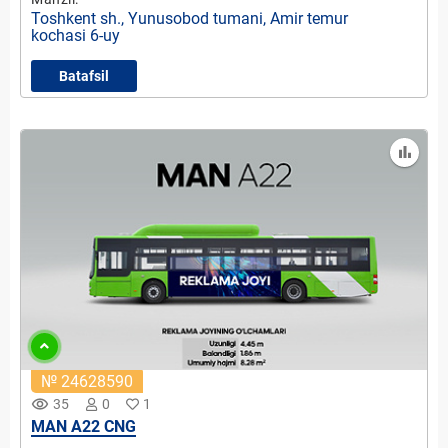
Toshkent sh., Yunusobod tumani, Amir temur
kochasi 6-uy
Batafsil
№ 24628590
remove_red_eye
35
0
1
MAN A22 CNG