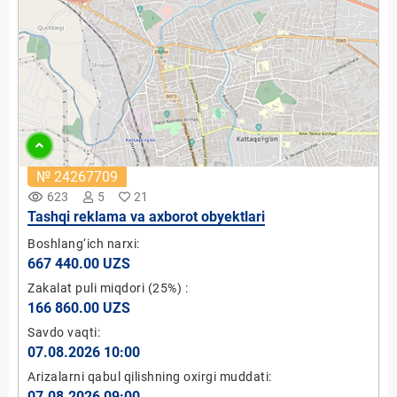
№ 24267709
remove_red_eye
623
5
21
Tashqi reklama va axborot obyektlari
Boshlang‘ich narxi:
667 440.00 UZS
Zakalat puli miqdori
(25%)
:
166 860.00 UZS
Savdo vaqti:
07.08.2026 10:00
Arizalarni qabul qilishning oxirgi muddati:
07.08.2026 09:00