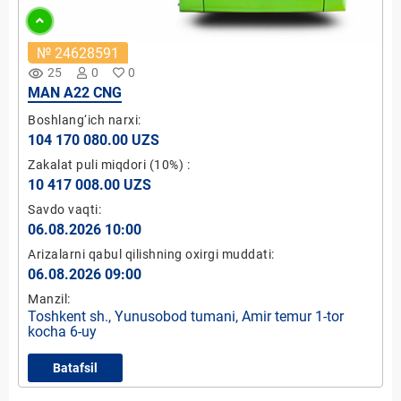
№ 24628591
remove_red_eye
25
0
0
MAN A22 CNG
Boshlang‘ich narxi:
104 170 080.00 UZS
Zakalat puli miqdori
(10%)
:
10 417 008.00 UZS
Savdo vaqti:
06.08.2026 10:00
Arizalarni qabul qilishning oxirgi muddati:
06.08.2026 09:00
Manzil:
Toshkent sh., Yunusobod tumani, Amir temur 1-tor
kocha 6-uy
Batafsil