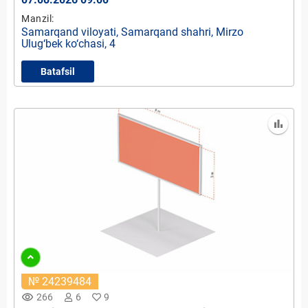
Manzil:
Samarqand viloyati, Samarqand shahri, Mirzo
Ulug‘bek ko‘chasi, 4
Batafsil
№ 24239484
remove_red_eye
266
6
9