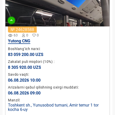
№ 24628588
remove_red_eye
63
0
0
Yutong CNG
Boshlang‘ich narxi:
83 059 200.00 UZS
Zakalat puli miqdori
(10%)
:
8 305 920.00 UZS
Savdo vaqti:
06.08.2026 10:00
Arizalarni qabul qilishning oxirgi muddati:
06.08.2026 09:00
Manzil:
Toshkent sh., Yunusobod tumani, Amir temur 1 tor
kocha 6-uy