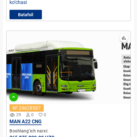
ko‘chasi
Batafsil
№ 24628587
remove_red_eye
29
0
0
MAN A22 CNG
Boshlang‘ich narxi: