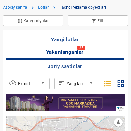
chevron_right
chevron_right
Asosiy sahifa
Lotlar
Tashqi reklama obyektlari
Kategoriyalar
Filtr
apps
filter_list_alt
Yangi lotlar
35
Yakunlanganlar
Joriy savdolar
format_list_bulleted
grid_view
cloud_download
arrow_drop_down
sort
arrow_drop_down
Export
Yangilari