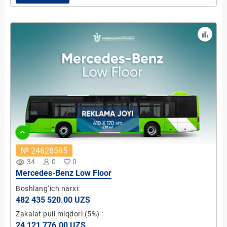
№ 24628595
remove_red_eye
34
0
0
Mercedes-Benz Low Floor
Boshlang‘ich narxi:
482 435 520.00 UZS
Zakalat puli miqdori
(5%)
:
24 121 776.00 UZS