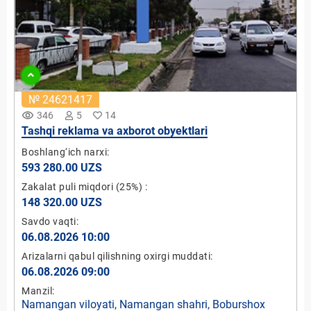
№ 24621417
remove_red_eye
346
5
14
Tashqi reklama va axborot obyektlari
Boshlang‘ich narxi:
593 280.00 UZS
Zakalat puli miqdori
(25%)
:
148 320.00 UZS
Savdo vaqti:
06.08.2026 10:00
Arizalarni qabul qilishning oxirgi muddati:
06.08.2026 09:00
Manzil:
Namangan viloyati, Namangan shahri, Boburshox