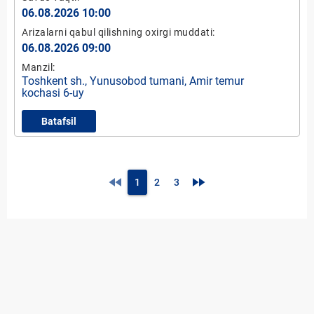
06.08.2026 10:00
Arizalarni qabul qilishning oxirgi muddati:
06.08.2026 09:00
Manzil:
Toshkent sh., Yunusobod tumani, Amir temur
kochasi 6-uy
Batafsil
fast_rewind
fast_forward
1
2
3