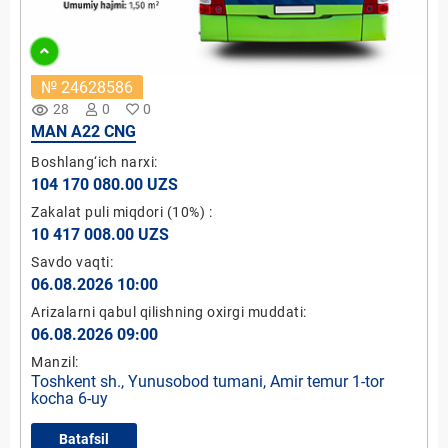
№ 24628586
remove_red_eye
28
0
0
MAN A22 CNG
Boshlang‘ich narxi:
104 170 080.00 UZS
Zakalat puli miqdori
(10%)
:
10 417 008.00 UZS
Savdo vaqti:
06.08.2026 10:00
Arizalarni qabul qilishning oxirgi muddati:
06.08.2026 09:00
Manzil:
Toshkent sh., Yunusobod tumani, Amir temur 1-tor
kocha 6-uy
Batafsil