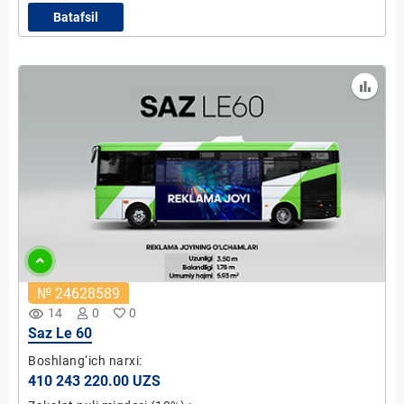
Batafsil
№ 24628589
remove_red_eye
14
0
0
Saz Le 60
Boshlang‘ich narxi:
410 243 220.00 UZS