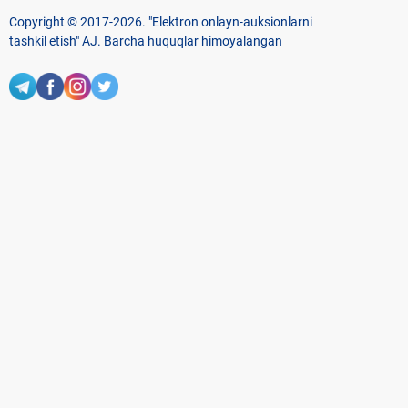
Copyright © 2017-2026. "Elektron onlayn-auksionlarni
tashkil etish" AJ. Barcha huquqlar himoyalangan
To‘lov usullari
Bog‘lanish
+998 71 202-21-11