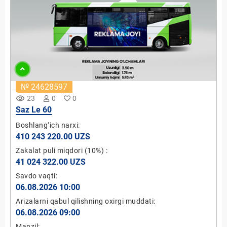
№ 24628597
remove_red_eye
23
0
0
Saz Le 60
Boshlang‘ich narxi:
410 243 220.00 UZS
Zakalat puli miqdori
(10%)
:
41 024 322.00 UZS
Savdo vaqti:
06.08.2026 10:00
Arizalarni qabul qilishning oxirgi muddati:
06.08.2026 09:00
Manzil: