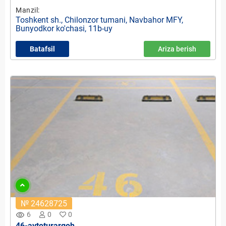
Manzil:
Toshkent sh., Chilonzor tumani, Navbahor MFY,
Bunyodkor ko'chasi, 11b-uy
Batafsil
Ariza berish
№ 24628725
remove_red_eye
6
0
0
46-avtoturargoh