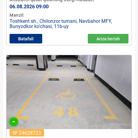
06.08.2026 09:00
Manzil:
Toshkent sh., Chilonzor tumani, Navbahor MFY,
Bunyodkor ko'chasi, 11b-uy
Batafsil
Ariza berish
№ 24628723