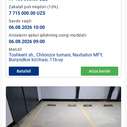
Zakalat puli miqdori
(10%)
:
7 715 000.00 UZS
Savdo vaqti:
06.08.2026 10:00
Arizalarni qabul qilishning oxirgi muddati:
06.08.2026 09:00
Manzil:
Toshkent sh., Chilonzor tumani, Navbahor MFY,
Bunyodkor ko'chasi, 11b-uy
Batafsil
Ariza berish