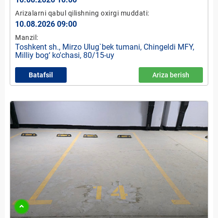
Arizalarni qabul qilishning oxirgi muddati:
10.08.2026 09:00
Manzil:
Toshkent sh., Mirzo Ulug`bek tumani, Chingeldi MFY,
Milliy bog‘ ko'chasi, 80/15-uy
Batafsil
Ariza berish