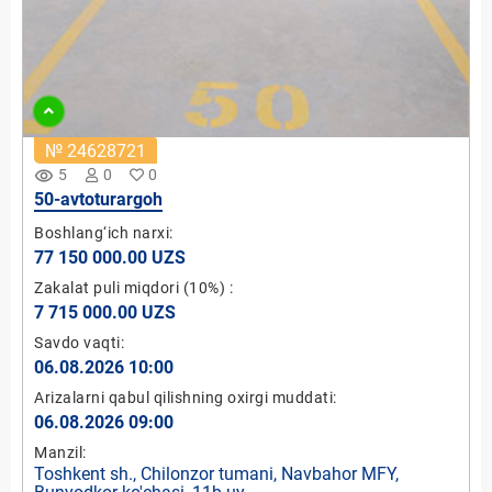
№ 24628721
remove_red_eye
5
0
0
50-avtoturargoh
Boshlang‘ich narxi:
77 150 000.00 UZS
Zakalat puli miqdori
(10%)
:
7 715 000.00 UZS
Savdo vaqti:
06.08.2026 10:00
Arizalarni qabul qilishning oxirgi muddati:
06.08.2026 09:00
Manzil:
Toshkent sh., Chilonzor tumani, Navbahor MFY,