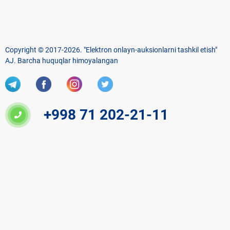
Copyright © 2017-2026. "Elektron onlayn-auksionlarni tashkil etish"
AJ. Barcha huquqlar himoyalangan
+998 71 202-21-11
Veb-saytdagi axborot materiallaridan boshqa
shaxslar foydalanganda jamiyatning korporativ veb-
saytiga majburiy havolalar ko‘rsatilishi kerak