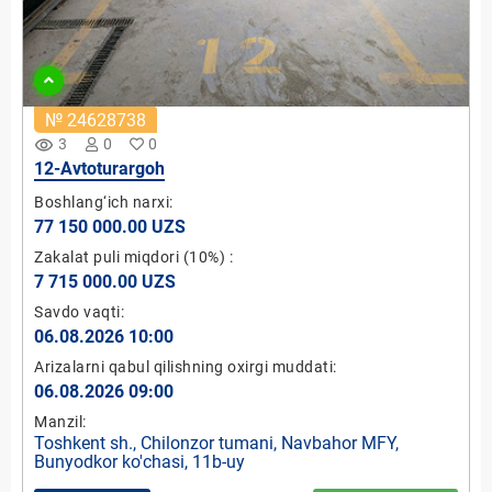
№ 24628738
remove_red_eye
3
0
0
12-Avtoturargoh
Boshlang‘ich narxi:
77 150 000.00 UZS
Zakalat puli miqdori
(10%)
:
7 715 000.00 UZS
Savdo vaqti:
06.08.2026 10:00
Arizalarni qabul qilishning oxirgi muddati:
06.08.2026 09:00
Manzil:
Toshkent sh., Chilonzor tumani, Navbahor MFY,
Bunyodkor ko'chasi, 11b-uy