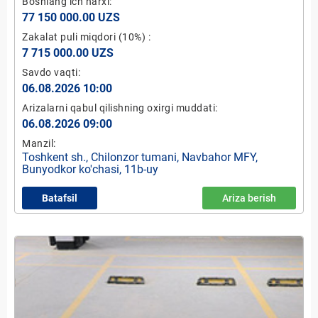
Boshlang‘ich narxi:
77 150 000.00 UZS
Zakalat puli miqdori
(10%)
:
7 715 000.00 UZS
Savdo vaqti:
06.08.2026 10:00
Arizalarni qabul qilishning oxirgi muddati:
06.08.2026 09:00
Manzil:
Toshkent sh., Chilonzor tumani, Navbahor MFY,
Bunyodkor ko'chasi, 11b-uy
Batafsil
Ariza berish