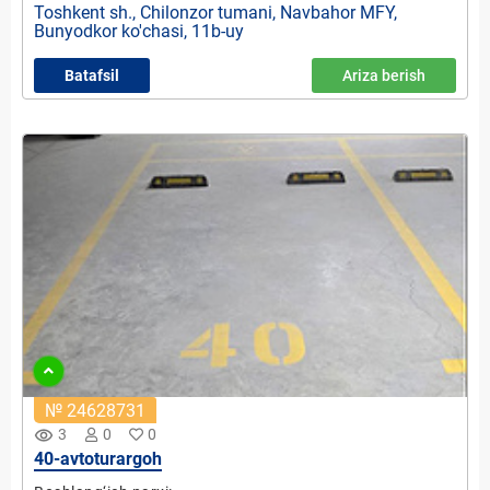
Toshkent sh., Chilonzor tumani, Navbahor MFY,
Bunyodkor ko'chasi, 11b-uy
Batafsil
Ariza berish
№ 24628731
remove_red_eye
3
0
0
40-avtoturargoh