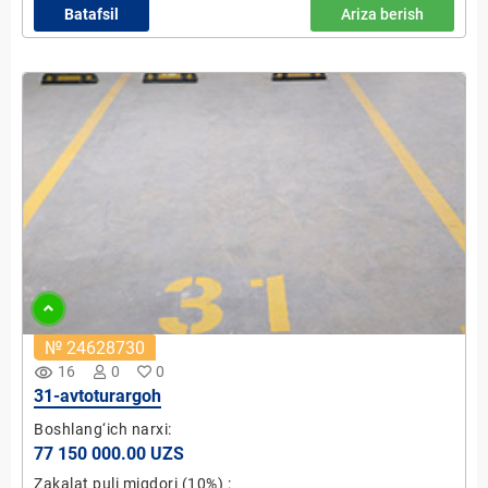
Batafsil
Ariza berish
№ 24628730
remove_red_eye
16
0
0
31-avtoturargoh
Boshlang‘ich narxi:
77 150 000.00 UZS
Zakalat puli miqdori
(10%)
: