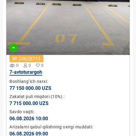
№ 24628713
remove_red_eye
0
0
0
7-avtoturargoh
Boshlang‘ich narxi:
77 150 000.00 UZS
Zakalat puli miqdori
(10%)
:
7 715 000.00 UZS
Savdo vaqti:
06.08.2026 10:00
Arizalarni qabul qilishning oxirgi muddati:
06.08.2026 09:00