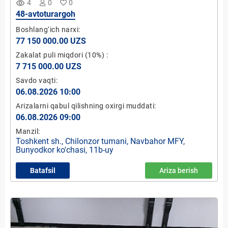
remove_red_eye
4
0
0
48-avtoturargoh
Boshlang‘ich narxi:
77 150 000.00 UZS
Zakalat puli miqdori
(10%)
:
7 715 000.00 UZS
Savdo vaqti:
06.08.2026 10:00
Arizalarni qabul qilishning oxirgi muddati:
06.08.2026 09:00
Manzil:
Toshkent sh., Chilonzor tumani, Navbahor MFY,
Bunyodkor ko'chasi, 11b-uy
Batafsil
Ariza berish