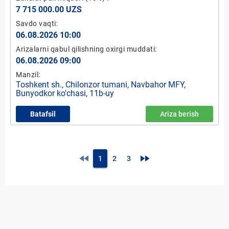
7 715 000.00 UZS
Savdo vaqti:
06.08.2026 10:00
Arizalarni qabul qilishning oxirgi muddati:
06.08.2026 09:00
Manzil:
Toshkent sh., Chilonzor tumani, Navbahor MFY,
Bunyodkor ko'chasi, 11b-uy
Batafsil
Ariza berish
fast_rewind
fast_forward
1
2
3