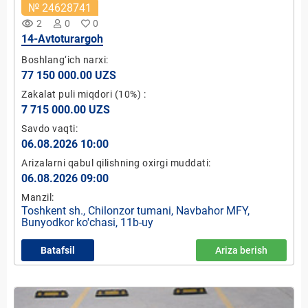
№ 24628741
remove_red_eye
2
0
0
14-Avtoturargoh
Boshlang‘ich narxi:
77 150 000.00 UZS
Zakalat puli miqdori
(10%)
:
7 715 000.00 UZS
Savdo vaqti:
06.08.2026 10:00
Arizalarni qabul qilishning oxirgi muddati:
06.08.2026 09:00
Manzil:
Toshkent sh., Chilonzor tumani, Navbahor MFY,
Bunyodkor ko'chasi, 11b-uy
Batafsil
Ariza berish