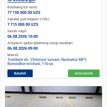
Boshlang‘ich narxi:
77 150 000.00 UZS
Zakalat puli miqdori
(10%)
:
7 715 000.00 UZS
Savdo vaqti:
06.08.2026 10:00
Arizalarni qabul qilishning oxirgi muddati:
06.08.2026 09:00
Manzil:
Toshkent sh., Chilonzor tumani, Navbahor MFY,
Bunyodkor ko'chasi, 11b-uy
Batafsil
Ariza berish