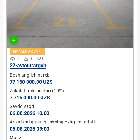
№ 24628739
remove_red_eye
4
0
0
22-avtoturargoh
Boshlang‘ich narxi:
77 150 000.00 UZS
Zakalat puli miqdori
(10%)
:
7 715 000.00 UZS
Savdo vaqti:
06.08.2026 10:00
Arizalarni qabul qilishning oxirgi muddati:
06.08.2026 09:00
Manzil: