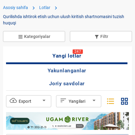
chevron_right
chevron_right
Asosiy sahifa
Lotlar
Qurilishda ishtirok etish uchun ulush kiritish shartnomasini tuzish
huquqi
Kategoriyalar
Filtr
apps
filter_list_alt
247
Yangi lotlar
Yakunlanganlar
Joriy savdolar
format_list_bulleted
grid_view
cloud_download
arrow_drop_down
sort
arrow_drop_down
Export
Yangilari