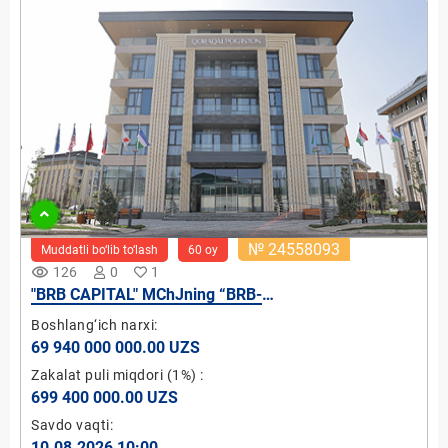
№ 24558093
Muddatli bo‘lib to‘lash
60 oy
remove_red_eye
126
0
1
"BRB CAPITAL" MChJning “BRB-
INVESTDEVELOPMENT” MChJ ustav fondidagi
Boshlang‘ich narxi:
99,99% ulushi.
69 940 000 000.00 UZS
Zakalat puli miqdori
(1%)
:
699 400 000.00 UZS
Savdo vaqti:
10.08.2026 10:00