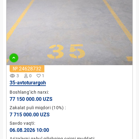
№ 24628732
remove_red_eye
3
0
1
35-avtoturargoh
Boshlang‘ich narxi:
77 150 000.00 UZS
Zakalat puli miqdori
(10%)
:
7 715 000.00 UZS
Savdo vaqti:
06.08.2026 10:00
Arizalarni qabul qilishning oxirgi muddati: