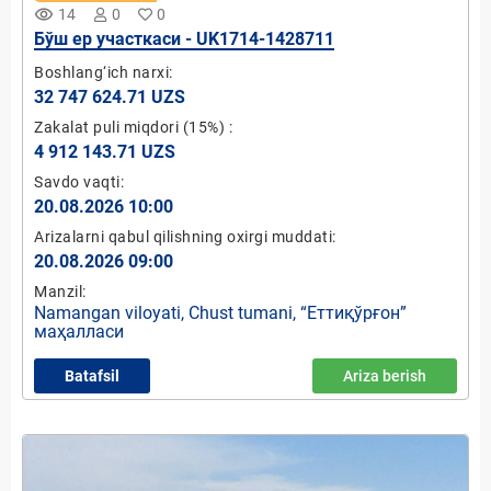
remove_red_eye
14
0
0
Бўш ер участкаси - UK1714-1428711
Boshlang‘ich narxi:
32 747 624.71 UZS
Zakalat puli miqdori
(15%)
:
4 912 143.71 UZS
Savdo vaqti:
20.08.2026 10:00
Arizalarni qabul qilishning oxirgi muddati:
20.08.2026 09:00
Manzil:
Namangan viloyati, Chust tumani, “Еттиқўрғон”
маҳалласи
Batafsil
Ariza berish