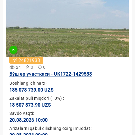
№ 24821933
remove_red_eye
24
0
0
Бўш ер участкаси - UK1722-1429538
Boshlang‘ich narxi:
185 078 739.00 UZS
Zakalat puli miqdori
(10%)
:
18 507 873.90 UZS
Savdo vaqti:
20.08.2026 10:00
Arizalarni qabul qilishning oxirgi muddati: