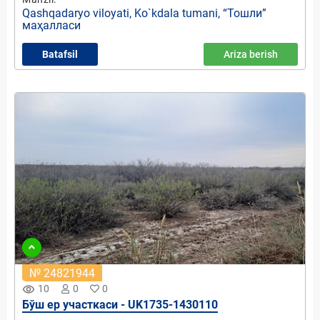
Qashqadaryo viloyati, Ko`kdala tumani, “Тошли”
маҳалласи
Batafsil
Ariza berish
№ 24821944
remove_red_eye
10
0
0
Бўш ер участкаси - UK1735-1430110