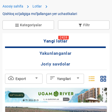
chevron_right
chevron_right
Asosiy sahifa
Lotlar
Qishloq xo‘jaligiga moʼljallangan yer uchastkalari
Kategoriyalar
Filtr
apps
filter_list_alt
2428
Yangi lotlar
Yakunlanganlar
Joriy savdolar
format_list_bulleted
grid_view
cloud_download
arrow_drop_down
sort
arrow_drop_down
Export
Yangilari