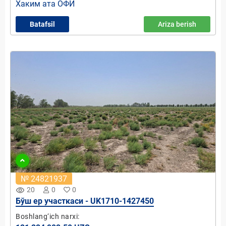
Хаким ата ОФЙ
Batafsil
Ariza berish
№ 24821937
remove_red_eye
20
0
0
Бўш ер участкаси - UK1710-1427450
Boshlang‘ich narxi: