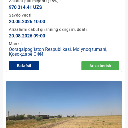
Zakalat puli miqdori
(25%)
:
970 314.41 UZS
Savdo vaqti:
20.08.2026 10:00
Arizalarni qabul qilishning oxirgi muddati:
20.08.2026 09:00
Manzil:
Qoraqalpog`iston Respublikasi, Mo`ynoq tumani,
Қозоқдарё ОФЙ
Batafsil
Ariza berish