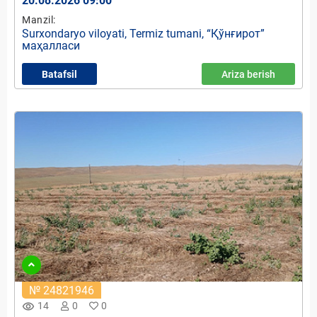
20.08.2026 09:00
Manzil:
Surxondaryo viloyati, Termiz tumani, “Қўнғирот”
маҳалласи
Batafsil
Ariza berish
№ 24821946
remove_red_eye
14
0
0