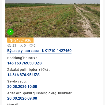
№ 24821936
remove_red_eye
23
0
0
Бўш ер участкаси - UK1710-1427460
Boshlang‘ich narxi:
148 163 769.50 UZS
Zakalat puli miqdori
(10%)
:
14 816 376.95 UZS
Savdo vaqti:
20.08.2026 10:00
Arizalarni qabul qilishning oxirgi muddati:
20.08.2026 09:00
Manzil: