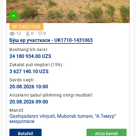
№ 24821935
remove_red_eye
12
0
0
Бўш ер участкаси - UK1710-1431063
Boshlang‘ich narxi:
24 180 934.00 UZS
Zakalat puli miqdori
(15%)
:
3 627 140.10 UZS
Savdo vaqti:
20.08.2026 10:00
Arizalarni qabul qilishning oxirgi muddati:
20.08.2026 09:00
Manzil:
Qashqadaryo viloyati, Muborak tumani, “А.Темур”
маҳалласи
Batafsil
Ariza berish