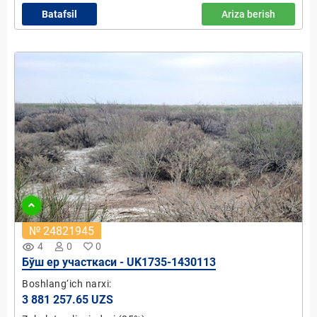
Batafsil
Ariza berish
№ 24821945
remove_red_eye
4
0
0
Бўш ер участкаси - UK1735-1430113
Boshlang‘ich narxi:
3 881 257.65 UZS