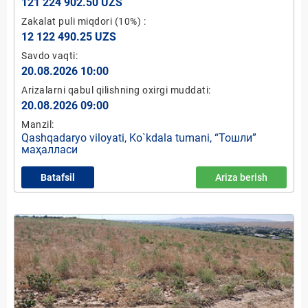
121 224 902.50 UZS
Zakalat puli miqdori
(10%)
:
12 122 490.25 UZS
Savdo vaqti:
20.08.2026 10:00
Arizalarni qabul qilishning oxirgi muddati:
20.08.2026 09:00
Manzil:
Qashqadaryo viloyati, Ko`kdala tumani, “Тошли”
маҳалласи
Batafsil
Ariza berish