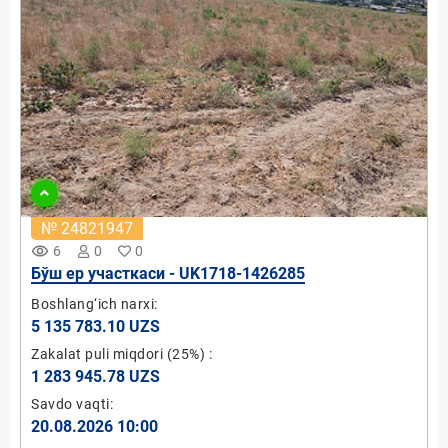
№ 24821947
remove_red_eye
6
0
0
Бўш ер участкаси - UK1718-1426285
Boshlang‘ich narxi:
5 135 783.10 UZS
Zakalat puli miqdori
(25%)
:
1 283 945.78 UZS
Savdo vaqti:
20.08.2026 10:00