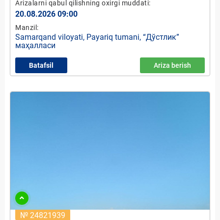
Arizalarni qabul qilishning oxirgi muddati:
20.08.2026 09:00
Manzil:
Samarqand viloyati, Payariq tumani, “Дўстлик”
маҳалласи
Batafsil
Ariza berish
№ 24821939