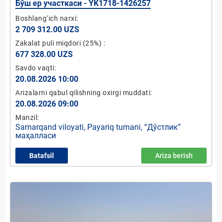
Бўш ер участкаси - YK1718-1426257
Boshlang‘ich narxi:
2 709 312.00 UZS
Zakalat puli miqdori
(25%)
:
677 328.00 UZS
Savdo vaqti:
20.08.2026 10:00
Arizalarni qabul qilishning oxirgi muddati:
20.08.2026 09:00
Manzil:
Samarqand viloyati, Payariq tumani, “Дўстлик”
маҳалласи
Batafsil
Ariza berish