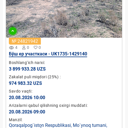
№ 24821942
remove_red_eye
4
0
0
Бўш ер участкаси - UK1735-1429140
Boshlang‘ich narxi:
3 899 933.28 UZS
Zakalat puli miqdori
(25%)
:
974 983.32 UZS
Savdo vaqti:
20.08.2026 10:00
Arizalarni qabul qilishning oxirgi muddati:
20.08.2026 09:00
Manzil:
Qoraqalpog`iston Respublikasi, Mo`ynoq tumani,