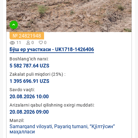
№ 24821948
remove_red_eye
11
0
0
Бўш ер участкаси - UK1718-1426406
Boshlang‘ich narxi:
5 582 787.64 UZS
Zakalat puli miqdori
(25%)
:
1 395 696.91 UZS
Savdo vaqti:
20.08.2026 10:00
Arizalarni qabul qilishning oxirgi muddati:
20.08.2026 09:00
Manzil:
Samarqand viloyati, Payariq tumani, “Қўлтўсин”
маҳалласи