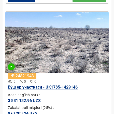
№ 24821943
remove_red_eye
9
0
0
Бўш ер участкаси - UK1735-1429146
Boshlang‘ich narxi:
3 881 132.96 UZS
Zakalat puli miqdori
(25%)
:
970 283.24 UZS