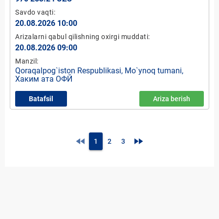
Savdo vaqti:
20.08.2026 10:00
Arizalarni qabul qilishning oxirgi muddati:
20.08.2026 09:00
Manzil:
Qoraqalpog`iston Respublikasi, Mo`ynoq tumani,
Хаким ата ОФЙ
Batafsil
Ariza berish
fast_rewind
fast_forward
1
2
3