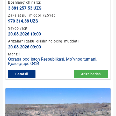
Boshlang‘ich narxi:
3 881 257.53 UZS
Zakalat puli miqdori
(25%)
:
970 314.38 UZS
Savdo vaqti:
20.08.2026 10:00
Arizalarni qabul qilishning oxirgi muddati:
20.08.2026 09:00
Manzil:
Qoraqalpog`iston Respublikasi, Mo`ynoq tumani,
Қозоқдарё ОФЙ
Batafsil
Ariza berish