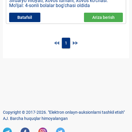
Sirdaryo viloyati, Xovos tumani, Xovos ko'chasi.
Mo'ljal: 4-sonli bolalar bog'chasi oldida
Batafsil
Ariza berish
fast_rewind
fast_forward
1
Copyright © 2017-2026. "Elektron onlayn-auksionlarni tashkil etish"
AJ. Barcha huquqlar himoyalangan