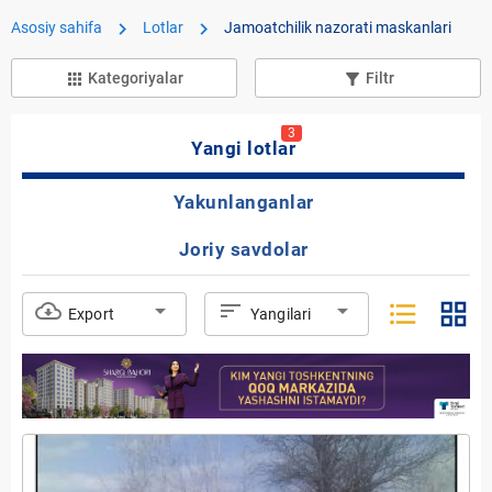
chevron_right
chevron_right
Asosiy sahifa
Lotlar
Jamoatchilik nazorati maskanlari
Kategoriyalar
Filtr
apps
filter_list_alt
3
Yangi lotlar
Yakunlanganlar
Joriy savdolar
format_list_bulleted
grid_view
cloud_download
arrow_drop_down
sort
arrow_drop_down
Export
Yangilari