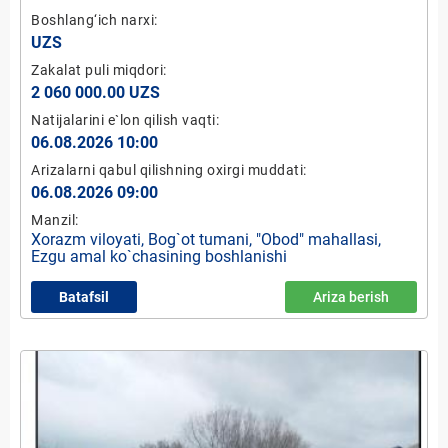
"Jamoatchilik nazorati maskani"
Boshlang‘ich narxi:
UZS
Zakalat puli miqdori:
2 060 000.00 UZS
Natijalarini e`lon qilish vaqti:
06.08.2026 10:00
Arizalarni qabul qilishning oxirgi muddati:
06.08.2026 09:00
Manzil:
Xorazm viloyati, Bog`ot tumani, "Obod" mahallasi,
Ezgu amal ko`chasining boshlanishi
Batafsil
Ariza berish