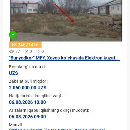
№ 24621416
remove_red_eye
77
0
0
"Bunyodkor" MFY, Xovos ko`chasida Elektron kuzatuv
maskani faoliyatini tashkil etish uchun bo`sh yer
Boshlang‘ich narxi:
maydoni (Ijaraga)
UZS
Zakalat puli miqdori:
2 060 000.00 UZS
Natijalarini e`lon qilish vaqti:
06.08.2026 10:00
Arizalarni qabul qilishning oxirgi muddati:
06.08.2026 09:00
Manzil: