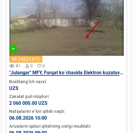
№ 24621415
remove_red_eye
81
0
0
"Julangar" MFY, Furqat ko`chasida Elektron kuzatuv
maskani faoliyatini tashkil etish uchun bo`sh yer
Boshlang‘ich narxi:
maydoni (ijaraga)
UZS
Zakalat puli miqdori:
2 060 000.00 UZS
Natijalarini e`lon qilish vaqti:
06.08.2026 10:00
Arizalarni qabul qilishning oxirgi muddati:
06.08.2026 09:00