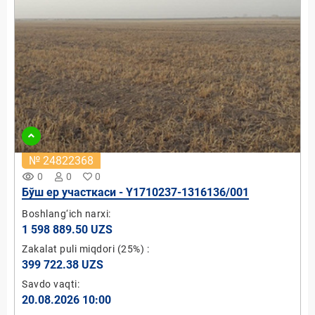
№ 24822368
remove_red_eye
0
0
0
Бўш ер участкаси - Y1710237-1316136/001
Boshlang‘ich narxi:
1 598 889.50 UZS
Zakalat puli miqdori
(25%)
:
399 722.38 UZS
Savdo vaqti:
20.08.2026 10:00