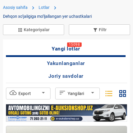
chevron_right
chevron_right
Asosiy sahifa
Lotlar
Dehqon xoʼjaligiga moʼljallangan yer uchastkalari
Kategoriyalar
Filtr
apps
filter_list_alt
15098
Yangi lotlar
Yakunlanganlar
Joriy savdolar
format_list_bulleted
grid_view
cloud_download
arrow_drop_down
sort
arrow_drop_down
Export
Yangilari