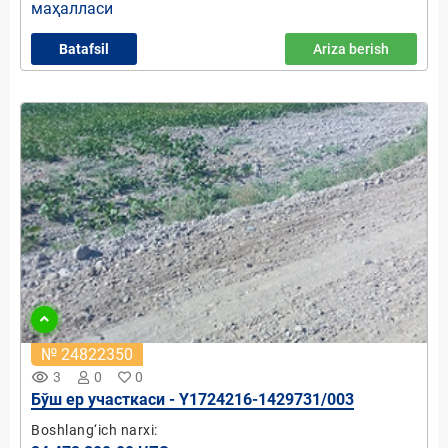
маҳалласи
Batafsil
Ariza berish
№ 24822350
remove_red_eye
3
0
0
Бўш ер участкаси - Y1724216-1429731/003
Boshlang‘ich narxi: