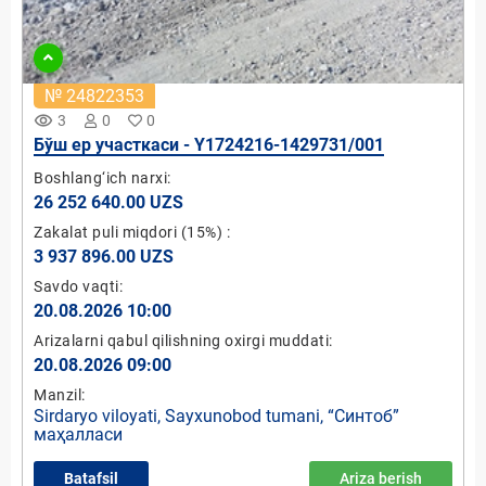
№ 24822353
remove_red_eye
3
0
0
Бўш ер участкаси - Y1724216-1429731/001
Boshlang‘ich narxi:
26 252 640.00 UZS
Zakalat puli miqdori
(15%)
:
3 937 896.00 UZS
Savdo vaqti:
20.08.2026 10:00
Arizalarni qabul qilishning oxirgi muddati:
20.08.2026 09:00
Manzil:
Sirdaryo viloyati, Sayxunobod tumani, “Синтоб”
маҳалласи
Batafsil
Ariza berish