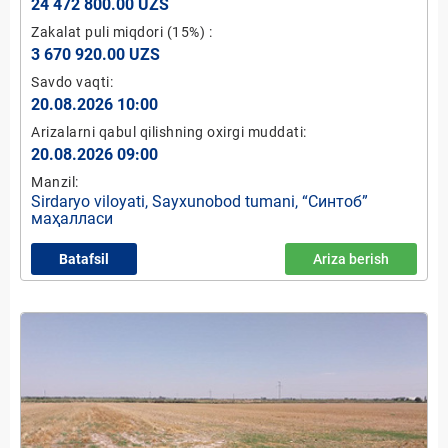
24 472 800.00 UZS
Zakalat puli miqdori
(15%)
:
3 670 920.00 UZS
Savdo vaqti:
20.08.2026 10:00
Arizalarni qabul qilishning oxirgi muddati:
20.08.2026 09:00
Manzil:
Sirdaryo viloyati, Sayxunobod tumani, “Синтоб”
маҳалласи
Batafsil
Ariza berish