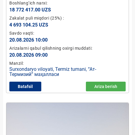
Boshlang‘ich narxi:
18 772 417.00 UZS
Zakalat puli miqdori
(25%)
:
4 693 104.25 UZS
Savdo vaqti:
20.08.2026 10:00
Arizalarni qabul qilishning oxirgi muddati:
20.08.2026 09:00
Manzil:
Surxondaryo viloyati, Termiz tumani, “Ат-
Термизий” маҳалласи
Batafsil
Ariza berish