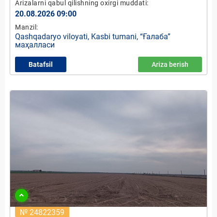
Arizalarni qabul qilishning oxirgi muddati:
20.08.2026 09:00
Manzil:
Qashqadaryo viloyati, Kasbi tumani, “Ғалаба”
маҳалласи
Batafsil
Ariza berish
№ 24822359