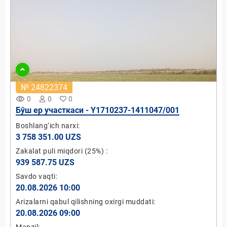
№ 24822374
remove_red_eye
0
0
0
Бўш ер участкаси - Y1710237-1411047/001
Boshlang‘ich narxi:
3 758 351.00 UZS
Zakalat puli miqdori
(25%)
:
939 587.75 UZS
Savdo vaqti:
20.08.2026 10:00
Arizalarni qabul qilishning oxirgi muddati:
20.08.2026 09:00
Manzil: