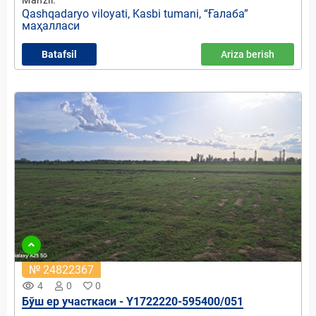
Qashqadaryo viloyati, Kasbi tumani, “Ғалаба”
маҳалласи
Batafsil
Ariza berish
№ 24822367
remove_red_eye
4
0
0
Бўш ер участкаси - Y1722220-595400/051