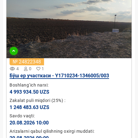
№ 24822348
remove_red_eye
4
0
1
Бўш ер участкаси - Y1710234-1346005/003
Boshlang‘ich narxi:
4 993 934.50 UZS
Zakalat puli miqdori
(25%)
:
1 248 483.63 UZS
Savdo vaqti:
20.08.2026 10:00
Arizalarni qabul qilishning oxirgi muddati: