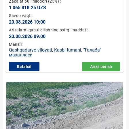
Zakalat puli miqdori
(25%)
:
1 065 818.25 UZS
Savdo vaqti:
20.08.2026 10:00
Arizalarni qabul qilishning oxirgi muddati:
20.08.2026 09:00
Manzil:
Qashqadaryo viloyati, Kasbi tumani, “Ғалаба”
маҳалласи
Batafsil
Ariza berish