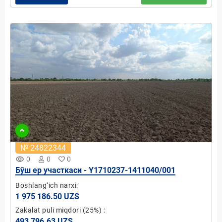
№ 24822344
remove_red_eye
0
0
0
Бўш ер участкаси - Y1710237-1411040/001
Boshlang‘ich narxi:
1 975 186.50 UZS
Zakalat puli miqdori
(25%)
:
493 796.63 UZS