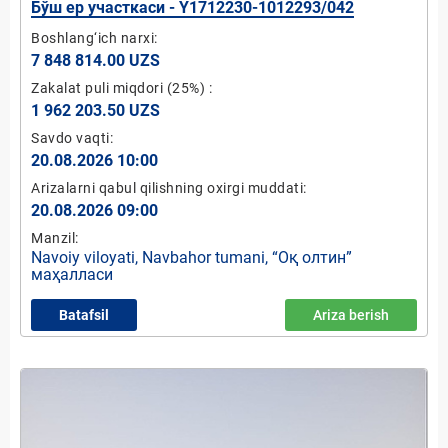
Бўш ер участкаси - Y1712230-1012293/042
Boshlang‘ich narxi:
7 848 814.00 UZS
Zakalat puli miqdori
(25%)
:
1 962 203.50 UZS
Savdo vaqti:
20.08.2026 10:00
Arizalarni qabul qilishning oxirgi muddati:
20.08.2026 09:00
Manzil:
Navoiy viloyati, Navbahor tumani, “Оқ олтин”
маҳалласи
Batafsil
Ariza berish