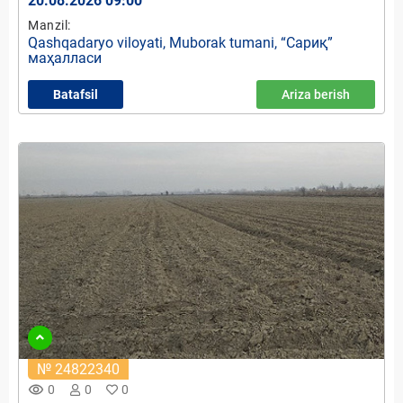
20.08.2026 09:00
Manzil:
Qashqadaryo viloyati, Muborak tumani, “Сариқ”
маҳалласи
Batafsil
Ariza berish
№ 24822340
remove_red_eye
0
0
0