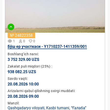
№ 24822358
remove_red_eye
1
0
0
Бўш ер участкаси - Y1710237-1411359/001
Boshlang‘ich narxi:
3 752 329.00 UZS
Zakalat puli miqdori
(25%)
:
938 082.25 UZS
Savdo vaqti:
20.08.2026 10:00
Arizalarni qabul qilishning oxirgi muddati:
20.08.2026 09:00
Manzil:
Qashqadaryo viloyati, Kasbi tumani, “Ғалаба”