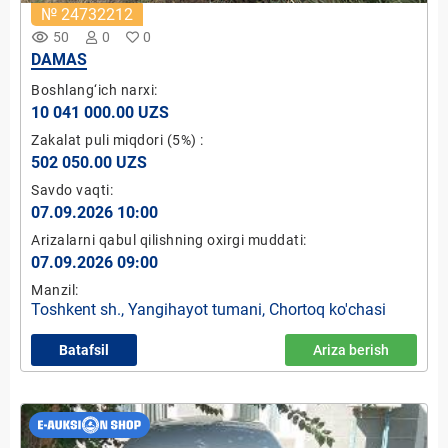
№ 24732212
remove_red_eye
50
0
0
DAMAS
Boshlang‘ich narxi:
10 041 000.00 UZS
Zakalat puli miqdori
(5%)
:
502 050.00 UZS
Savdo vaqti:
07.09.2026 10:00
Arizalarni qabul qilishning oxirgi muddati:
07.09.2026 09:00
Manzil:
Toshkent sh., Yangihayot tumani, Chortoq ko'chasi
Batafsil
Ariza berish