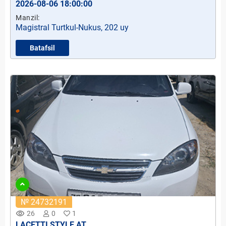
2026-08-06 18:00:00
Manzil:
Magistral Turtkul-Nukus, 202 uy
Batafsil
№ 24732191
remove_red_eye
26
0
1
LACETTI STYLE AT