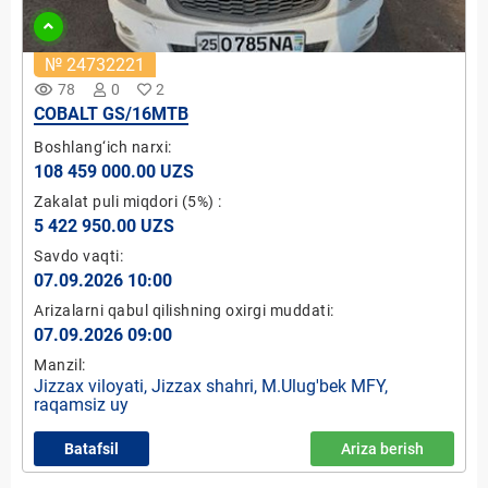
№ 24732221
remove_red_eye
78
0
2
COBALT GS/16MTB
Boshlang‘ich narxi:
108 459 000.00 UZS
Zakalat puli miqdori
(5%)
:
5 422 950.00 UZS
Savdo vaqti:
07.09.2026 10:00
Arizalarni qabul qilishning oxirgi muddati:
07.09.2026 09:00
Manzil:
Jizzax viloyati, Jizzax shahri, M.Ulug'bek MFY,
raqamsiz uy
Batafsil
Ariza berish