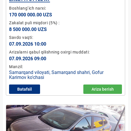
Boshlang‘ich narxi:
170 000 000.00 UZS
Zakalat puli miqdori
(5%)
:
8 500 000.00 UZS
Savdo vaqti:
07.09.2026 10:00
Arizalarni qabul qilishning oxirgi muddati:
07.09.2026 09:00
Manzil:
Samarqand viloyati, Samarqand shahri, Gofur
Karimov ko'chasi
Batafsil
Ariza berish