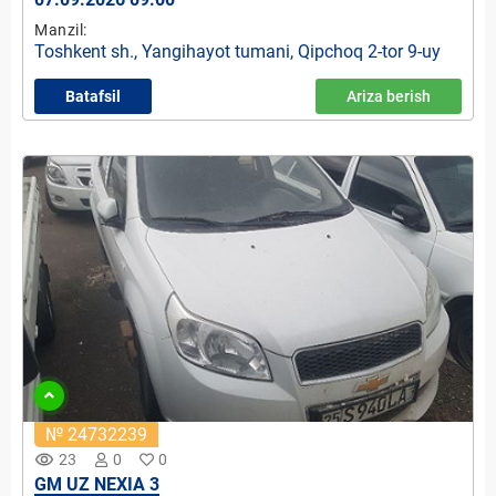
Manzil:
Toshkent sh., Yangihayot tumani, Qipchoq 2-tor 9-uy
Batafsil
Ariza berish
№ 24732239
remove_red_eye
23
0
0
GM UZ NEXIA 3