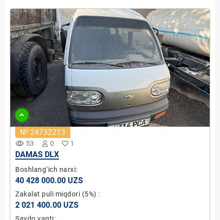
№ 24732213
remove_red_eye
53
0
1
DAMAS DLX
Boshlang‘ich narxi:
40 428 000.00 UZS
Zakalat puli miqdori
(5%)
:
2 021 400.00 UZS
Savdo vaqti: