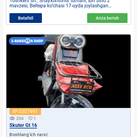
Toshkent sh., Shayxontohur tumani, Ibn Sino 2
mavzesi, Beltepa ko’chasi 17-uyda joylashgan
jarima maydonchasi
Batafsil
Ariza berish
№ 0307491
remove_red_eye
204
1
Skuter Gt 16
Boshlang‘ich narxi: