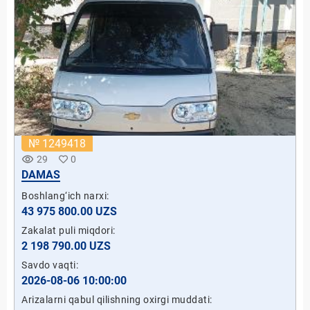
№ 1249418
remove_red_eye
29
0
DAMAS
Boshlang‘ich narxi:
43 975 800.00 UZS
Zakalat puli miqdori:
2 198 790.00 UZS
Savdo vaqti:
2026-08-06 10:00:00
Arizalarni qabul qilishning oxirgi muddati: