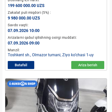
199 600 000.00 UZS
Zakalat puli miqdori
(5%)
:
9 980 000.00 UZS
Savdo vaqti:
07.09.2026 10:00
Arizalarni qabul qilishning oxirgi muddati:
07.09.2026 09:00
Manzil:
Toshkent sh., Olmazor tumani, Ziyo ko’chasi 1-uy
Batafsil
Ariza berish