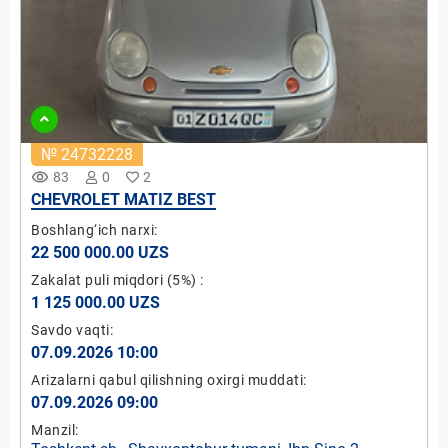
№ 24732228
remove_red_eye
83
0
2
CHEVROLET MATIZ BEST
Boshlang‘ich narxi:
22 500 000.00 UZS
Zakalat puli miqdori
(5%)
:
1 125 000.00 UZS
Savdo vaqti:
07.09.2026 10:00
Arizalarni qabul qilishning oxirgi muddati:
07.09.2026 09:00
Manzil: