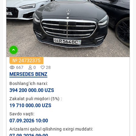
№ 24732375
remove_red_eye
667
0
28
MERSEDES BENZ
Boshlang‘ich narxi:
394 200 000.00 UZS
Zakalat puli miqdori
(5%)
:
19 710 000.00 UZS
Savdo vaqti:
07.09.2026 10:00
Arizalarni qabul qilishning oxirgi muddati:
07.09.2026 09:00