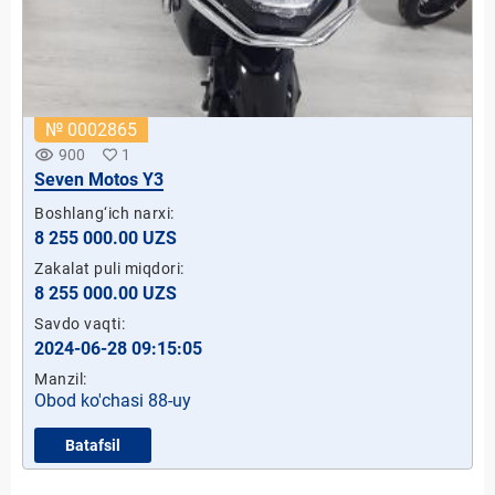
№ 0002865
remove_red_eye
900
1
Seven Motos Y3
Boshlang‘ich narxi:
8 255 000.00 UZS
Zakalat puli miqdori:
8 255 000.00 UZS
Savdo vaqti:
2024-06-28 09:15:05
Manzil:
Obod ko'chasi 88-uy
Batafsil