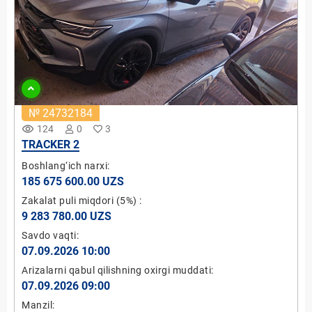
№ 24732184
remove_red_eye
124
0
3
TRACKER 2
Boshlang‘ich narxi:
185 675 600.00 UZS
Zakalat puli miqdori
(5%)
:
9 283 780.00 UZS
Savdo vaqti:
07.09.2026 10:00
Arizalarni qabul qilishning oxirgi muddati:
07.09.2026 09:00
Manzil: