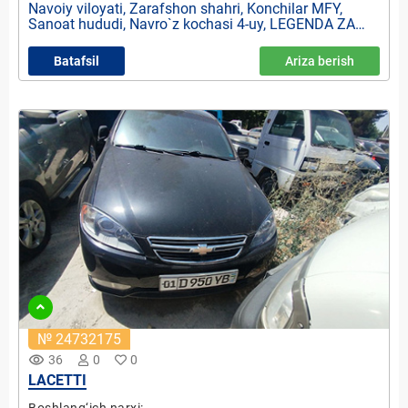
Navoiy viloyati, Zarafshon shahri, Konchilar MFY,
Sanoat hududi, Navro`z kochasi 4-uy, LEGENDA ZAR
MCHJ jarima maydoni
Batafsil
Ariza berish
№ 24732175
remove_red_eye
36
0
0
LACETTI
Boshlang‘ich narxi: