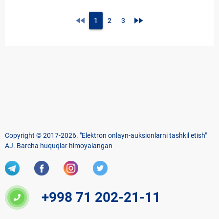
fast_rewind
fast_forward
1
2
3
Copyright © 2017-2026. "Elektron onlayn-auksionlarni tashkil etish"
AJ. Barcha huquqlar himoyalangan
+998 71 202-21-11