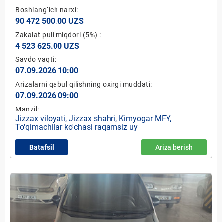
Boshlang‘ich narxi:
90 472 500.00 UZS
Zakalat puli miqdori
(5%)
:
4 523 625.00 UZS
Savdo vaqti:
07.09.2026 10:00
Arizalarni qabul qilishning oxirgi muddati:
07.09.2026 09:00
Manzil:
Jizzax viloyati, Jizzax shahri, Kimyogar MFY,
To'qimachilar ko'chasi raqamsiz uy
Batafsil
Ariza berish