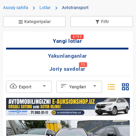
chevron_right
chevron_right
Asosiy sahifa
Lotlar
Avtotransport
Kategoriyalar
Filtr
apps
filter_list_alt
4193
Yangi lotlar
Yakunlanganlar
11
Joriy savdolar
format_list_bulleted
grid_view
cloud_download
arrow_drop_down
sort
arrow_drop_down
Export
Yangilari