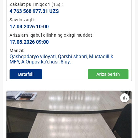
Zakalat puli miqdori
(1%)
:
4 763 568 977.31 UZS
Savdo vaqti:
17.08.2026 10:00
Arizalarni qabul qilishning oxirgi muddati:
17.08.2026 09:00
Manzil:
Qashqadaryo viloyati, Qarshi shahri, Mustaqillik
MFY, A.Oripov ko'chasi, 8-uy.
Batafsil
Ariza berish