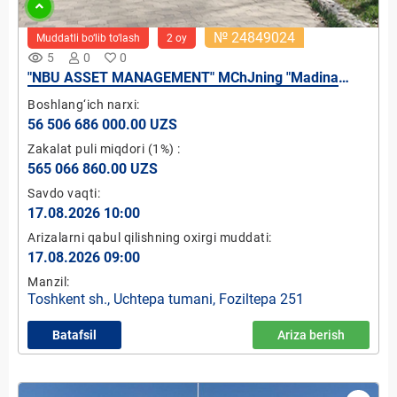
№ 24849024
Muddatli bo‘lib to‘lash
2 oy
remove_red_eye
5
0
0
"NBU ASSET MANAGEMENT" MChJning "Madina
Muxlisa Star" MChJdagi 100% ulushi
Boshlang‘ich narxi:
56 506 686 000.00 UZS
Zakalat puli miqdori
(1%)
:
565 066 860.00 UZS
Savdo vaqti:
17.08.2026 10:00
Arizalarni qabul qilishning oxirgi muddati:
17.08.2026 09:00
Manzil:
Toshkent sh., Uchtepa tumani, Foziltepa 251
Batafsil
Ariza berish