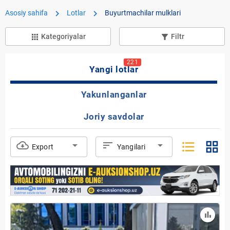
chevron_right
chevron_right
Asosiy sahifa
Lotlar
Buyurtmachilar mulklari
Kategoriyalar
Filtr
apps
filter_list_alt
221
Yangi lotlar
Yakunlanganlar
Joriy savdolar
format_list_bulleted
grid_view
cloud_download
arrow_drop_down
sort
arrow_drop_down
Export
Yangilari