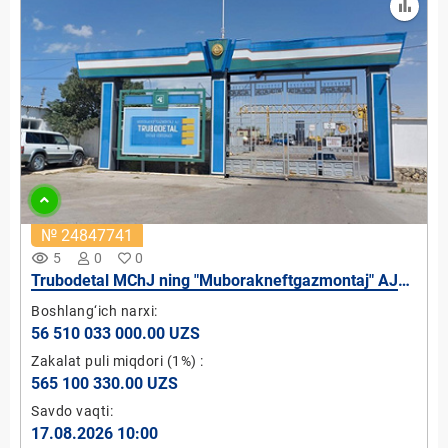
№ 24847741
remove_red_eye
5
0
0
Trubodetal MChJ ning "Muborakneftgazmontaj" AJ
ga tegishli 100 % lik ulushi
Boshlang‘ich narxi:
56 510 033 000.00 UZS
Zakalat puli miqdori
(1%)
:
565 100 330.00 UZS
Savdo vaqti:
17.08.2026 10:00