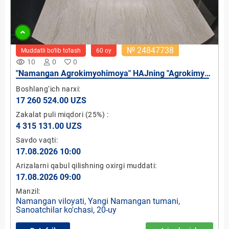
№ 24847738
Muddatli bo‘lib to‘lash
60 oy
remove_red_eye
10
0
0
"Namangan Agrokimyohimoya" HAJning "Agrokimyo
savdo bazasi" MCHJdagi 37.12 % ulushi
Boshlang‘ich narxi:
17 260 524.00 UZS
Zakalat puli miqdori
(25%)
:
4 315 131.00 UZS
Savdo vaqti:
17.08.2026 10:00
Arizalarni qabul qilishning oxirgi muddati:
17.08.2026 09:00
Manzil:
Namangan viloyati, Yangi Namangan tumani,
Sanoatchilar ko'chasi, 20-uy