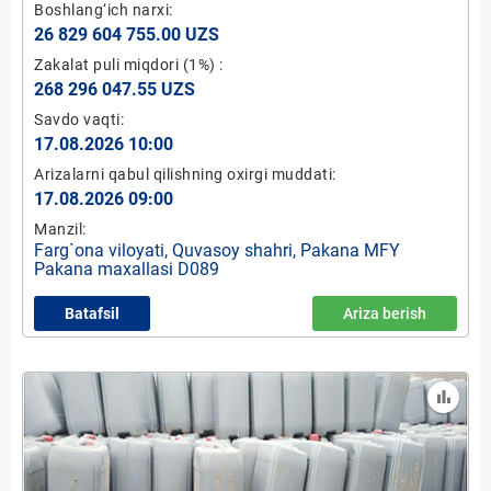
100% ulushi
Boshlang‘ich narxi:
26 829 604 755.00 UZS
Zakalat puli miqdori
(1%)
:
268 296 047.55 UZS
Savdo vaqti:
17.08.2026 10:00
Arizalarni qabul qilishning oxirgi muddati:
17.08.2026 09:00
Manzil:
Farg`ona viloyati, Quvasoy shahri, Pakana MFY
Pakana maxallasi D089
Batafsil
Ariza berish