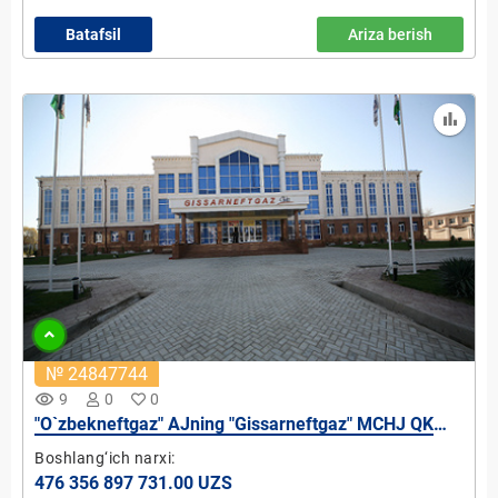
Batafsil
Ariza berish
№ 24847744
remove_red_eye
9
0
0
"O`zbekneftgaz" AJning "Gissarneftgaz" MCHJ QK
ustav kapitalidagi 55% ulushi
Boshlang‘ich narxi:
476 356 897 731.00 UZS