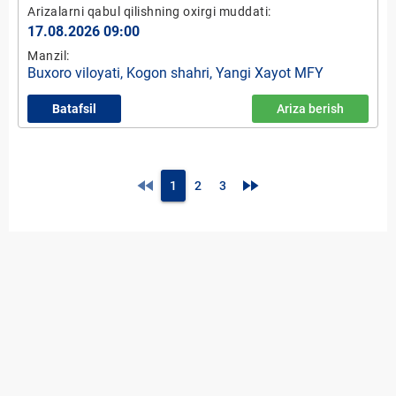
Arizalarni qabul qilishning oxirgi muddati:
17.08.2026 09:00
Manzil:
Buxoro viloyati, Kogon shahri, Yangi Xayot MFY
Batafsil
Ariza berish
fast_rewind
fast_forward
1
2
3