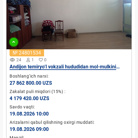
№ 24801534
remove_red_eye
24
1
0
Andijon temiryo‘l vokzali hududidan mol-mulkini
ijaraga berish
Boshlang‘ich narxi:
27 862 800.00 UZS
Zakalat puli miqdori
(15%)
:
4 179 420.00 UZS
Savdo vaqti:
19.08.2026 10:00
Arizalarni qabul qilishning oxirgi muddati:
19.08.2026 09:00
Manzil: