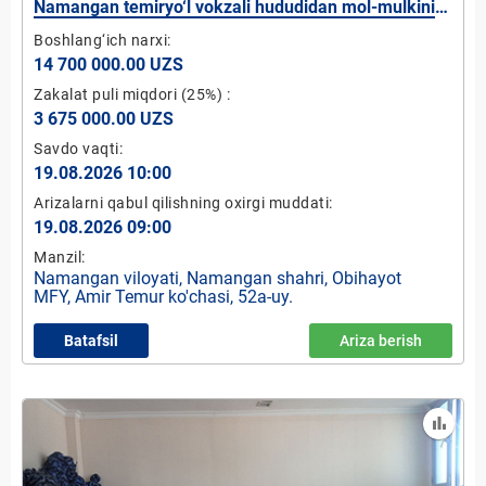
Namangan temiryo‘l vokzali hududidan mol-mulkini
ijaraga berish
Boshlang‘ich narxi:
14 700 000.00 UZS
Zakalat puli miqdori
(25%)
:
3 675 000.00 UZS
Savdo vaqti:
19.08.2026 10:00
Arizalarni qabul qilishning oxirgi muddati:
19.08.2026 09:00
Manzil:
Namangan viloyati, Namangan shahri, Obihayot
MFY, Amir Temur ko'chasi, 52a-uy.
Batafsil
Ariza berish