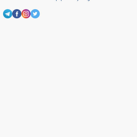
To‘lov usullari
Bog‘lanish
+998 71 202-21-11
Veb-saytdagi axborot materiallaridan boshqa
shaxslar foydalanganda jamiyatning korporativ veb-