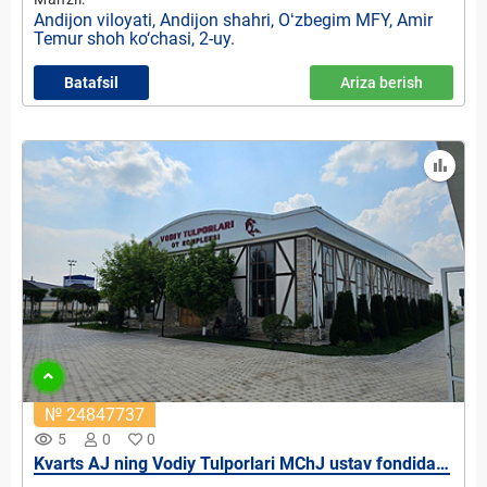
Andijon viloyati, Andijon shahri, Oʻzbegim MFY, Amir
Temur shoh ko‘chasi, 2-uy.
Batafsil
Ariza berish
№ 24847737
remove_red_eye
5
0
0
Kvarts AJ ning Vodiy Tulporlari MChJ ustav fondidagi