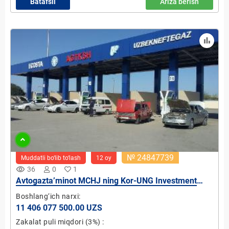
Batafsil
Ariza berish
№ 24847739
Muddatli bo‘lib to‘lash
12 oy
remove_red_eye
36
0
1
Avtogazta’minot MCHJ ning Kor-UNG Investment
MCHJ qo`shma korxonasidagi ulushi
Boshlang‘ich narxi:
11 406 077 500.00 UZS
Zakalat puli miqdori
(3%)
: