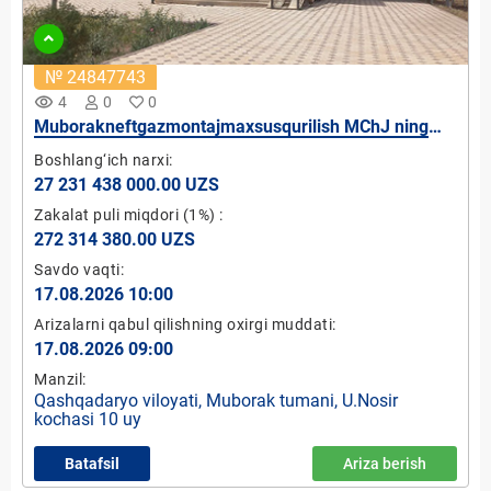
№ 24847743
remove_red_eye
4
0
0
Muborakneftgazmontajmaxsusqurilish MChJ ning
"Muborakneftgazmontaj" AJ ga tegishli 100 % Ulushi
Boshlang‘ich narxi:
27 231 438 000.00 UZS
Zakalat puli miqdori
(1%)
:
272 314 380.00 UZS
Savdo vaqti:
17.08.2026 10:00
Arizalarni qabul qilishning oxirgi muddati:
17.08.2026 09:00
Manzil:
Qashqadaryo viloyati, Muborak tumani, U.Nosir
kochasi 10 uy
Batafsil
Ariza berish