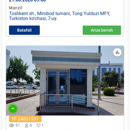
Manzil:
Toshkent sh., Mirobod tumani, Tong Yulduzi MFY,
Turkiston ko'chasi, 7-uy.
Batafsil
Ariza berish
№ 24801531
remove_red_eye
51
0
1