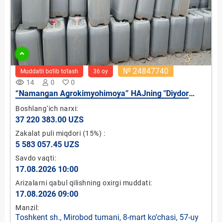
№ 24847740
Muddatli bo‘lib to‘lash
36 oy
remove_red_eye
14
0
0
“Namangan Agrokimyohimoya” HAJning "Diydor
qadri" MCHJdagi 40 % ulushi
Boshlang‘ich narxi:
37 220 383.00 UZS
Zakalat puli miqdori
(15%)
:
5 583 057.45 UZS
Savdo vaqti:
17.08.2026 10:00
Arizalarni qabul qilishning oxirgi muddati:
17.08.2026 09:00
Manzil:
Toshkent sh., Mirobod tumani, 8-mart ko’chasi, 57-uy