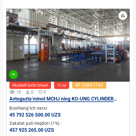
№ 24847742
Muddatli bo‘lib to‘lash
12 oy
remove_red_eye
10
0
0
Avtogazta’minot MCHJ ning KO-UNG CYLINDER
MCHJ qo`shma korxonasidagi ulushi
Boshlang‘ich narxi:
45 792 526 500.00 UZS
Zakalat puli miqdori
(1%)
:
457 925 265.00 UZS