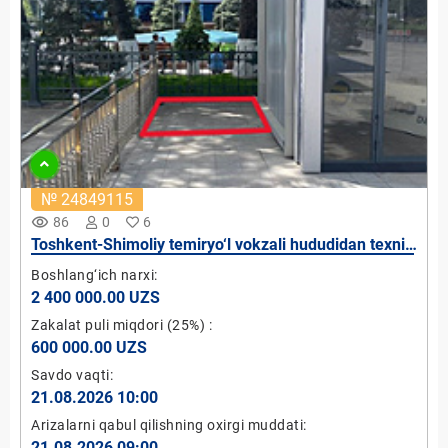
№ 24849115
remove_red_eye
86
0
6
Toshkent-Shimoliy temiryo‘l vokzali hududidan texnik
yerni ijaraga berish
Boshlang‘ich narxi:
2 400 000.00 UZS
Zakalat puli miqdori
(25%)
:
600 000.00 UZS
Savdo vaqti:
21.08.2026 10:00
Arizalarni qabul qilishning oxirgi muddati:
21.08.2026 09:00