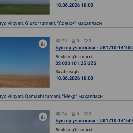
10.08.2026 10:00
yo viloyati, G`uzor tumani, “Совбоғ” маҳалласи
remove_red_eye
26
0
0
Бўш ер участкаси - UK1710-14105
Boshlang‘ich narxi:
22 020 101.35 UZS
Savdo vaqti:
10.08.2026 10:00
yo viloyati, Qamashi tumani, “Меҳр” маҳалласи
remove_red_eye
24
0
0
Бўш ер участкаси - UK1710-14150
Boshlang‘ich narxi: