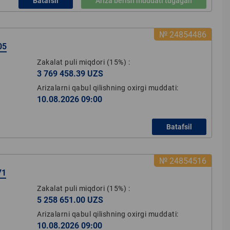
Batafsil
Ariza berish muddati tugagan
№ 24854486
05
Zakalat puli miqdori
(15%)
:
3 769 458.39 UZS
Arizalarni qabul qilishning oxirgi muddati:
10.08.2026 09:00
Batafsil
№ 24854516
71
Zakalat puli miqdori
(15%)
:
5 258 651.00 UZS
Arizalarni qabul qilishning oxirgi muddati:
10.08.2026 09:00