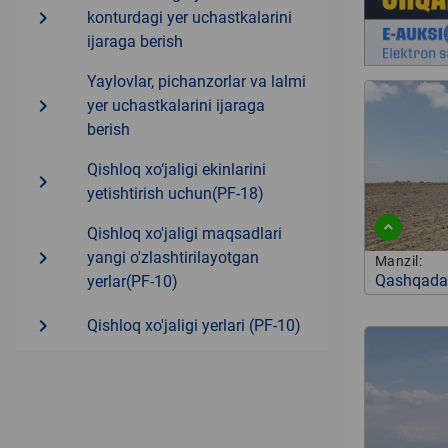
navigate_next
konturdagi yer uchastkalarini
ijaraga berish
Yaylovlar, pichanzorlar va lalmi
navigate_next
yer uchastkalarini ijaraga
berish
Qishloq xo‘jaligi ekinlarini
navigate_next
yetishtirish uchun(PF-18)
Qishloq xo'jaligi maqsadlari
navigate_next
yangi o'zlashtirilayotgan
Manzil:
Qashqadar
yerlar(PF-10)
navigate_next
Qishloq xo'jaligi yerlari (PF-10)