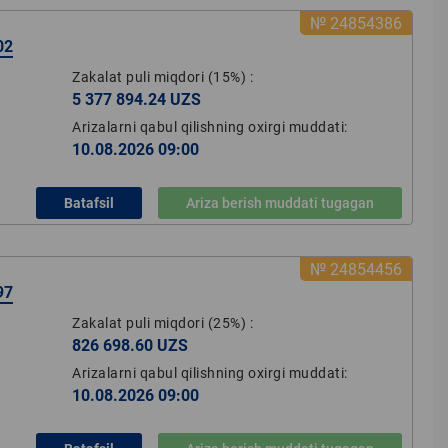
№ 24854386
02
Zakalat puli miqdori
(15%)
:
5 377 894.24 UZS
Arizalarni qabul qilishning oxirgi muddati:
10.08.2026 09:00
Batafsil
Ariza berish muddati tugagan
№ 24854456
97
Zakalat puli miqdori
(25%)
:
826 698.60 UZS
Arizalarni qabul qilishning oxirgi muddati:
10.08.2026 09:00