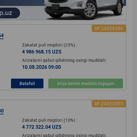
№ 24854384
54
Zakalat puli miqdori
(25%)
:
4 986 968.15 UZS
Arizalarni qabul qilishning oxirgi muddati:
10.08.2026 09:00
Batafsil
Ariza berish muddati tugagan
№ 24854393
30
Zakalat puli miqdori
(10%)
:
4 772 322.04 UZS
Arizalarni qabul qilishning oxirgi muddati: