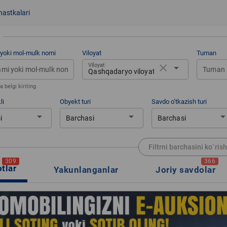
hastkalari
 yoki mol-mulk nomi
Viloyat
Tuman
Viloyat
close
arrow_drop_down
Tuman
Qashqadaryo viloyati
 belgi kiriting
li
Obyekt turi
Savdo o‘tkazish turi
arrow_drop_down
arrow_drop_down
arrow_drop_d
i
Barchasi
Barchasi
Filtrni barchasini ko`rish
309
366
otlar
Yakunlanganlar
Joriy savdolar