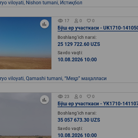
yo viloyati, Nishon tumani, Истиқбол
remove_red_eye
17
0
0
Бўш ер участкаси - UK1710-14105
Boshlang‘ich narxi:
25 129 722.60 UZS
Savdo vaqti:
10.08.2026 10:00
yo viloyati, Qamashi tumani, “Меҳр” маҳалласи
remove_red_eye
23
0
0
Бўш ер участкаси - YK1710-14110
Boshlang‘ich narxi:
35 057 673.30 UZS
Savdo vaqti:
10.08.2026 10:00