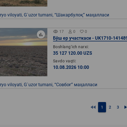
yo viloyati, G`uzor tumani, “Шакарбулоқ” маҳалласи
remove_red_eye
17
0
0
Бўш ер участкаси - UK1710-14148
Boshlang‘ich narxi:
35 127 120.00 UZS
Savdo vaqti:
10.08.2026 10:00
yo viloyati, G`uzor tumani, “Совбоғ” маҳалласи
fast_rewind
fast_f
1
2
3