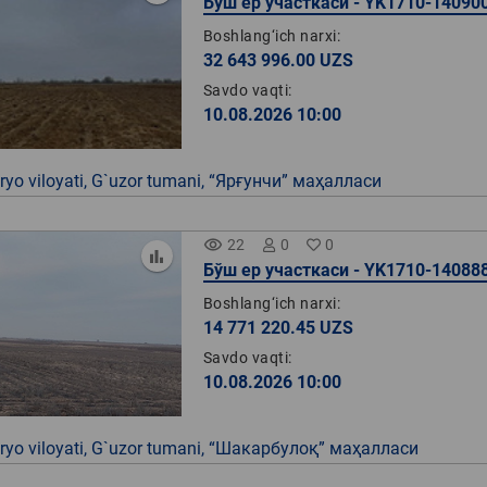
Бўш ер участкаси - YK1710-14090
Boshlang‘ich narxi:
32 643 996.00 UZS
Savdo vaqti:
10.08.2026 10:00
yo viloyati, G`uzor tumani, “Ярғунчи” маҳалласи
remove_red_eye
22
0
0
Бўш ер участкаси - YK1710-14088
Boshlang‘ich narxi:
14 771 220.45 UZS
Savdo vaqti:
10.08.2026 10:00
yo viloyati, G`uzor tumani, “Шакарбулоқ” маҳалласи