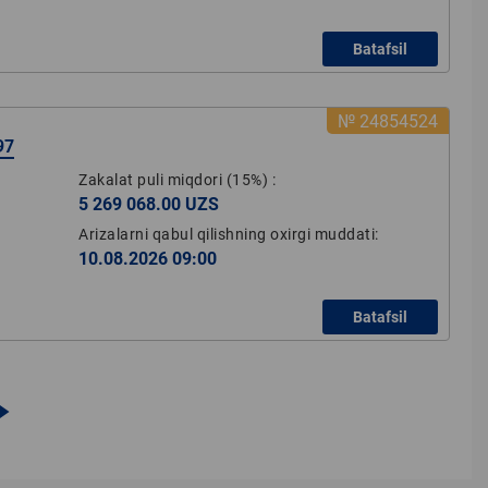
Batafsil
№ 24854524
97
Zakalat puli miqdori
(15%)
:
5 269 068.00 UZS
Arizalarni qabul qilishning oxirgi muddati:
10.08.2026 09:00
Batafsil
orward