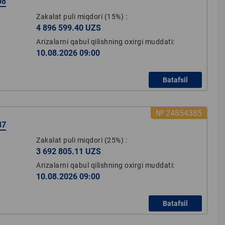
08
Zakalat puli miqdori
(15%)
:
4 896 599.40 UZS
Arizalarni qabul qilishning oxirgi muddati:
10.08.2026 09:00
Batafsil
№ 24854385
87
Zakalat puli miqdori
(25%)
:
3 692 805.11 UZS
Arizalarni qabul qilishning oxirgi muddati:
10.08.2026 09:00
Batafsil