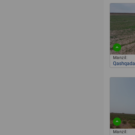
Manzil:
Qashqadar
Manzil: