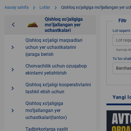
chevron_right
chevron_right
Asosiy sahifa
Lotlar
Qishloq xo‘jaligiga moʼljallangan yer uc
Qishloq xo‘jaligiga
Filtr
arrow_back_ios
moʼljallangan yer
uchastkalari
Lot raqami
Qishloq xo‘jaligi maqsadlari
navigate_next
uchun yer uchastkalarini
Kamida 4ta
ijaraga berish
To`lov shak
Chorvachilik uchun ozuqabop
Barchas
navigate_next
ekinlarni yetishtirish
Qishloq xo‘jaligi kooperativlarini
navigate_next
tashkil etish uchun
Yangi l
Qishloq xo‘jaligiga
navigate_next
mo‘ljallangan yer
uchastkalari(tanlov)
Tadbirkorlarga yaxlit