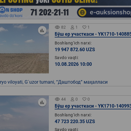
remove_red_eye
82
1
1
Бўш ер участкаси - YK1710-14088
Boshlang‘ich narxi:
19 947 872.60 UZS
Savdo vaqti:
10.08.2026 10:00
yo viloyati, G`uzor tumani, “Даштобод” маҳалласи
remove_red_eye
44
0
0
Бўш ер участкаси - YK1710-14099
Boshlang‘ich narxi:
47 723 220.35 UZS
Savdo vaqti: