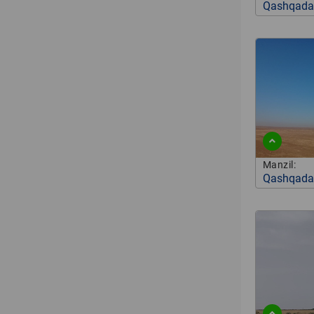
Qashqadar
Manzil:
Qashqadar