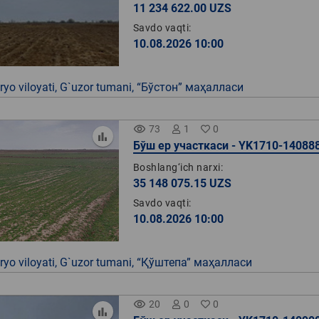
11 234 622.00 UZS
Savdo vaqti:
10.08.2026 10:00
yo viloyati, G`uzor tumani, “Бўстон” маҳалласи
remove_red_eye
73
1
0
Бўш ер участкаси - YK1710-14088
Boshlang‘ich narxi:
35 148 075.15 UZS
Savdo vaqti:
10.08.2026 10:00
yo viloyati, G`uzor tumani, “Қўштепа” маҳалласи
remove_red_eye
20
0
0