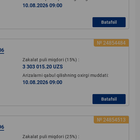
10.08.2026 09:00
Batafsil
№ 24854484
06
Zakalat puli miqdori
(15%)
:
3 303 015.20 UZS
Arizalarni qabul qilishning oxirgi muddati:
10.08.2026 09:00
Batafsil
№ 24854513
96
Zakalat puli miqdori
(25%)
: