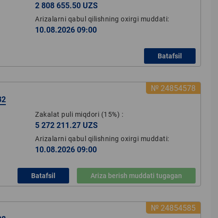
2 808 655.50 UZS
Arizalarni qabul qilishning oxirgi muddati:
10.08.2026 09:00
Batafsil
№ 24854578
82
Zakalat puli miqdori
(15%)
:
5 272 211.27 UZS
Arizalarni qabul qilishning oxirgi muddati:
10.08.2026 09:00
Batafsil
Ariza berish muddati tugagan
№ 24854585