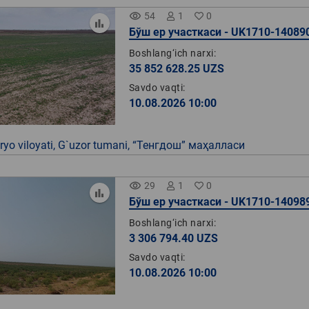
remove_red_eye
54
1
0
Бўш ер участкаси - UK1710-14089
Boshlang‘ich narxi:
35 852 628.25 UZS
Savdo vaqti:
10.08.2026 10:00
yo viloyati, G`uzor tumani, “Тенгдош” маҳалласи
remove_red_eye
29
1
0
Бўш ер участкаси - UK1710-14098
Boshlang‘ich narxi:
3 306 794.40 UZS
Savdo vaqti:
10.08.2026 10:00