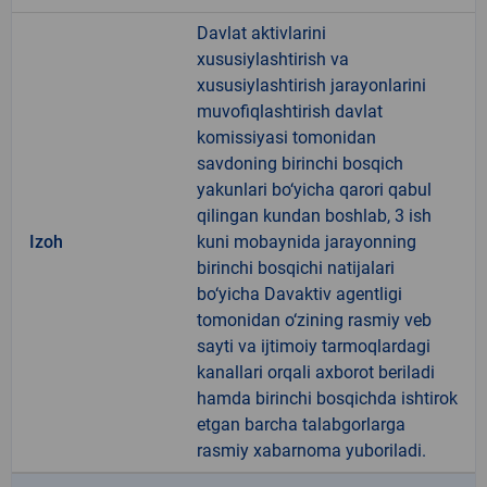
Davlat aktivlarini
xususiylashtirish va
xususiylashtirish jarayonlarini
muvofiqlashtirish davlat
komissiyasi tomonidan
savdoning birinchi bosqich
yakunlari bo‘yicha qarori qabul
qilingan kundan boshlab, 3 ish
Izoh
kuni mobaynida jarayonning
birinchi bosqichi natijalari
bo‘yicha Davaktiv agentligi
tomonidan o‘zining rasmiy veb
sayti va ijtimoiy tarmoqlardagi
kanallari orqali axborot beriladi
hamda birinchi bosqichda ishtirok
etgan barcha talabgorlarga
rasmiy xabarnoma yuboriladi.