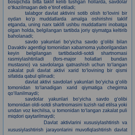
bosqichda bitta taklif kelib tushgan hollarda, savdolar
o‘tkazilmagan deb eʼtirof etiladi;
talabgor davlat aktivini sotib olish to‘lovini bir
oydan ko‘p muddatlarda amalga oshirishni taklif
etganda, uning narx taklifi ushbu muddatlarni inobatga
olgan holda, belgilangan tartibda joriy qiymatga keltirib
baholanadi;
savdo yakunlari bo‘yicha savdo g‘olibi bilan
Davaktiv agentligi tomonidan xabarnoma yuborilgandan
keyin belgilangan tartibdaoldi-sotdi shartnomasi
rasmiylashtiriladi (fors-major holatlari bundan
mustasno) va savdolarga qatnashish uchun to‘langan
zakalat puli davlat aktivi xarid to‘lovining bir qismi
sifatida qabul qilinadi;
davlat aktivi savdolari yakunlari bo‘yicha g‘olib
tomonidan to‘lanadigan xarid qiymatiga chegirma
qo‘llanilmaydi;
savdolar yakunlari bo‘yicha savdo g‘olibi
tomonidan oldi-sotdi shartnomasini tuzish rad etilsa yoki
undan voz kechilsa, u tomonidan to‘langan zakalat puli
miqdori qaytarilmaydi;
Davlat aktivlarini xususiylashtirish va
xususiylashtirish jarayonlarini muvofiqlashtirish davlat