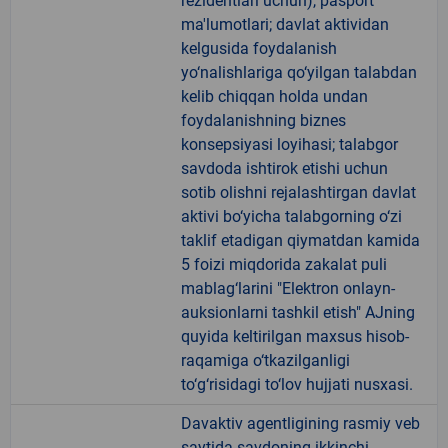
rezidentlari uchun), pasport
ma'lumotlari; davlat aktividan
kelgusida foydalanish
yo‘nalishlariga qo‘yilgan talabdan
kelib chiqqan holda undan
foydalanishning biznes
konsepsiyasi loyihasi; talabgor
savdoda ishtirok etishi uchun
sotib olishni rejalashtirgan davlat
aktivi bo‘yicha talabgorning o‘zi
taklif etadigan qiymatdan kamida
5 foizi miqdorida zakalat puli
mablag‘larini "Elektron onlayn-
auksionlarni tashkil etish" AJning
quyida keltirilgan maxsus hisob-
raqamiga o‘tkazilganligi
to‘g‘risidagi to‘lov hujjati nusxasi.
Davaktiv agentligining rasmiy veb
saytida savdoning ikkinchi