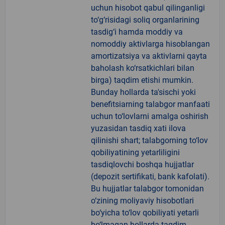
uchun hisobot qabul qilinganligi
to‘g‘risidagi soliq organlarining
tasdig‘i hamda moddiy va
nomoddiy aktivlarga hisoblangan
amortizatsiya va aktivlarni qayta
baholash ko‘rsatkichlari bilan
birga) taqdim etishi mumkin.
Bunday hollarda ta'sischi yoki
benefitsiarning talabgor manfaati
uchun to‘lovlarni amalga oshirish
yuzasidan tasdiq xati ilova
qilinishi shart; talabgorning to‘lov
qobiliyatining yetarliligini
tasdiqlovchi boshqa hujjatlar
(depozit sertifikati, bank kafolati).
Bu hujjatlar talabgor tomonidan
o‘zining moliyaviy hisobotlari
bo‘yicha to‘lov qobiliyati yetarli
bo‘lmagan hollarda taqdim