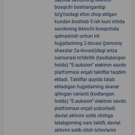
bosqichi boshlanganligi
to’g’risidagi e’lon chop etilgan
kundan boshlab 5 ish kuni ichida
savdoning ikkinchi bosqichida
qatnashish uchun lot
hujjatlarining 2-ilovasi (jismoniy
shaxslar 2a-ilovasi)dagi ariza
namunasi to‘ldirilib (tasdiqlangan
holda) “E-auksion” elektron savdo
platformasi orqali takliflar taqdim
etiladi. Takliflar quyida talab
etiladigan hujjatlarning skaner
qilingan varianti (kodlangan
holda) “E-auksion” elektron savdo
platformasi orqali yuboriladi:
davlat aktivini sotib olishga
talabgorning narx taklifi; davlat
aktivini sotib olish to‘lovlarini