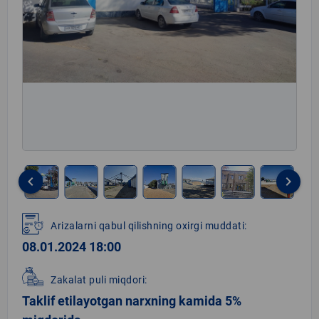
keyboard_arrow_left
keyboard_arrow_right
Item
1
Arizalarni qabul qilishning oxirgi muddati:
of
08.01.2024 18:00
10
Zakalat puli miqdori:
Taklif etilayotgan narxning kamida 5%