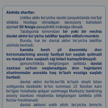
Alohida shartlar:
Ushbu aktiv bo‘yicha savdo jarayonlarida mo‘ljal
sifatida hisobga olinadigan tavsiyaviy baholash
qiymati
50 foizga
pasaytirilib inobatga olinadi.
Talabgorlar tomonidan
bir yoki bir nechta
davlat aktivi bo‘yicha takliflar taqdim etilishi mumkin
.
Bunda, har bir davlat aktivi bo‘yicha takliflar
alohida beriladi;
kamida besh yil davomida don
korxonalarining asosiy faoliyat turi saqlab qolinadi
va mavjud don saqlash sig‘imlari kamaytirilmaydi
;
qonunchilikda belgilangan tartibda
davlat
zaxirasi uchun saqlanadigan don hajmlarini
shartnomalar asosida haq to‘lash evaziga saqlab
beriladi
;
davlat aktivi bo‘lib-bo‘lib to‘lash sharti bilan
sotilganda dastlabki to‘lov summasi 15 foizdan kam
bo‘lgan holatlada qolgan summaga Markaziy bankning
asosiy stavkasi miqdorida belgilangan tartibda yillik
foizlar hisoblanadi;
davlat aktivini sotib olish bo‘yicha birinchi