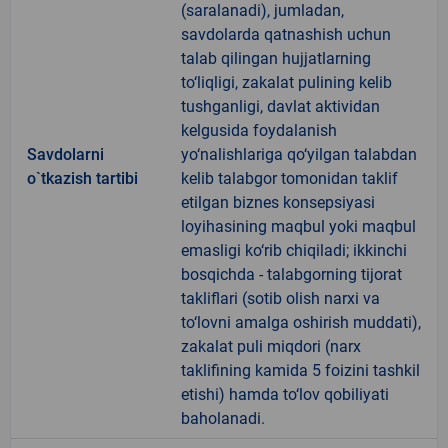
(saralanadi), jumladan,
savdolarda qatnashish uchun
talab qilingan hujjatlarning
to‘liqligi, zakalat pulining kelib
tushganligi, davlat aktividan
kelgusida foydalanish
Savdolarni
yo‘nalishlariga qo‘yilgan talabdan
o`tkazish tartibi
kelib talabgor tomonidan taklif
etilgan biznes konsepsiyasi
loyihasining maqbul yoki maqbul
emasligi ko‘rib chiqiladi; ikkinchi
bosqichda - talabgorning tijorat
takliflari (sotib olish narxi va
to‘lovni amalga oshirish muddati),
zakalat puli miqdori (narx
taklifining kamida 5 foizini tashkil
etishi) hamda to‘lov qobiliyati
baholanadi.