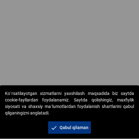
Ko`rsatilayotgan xizmatlarni yaxshilash maqsadida biz saytda
cookie-fayllardan foydalanamiz. Saytda qolishingiz, maxfiylik
siyosati va shaxsiy ma`lumotlardan foydalanish shartlarini qabul
qilganingizni anglatadi.
Copyright © 2017-2026. "Elektron onlayn-auksionlarni
tashkil etish" AJ. Barcha huquqlar himoyalangan
check
Qabul qilaman