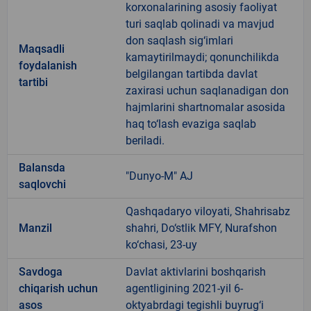
korxonalarining asosiy faoliyat
turi saqlab qolinadi va mavjud
don saqlash sig‘imlari
Maqsadli
kamaytirilmaydi; qonunchilikda
foydalanish
belgilangan tartibda davlat
tartibi
zaxirasi uchun saqlanadigan don
hajmlarini shartnomalar asosida
haq to‘lash evaziga saqlab
beriladi.
Balansda
"Dunyo-M" AJ
saqlovchi
Qashqadaryo viloyati, Shahrisabz
Manzil
shahri, Do‘stlik MFY, Nurafshon
ko‘chasi, 23-uy
Savdoga
Davlat aktivlarini boshqarish
chiqarish uchun
agentligining 2021-yil 6-
asos
oktyabrdagi tegishli buyrug‘i