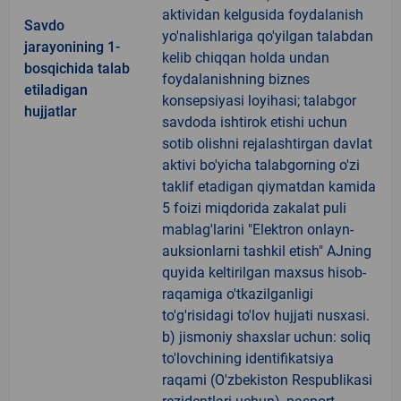
aktividan kelgusida foydalanish
Savdo
yo'nalishlariga qo'yilgan talabdan
jarayonining 1-
kelib chiqqan holda undan
bosqichida talab
foydalanishning biznes
etiladigan
konsepsiyasi loyihasi; talabgor
hujjatlar
savdoda ishtirok etishi uchun
sotib olishni rejalashtirgan davlat
aktivi bo'yicha talabgorning o'zi
taklif etadigan qiymatdan kamida
5 foizi miqdorida zakalat puli
mablag'larini "Elektron onlayn-
auksionlarni tashkil etish" AJning
quyida keltirilgan maxsus hisob-
raqamiga o'tkazilganligi
to'g'risidagi to'lov hujjati nusxasi.
b) jismoniy shaxslar uchun: soliq
to'lovchining identifikatsiya
raqami (O'zbekiston Respublikasi