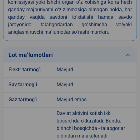
komissiyasi yoki Ishchi organ o‘z xohishiga ko‘ra hech
qanday majburiyatni o‘z zimmasiga olmagan holda, har
qanday vaqtda savdoni to‘xtatishi hamda savdo
jarayonida talabgorlardan qo‘shimcha va/yoki
aniqlashtiruvchi maʼlumotlar so‘rashi mumkin.
keyboard_arrow_down
Lot ma’lumotlari
Elektr tarmog`i
Mavjud
Suv tarmog`i
Mavjud
Gaz tarmog`i
Mavjud emas
Davlat aktivini sotish ikki
bosqichda o‘tkaziladi. Bunda:
birinchi bosqichda - talabgorlar
oldindan malakalanadi