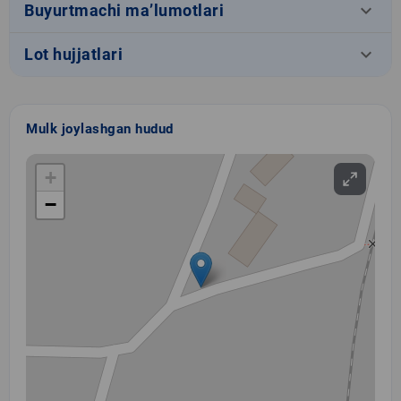
keyboard_arrow_down
Buyurtmachi ma’lumotlari
keyboard_arrow_down
Lot hujjatlari
Mulk joylashgan hudud
+
−