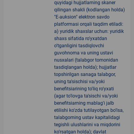
quyidagi hujjatlarning skaner
qilingan shakli (kodlangan holda)
"E-auksion" elektron savdo
platformasi orqali taqdim etiladi:
a) yuridik shaxslar uchun: yuridik
shaxs sifatida ro'yxatdan
o'tganligini tasdiqlovchi
guvohnoma va uning ustavi
nusxalari (talabgor tomonidan
tasdiqlangan holda); hujjatlar
topshirilgan sanaga talabgor,
uning ta'sischisi va/yoki
benefitsiarining to'liq ro'yxati
(agar to'lovga ta'sischi va/yoki
benefitsiarning mablag'i jalb
etilishi ko'zda tutilayotgan bo'lsa,
talabgorning ustav kapitalidagi
tegishli ulushlarini va miqdorini
ko'rsatgan holda); davlat