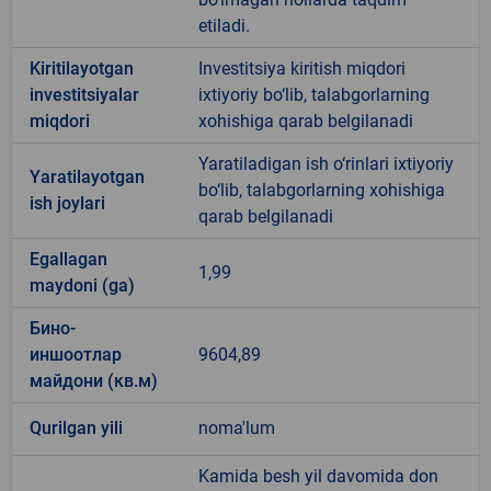
etiladi.
Kiritilayotgan
Investitsiya kiritish miqdori
investitsiyalar
ixtiyoriy bo‘lib, talabgorlarning
miqdori
xohishiga qarab belgilanadi
Yaratiladigan ish o‘rinlari ixtiyoriy
Yaratilayotgan
bo‘lib, talabgorlarning xohishiga
ish joylari
qarab belgilanadi
Egallagan
1,99
maydoni (ga)
Бино-
иншоотлар
9604,89
майдони (кв.м)
Qurilgan yili
noma'lum
Kamida besh yil davomida don