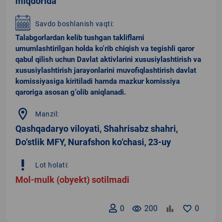
miqdorida
Savdo boshlanish vaqti:
Talabgorlardan kelib tushgan takliflarni
umumlashtirilgan holda ko‘rib chiqish va tegishli qaror
qabul qilish uchun Davlat aktivlarini xususiylashtirish va
xususiylashtirish jarayonlarini muvofiqlashtirish davlat
komissiyasiga kiritiladi hamda mazkur komissiya
qaroriga asosan g‘olib aniqlanadi.
location_on
Manzil:
Qashqadaryo viloyati, Shahrisabz shahri,
Do‘stlik MFY, Nurafshon ko‘chasi, 23-uy
priority_high
Lot holati:
Mol-mulk (obyekt) sotilmadi
0
remove_red_eye
200
favorite_border
0