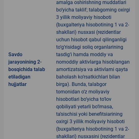
amalga oshirishning muddatlari
bo‘yicha taklif; talabgorning oxirgi
3 yillik moliyaviy hisoboti
(buxgalteriya hisobotining 1 va 2-
shakllari) nusxasi (rezidentlar
uchun hisobot qabul qilinganligi
to‘g‘risidagi soliq organlarining
Savdo
tasdig‘i hamda moddiy va
jarayonining 2-
nomoddiy aktivlarga hisoblangan
bosqichida talab
amortizatsiya va aktivlarni qayta
etiladigan
baholash ko‘rsatkichlari bilan
hujjatlar
birga). Bunda, talabgor
tomonidan o‘z moliyaviy
hisobotlari bo‘yicha to‘lov
qobiliyati yetarli bo‘lmasa,
ta'sischisi yoki benefitsiarining
oxirgi 3 yillik moliyaviy hisoboti
(buxgalteriya hisobotining 1 va 2-
shakllari) nusxasini (rezidentlar