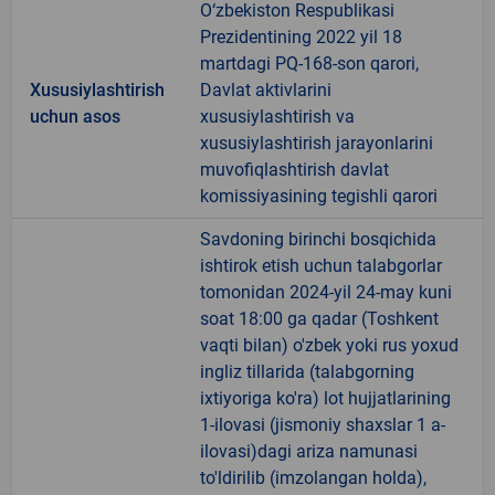
O‘zbekiston Respublikasi
Prezidentining 2022 yil 18
martdagi PQ-168-son qarori,
Xususiylashtirish
Davlat aktivlarini
uchun asos
xususiylashtirish va
xususiylashtirish jarayonlarini
muvofiqlashtirish davlat
komissiyasining tegishli qarori
Savdoning birinchi bosqichida
ishtirok etish uchun talabgorlar
tomonidan 2024-yil 24-may kuni
soat 18:00 ga qadar (Toshkent
vaqti bilan) o'zbek yoki rus yoxud
ingliz tillarida (talabgorning
ixtiyoriga ko'ra) lot hujjatlarining
1-ilovasi (jismoniy shaxslar 1 a-
ilovasi)dagi ariza namunasi
to'ldirilib (imzolangan holda),