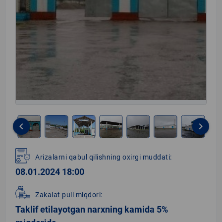
keyboard_arrow_left
keyboard_arrow_right
Item
1
Arizalarni qabul qilishning oxirgi muddati:
of
08.01.2024 18:00
11
Zakalat puli miqdori:
Taklif etilayotgan narxning kamida 5%