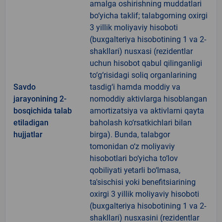
amalga oshirishning muddatlari
bo‘yicha taklif; talabgorning oxirgi
3 yillik moliyaviy hisoboti
(buxgalteriya hisobotining 1 va 2-
shakllari) nusxasi (rezidentlar
uchun hisobot qabul qilinganligi
to‘g‘risidagi soliq organlarining
Savdo
tasdig‘i hamda moddiy va
jarayonining 2-
nomoddiy aktivlarga hisoblangan
bosqichida talab
amortizatsiya va aktivlarni qayta
etiladigan
baholash ko‘rsatkichlari bilan
hujjatlar
birga). Bunda, talabgor
tomonidan o‘z moliyaviy
hisobotlari bo‘yicha to‘lov
qobiliyati yetarli bo‘lmasa,
ta'sischisi yoki benefitsiarining
oxirgi 3 yillik moliyaviy hisoboti
(buxgalteriya hisobotining 1 va 2-
shakllari) nusxasini (rezidentlar