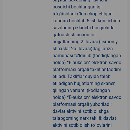
bosqichi boshlanganligi
to’g’risidagi e’lon chop etilgan
kundan boshlab 5 ish kuni ichida
savdoning ikkinchi bosqichida
qatnashish uchun lot
hujjatlarining 2-ilovasi (jismoniy
shaxslar 2a-ilovasi)dagi ariza
namunasi to‘ldirilib (tasdiqlangan
holda) “E-auksion” elektron savdo
platformasi orqali takliflar taqdim
etiladi. Takliflar quyida talab
etiladigan hujjatlarning skaner
qilingan varianti (kodlangan
holda) “E-auksion” elektron savdo
platformasi orqali yuboriladi:
davlat aktivini sotib olishga
talabgorning narx taklifi; davlat
aktivini sotib olish to‘lovlarini