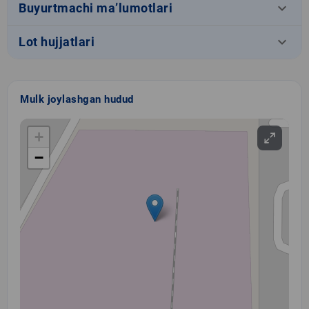
keyboard_arrow_down
Buyurtmachi ma’lumotlari
keyboard_arrow_down
Lot hujjatlari
Mulk joylashgan hudud
+
−