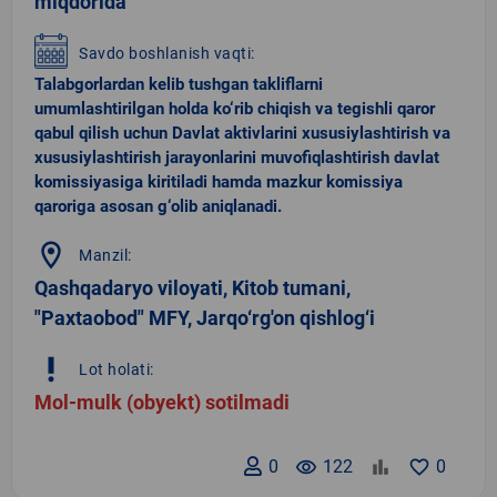
miqdorida
Savdo boshlanish vaqti:
Talabgorlardan kelib tushgan takliflarni
umumlashtirilgan holda ko‘rib chiqish va tegishli qaror
qabul qilish uchun Davlat aktivlarini xususiylashtirish va
xususiylashtirish jarayonlarini muvofiqlashtirish davlat
komissiyasiga kiritiladi hamda mazkur komissiya
qaroriga asosan g‘olib aniqlanadi.
location_on
Manzil:
Qashqadaryo viloyati, Kitob tumani,
"Paxtaobod" MFY, Jarqo‘rg'on qishlog‘i
priority_high
Lot holati:
Mol-mulk (obyekt) sotilmadi
0
remove_red_eye
122
favorite_border
0