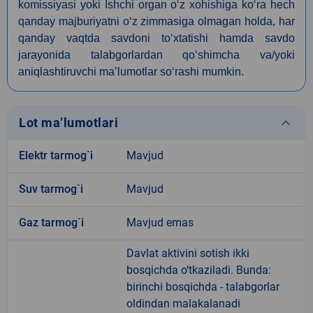
komissiyasi yoki Ishchi organ o‘z xohishiga ko‘ra hech
qanday majburiyatni o‘z zimmasiga olmagan holda, har
qanday vaqtda savdoni to‘xtatishi hamda savdo
jarayonida talabgorlardan qo‘shimcha va/yoki
aniqlashtiruvchi maʼlumotlar so‘rashi mumkin.
keyboard_arrow_down
Lot ma’lumotlari
Elektr tarmog`i
Mavjud
Suv tarmog`i
Mavjud
Gaz tarmog`i
Mavjud emas
Davlat aktivini sotish ikki
bosqichda o‘tkaziladi. Bunda:
birinchi bosqichda - talabgorlar
oldindan malakalanadi