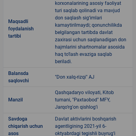
korxonalarining asosiy faoliyat
turi saqlab qolinadi va mavjud
don saqlash sig‘imlari
Maqsadli
kamaytirilmaydi; qonunchilikda
foydalanish
belgilangan tartibda davlat
tartibi
zaxirasi uchun saqlanadigan don
hajmlarini shartnomalar asosida
haq to‘lash evaziga saqlab
beriladi.
Balansda
"Don xalq-rizqi" AJ
saqlovchi
Qashqadaryo viloyati, Kitob
Manzil
tumani, "Paxtaobod" MFY,
Jarqo‘rg'on qishlog‘i
Savdoga
Davlat aktivlarini boshqarish
chiqarish uchun
agentligining 2021-yil 6-
asos
oktyabrdagi tegishli buyrug‘i