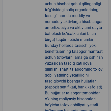
uchun hisobot qabul qilinganligi
to‘g‘risidagi soliq organlarining
tasdig‘i hamda moddiy va
nomoddiy aktivlarga hisoblangan
amortizatsiya va aktivlarni qayta
baholash ko‘rsatkichlari bilan
birga) taqdim etishi mumkin.
Bunday hollarda ta'sischi yoki
benefitsiarning talabgor manfaati
uchun to‘lovlarni amalga oshirish
yuzasidan tasdiq xati ilova
qilinishi shart; talabgorning to‘lov
qobiliyatining yetarliligini
tasdiqlovchi boshqa hujjatlar
(depozit sertifikati, bank kafolati).
Bu hujjatlar talabgor tomonidan
o‘zining moliyaviy hisobotlari
bo‘yicha to‘lov qobiliyati yetarli
bo‘lmagan hollarda taqdim