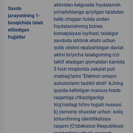
aktividan kelgusida foydalanish
Savdo
yo'nalishlariga qo'yilgan talabdan
jarayonining 1-
kelib chiqqan holda undan
bosqichida talab
foydalanishning biznes
etiladigan
konsepsiyasi loyihasi; talabgor
hujjatlar
savdoda ishtirok etishi uchun
sotib olishni rejalashtirgan davlat
aktivi bo'yicha talabgorning o'zi
taklif etadigan qiymatdan kamida
5 foizi miqdorida zakalat puli
mablag'larini "Elektron onlayn-
auksionlarni tashkil etish" AJning
quyida keltirilgan maxsus hisob-
raqamiga o'tkazilganligi
to'g'risidagi to'lov hujjati nusxasi.
b) jismoniy shaxslar uchun: soliq
to'lovchining identifikatsiya
raqami (O'zbekiston Respublikasi