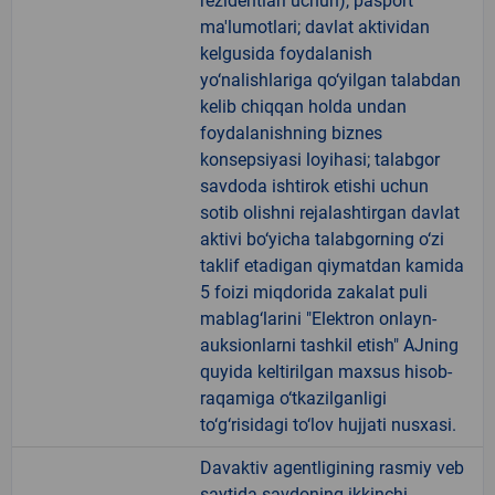
rezidentlari uchun), pasport
ma'lumotlari; davlat aktividan
kelgusida foydalanish
yo‘nalishlariga qo‘yilgan talabdan
kelib chiqqan holda undan
foydalanishning biznes
konsepsiyasi loyihasi; talabgor
savdoda ishtirok etishi uchun
sotib olishni rejalashtirgan davlat
aktivi bo‘yicha talabgorning o‘zi
taklif etadigan qiymatdan kamida
5 foizi miqdorida zakalat puli
mablag‘larini "Elektron onlayn-
auksionlarni tashkil etish" AJning
quyida keltirilgan maxsus hisob-
raqamiga o‘tkazilganligi
to‘g‘risidagi to‘lov hujjati nusxasi.
Davaktiv agentligining rasmiy veb
saytida savdoning ikkinchi