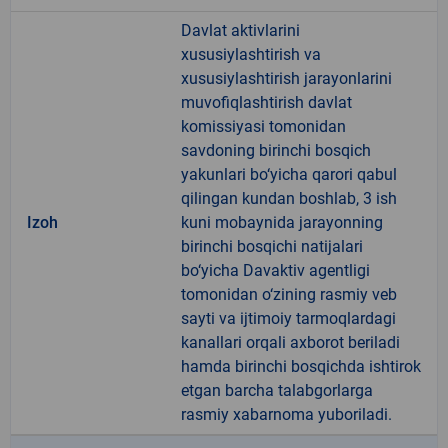
Davlat aktivlarini
xususiylashtirish va
xususiylashtirish jarayonlarini
muvofiqlashtirish davlat
komissiyasi tomonidan
savdoning birinchi bosqich
yakunlari bo‘yicha qarori qabul
qilingan kundan boshlab, 3 ish
Izoh
kuni mobaynida jarayonning
birinchi bosqichi natijalari
bo‘yicha Davaktiv agentligi
tomonidan o‘zining rasmiy veb
sayti va ijtimoiy tarmoqlardagi
kanallari orqali axborot beriladi
hamda birinchi bosqichda ishtirok
etgan barcha talabgorlarga
rasmiy xabarnoma yuboriladi.