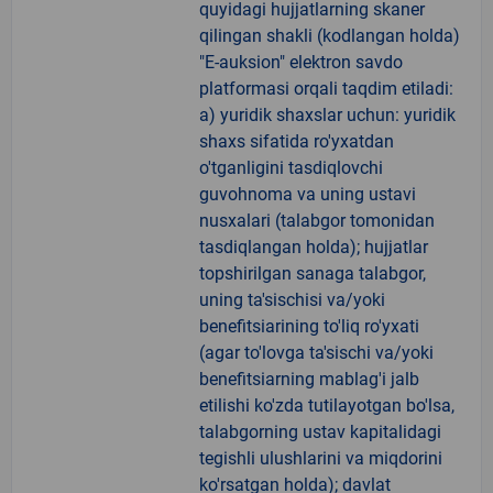
quyidagi hujjatlarning skaner
qilingan shakli (kodlangan holda)
"E-auksion" elektron savdo
platformasi orqali taqdim etiladi:
a) yuridik shaxslar uchun: yuridik
shaxs sifatida ro'yxatdan
o'tganligini tasdiqlovchi
guvohnoma va uning ustavi
nusxalari (talabgor tomonidan
tasdiqlangan holda); hujjatlar
topshirilgan sanaga talabgor,
uning ta'sischisi va/yoki
benefitsiarining to'liq ro'yxati
(agar to'lovga ta'sischi va/yoki
benefitsiarning mablag'i jalb
etilishi ko'zda tutilayotgan bo'lsa,
talabgorning ustav kapitalidagi
tegishli ulushlarini va miqdorini
ko'rsatgan holda); davlat