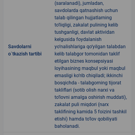
(saralanadi), jumladan,
savdolarda qatnashish uchun
talab qilingan hujjatlarning
to‘liqligi, zakalat pulining kelib
tushganligi, davlat aktividan
kelgusida foydalanish
Savdolarni
yo‘nalishlariga qo‘yilgan talabdan
o`tkazish tartibi
kelib talabgor tomonidan taklif
etilgan biznes konsepsiyasi
loyihasining maqbul yoki maqbul
emasligi ko‘rib chiqiladi; ikkinchi
bosqichda - talabgorning tijorat
takliflari (sotib olish narxi va
to‘lovni amalga oshirish muddati),
zakalat puli miqdori (narx
taklifining kamida 5 foizini tashkil
etishi) hamda to‘lov qobiliyati
baholanadi.