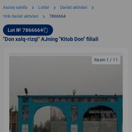
chevron_right
chevron_right
chevron_right
Asosiy sahifa
Lotlar
Davlat aktivlari
chevron_right
Yirik davlat aktivlari
7866664
Lot № 7866664
content_copy
"Don xalq-rizqi" AJning "Kitob Don" filiali
Rasm 1 / 11