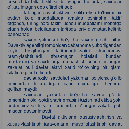
bosqichda bitta taklif kelib tushgan hollarda, savdolar
o‘tkazilmagan deb eʼtirof etiladi;
talabgor davlat aktivini sotib olish to‘lovini bir
oydan ko‘p muddatlarda amalga oshirishni taklif
etganda, uning narx taklifi ushbu muddatlarni inobatga
olgan holda, belgilangan tartibda joriy qiymatga keltirib
baholanadi;
savdo yakunlari bo‘yicha savdo g‘olibi bilan
Davaktiv agentligi tomonidan xabarnoma yuborilgandan
keyin belgilangan tartibdaoldi-sotdi shartnomasi
rasmiylashtiriladi (fors-major holatlari bundan
mustasno) va savdolarga qatnashish uchun to‘langan
zakalat puli davlat aktivi xarid to‘lovining bir qismi
sifatida qabul qilinadi;
davlat aktivi savdolari yakunlari bo‘yicha g‘olib
tomonidan to‘lanadigan xarid qiymatiga chegirma
qo‘llanilmaydi;
savdolar yakunlari bo‘yicha savdo g‘olibi
tomonidan oldi-sotdi shartnomasini tuzish rad etilsa yoki
undan voz kechilsa, u tomonidan to‘langan zakalat puli
miqdori qaytarilmaydi;
Davlat aktivlarini xususiylashtirish va
xususiylashtirish jarayonlarini muvofiqlashtirish davlat