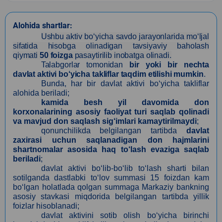
Alohida shartlar:
Ushbu aktiv bo‘yicha savdo jarayonlarida mo‘ljal
sifatida hisobga olinadigan tavsiyaviy baholash
qiymati
50 foizga
pasaytirilib inobatga olinadi.
Talabgorlar tomonidan
bir yoki bir nechta
davlat aktivi bo‘yicha takliflar taqdim etilishi mumkin
.
Bunda, har bir davlat aktivi bo‘yicha takliflar
alohida beriladi;
kamida besh yil davomida don
korxonalarining asosiy faoliyat turi saqlab qolinadi
va mavjud don saqlash sig‘imlari kamaytirilmaydi
;
qonunchilikda belgilangan tartibda
davlat
zaxirasi uchun saqlanadigan don hajmlarini
shartnomalar asosida haq to‘lash evaziga saqlab
beriladi
;
davlat aktivi bo‘lib-bo‘lib to‘lash sharti bilan
sotilganda dastlabki to‘lov summasi 15 foizdan kam
bo‘lgan holatlada qolgan summaga Markaziy bankning
asosiy stavkasi miqdorida belgilangan tartibda yillik
foizlar hisoblanadi;
davlat aktivini sotib olish bo‘yicha birinchi