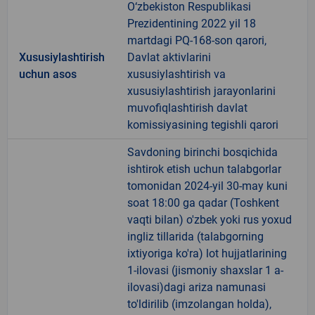
O‘zbekiston Respublikasi
Prezidentining 2022 yil 18
martdagi PQ-168-son qarori,
Xususiylashtirish
Davlat aktivlarini
uchun asos
xususiylashtirish va
xususiylashtirish jarayonlarini
muvofiqlashtirish davlat
komissiyasining tegishli qarori
Savdoning birinchi bosqichida
ishtirok etish uchun talabgorlar
tomonidan 2024-yil 30-may kuni
soat 18:00 ga qadar (Toshkent
vaqti bilan) o'zbek yoki rus yoxud
ingliz tillarida (talabgorning
ixtiyoriga ko'ra) lot hujjatlarining
1-ilovasi (jismoniy shaxslar 1 a-
ilovasi)dagi ariza namunasi
to'ldirilib (imzolangan holda),