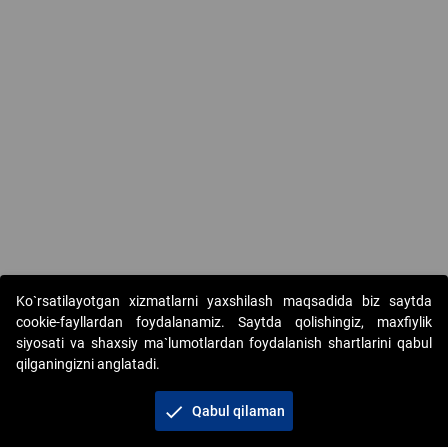
Ko`rsatilayotgan xizmatlarni yaxshilash maqsadida biz saytda
cookie-fayllardan foydalanamiz. Saytda qolishingiz, maxfiylik
siyosati va shaxsiy ma`lumotlardan foydalanish shartlarini qabul
qilganingizni anglatadi.
Copyright © 2017-2026. "Elektron onlayn-auksionlarni
tashkil etish" AJ. Barcha huquqlar himoyalangan
check
Qabul qilaman