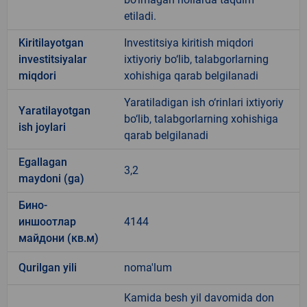
etiladi.
Kiritilayotgan
Investitsiya kiritish miqdori
investitsiyalar
ixtiyoriy bo‘lib, talabgorlarning
miqdori
xohishiga qarab belgilanadi
Yaratiladigan ish o‘rinlari ixtiyoriy
Yaratilayotgan
bo‘lib, talabgorlarning xohishiga
ish joylari
qarab belgilanadi
Egallagan
3,2
maydoni (ga)
Бино-
иншоотлар
4144
майдони (кв.м)
Qurilgan yili
noma'lum
Kamida besh yil davomida don