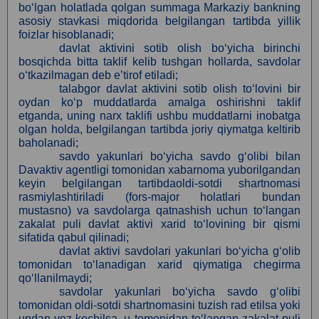
bo‘lgan holatlada qolgan summaga Markaziy bankning
asosiy stavkasi miqdorida belgilangan tartibda yillik
foizlar hisoblanadi;
davlat aktivini sotib olish bo‘yicha birinchi
bosqichda bitta taklif kelib tushgan hollarda, savdolar
o‘tkazilmagan deb eʼtirof etiladi;
talabgor davlat aktivini sotib olish to‘lovini bir
oydan ko‘p muddatlarda amalga oshirishni taklif
etganda, uning narx taklifi ushbu muddatlarni inobatga
olgan holda, belgilangan tartibda joriy qiymatga keltirib
baholanadi;
savdo yakunlari bo‘yicha savdo g‘olibi bilan
Davaktiv agentligi tomonidan xabarnoma yuborilgandan
keyin belgilangan tartibdaoldi-sotdi shartnomasi
rasmiylashtiriladi (fors-major holatlari bundan
mustasno) va savdolarga qatnashish uchun to‘langan
zakalat puli davlat aktivi xarid to‘lovining bir qismi
sifatida qabul qilinadi;
davlat aktivi savdolari yakunlari bo‘yicha g‘olib
tomonidan to‘lanadigan xarid qiymatiga chegirma
qo‘llanilmaydi;
savdolar yakunlari bo‘yicha savdo g‘olibi
tomonidan oldi-sotdi shartnomasini tuzish rad etilsa yoki
undan voz kechilsa, u tomonidan to‘langan zakalat puli