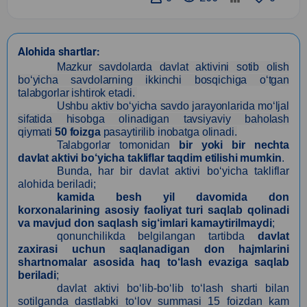
Alohida shartlar:
Mazkur savdolarda davlat aktivini sotib olish
bo‘yicha savdolarning ikkinchi bosqichiga o‘tgan
talabgorlar ishtirok etadi.
Ushbu aktiv bo‘yicha savdo jarayonlarida mo‘ljal
sifatida hisobga olinadigan tavsiyaviy baholash
qiymati
50 foizga
pasaytirilib inobatga olinadi.
Talabgorlar tomonidan
bir yoki bir nechta
davlat aktivi bo‘yicha takliflar taqdim etilishi mumkin
.
Bunda, har bir davlat aktivi bo‘yicha takliflar
alohida beriladi;
kamida besh yil davomida don
korxonalarining asosiy faoliyat turi saqlab qolinadi
va mavjud don saqlash sig‘imlari kamaytirilmaydi
;
qonunchilikda belgilangan tartibda
davlat
zaxirasi uchun saqlanadigan don hajmlarini
shartnomalar asosida haq to‘lash evaziga saqlab
beriladi
;
davlat aktivi bo‘lib-bo‘lib to‘lash sharti bilan
sotilganda dastlabki to‘lov summasi 15 foizdan kam