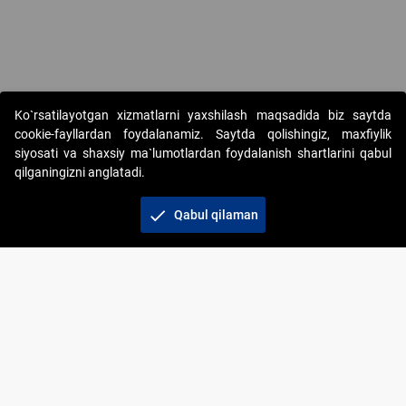
Ko`rsatilayotgan xizmatlarni yaxshilash maqsadida biz saytda
cookie-fayllardan foydalanamiz. Saytda qolishingiz, maxfiylik
siyosati va shaxsiy ma`lumotlardan foydalanish shartlarini qabul
qilganingizni anglatadi.
Copyright © 2017-2026. "Elektron onlayn-auksionlarni
tashkil etish" AJ. Barcha huquqlar himoyalangan
check
Qabul qilaman
To‘lov usullari