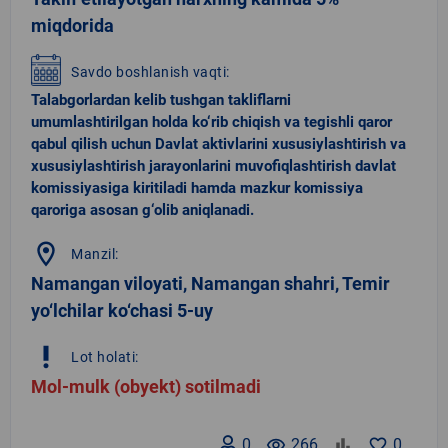
miqdorida
Savdo boshlanish vaqti:
Talabgorlardan kelib tushgan takliflarni
umumlashtirilgan holda ko‘rib chiqish va tegishli qaror
qabul qilish uchun Davlat aktivlarini xususiylashtirish va
xususiylashtirish jarayonlarini muvofiqlashtirish davlat
komissiyasiga kiritiladi hamda mazkur komissiya
qaroriga asosan g‘olib aniqlanadi.
location_on
Manzil:
Namangan viloyati, Namangan shahri, Temir
yo‘lchilar ko‘chasi 5-uy
priority_high
Lot holati:
Mol-mulk (obyekt) sotilmadi
0
remove_red_eye
266
favorite_border
0