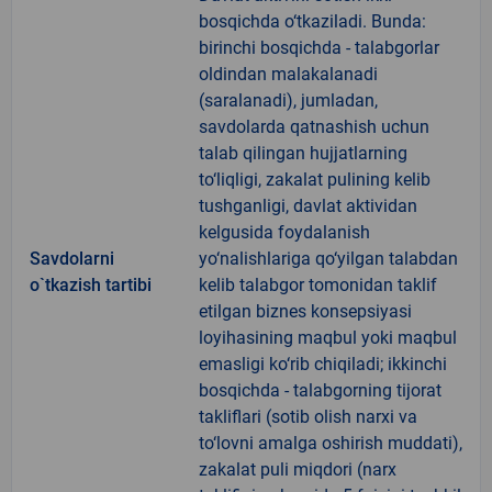
bosqichda o‘tkaziladi. Bunda:
birinchi bosqichda - talabgorlar
oldindan malakalanadi
(saralanadi), jumladan,
savdolarda qatnashish uchun
talab qilingan hujjatlarning
to‘liqligi, zakalat pulining kelib
tushganligi, davlat aktividan
kelgusida foydalanish
Savdolarni
yo‘nalishlariga qo‘yilgan talabdan
o`tkazish tartibi
kelib talabgor tomonidan taklif
etilgan biznes konsepsiyasi
loyihasining maqbul yoki maqbul
emasligi ko‘rib chiqiladi; ikkinchi
bosqichda - talabgorning tijorat
takliflari (sotib olish narxi va
to‘lovni amalga oshirish muddati),
zakalat puli miqdori (narx