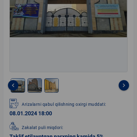
keyboard_arrow_left
keyboard_arrow_right
Item
1
Arizalarni qabul qilishning oxirgi muddati:
of
08.01.2024 18:00
3
Zakalat puli miqdori:
Taklif etilayotgan narxning kamida 5%