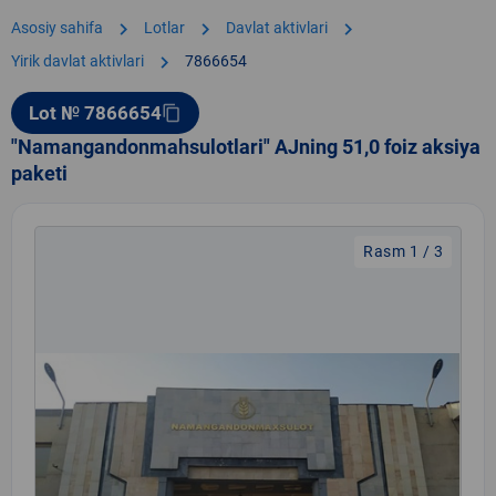
chevron_right
chevron_right
chevron_right
Asosiy sahifa
Lotlar
Davlat aktivlari
chevron_right
Yirik davlat aktivlari
7866654
Lot № 7866654
content_copy
"Namangandonmahsulotlari" AJning 51,0 foiz aksiya
paketi
Rasm 1 / 3