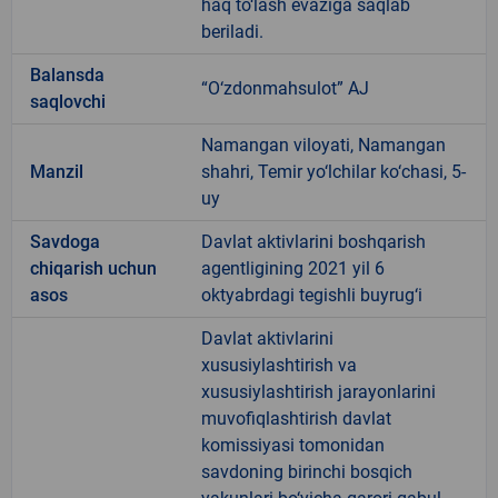
haq to‘lash evaziga saqlab
beriladi.
Balansda
“O‘zdonmahsulot” AJ
saqlovchi
Namangan viloyati, Namangan
Manzil
shahri, Temir yo‘lchilar ko‘chasi, 5-
uy
Savdoga
Davlat aktivlarini boshqarish
chiqarish uchun
agentligining 2021 yil 6
asos
oktyabrdagi tegishli buyrug‘i
Davlat aktivlarini
xususiylashtirish va
xususiylashtirish jarayonlarini
muvofiqlashtirish davlat
komissiyasi tomonidan
savdoning birinchi bosqich