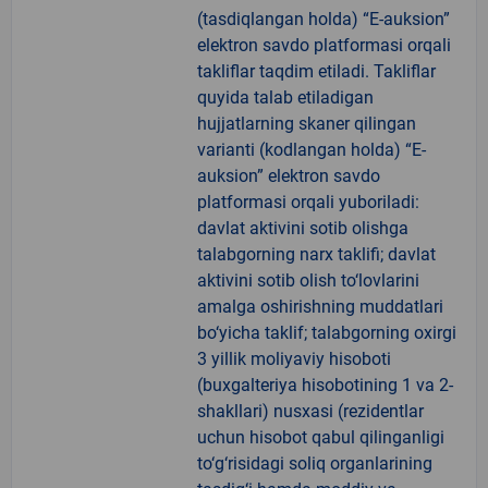
(tasdiqlangan holda) “E-auksion”
elektron savdo platformasi orqali
takliflar taqdim etiladi. Takliflar
quyida talab etiladigan
hujjatlarning skaner qilingan
varianti (kodlangan holda) “E-
auksion” elektron savdo
platformasi orqali yuboriladi:
davlat aktivini sotib olishga
talabgorning narx taklifi; davlat
aktivini sotib olish to‘lovlarini
amalga oshirishning muddatlari
bo‘yicha taklif; talabgorning oxirgi
3 yillik moliyaviy hisoboti
(buxgalteriya hisobotining 1 va 2-
shakllari) nusxasi (rezidentlar
uchun hisobot qabul qilinganligi
to‘g‘risidagi soliq organlarining