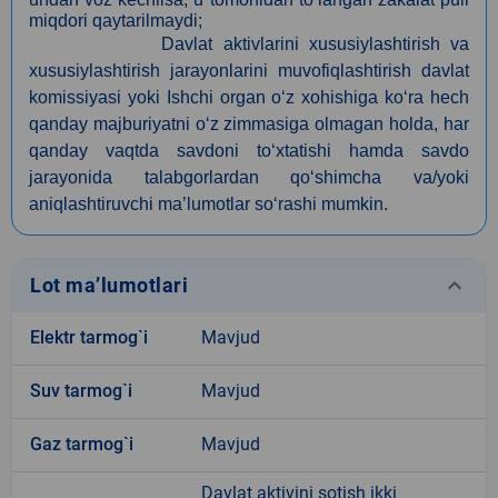
miqdori qaytarilmaydi;
Davlat aktivlarini xususiylashtirish va
xususiylashtirish jarayonlarini muvofiqlashtirish davlat
komissiyasi yoki Ishchi organ o‘z xohishiga ko‘ra hech
qanday majburiyatni o‘z zimmasiga olmagan holda, har
qanday vaqtda savdoni to‘xtatishi hamda savdo
jarayonida talabgorlardan qo‘shimcha va/yoki
aniqlashtiruvchi maʼlumotlar so‘rashi mumkin.
keyboard_arrow_down
Lot ma’lumotlari
Elektr tarmog`i
Mavjud
Suv tarmog`i
Mavjud
Gaz tarmog`i
Mavjud
Davlat aktivini sotish ikki