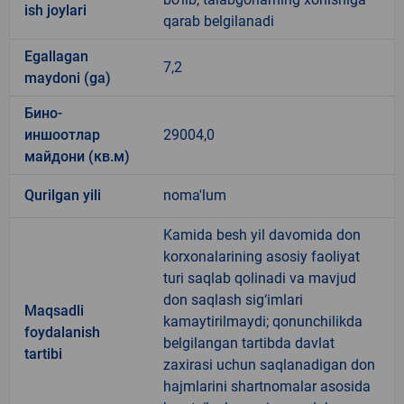
ish joylari
qarab belgilanadi
Egallagan
7,2
maydoni (ga)
Бино-
иншоотлар
29004,0
майдони (кв.м)
Qurilgan yili
noma'lum
Kamida besh yil davomida don
korxonalarining asosiy faoliyat
turi saqlab qolinadi va mavjud
don saqlash sig‘imlari
Maqsadli
kamaytirilmaydi; qonunchilikda
foydalanish
belgilangan tartibda davlat
tartibi
zaxirasi uchun saqlanadigan don
hajmlarini shartnomalar asosida