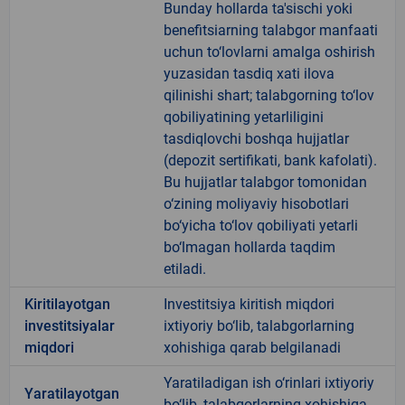
Bunday hollarda ta'sischi yoki
benefitsiarning talabgor manfaati
uchun to‘lovlarni amalga oshirish
yuzasidan tasdiq xati ilova
qilinishi shart; talabgorning to‘lov
qobiliyatining yetarliligini
tasdiqlovchi boshqa hujjatlar
(depozit sertifikati, bank kafolati).
Bu hujjatlar talabgor tomonidan
o‘zining moliyaviy hisobotlari
bo‘yicha to‘lov qobiliyati yetarli
bo‘lmagan hollarda taqdim
etiladi.
Kiritilayotgan
Investitsiya kiritish miqdori
investitsiyalar
ixtiyoriy bo‘lib, talabgorlarning
miqdori
xohishiga qarab belgilanadi
Yaratiladigan ish o‘rinlari ixtiyoriy
Yaratilayotgan
bo‘lib, talabgorlarning xohishiga