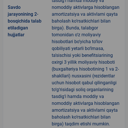
tasdig‘i hamda moddiy va
Savdo
nomoddiy aktivlarga hisoblangan
jarayonining 2-
amortizatsiya va aktivlarni qayta
bosqichida talab
baholash ko‘rsatkichlari bilan
etiladigan
birga). Bunda, talabgor
hujjatlar
tomonidan o‘z moliyaviy
hisobotlari bo‘yicha to‘lov
qobiliyati yetarli bo‘lmasa,
ta'sischisi yoki benefitsiarining
oxirgi 3 yillik moliyaviy hisoboti
(buxgalteriya hisobotining 1 va 2-
shakllari) nusxasini (rezidentlar
uchun hisobot qabul qilinganligi
to‘g‘risidagi soliq organlarining
tasdig‘i hamda moddiy va
nomoddiy aktivlarga hisoblangan
amortizatsiya va aktivlarni qayta
baholash ko‘rsatkichlari bilan
birga) taqdim etishi mumkin.