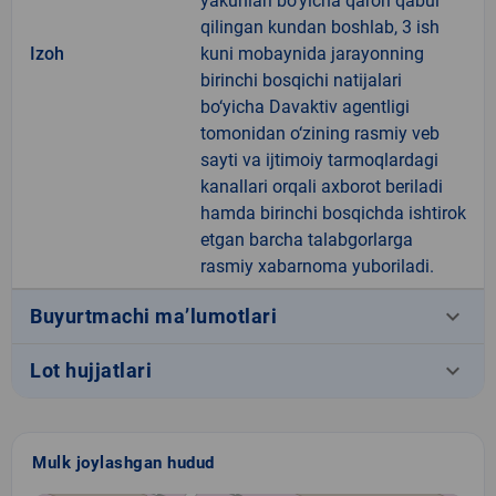
yakunlari bo‘yicha qarori qabul
qilingan kundan boshlab, 3 ish
Izoh
kuni mobaynida jarayonning
birinchi bosqichi natijalari
bo‘yicha Davaktiv agentligi
tomonidan o‘zining rasmiy veb
sayti va ijtimoiy tarmoqlardagi
kanallari orqali axborot beriladi
hamda birinchi bosqichda ishtirok
etgan barcha talabgorlarga
rasmiy xabarnoma yuboriladi.
keyboard_arrow_down
Buyurtmachi ma’lumotlari
keyboard_arrow_down
Lot hujjatlari
Mulk joylashgan hudud