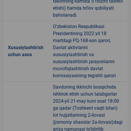
taklifining kamida 5 foizini tashkil
etishi) hamda to‘lov qobiliyati
baholanadi.
O‘zbekiston Respublikasi
Prezidentining 2022 yil 18
martdagi PQ-168-son qarori,
Xususiylashtirish
Davlat aktivlarini
uchun asos
xususiylashtirish va
xususiylashtirish jarayonlarini
muvofiqlashtirish davlat
komissiyasining tegishli qarori
Savdoning ikkinchi bosqichida
ishtirok etish uchun talabgorlar
2024-yil 21-may kuni soat 18:00
ga qadar (Toshkent vaqti bilan)
lot hujjatlarining 2-ilovasi
(jismoniy shaxslar 2a-ilovasi)dagi
ariza namunasi to‘ldirilib