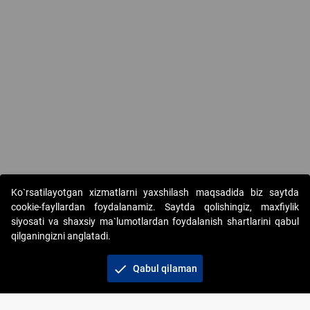
Ko`rsatilayotgan xizmatlarni yaxshilash maqsadida biz saytda
cookie-fayllardan foydalanamiz. Saytda qolishingiz, maxfiylik
siyosati va shaxsiy ma`lumotlardan foydalanish shartlarini qabul
qilganingizni anglatadi.
Copyright © 2017-2026. "Elektron onlayn-auksionlarni
tashkil etish" AJ. Barcha huquqlar himoyalangan
check
Qabul qilaman