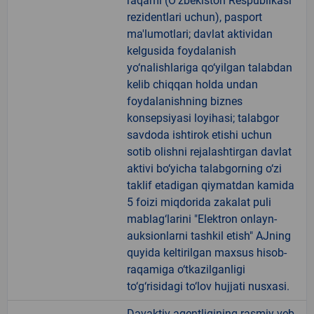
raqami (O'zbekiston Respublikasi
rezidentlari uchun), pasport
ma'lumotlari; davlat aktividan
kelgusida foydalanish
yo‘nalishlariga qo‘yilgan talabdan
kelib chiqqan holda undan
foydalanishning biznes
konsepsiyasi loyihasi; talabgor
savdoda ishtirok etishi uchun
sotib olishni rejalashtirgan davlat
aktivi bo‘yicha talabgorning o‘zi
taklif etadigan qiymatdan kamida
5 foizi miqdorida zakalat puli
mablag‘larini "Elektron onlayn-
auksionlarni tashkil etish" AJning
quyida keltirilgan maxsus hisob-
raqamiga o‘tkazilganligi
to‘g‘risidagi to‘lov hujjati nusxasi.
Davaktiv agentligining rasmiy veb