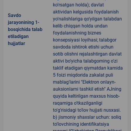
ko'rsatgan holda); davlat
aktividan kelgusida foydalanish
Savdo
yo'nalishlariga qo'yilgan talabdan
jarayonining 1-
kelib chiqqan holda undan
bosqichida talab
foydalanishning biznes
etiladigan
konsepsiyasi loyihasi; talabgor
hujjatlar
savdoda ishtirok etishi uchun
sotib olishni rejalashtirgan davlat
aktivi bo'yicha talabgorning o'zi
taklif etadigan qiymatdan kamida
5 foizi miqdorida zakalat puli
mablag'larini "Elektron onlayn-
auksionlarni tashkil etish" AJning
quyida keltirilgan maxsus hisob-
raqamiga o'tkazilganligi
to'g'risidagi to'lov hujjati nusxasi.
b) jismoniy shaxslar uchun: soliq
to'lovchining identifikatsiya