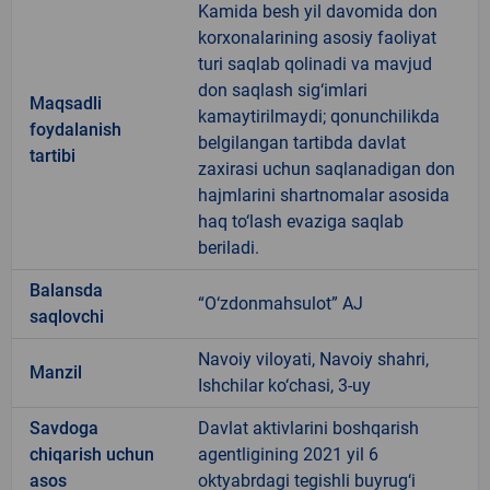
Kamida besh yil davomida don
korxonalarining asosiy faoliyat
turi saqlab qolinadi va mavjud
don saqlash sig‘imlari
Maqsadli
kamaytirilmaydi; qonunchilikda
foydalanish
belgilangan tartibda davlat
tartibi
zaxirasi uchun saqlanadigan don
hajmlarini shartnomalar asosida
haq to‘lash evaziga saqlab
beriladi.
Balansda
“O‘zdonmahsulot” AJ
saqlovchi
Navoiy viloyati, Navoiy shahri,
Manzil
Ishchilar ko‘chasi, 3-uy
Savdoga
Davlat aktivlarini boshqarish
chiqarish uchun
agentligining 2021 yil 6
asos
oktyabrdagi tegishli buyrug‘i