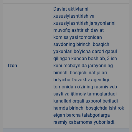
Davlat aktivlarini
xususiylashtirish va
xususiylashtirish jarayonlarini
muvofiqlashtirish davlat
komissiyasi tomonidan
savdoning birinchi bosqich
yakunlari bo‘yicha qarori qabul
qilingan kundan boshlab, 3 ish
Izoh
kuni mobaynida jarayonning
birinchi bosqichi natijalari
bo‘yicha Davaktiv agentligi
tomonidan o‘zining rasmiy veb
sayti va ijtimoiy tarmoqlardagi
kanallari orqali axborot beriladi
hamda birinchi bosqichda ishtirok
etgan barcha talabgorlarga
rasmiy xabarnoma yuboriladi.