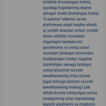
to'ldirilib (imzolangan holda),
quyidagi hujjatlarning skaner
qilingan shakli (kodlangan holda)
"E-auksion" elektron savdo
platformasi orqali taqdim etiladi:
a) yuridik shaxslar uchun: yuridik
shaxs sifatida ro'yxatdan
o'tganligini tasdiqlovchi
guvohnoma va uning ustavi
nusxalari (talabgor tomonidan
tasdiqlangan holda); hujjatlar
topshirilgan sanaga talabgor,
uning ta'sischisi va/yoki
benefitsiarining to'liq ro'yxati
(agar to'lovga ta'sischi va/yoki
benefitsiarning mablag'i jalb
etilishi ko'zda tutilayotgan bo'lsa,
talabgorning ustav kapitalidagi
tegishli ulushlarini va miqdorini