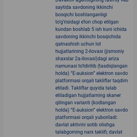
saytida savdoning ikkinchi
bosqichi boshlanganligi
to’g’risidagi e’lon chop etilgan
kundan boshlab 5 ish kuni ichida
savdoning ikkinchi bosqichida
qatnashish uchun lot
hujjatlarining 2-ilovasi (jismoniy
shaxslar 2a-ilovasi)dagi ariza
namunasi to‘ldirilib (tasdiqlangan
holda) “E-auksion” elektron savdo
platformasi orqali takliflar taqdim
etiladi. Takliflar quyida talab
etiladigan hujjatlarning skaner
qilingan varianti (kodlangan
holda) “E-auksion” elektron savdo
platformasi orqali yuboriladi:
davlat aktivini sotib olishga
talabgorning narx taklifi; davlat