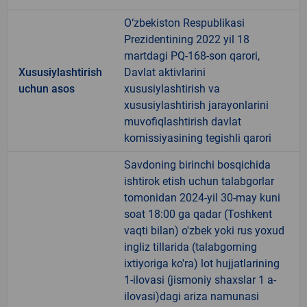
O‘zbekiston Respublikasi
Prezidentining 2022 yil 18
martdagi PQ-168-son qarori,
Xususiylashtirish
Davlat aktivlarini
uchun asos
xususiylashtirish va
xususiylashtirish jarayonlarini
muvofiqlashtirish davlat
komissiyasining tegishli qarori
Savdoning birinchi bosqichida
ishtirok etish uchun talabgorlar
tomonidan 2024-yil 30-may kuni
soat 18:00 ga qadar (Toshkent
vaqti bilan) o'zbek yoki rus yoxud
ingliz tillarida (talabgorning
ixtiyoriga ko'ra) lot hujjatlarining
1-ilovasi (jismoniy shaxslar 1 a-
ilovasi)dagi ariza namunasi