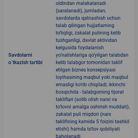
oldindan malakalanadi
(saralanadi), jumladan,
savdolarda qatnashish uchun
talab qilingan hujjatlarning
to‘liqligi, zakalat pulining kelib
tushganligi, davlat aktividan
kelgusida foydalanish
Savdolarni
yo‘nalishlariga qo‘yilgan talabdan
o`tkazish tartibi
kelib talabgor tomonidan taklif
etilgan biznes konsepsiyasi
loyihasining maqbul yoki maqbul
emasligi ko‘rib chiqiladi; ikkinchi
bosqichda - talabgorning tijorat
takliflari (sotib olish narxi va
to‘lovni amalga oshirish muddati),
zakalat puli miqdori (narx
taklifining kamida 5 foizini tashkil
etishi) hamda to‘lov qobiliyati
baholanadi.