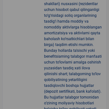
shakllari) nusxasini (rezidentlar
uchun hisobot qabul qilinganligi
to‘g‘risidagi soliq organlarining
tasdig‘i hamda moddiy va
nomoddiy aktivlarga hisoblangan
amortizatsiya va aktivlarni qayta
baholash ko‘rsatkichlari bilan
birga) taqdim etishi mumkin.
Bunday hollarda ta'sischi yoki
benefitsiarning talabgor manfaati
uchun to‘lovlarni amalga oshirish
yuzasidan tasdiq xati ilova
qilinishi shart; talabgorning to‘lov
qobiliyatining yetarliligini
tasdiqlovchi boshqa hujjatlar
(depozit sertifikati, bank kafolati).
Bu hujjatlar talabgor tomonidan
o‘zining moliyaviy hisobotlari
bo‘yicha to‘lov qobiliyati yetarli