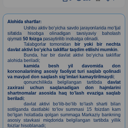
Alohida shartlar:
Ushbu aktiv bo‘yicha savdo jarayonlarida mo‘ljal
sifatida hisobga olinadigan tavsiyaviy baholash
qiymati
50 foizga
pasaytirilib inobatga olinadi.
Talabgorlar tomonidan
bir yoki bir nechta
davlat aktivi bo‘yicha takliflar taqdim etilishi mumkin
.
Bunda, har bir davlat aktivi bo‘yicha takliflar
alohida beriladi;
kamida besh yil davomida don
korxonalarining asosiy faoliyat turi saqlab qolinadi
va mavjud don saqlash sig‘imlari kamaytirilmaydi
;
qonunchilikda belgilangan tartibda
davlat
zaxirasi uchun saqlanadigan don hajmlarini
shartnomalar asosida haq to‘lash evaziga saqlab
beriladi
;
davlat aktivi bo‘lib-bo‘lib to‘lash sharti bilan
sotilganda dastlabki to‘lov summasi 15 foizdan kam
bo‘lgan holatlada qolgan summaga Markaziy bankning
asosiy stavkasi miqdorida belgilangan tartibda yillik
foizlar hisoblanadi;