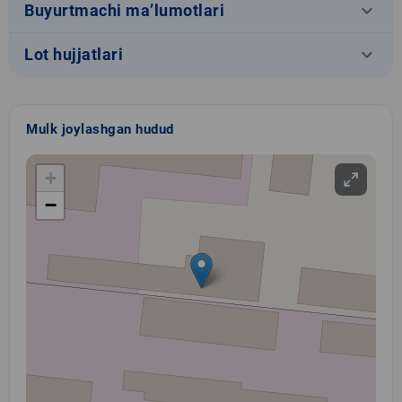
keyboard_arrow_down
Buyurtmachi ma’lumotlari
keyboard_arrow_down
Lot hujjatlari
Mulk joylashgan hudud
+
−