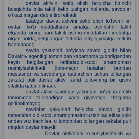
davlat aktivini sotib olish bo‘yicha birinchi
bosqichda bitta taklif kelib tushgan hollarda, savdolar
o‘tkazilmagan deb eʼtirof etiladi;
talabgor davlat aktivini sotib olish to‘lovini bir
oydan ko‘p muddatlarda amalga oshirishni taklif
etganda, uning narx taklifi ushbu muddatlarni inobatga
olgan holda, belgilangan tartibda joriy qiymatga keltirib
baholanadi;
savdo yakunlari bo‘yicha savdo g‘olibi bilan
Davaktiv agentligi tomonidan xabarnoma yuborilgandan
keyin belgilangan tartibdaoldi-sotdi shartnomasi
rasmiylashtiriladi (fors-major holatlari bundan
mustasno) va savdolarga qatnashish uchun to‘langan
zakalat puli davlat aktivi xarid to‘lovining bir qismi
sifatida qabul qilinadi;
davlat aktivi savdolari yakunlari bo‘yicha g‘olib
tomonidan to‘lanadigan xarid qiymatiga chegirma
qo‘llanilmaydi;
savdolar yakunlari bo‘yicha savdo g‘olibi
tomonidan oldi-sotdi shartnomasini tuzish rad etilsa yoki
undan voz kechilsa, u tomonidan to‘langan zakalat puli
miqdori qaytarilmaydi;
Davlat aktivlarini xususiylashtirish va