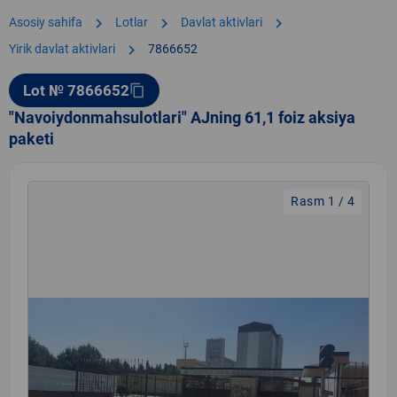
chevron_right
chevron_right
chevron_right
Asosiy sahifa
Lotlar
Davlat aktivlari
chevron_right
Yirik davlat aktivlari
7866652
Lot № 7866652
content_copy
"Navoiydonmahsulotlari" AJning 61,1 foiz aksiya
paketi
Rasm 1 / 4