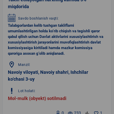
miqdorida
Savdo boshlanish vaqti:
Talabgorlardan kelib tushgan takliflarni
umumlashtirilgan holda ko‘rib chiqish va tegishli qaror
qabul qilish uchun Davlat aktivlarini xususiylashtirish va
xususiylashtirish jarayonlarini muvofiqlashtirish davlat
komissiyasiga kiritiladi hamda mazkur komissiya
qaroriga asosan g‘olib aniqlanadi.
location_on
Manzil:
Navoiy viloyati, Navoiy shahri, Ishchilar
ko‘chasi 3-uy
priority_high
Lot holati:
Mol-mulk (obyekt) sotilmadi
0
remove_red_eye
233
favorite_border
1