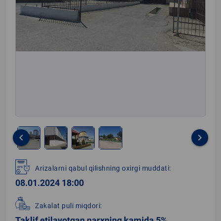
keyboard_arrow_left
keyboard_arrow_right
Item
1
Arizalarni qabul qilishning oxirgi muddati:
of
08.01.2024 18:00
4
Zakalat puli miqdori:
Taklif etilayotgan narxning kamida 5%