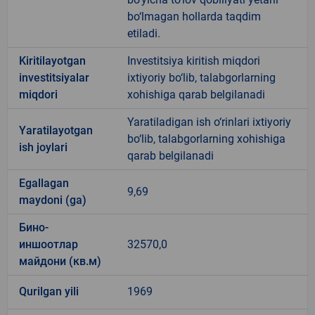
bo‘lmagan hollarda taqdim
etiladi.
Kiritilayotgan
Investitsiya kiritish miqdori
investitsiyalar
ixtiyoriy bo‘lib, talabgorlarning
miqdori
xohishiga qarab belgilanadi
Yaratiladigan ish o‘rinlari ixtiyoriy
Yaratilayotgan
bo‘lib, talabgorlarning xohishiga
ish joylari
qarab belgilanadi
Egallagan
9,69
maydoni (ga)
Бино-
иншоотлар
32570,0
майдони (кв.м)
Qurilgan yili
1969