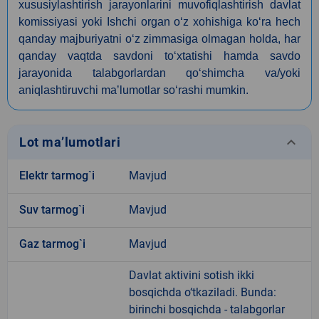
xususiylashtirish jarayonlarini muvofiqlashtirish davlat
komissiyasi yoki Ishchi organ o‘z xohishiga ko‘ra hech
qanday majburiyatni o‘z zimmasiga olmagan holda, har
qanday vaqtda savdoni to‘xtatishi hamda savdo
jarayonida talabgorlardan qo‘shimcha va/yoki
aniqlashtiruvchi maʼlumotlar so‘rashi mumkin.
keyboard_arrow_down
Lot ma’lumotlari
Elektr tarmog`i
Mavjud
Suv tarmog`i
Mavjud
Gaz tarmog`i
Mavjud
Davlat aktivini sotish ikki
bosqichda o‘tkaziladi. Bunda:
birinchi bosqichda - talabgorlar