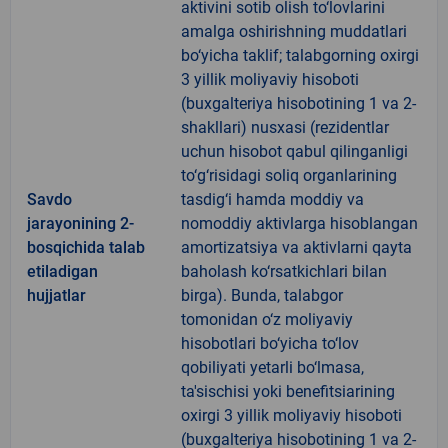
aktivini sotib olish to‘lovlarini
amalga oshirishning muddatlari
bo‘yicha taklif; talabgorning oxirgi
3 yillik moliyaviy hisoboti
(buxgalteriya hisobotining 1 va 2-
shakllari) nusxasi (rezidentlar
uchun hisobot qabul qilinganligi
to‘g‘risidagi soliq organlarining
Savdo
tasdig‘i hamda moddiy va
jarayonining 2-
nomoddiy aktivlarga hisoblangan
bosqichida talab
amortizatsiya va aktivlarni qayta
etiladigan
baholash ko‘rsatkichlari bilan
hujjatlar
birga). Bunda, talabgor
tomonidan o‘z moliyaviy
hisobotlari bo‘yicha to‘lov
qobiliyati yetarli bo‘lmasa,
ta'sischisi yoki benefitsiarining
oxirgi 3 yillik moliyaviy hisoboti
(buxgalteriya hisobotining 1 va 2-