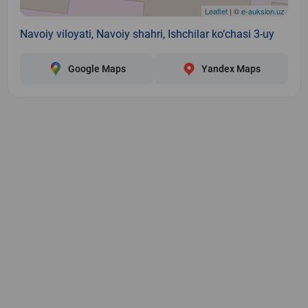
Leaflet
| ©
e-auksion.uz
Navoiy viloyati, Navoiy shahri, Ishchilar ko‘chasi 3-uy
Google Maps
Yandex Maps