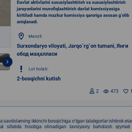
Davlat aktivlarini xususiylashtirish va xususiylashtirish
jarayonlarini muvofiqlashtirish davlat komissiyasiga
kiritiladi hamda mazkur komissiya qaroriga asosan g‘olib
aniqlanadi.
location_on
Manzil:
Surxondaryo viloyati, Jarqo`rg`on tumani, Янги
обод маҳалласи
keyboard_arrow_right
priority_high
Lot holati:
2-bosqichni kutish
2
remove_red_eye
473
favorite_border
a savdolarning ikkinchi bosqichiga o‘tgan talabgorlar ishtirok etad
al sifatida hisobga olinadigan tavsiyaviy baholash qiymat