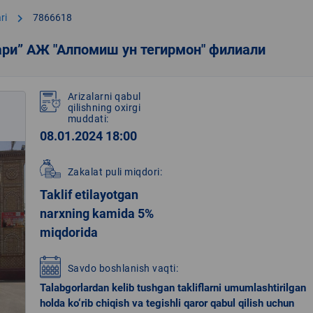
chevron_right
ri
7866618
ри” АЖ "Алпомиш ун тегирмон" филиали
Arizalarni qabul
qilishning oxirgi
muddati:
08.01.2024 18:00
Zakalat puli miqdori:
Taklif etilayotgan
narxning kamida 5%
miqdorida
Savdo boshlanish vaqti:
Talabgorlardan kelib tushgan takliflarni umumlashtirilgan
holda ko‘rib chiqish va tegishli qaror qabul qilish uchun