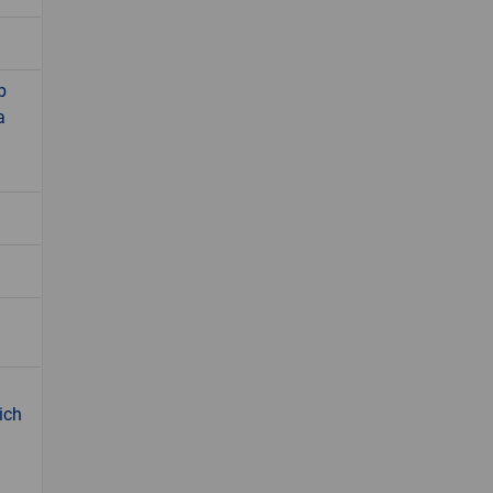
b
a
ich