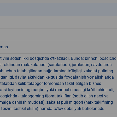
k
emas
tivini sotish ikki bosqichda o‘tkaziladi. Bunda: birinchi bosqichd
ar oldindan malakalanadi (saralanadi), jumladan, savdolarda
h uchun talab qilingan hujjatlarning to‘liqligi, zakalat pulining
hganligi, davlat aktividan kelgusida foydalanish yo‘nalishlariga
 talabdan kelib talabgor tomonidan taklif etilgan biznes
asi loyihasining maqbul yoki maqbul emasligi ko‘rib chiqiladi;
osqichda - talabgorning tijorat takliflari (sotib olish narxi va
amalga oshirish muddati), zakalat puli miqdori (narx taklifining
foizini tashkil etishi) hamda to‘lov qobiliyati baholanadi.