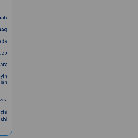
ash
haq
lada
 deb
narx
yin
hish
voz
hchi
ishi