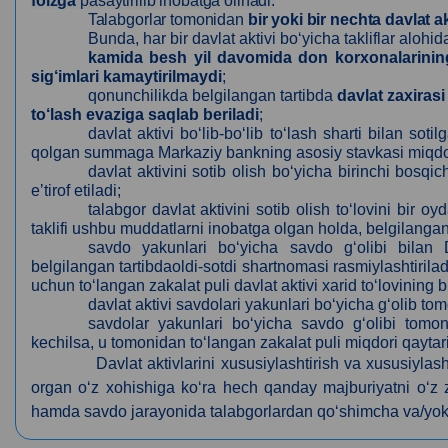
foizga
pasaytirilib inobatga olinadi.
Talabgorlar tomonidan
bir yoki bir nechta davlat a
Bunda, har bir davlat aktivi bo‘yicha takliflar alohida
kamida besh yil davomida don korxonalarining
sig‘imlari kamaytirilmaydi
;
qonunchilikda belgilangan tartibda
davlat zaxiras
to‘lash evaziga saqlab beriladi
;
davlat aktivi bo‘lib-bo‘lib to‘lash sharti bilan s
qolgan summaga Markaziy bankning asosiy stavkasi miqdorida
davlat aktivini sotib olish bo‘yicha birinchi bosqi
eʼtirof etiladi;
talabgor davlat aktivini sotib olish to‘lovini bir 
taklifi ushbu muddatlarni inobatga olgan holda, belgilangan 
savdo yakunlari bo‘yicha savdo g‘olibi bilan
belgilangan tartibdaoldi-sotdi shartnomasi rasmiylashtiril
uchun to‘langan zakalat puli davlat aktivi xarid to‘lovining bi
davlat aktivi savdolari yakunlari bo‘yicha g‘olib t
savdolar yakunlari bo‘yicha savdo g‘olibi tomon
kechilsa, u tomonidan to‘langan zakalat puli miqdori qaytar
Davlat aktivlarini xususiylashtirish va xususiylash
organ o‘z xohishiga ko‘ra hech qanday majburiyatni o‘z
hamda savdo jarayonida talabgorlardan qo‘shimcha va/yoki