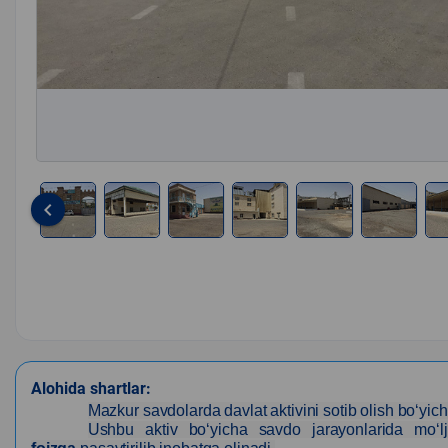
keyboard_arrow_left
Item
1
of
15
Alohida shartlar:
Mazkur savdolarda davlat aktivini sotib olish bo‘yich
Ushbu aktiv bo‘yicha savdo jarayonlarida mo‘lj