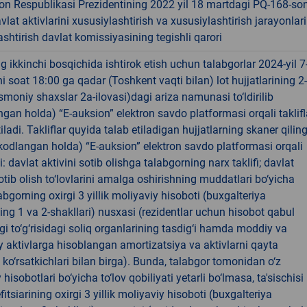
on Respublikasi Prezidentining 2022 yil 18 martdagi PQ-168-so
avlat aktivlarini xususiylashtirish va xususiylashtirish jarayonlari
shtirish davlat komissiyasining tegishli qarori
 ikkinchi bosqichida ishtirok etish uchun talabgorlar 2024-yil 7
ni soat 18:00 ga qadar (Toshkent vaqti bilan) lot hujjatlarining 2-
jismoniy shaxslar 2a-ilovasi)dagi ariza namunasi to‘ldirilib
ngan holda) “E-auksion” elektron savdo platformasi orqali taklifl
iladi. Takliflar quyida talab etiladigan hujjatlarning skaner qilin
(kodlangan holda) “E-auksion” elektron savdo platformasi orqali
: davlat aktivini sotib olishga talabgorning narx taklifi; davlat
sotib olish to‘lovlarini amalga oshirishning muddatlari bo‘yicha
labgorning oxirgi 3 yillik moliyaviy hisoboti (buxgalteriya
ing 1 va 2-shakllari) nusxasi (rezidentlar uchun hisobot qabul
igi to‘g‘risidagi soliq organlarining tasdig‘i hamda moddiy va
aktivlarga hisoblangan amortizatsiya va aktivlarni qayta
ko‘rsatkichlari bilan birga). Bunda, talabgor tomonidan o‘z
hisobotlari bo‘yicha to‘lov qobiliyati yetarli bo‘lmasa, ta'sischisi
fitsiarining oxirgi 3 yillik moliyaviy hisoboti (buxgalteriya