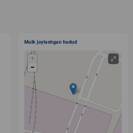
Mulk joylashgan hudud
+
−