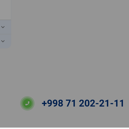
eyboard_arrow_down
eyboard_arrow_down
+998 71 202-21-11