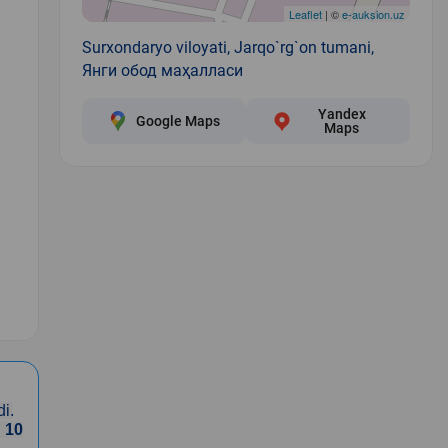
Leaflet
| ©
e-auksion.uz
Surxondaryo viloyati, Jarqo`rg`on tumani,
Янги обод маҳалласи
Yandex
Google Maps
Maps
1
i.
i
10