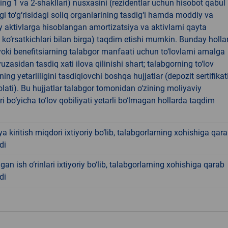
ing 1 va 2-shakllari) nusxasini (rezidentlar uchun hisobot qabul
igi to‘g‘risidagi soliq organlarining tasdig‘i hamda moddiy va
aktivlarga hisoblangan amortizatsiya va aktivlarni qayta
ko‘rsatkichlari bilan birga) taqdim etishi mumkin. Bunday holla
 yoki benefitsiarning talabgor manfaati uchun to‘lovlarni amalga
yuzasidan tasdiq xati ilova qilinishi shart; talabgorning to‘lov
ning yetarliligini tasdiqlovchi boshqa hujjatlar (depozit sertifikati
lati). Bu hujjatlar talabgor tomonidan o‘zining moliyaviy
ri bo‘yicha to‘lov qobiliyati yetarli bo‘lmagan hollarda taqdim
iya kiritish miqdori ixtiyoriy bo‘lib, talabgorlarning xohishiga qar
di
gan ish o‘rinlari ixtiyoriy bo‘lib, talabgorlarning xohishiga qarab
di