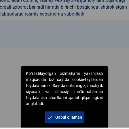
 tomonidan o‘zining rasmiy veb sayti va ijtimoiy tarmoqlardagi
 orqali axborot beriladi hamda birinchi bosqichda ishtirok etgan
alabgorlarga rasmiy xabarnoma yuboriladi.
k
k
Ko`rsatilayotgan xizmatlarni yaxshilash
maqsadida biz saytda cookie-fayllardan
foydalanamiz. Saytda qolishingiz, maxfiylik
siyosati va shaxsiy ma`lumotlardan
foydalanish shartlarini qabul qilganingizni
anglatadi.
check
Qabul qilaman