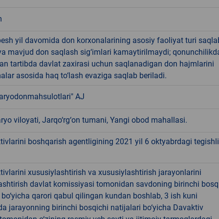
m
sh yil davomida don korxonalarining asosiy faoliyat turi saqla
va mavjud don saqlash sig‘imlari kamaytirilmaydi; qonunchilikd
an tartibda davlat zaxirasi uchun saqlanadigan don hajmlarini
lar asosida haq to‘lash evaziga saqlab beriladi.
aryodonmahsulotlari" AJ
yo viloyati, Jarqo‘rg‘on tumani, Yangi obod mahallasi.
tivlarini boshqarish agentligining 2021 yil 6 oktyabrdagi tegishli
tivlarini xususiylashtirish va xususiylashtirish jarayonlarini
shtirish davlat komissiyasi tomonidan savdoning birinchi bosq
 bo‘yicha qarori qabul qilingan kundan boshlab, 3 ish kuni
 jarayonning birinchi bosqichi natijalari bo‘yicha Davaktiv