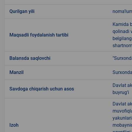
Qurilgan yili
noma'lu
Kamida be
qolinadi 
Maqsadli foydalanish tartibi
belgilang
shartnoma
Balansda saqlovchi
"Surxond
Manzil
Surxondar
Davlat ak
Savdoga chiqarish uchun asos
buyrug‘i
Davlat ak
muvofiqla
yakunlari
Izoh
mobaynida