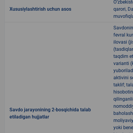
O‘zbekist
Xususiylashtirish uchun asos
qarori, D
muvofiqla
Savdoning
fevral ku
ilovasi (
(tasdiqla
taqdim et
varianti 
yuboriladi
aktivini 
taklif; ta
hisobotin
qilinganl
nomoddiy 
Savdo jarayonining 2-bosqichida talab
baholash 
etiladigan hujjatlar
moliyaviy 
yoki bene