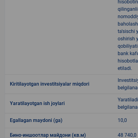
hisobotin
qilinganl
nomoddiy 
baholash 
ta'sischi
oshirish 
qobiliyati
bank kafo
hisobotla
etiladi.
Investits
Kiritilayotgan investitsiyalar miqdori
belgilana
Yaratiladi
Yaratilayotgan ish joylari
belgilana
Egallagan maydoni (ga)
10,0
Бино-иншоотлар майдони (кв.м)
48 740,0