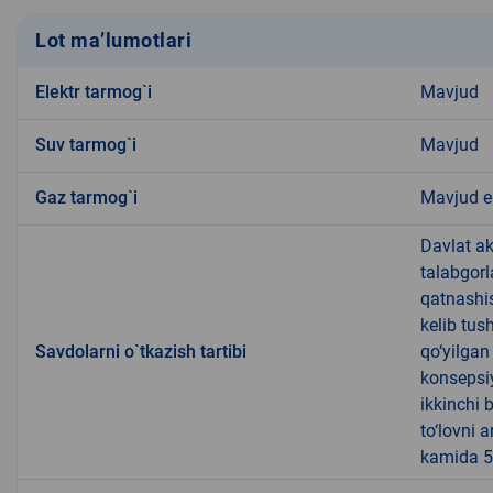
Lot ma’lumotlari
Elektr tarmog`i
Mavjud
Suv tarmog`i
Mavjud
Gaz tarmog`i
Mavjud 
Davlat ak
talabgorl
qatnashis
kelib tus
Savdolarni o`tkazish tartibi
qo‘yilgan
konsepsiy
ikkinchi b
to‘lovni 
kamida 5 