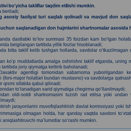
ktivi bo‘yicha takliflar taqdim etilishi mumkin
.
 beriladi;
 asosiy faoliyat turi saqlab qolinadi va mavjud don saql
i uchun saqlanadigan don hajmlarini shartnomalar asosida 
otilganda dastlabki to‘lov summasi 35 foizdan kam bo‘lgan holat
 belgilangan tartibda yillik foizlar hisoblanadi;
chda bitta taklif kelib tushgan hollarda, savdolar o‘tkazilmagan
oydan ko‘p muddatlarda amalga oshirishni taklif etganda, uning 
tartibda joriy qiymatga keltirib baholanadi;
 Davaktiv agentligi tomonidan xabarnoma yuborilgandan ke
adi (fors-major holatlari bundan mustasno) va savdolarga qatnas
r qismi sifatida qabul qilinadi;
omonidan to‘lanadigan xarid qiymatiga chegirma qo‘llanilmaydi;
idan oldi-sotdi shartnomasini tuzish rad etilsa yoki undan 
ilmaydi;
tirish jarayonlarini muvofiqlashtirish davlat komissiyasi yoki Is
 zimmasiga olmagan holda, har qanday vaqtda savdoni to‘xtat
 aniqlashtiruvchi maʼlumotlar so‘rashi mumkin.