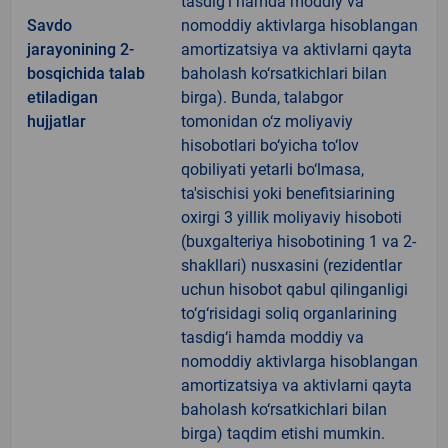
tasdig‘i hamda moddiy va
Savdo
nomoddiy aktivlarga hisoblangan
jarayonining 2-
amortizatsiya va aktivlarni qayta
bosqichida talab
baholash ko‘rsatkichlari bilan
etiladigan
birga). Bunda, talabgor
hujjatlar
tomonidan o‘z moliyaviy
hisobotlari bo‘yicha to‘lov
qobiliyati yetarli bo‘lmasa,
ta'sischisi yoki benefitsiarining
oxirgi 3 yillik moliyaviy hisoboti
(buxgalteriya hisobotining 1 va 2-
shakllari) nusxasini (rezidentlar
uchun hisobot qabul qilinganligi
to‘g‘risidagi soliq organlarining
tasdig‘i hamda moddiy va
nomoddiy aktivlarga hisoblangan
amortizatsiya va aktivlarni qayta
baholash ko‘rsatkichlari bilan
birga) taqdim etishi mumkin.