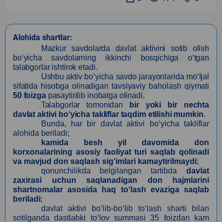
Alohida shartlar:
Mazkur savdolarda davlat aktivini sotib olish
bo‘yicha savdolarning ikkinchi bosqichiga o‘tgan
talabgorlar ishtirok etadi.
Ushbu aktiv bo‘yicha savdo jarayonlarida mo‘ljal
sifatida hisobga olinadigan tavsiyaviy baholash qiymati
50 foizga
pasaytirilib inobatga olinadi.
Talabgorlar tomonidan
bir yoki bir nechta
davlat aktivi bo‘yicha takliflar taqdim etilishi mumkin
.
Bunda, har bir davlat aktivi bo‘yicha takliflar
alohida beriladi;
kamida besh yil davomida don
korxonalarining asosiy faoliyat turi saqlab qolinadi
va mavjud don saqlash sig‘imlari kamaytirilmaydi
;
qonunchilikda belgilangan tartibda
davlat
zaxirasi uchun saqlanadigan don hajmlarini
shartnomalar asosida haq to‘lash evaziga saqlab
beriladi
;
davlat aktivi bo‘lib-bo‘lib to‘lash sharti bilan
sotilganda dastlabki to‘lov summasi 35 foizdan kam