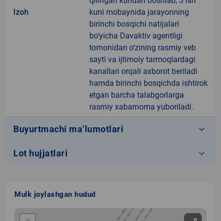
qilingan kundan boshlab, 3 ish
Izoh
kuni mobaynida jarayonning
birinchi bosqichi natijalari
bo‘yicha Davaktiv agentligi
tomonidan o‘zining rasmiy veb
sayti va ijtimoiy tarmoqlardagi
kanallari orqali axborot beriladi
hamda birinchi bosqichda ishtirok
etgan barcha talabgorlarga
rasmiy xabarnoma yuboriladi.
keyboard_arrow_down
Buyurtmachi ma’lumotlari
keyboard_arrow_down
Lot hujjatlari
Mulk joylashgan hudud