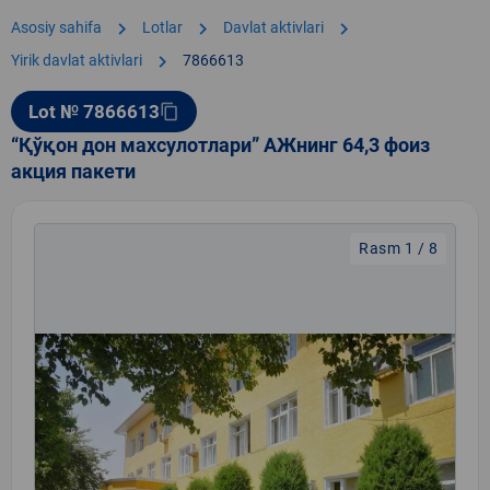
chevron_right
chevron_right
chevron_right
Asosiy sahifa
Lotlar
Davlat aktivlari
chevron_right
Yirik davlat aktivlari
7866613
Lot № 7866613
content_copy
“Қўқон дон махсулотлари” АЖнинг 64,3 фоиз
акция пакети
Rasm 1 / 8