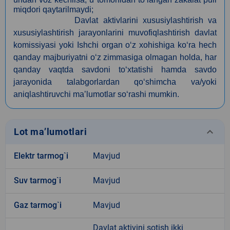
miqdori qaytarilmaydi;
Davlat aktivlarini xususiylashtirish va
xususiylashtirish jarayonlarini muvofiqlashtirish davlat
komissiyasi yoki Ishchi organ o‘z xohishiga ko‘ra hech
qanday majburiyatni o‘z zimmasiga olmagan holda, har
qanday vaqtda savdoni to‘xtatishi hamda savdo
jarayonida talabgorlardan qo‘shimcha va/yoki
aniqlashtiruvchi maʼlumotlar so‘rashi mumkin.
keyboard_arrow_down
Lot ma’lumotlari
Elektr tarmog`i
Mavjud
Suv tarmog`i
Mavjud
Gaz tarmog`i
Mavjud
Davlat aktivini sotish ikki