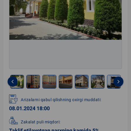
keyboard_arrow_left
keyboard_arrow_right
Item
1
Arizalarni qabul qilishning oxirgi muddati:
of
08.01.2024 18:00
8
Zakalat puli miqdori:
Taklif etilayotgan narxning kamida 5%