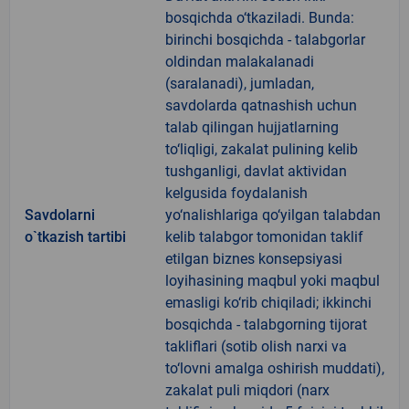
bosqichda o‘tkaziladi. Bunda:
birinchi bosqichda - talabgorlar
oldindan malakalanadi
(saralanadi), jumladan,
savdolarda qatnashish uchun
talab qilingan hujjatlarning
to‘liqligi, zakalat pulining kelib
tushganligi, davlat aktividan
kelgusida foydalanish
Savdolarni
yo‘nalishlariga qo‘yilgan talabdan
o`tkazish tartibi
kelib talabgor tomonidan taklif
etilgan biznes konsepsiyasi
loyihasining maqbul yoki maqbul
emasligi ko‘rib chiqiladi; ikkinchi
bosqichda - talabgorning tijorat
takliflari (sotib olish narxi va
to‘lovni amalga oshirish muddati),
zakalat puli miqdori (narx