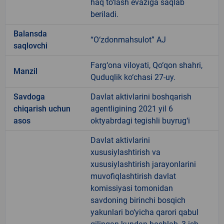
haq to‘lash evaziga saqlab
beriladi.
Balansda
“O‘zdonmahsulot” AJ
saqlovchi
Farg‘ona viloyati, Qo‘qon shahri,
Manzil
Quduqlik ko‘chasi 27-uy.
Savdoga
Davlat aktivlarini boshqarish
chiqarish uchun
agentligining 2021 yil 6
asos
oktyabrdagi tegishli buyrug‘i
Davlat aktivlarini
xususiylashtirish va
xususiylashtirish jarayonlarini
muvofiqlashtirish davlat
komissiyasi tomonidan
savdoning birinchi bosqich
yakunlari bo‘yicha qarori qabul