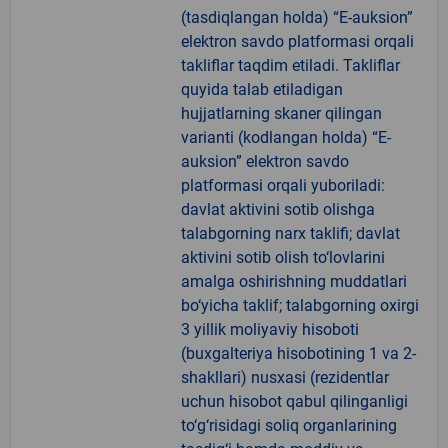
(tasdiqlangan holda) “E-auksion”
elektron savdo platformasi orqali
takliflar taqdim etiladi. Takliflar
quyida talab etiladigan
hujjatlarning skaner qilingan
varianti (kodlangan holda) “E-
auksion” elektron savdo
platformasi orqali yuboriladi:
davlat aktivini sotib olishga
talabgorning narx taklifi; davlat
aktivini sotib olish to‘lovlarini
amalga oshirishning muddatlari
bo‘yicha taklif; talabgorning oxirgi
3 yillik moliyaviy hisoboti
(buxgalteriya hisobotining 1 va 2-
shakllari) nusxasi (rezidentlar
uchun hisobot qabul qilinganligi
to‘g‘risidagi soliq organlarining