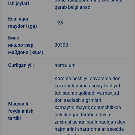
ish joylari
qarab belgilanadi
Egallagan
19,9
maydoni (ga)
Бино-
иншоотлар
30390
майдони (кв.м)
Qurilgan yili
noma'lum
Kamida besh yil davomida don
korxonalarining asosiy faoliyat
turi saqlab qolinadi va mavjud
don saqlash sig‘imlari
Maqsadli
kamaytirilmaydi; qonunchilikda
foydalanish
belgilangan tartibda davlat
tartibi
zaxirasi uchun saqlanadigan don
hajmlarini shartnomalar asosida