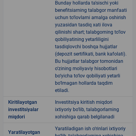
Bunday hollarda ta'sischi yoki
benefitsiarning talabgor manfaati
uchun to‘lovlarni amalga oshirish
yuzasidan tasdiq xati ilova
qilinishi shart; talabgorning to‘lov
qobiliyatining yetarliligini
tasdiqlovchi boshqa hujjatlar
(depozit sertifikati, bank kafolati).
Bu hujjatlar talabgor tomonidan
o‘zining moliyaviy hisobotlari
bo‘yicha to‘lov qobiliyati yetarli
bo‘lmagan hollarda taqdim
etiladi.
Kiritilayotgan
Investitsiya kiritish miqdori
investitsiyalar
ixtiyoriy bo‘lib, talabgorlarning
miqdori
xohishiga qarab belgilanadi
Yaratiladigan ish o‘rinlari ixtiyoriy
Yaratilayotgan
bo‘lib, talabgorlarning xohishiga