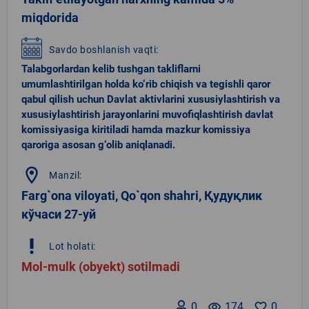
miqdorida
Savdo boshlanish vaqti:
Talabgorlardan kelib tushgan takliflarni
umumlashtirilgan holda ko‘rib chiqish va tegishli qaror
qabul qilish uchun Davlat aktivlarini xususiylashtirish va
xususiylashtirish jarayonlarini muvofiqlashtirish davlat
komissiyasiga kiritiladi hamda mazkur komissiya
qaroriga asosan g‘olib aniqlanadi.
location_on
Manzil:
Farg`ona viloyati, Qo`qon shahri, Қудуқлик
кўчаси 27-уй
priority_high
Lot holati:
Mol-mulk (obyekt) sotilmadi
0
remove_red_eye
174
favorite_border
0