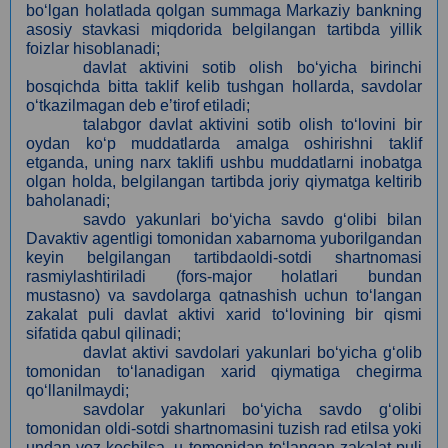
bo‘lgan holatlada qolgan summaga Markaziy bankning
asosiy stavkasi miqdorida belgilangan tartibda yillik
foizlar hisoblanadi;
davlat aktivini sotib olish bo‘yicha birinchi
bosqichda bitta taklif kelib tushgan hollarda, savdolar
o‘tkazilmagan deb eʼtirof etiladi;
talabgor davlat aktivini sotib olish to‘lovini bir
oydan ko‘p muddatlarda amalga oshirishni taklif
etganda, uning narx taklifi ushbu muddatlarni inobatga
olgan holda, belgilangan tartibda joriy qiymatga keltirib
baholanadi;
savdo yakunlari bo‘yicha savdo g‘olibi bilan
Davaktiv agentligi tomonidan xabarnoma yuborilgandan
keyin belgilangan tartibdaoldi-sotdi shartnomasi
rasmiylashtiriladi (fors-major holatlari bundan
mustasno) va savdolarga qatnashish uchun to‘langan
zakalat puli davlat aktivi xarid to‘lovining bir qismi
sifatida qabul qilinadi;
davlat aktivi savdolari yakunlari bo‘yicha g‘olib
tomonidan to‘lanadigan xarid qiymatiga chegirma
qo‘llanilmaydi;
savdolar yakunlari bo‘yicha savdo g‘olibi
tomonidan oldi-sotdi shartnomasini tuzish rad etilsa yoki
undan voz kechilsa, u tomonidan to‘langan zakalat puli