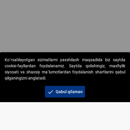
Copyright © 2017-2026. "Elektron onlayn-auksionlarni tashkil etish"
Ko`rsatilayotgan xizmatlarni yaxshilash maqsadida biz saytda
AJ. Barcha huquqlar himoyalangan
cookie-fayllardan foydalanamiz. Saytda qolishingiz, maxfiylik
siyosati va shaxsiy ma`lumotlardan foydalanish shartlarini qabul
qilganingizni anglatadi.
check
Qabul qilaman
+998 71 202-21-11
Veb-saytdagi axborot materiallaridan boshqa
shaxslar foydalanganda jamiyatning korporativ veb-
saytiga majburiy havolalar ko‘rsatilishi kerak