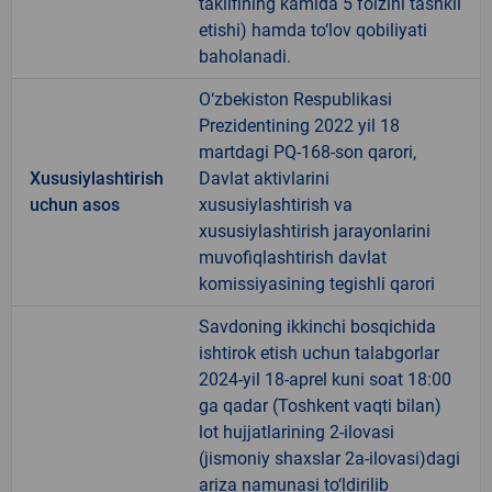
taklifining kamida 5 foizini tashkil
etishi) hamda to‘lov qobiliyati
baholanadi.
O‘zbekiston Respublikasi
Prezidentining 2022 yil 18
martdagi PQ-168-son qarori,
Xususiylashtirish
Davlat aktivlarini
uchun asos
xususiylashtirish va
xususiylashtirish jarayonlarini
muvofiqlashtirish davlat
komissiyasining tegishli qarori
Savdoning ikkinchi bosqichida
ishtirok etish uchun talabgorlar
2024-yil 18-aprel kuni soat 18:00
ga qadar (Toshkent vaqti bilan)
lot hujjatlarining 2-ilovasi
(jismoniy shaxslar 2a-ilovasi)dagi
ariza namunasi to‘ldirilib