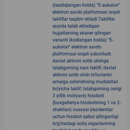
(tasdiqlangan holda) “E-auksion”
elektron savdo platformasi orqali
takliflar taqdim etiladi.Takliflar
quyida talab etiladigan
hujjatlarning skaner qilingan
varianti (kodlangan holda) “E-
auksion” elektron savdo
platformasi orqali yuboriladi:
davlat aktivini sotib olishga
talabgorning narx taklifi; davlat
aktivini sotib olish to‘lovlarini
amalga oshirishning muddatlari
bo‘yicha taklif; talabgorning oxirgi
3 yillik moliyaviy hisoboti
(buxgalteriya hisobotining 1 va 2-
shakllari) nusxasi (rezidentlar
uchun hisobot qabul qilinganligi
to‘g‘risidagi soliq organlarining