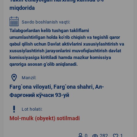
miqdorida
Savdo boshlanish vaqti:
Talabgorlardan kelib tushgan takliflarni
umumlashtirilgan holda ko‘rib chiqish va tegishli qaror
qabul qilish uchun Davlat aktivlarini xususiylashtirish va
xususiylashtirish jarayonlarini muvofiqlashtirish davlat
komissiyasiga kiritiladi hamda mazkur komissiya
qaroriga asosan g‘olib aniqlanadi.
location_on
Manzil:
Farg`ona viloyati, Farg`ona shahri, Ал-
Фарғоний кўчаси 93-уй
priority_high
Lot holati:
Mol-mulk (obyekt) sotilmadi
0
remove_red_eye
282
favorite_border
1