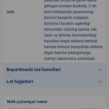
yakunlari bo‘yicha qarori qabul
qilingan kundan boshlab, 3 ish
Izoh
kuni mobaynida jarayonning
birinchi bosqichi natijalari
bo‘yicha Davaktiv agentligi
tomonidan o‘zining rasmiy veb
sayti va ijtimoiy tarmoqlardagi
kanallari orqali axborot beriladi
hamda birinchi bosqichda ishtirok
etgan barcha talabgorlarga
rasmiy xabarnoma yuboriladi.
keyboard_arrow_down
Buyurtmachi ma’lumotlari
keyboard_arrow_down
Lot hujjatlari
Mulk joylashgan hudud