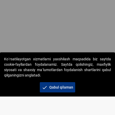
Copyright © 2017-2026. "Elektron onlayn-auksionlarni tashkil etish"
Ko`rsatilayotgan xizmatlarni yaxshilash maqsadida biz saytda
AJ. Barcha huquqlar himoyalangan
cookie-fayllardan foydalanamiz. Saytda qolishingiz, maxfiylik
siyosati va shaxsiy ma`lumotlardan foydalanish shartlarini qabul
qilganingizni anglatadi.
check
Qabul qilaman
+998 71 202-21-11
Veb-saytdagi axborot materiallaridan boshqa
shaxslar foydalanganda jamiyatning korporativ veb-