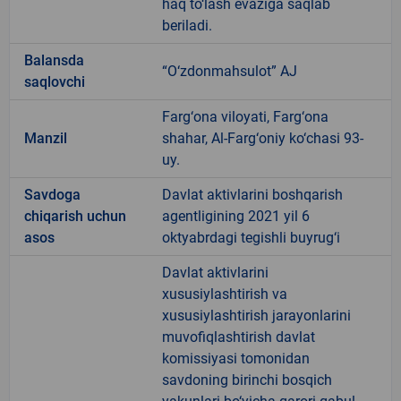
haq to‘lash evaziga saqlab
beriladi.
Balansda
“O‘zdonmahsulot” AJ
saqlovchi
Farg‘ona viloyati, Farg‘ona
Manzil
shahar, Al-Farg‘oniy ko‘chasi 93-
uy.
Savdoga
Davlat aktivlarini boshqarish
chiqarish uchun
agentligining 2021 yil 6
asos
oktyabrdagi tegishli buyrug‘i
Davlat aktivlarini
xususiylashtirish va
xususiylashtirish jarayonlarini
muvofiqlashtirish davlat
komissiyasi tomonidan
savdoning birinchi bosqich