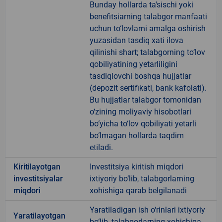
Bunday hollarda ta'sischi yoki
benefitsiarning talabgor manfaati
uchun to‘lovlarni amalga oshirish
yuzasidan tasdiq xati ilova
qilinishi shart; talabgorning to‘lov
qobiliyatining yetarliligini
tasdiqlovchi boshqa hujjatlar
(depozit sertifikati, bank kafolati).
Bu hujjatlar talabgor tomonidan
o‘zining moliyaviy hisobotlari
bo‘yicha to‘lov qobiliyati yetarli
bo‘lmagan hollarda taqdim
etiladi.
Kiritilayotgan
Investitsiya kiritish miqdori
investitsiyalar
ixtiyoriy bo‘lib, talabgorlarning
miqdori
xohishiga qarab belgilanadi
Yaratiladigan ish o‘rinlari ixtiyoriy
Yaratilayotgan
bo‘lib, talabgorlarning xohishiga