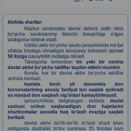
Alohida shartlar:
Mazkur savdolarda davlat aktivini sotib olish
bo‘yicha savdolarning ikkinchi bosqichiga o‘tgan
talabgorlar ishtirok etadi.
Ushbu aktiv bo‘yicha savdo jarayonlarida mo‘ljal
sifatida hisobga olinadigan tavsiyaviy baholash qiymati
50 foizga
pasaytirilib inobatga olinadi.
Talabgorlar tomonidan
bir yoki bir nechta
davlat aktivi bo‘yicha takliflar taqdim etilishi mumkin
.
Bunda, har bir davlat aktivi bo‘yicha takliflar
alohida beriladi;
kamida besh yil davomida don
korxonalarining asosiy faoliyat turi saqlab qolinadi
va mavjud don saqlash sig‘imlari kamaytirilmaydi
;
qonunchilikda belgilangan tartibda
davlat
zaxirasi uchun saqlanadigan don hajmlarini
shartnomalar asosida haq to‘lash evaziga saqlab
beriladi
;
davlat aktivi bo‘lib-bo‘lib to‘lash sharti bilan
sotilganda dastlabki to‘lov summasi 35 foizdan kam