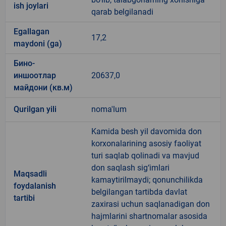
ish joylari
qarab belgilanadi
Egallagan
17,2
maydoni (ga)
Бино-
иншоотлар
20637,0
майдони (кв.м)
Qurilgan yili
noma'lum
Kamida besh yil davomida don
korxonalarining asosiy faoliyat
turi saqlab qolinadi va mavjud
don saqlash sig‘imlari
Maqsadli
kamaytirilmaydi; qonunchilikda
foydalanish
belgilangan tartibda davlat
tartibi
zaxirasi uchun saqlanadigan don
hajmlarini shartnomalar asosida