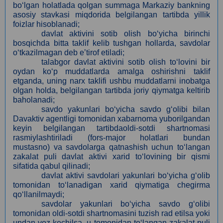
bo‘lgan holatlada qolgan summaga Markaziy bankning
asosiy stavkasi miqdorida belgilangan tartibda yillik
foizlar hisoblanadi;
davlat aktivini sotib olish bo‘yicha birinchi
bosqichda bitta taklif kelib tushgan hollarda, savdolar
o‘tkazilmagan deb eʼtirof etiladi;
talabgor davlat aktivini sotib olish to‘lovini bir
oydan ko‘p muddatlarda amalga oshirishni taklif
etganda, uning narx taklifi ushbu muddatlarni inobatga
olgan holda, belgilangan tartibda joriy qiymatga keltirib
baholanadi;
savdo yakunlari bo‘yicha savdo g‘olibi bilan
Davaktiv agentligi tomonidan xabarnoma yuborilgandan
keyin belgilangan tartibdaoldi-sotdi shartnomasi
rasmiylashtiriladi (fors-major holatlari bundan
mustasno) va savdolarga qatnashish uchun to‘langan
zakalat puli davlat aktivi xarid to‘lovining bir qismi
sifatida qabul qilinadi;
davlat aktivi savdolari yakunlari bo‘yicha g‘olib
tomonidan to‘lanadigan xarid qiymatiga chegirma
qo‘llanilmaydi;
savdolar yakunlari bo‘yicha savdo g‘olibi
tomonidan oldi-sotdi shartnomasini tuzish rad etilsa yoki
undan voz kechilsa, u tomonidan to‘langan zakalat puli