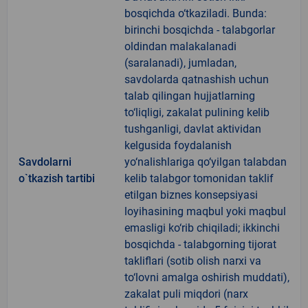
bosqichda o‘tkaziladi. Bunda:
birinchi bosqichda - talabgorlar
oldindan malakalanadi
(saralanadi), jumladan,
savdolarda qatnashish uchun
talab qilingan hujjatlarning
to‘liqligi, zakalat pulining kelib
tushganligi, davlat aktividan
kelgusida foydalanish
Savdolarni
yo‘nalishlariga qo‘yilgan talabdan
o`tkazish tartibi
kelib talabgor tomonidan taklif
etilgan biznes konsepsiyasi
loyihasining maqbul yoki maqbul
emasligi ko‘rib chiqiladi; ikkinchi
bosqichda - talabgorning tijorat
takliflari (sotib olish narxi va
to‘lovni amalga oshirish muddati),
zakalat puli miqdori (narx