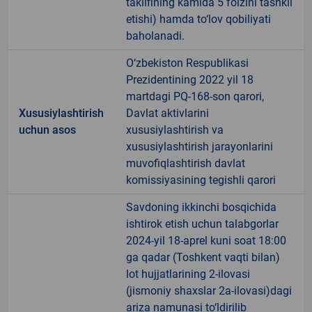
taklifining kamida 5 foizini tashkil
etishi) hamda to‘lov qobiliyati
baholanadi.
O‘zbekiston Respublikasi
Prezidentining 2022 yil 18
martdagi PQ-168-son qarori,
Xususiylashtirish
Davlat aktivlarini
uchun asos
xususiylashtirish va
xususiylashtirish jarayonlarini
muvofiqlashtirish davlat
komissiyasining tegishli qarori
Savdoning ikkinchi bosqichida
ishtirok etish uchun talabgorlar
2024-yil 18-aprel kuni soat 18:00
ga qadar (Toshkent vaqti bilan)
lot hujjatlarining 2-ilovasi
(jismoniy shaxslar 2a-ilovasi)dagi
ariza namunasi to‘ldirilib