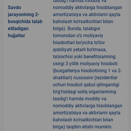
tasdig‘i hamda moddiy va
Savdo
nomoddiy aktivlarga hisoblangan
jarayonining 2-
amortizatsiya va aktivlarni qayta
bosqichida talab
baholash ko‘rsatkichlari bilan
etiladigan
birga). Bunda, talabgor
hujjatlar
tomonidan o‘z moliyaviy
hisobotlari bo‘yicha to‘lov
qobiliyati yetarli bo‘lmasa,
ta'sischisi yoki benefitsiarining
oxirgi 3 yillik moliyaviy hisoboti
(buxgalteriya hisobotining 1 va 2-
shakllari) nusxasini (rezidentlar
uchun hisobot qabul qilinganligi
to‘g‘risidagi soliq organlarining
tasdig‘i hamda moddiy va
nomoddiy aktivlarga hisoblangan
amortizatsiya va aktivlarni qayta
baholash ko‘rsatkichlari bilan
birga) taqdim etishi mumkin.