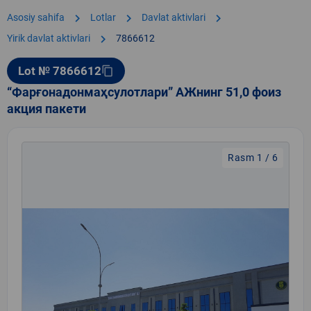
chevron_right
chevron_right
chevron_right
Asosiy sahifa
Lotlar
Davlat aktivlari
chevron_right
Yirik davlat aktivlari
7866612
Lot № 7866612
content_copy
“Фарғонадонмаҳсулотлари” АЖнинг 51,0 фоиз
акция пакети
Rasm 1 / 6