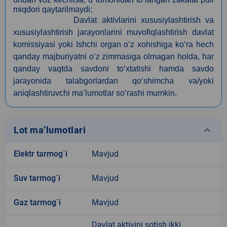
miqdori qaytarilmaydi;
Davlat aktivlarini xususiylashtirish va
xususiylashtirish jarayonlarini muvofiqlashtirish davlat
komissiyasi yoki Ishchi organ o‘z xohishiga ko‘ra hech
qanday majburiyatni o‘z zimmasiga olmagan holda, har
qanday vaqtda savdoni to‘xtatishi hamda savdo
jarayonida talabgorlardan qo‘shimcha va/yoki
aniqlashtiruvchi maʼlumotlar so‘rashi mumkin.
keyboard_arrow_down
Lot ma’lumotlari
Elektr tarmog`i
Mavjud
Suv tarmog`i
Mavjud
Gaz tarmog`i
Mavjud
Davlat aktivini sotish ikki