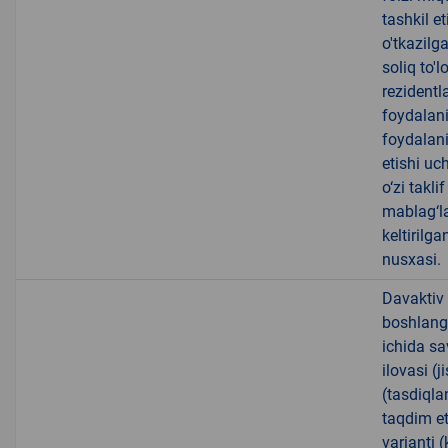
tashkil e
o'tkazilga
soliq to'
rezidentl
foydalani
foydalani
etishi uc
o‘zi takl
mablag‘la
keltirilg
nusxasi.
Davaktiv 
boshlanga
ichida sa
ilovasi (
(tasdiqla
taqdim et
varianti 