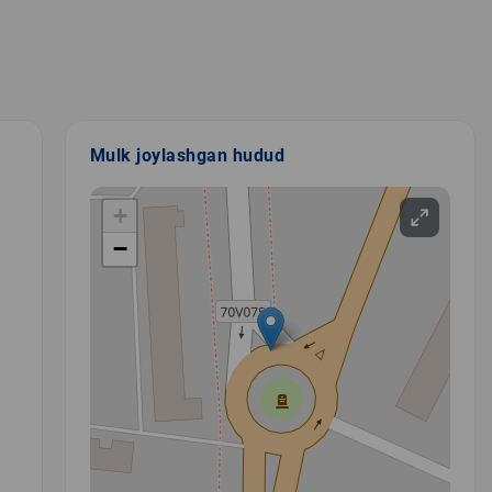
Mulk joylashgan hudud
+
−