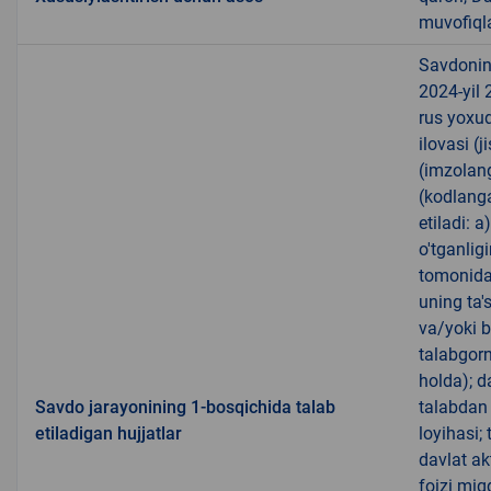
muvofiqla
Savdoning
2024-yil 
rus yoxud 
ilovasi (
(imzolang
(kodlanga
etiladi: 
o'tganlig
tomonidan
uning ta's
va/yoki b
talabgorn
holda); d
Savdo jarayonining 1-bosqichida talab
talabdan
etiladigan hujjatlar
loyihasi;
davlat ak
foizi miq