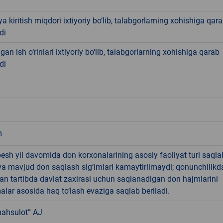
iya kiritish miqdori ixtiyoriy bo‘lib, talabgorlarning xohishiga qar
di
gan ish o‘rinlari ixtiyoriy bo‘lib, talabgorlarning xohishiga qarab
di
m
sh yil davomida don korxonalarining asosiy faoliyat turi saqla
va mavjud don saqlash sig‘imlari kamaytirilmaydi; qonunchilikd
an tartibda davlat zaxirasi uchun saqlanadigan don hajmlarini
lar asosida haq to‘lash evaziga saqlab beriladi.
ahsulot” AJ