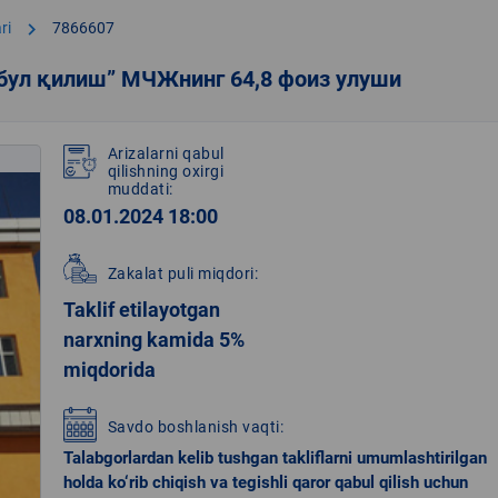
chevron_right
ri
7866607
абул қилиш” МЧЖнинг 64,8 фоиз улуши
Arizalarni qabul
qilishning oxirgi
muddati:
08.01.2024 18:00
Zakalat puli miqdori:
Taklif etilayotgan
narxning kamida 5%
miqdorida
Savdo boshlanish vaqti:
Talabgorlardan kelib tushgan takliflarni umumlashtirilgan
holda ko‘rib chiqish va tegishli qaror qabul qilish uchun