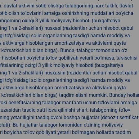
: davlat aktivini sotib olishga talabgorning narx taklifi; davlat
sotib olish to‘lovlarini amalga oshirishning muddatlari bo‘yicha
labgorning oxirgi 3 yillik moliyaviy hisoboti (buxgalteriya
ing 1 va 2-shakllari) nusxasi (rezidentlar uchun hisobot qabul
igi to‘g‘risidagi soliq organlarining tasdig‘i hamda moddiy va
aktivlarga hisoblangan amortizatsiya va aktivlarni qayta
ko‘rsatkichlari bilan birga). Bunda, talabgor tomonidan o‘z
hisobotlari bo‘yicha to‘lov qobiliyati yetarli bo‘lmasa, ta'sischisi
fitsiarining oxirgi 3 yillik moliyaviy hisoboti (buxgalteriya
ing 1 va 2-shakllari) nusxasini (rezidentlar uchun hisobot qabul
igi to‘g‘risidagi soliq organlarining tasdig‘i hamda moddiy va
aktivlarga hisoblangan amortizatsiya va aktivlarni qayta
ko‘rsatkichlari bilan birga) taqdim etishi mumkin. Bunday holla
 yoki benefitsiarning talabgor manfaati uchun to‘lovlarni amalga
yuzasidan tasdiq xati ilova qilinishi shart; talabgorning to‘lov
ning yetarliligini tasdiqlovchi boshqa hujjatlar (depozit sertifikati
lati). Bu hujjatlar talabgor tomonidan o‘zining moliyaviy
ri bo‘yicha to‘lov qobiliyati yetarli bo‘lmagan hollarda taqdim