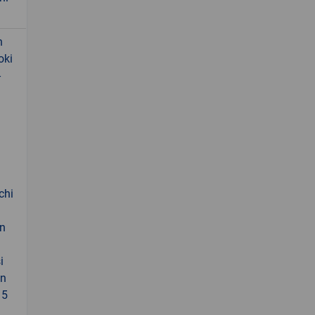
n
oki
-
chi
an
i
an
 5