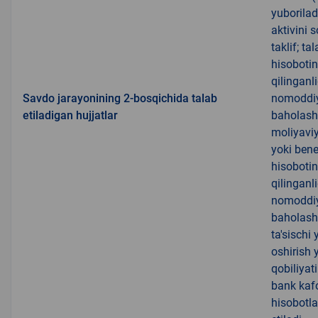
yuboriladi
aktivini 
taklif; ta
hisobotin
qilinganl
Savdo jarayonining 2-bosqichida talab
nomoddiy 
etiladigan hujjatlar
baholash 
moliyaviy 
yoki bene
hisobotin
qilinganl
nomoddiy 
baholash 
ta'sischi
oshirish 
qobiliyati
bank kafo
hisobotla