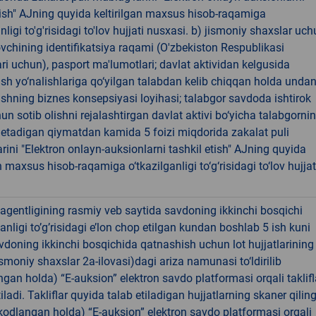
tish" AJning quyida keltirilgan maxsus hisob-raqamiga
nligi to'g'risidagi to'lov hujjati nusxasi. b) jismoniy shaxslar uch
lovchining identifikatsiya raqami (O'zbekiston Respublikasi
ari uchun), pasport ma'lumotlari; davlat aktividan kelgusida
sh yo‘nalishlariga qo‘yilgan talabdan kelib chiqqan holda unda
shning biznes konsepsiyasi loyihasi; talabgor savdoda ishtirok
hun sotib olishni rejalashtirgan davlat aktivi bo‘yicha talabgorni
if etadigan qiymatdan kamida 5 foizi miqdorida zakalat puli
rini "Elektron onlayn-auksionlarni tashkil etish" AJning quyida
an maxsus hisob-raqamiga o‘tkazilganligi to‘g‘risidagi to‘lov hujjat
agentligining rasmiy veb saytida savdoning ikkinchi bosqichi
nligi to’g’risidagi e’lon chop etilgan kundan boshlab 5 ish kuni
vdoning ikkinchi bosqichida qatnashish uchun lot hujjatlarining 
jismoniy shaxslar 2a-ilovasi)dagi ariza namunasi to‘ldirilib
ngan holda) “E-auksion” elektron savdo platformasi orqali taklifl
iladi. Takliflar quyida talab etiladigan hujjatlarning skaner qilin
(kodlangan holda) “E-auksion” elektron savdo platformasi orqali