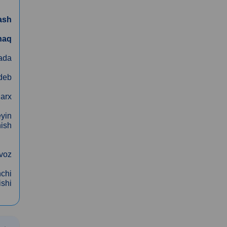
ash
haq
lada
 deb
narx
yin
hish
voz
hchi
ishi