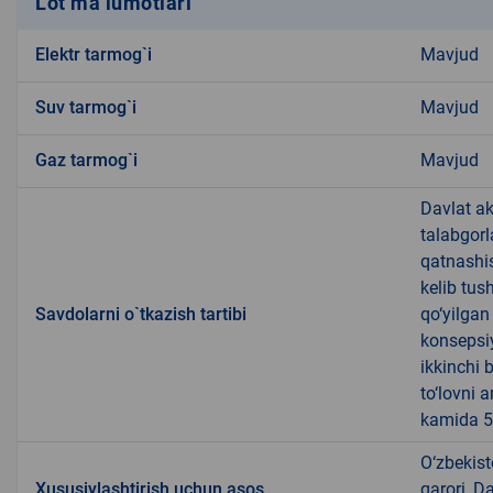
Lot ma’lumotlari
Elektr tarmog`i
Mavjud
Suv tarmog`i
Mavjud
Gaz tarmog`i
Mavjud
Davlat ak
talabgorl
qatnashis
kelib tus
Savdolarni o`tkazish tartibi
qo‘yilgan
konsepsiy
ikkinchi b
to‘lovni 
kamida 5 
O‘zbekist
Xususiylashtirish uchun asos
qarori, D