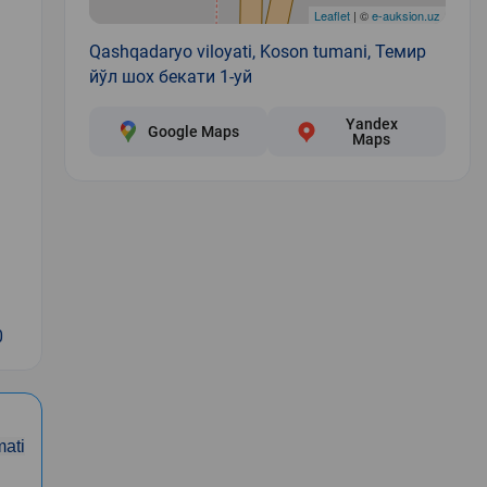
Leaflet
| ©
e-auksion.uz
Qashqadaryo viloyati, Koson tumani, Темир
йўл шох бекати 1-уй
Yandex
Google Maps
Maps
0
ati