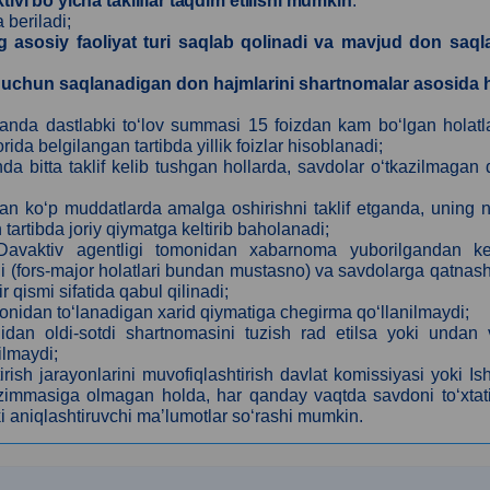
ktivi bo‘yicha takliflar taqdim etilishi mumkin
.
 beriladi;
 asosiy faoliyat turi saqlab qolinadi va mavjud don saql
i uchun saqlanadigan don hajmlarini shartnomalar asosida 
otilganda dastlabki to‘lov summasi 15 foizdan kam bo‘lgan holat
 belgilangan tartibda yillik foizlar hisoblanadi;
chda bitta taklif kelib tushgan hollarda, savdolar o‘tkazilmagan
oydan ko‘p muddatlarda amalga oshirishni taklif etganda, uning 
tartibda joriy qiymatga keltirib baholanadi;
 Davaktiv agentligi tomonidan xabarnoma yuborilgandan ke
adi (fors-major holatlari bundan mustasno) va savdolarga qatnas
r qismi sifatida qabul qilinadi;
omonidan to‘lanadigan xarid qiymatiga chegirma qo‘llanilmaydi;
idan oldi-sotdi shartnomasini tuzish rad etilsa yoki undan 
ilmaydi;
irish jarayonlarini muvofiqlashtirish davlat komissiyasi
yoki Is
 zimmasiga olmagan holda, har qanday vaqtda savdoni to‘xtat
 aniqlashtiruvchi maʼlumotlar so‘rashi mumkin.