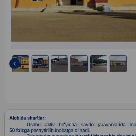
keyboard_arrow_left
Item
1
of
6
Alohida shartlar:
Ushbu aktiv bo‘yicha savdo jarayonlarida mo‘l
50
foizga
pasaytirilib inobatga olinadi.