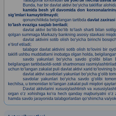
Talabgorlar tomonidan
bir yoki bir nechta davlat a
Bunda, har bir davlat aktivi bo‘yicha takliflar alohida
kamida besh yil davomida don korxonalarining
sig‘imlari kamaytirilmaydi
;
qonunchilikda belgilangan tartibda
davlat zaxiras
to‘lash evaziga saqlab beriladi
;
davlat aktivi bo‘lib-bo‘lib to‘lash sharti bilan s
qolgan summaga Markaziy bankning asosiy stavkasi miqdorida
davlat aktivini sotib olish bo‘yicha birinchi bosqi
eʼtirof etiladi;
talabgor davlat aktivini sotib olish to‘lovini bir 
taklifi ushbu muddatlarni inobatga olgan holda, belgilangan 
savdo yakunlari bo‘yicha savdo g‘olibi bilan
belgilangan tartibdaoldi-sotdi shartnomasi rasmiylashtiril
uchun to‘langan zakalat puli davlat aktivi xarid to‘lovining bi
davlat aktivi savdolari yakunlari bo‘yicha g‘olib t
savdolar yakunlari bo‘yicha savdo g‘olibi tomon
kechilsa, u tomonidan to‘langan zakalat puli miqdori qaytar
Davlat aktivlarini xususiylashtirish va xususiylasht
organ o‘z xohishiga ko‘ra hech qanday majburiyatni o‘z
hamda savdo jarayonida talabgorlardan qo‘shimcha va/yoki