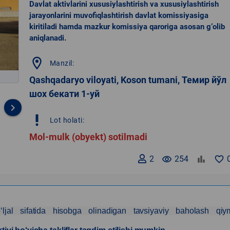
Davlat aktivlarini xususiylashtirish va xususiylashtirish
jarayonlarini muvofiqlashtirish davlat komissiyasiga
kiritiladi hamda mazkur komissiya qaroriga asosan g‘olib
aniqlanadi.
location_on
Manzil:
Qashqadaryo viloyati, Koson tumani, Темир йўл
шох бекати 1-уй
keyboard_arrow_right
priority_high
Lot holati:
Mol-mulk (obyekt) sotilmadi
2
remove_red_eye
254
favorite_border
jal sifatida hisobga olinadigan tavsiyaviy baholash qiym