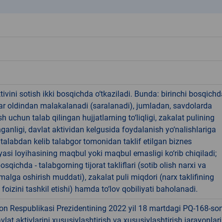
k
tivini sotish ikki bosqichda o‘tkaziladi. Bunda: birinchi bosqichd
ar oldindan malakalanadi (saralanadi), jumladan, savdolarda
h uchun talab qilingan hujjatlarning to‘liqligi, zakalat pulining
hganligi, davlat aktividan kelgusida foydalanish yo‘nalishlariga
 talabdan kelib talabgor tomonidan taklif etilgan biznes
asi loyihasining maqbul yoki maqbul emasligi ko‘rib chiqiladi;
osqichda - talabgorning tijorat takliflari (sotib olish narxi va
amalga oshirish muddati), zakalat puli miqdori (narx taklifining
foizini tashkil etishi) hamda to‘lov qobiliyati baholanadi.
on Respublikasi Prezidentining 2022 yil 18 martdagi PQ-168-so
avlat aktivlarini xususiylashtirish va xususiylashtirish jarayonlari