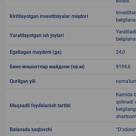
etiladi.
Investits
Kiritilayotgan investitsiyalar miqdori
belgilana
Yaratiladi
Yaratilayotgan ish joylari
belgilana
Egallagan maydoni (ga)
24,0
Бино-иншоотлар майдони (кв.м)
9194,6
Qurilgan yili
noma'lu
Kamida be
qolinadi 
Maqsadli foydalanish tartibi
belgilang
shartnoma
Balansda saqlovchi
“O‘zdonm