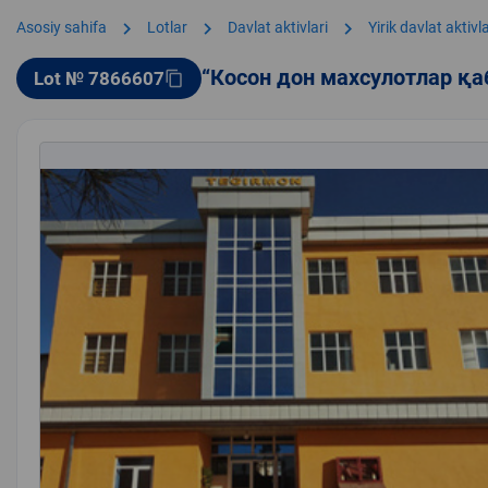
chevron_right
chevron_right
chevron_right
Asosiy sahifa
Lotlar
Davlat aktivlari
Yirik davlat aktivla
“Косон дон махсулотлар қ
Lot № 7866607
content_copy