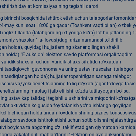
shtirish davlat komissiyasining tegishli qarori
 birinchi bosqichida ishtirok etish uchun talabgorlar tomonida
24-may kuni soat 18:00 ga qadar (Toshkent vaqti bilan) o'zbek y
ingliz tillarida (talabgorning ixtiyoriga ko'ra) lot hujjatlarining 1
jismoniy shaxslar 1 a-ilovasi)dagi ariza namunasi to'ldirilib
an holda), quyidagi hujjatlarning skaner qilingan shakli
n holda) "E-auksion" elektron savdo platformasi orqali taqdim
a) yuridik shaxslar uchun: yuridik shaxs sifatida ro'yxatdan
ini tasdiqlovchi guvohnoma va uning ustavi nusxalari (talabgor
 tasdiqlangan holda); hujjatlar topshirilgan sanaga talabgor,
ischisi va/yoki benefitsiarining to'liq ro'yxati (agar to'lovga ta'sis
enefitsiarning mablag'i jalb etilishi ko'zda tutilayotgan bo'lsa,
ing ustav kapitalidagi tegishli ulushlarini va miqdorini ko'rsatg
avlat aktividan kelgusida foydalanish yo'nalishlariga qo'yilgan
 kelib chiqqan holda undan foydalanishning biznes konsepsiyas
 talabgor savdoda ishtirok etishi uchun sotib olishni rejalashtirg
tivi bo'yicha talabgorning o'zi taklif etadigan qiymatdan kamida
dorida zakalat puli mablag'larini "Elektron onlayn-auksionlarni