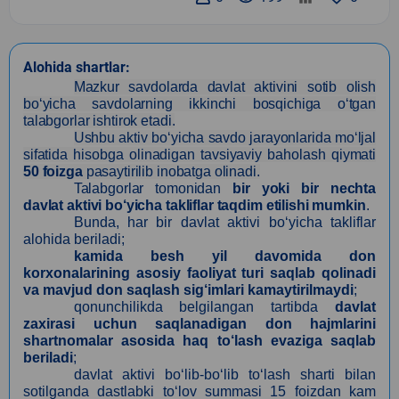
Alohida shartlar:
Mazkur savdolarda davlat aktivini sotib olish
bo‘yicha savdolarning ikkinchi bosqichiga o‘tgan
talabgorlar ishtirok etadi.
Ushbu aktiv bo‘yicha savdo jarayonlarida mo‘ljal
sifatida hisobga olinadigan tavsiyaviy baholash qiymati
50
foizga
pasaytirilib inobatga olinadi.
Talabgorlar tomonidan
bir yoki bir nechta
davlat aktivi bo‘yicha takliflar taqdim etilishi mumkin
.
Bunda, har bir davlat aktivi bo‘yicha takliflar
alohida beriladi;
kamida besh yil davomida don
korxonalarining asosiy faoliyat turi saqlab qolinadi
va mavjud don saqlash sig‘imlari kamaytirilmaydi
;
qonunchilikda belgilangan tartibda
davlat
zaxirasi uchun saqlanadigan don hajmlarini
shartnomalar asosida haq to‘lash evaziga saqlab
beriladi
;
davlat aktivi bo‘lib-bo‘lib to‘lash sharti bilan
sotilganda dastlabki to‘lov summasi 15 foizdan kam