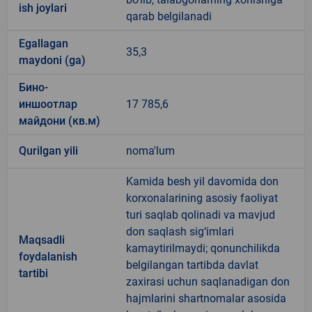
ish joylari
qarab belgilanadi
Egallagan
35,3
maydoni (ga)
Бино-
иншоотлар
17 785,6
майдони (кв.м)
Qurilgan yili
noma'lum
Kamida besh yil davomida don
korxonalarining asosiy faoliyat
turi saqlab qolinadi va mavjud
don saqlash sig‘imlari
Maqsadli
kamaytirilmaydi; qonunchilikda
foydalanish
belgilangan tartibda davlat
tartibi
zaxirasi uchun saqlanadigan don
hajmlarini shartnomalar asosida