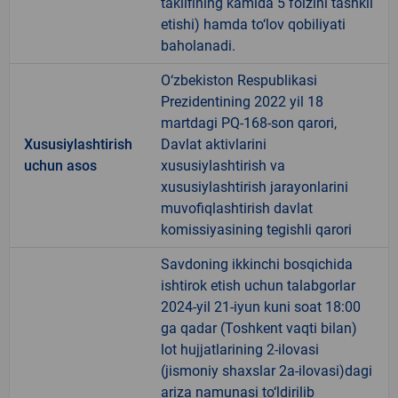
taklifining kamida 5 foizini tashkil
etishi) hamda to‘lov qobiliyati
baholanadi.
O‘zbekiston Respublikasi
Prezidentining 2022 yil 18
martdagi PQ-168-son qarori,
Xususiylashtirish
Davlat aktivlarini
uchun asos
xususiylashtirish va
xususiylashtirish jarayonlarini
muvofiqlashtirish davlat
komissiyasining tegishli qarori
Savdoning ikkinchi bosqichida
ishtirok etish uchun talabgorlar
2024-yil 21-iyun kuni soat 18:00
ga qadar (Toshkent vaqti bilan)
lot hujjatlarining 2-ilovasi
(jismoniy shaxslar 2a-ilovasi)dagi
ariza namunasi to‘ldirilib