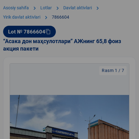
chevron_right
chevron_right
chevron_right
Asosiy sahifa
Lotlar
Davlat aktivlari
chevron_right
Yirik davlat aktivlari
7866604
Lot № 7866604
content_copy
“Асака дон маҳсулотлари” АЖнинг 65,8 фоиз
акция пакети
Rasm 1 / 7