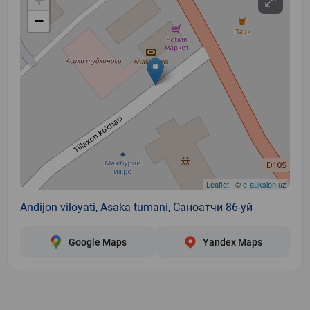
+
−
Leaflet
| ©
e-auksion.uz
Andijon viloyati, Asaka tumani, Саноатчи 86-уй
Google Maps
Yandex Maps