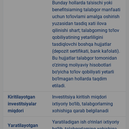
Bunday hollarda ta'sischi yoki
benefitsiarning talabgor manfaati
uchun to‘lovlarni amalga oshirish
yuzasidan tasdiq xati ilova
qilinishi shart; talabgorning to‘lov
qobiliyatining yetarliligini
tasdiqlovchi boshqa hujjatlar
(depozit sertifikati, bank kafolati).
Bu hujjatlar talabgor tomonidan
o‘zining moliyaviy hisobotlari
bo‘yicha to‘lov qobiliyati yetarli
bo‘lmagan hollarda taqdim
etiladi.
Kiritilayotgan
Investitsiya kiritish miqdori
investitsiyalar
ixtiyoriy bo‘lib, talabgorlarning
miqdori
xohishiga qarab belgilanadi
Yaratiladigan ish o‘rinlari ixtiyoriy
Yaratilayotgan
bo‘lib, talabgorlarning xohishiga