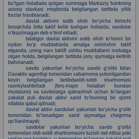
bo‘lgan holatlada qolgan summaga Markaziy bankning
asosiy stavkasi miqdorida belgilangan tartibda yillik
foizlar hisoblanadi;
davlat aktivini sotib olish bo‘yicha birinchi
bosqichda bitta taklif kelib tushgan hollarda, savdolar
o‘tkazilmagan deb eʼtirof etiladi;
talabgor davlat aktivini sotib olish to‘lovini bir
oydan ko‘p muddatlarda amalga oshirishni taklif
etganda, uning narx taklifi ushbu muddatlarni inobatga
olgan holda, belgilangan tartibda joriy qiymatga keltirib
baholanadi;
savdo yakunlari bo‘yicha savdo g‘olibi bilan
Davaktiv agentligi tomonidan xabarnoma yuborilgandan
keyin belgilangan tartibdaoldi-sotdi shartnomasi
rasmiylashtiriladi (fors-major holatlari bundan
mustasno) va savdolarga qatnashish uchun to‘langan
zakalat puli davlat aktivi xarid to‘lovining bir qismi
sifatida qabul qilinadi;
davlat aktivi savdolari yakunlari bo‘yicha g‘olib
tomonidan to‘lanadigan xarid qiymatiga chegirma
qo‘llanilmaydi;
savdolar yakunlari bo‘yicha savdo g‘olibi
tomonidan oldi-sotdi shartnomasini tuzish rad etilsa yoki
undan voz kechilsa, u tomonidan to‘langan zakalat puli