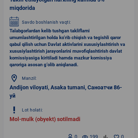
miqdorida
Savdo boshlanish vaqti:
Talabgorlardan kelib tushgan takliflarni
umumlashtirilgan holda ko‘rib chiqish va tegishli qaror
qabul qilish uchun Davlat aktivlarini xususiylashtirish va
xususiylashtirish jarayonlarini muvofiqlashtirish davlat
komissiyasiga kiritiladi hamda mazkur komissiya
qaroriga asosan g‘olib aniqlanadi.
location_on
Manzil:
Andijon viloyati, Asaka tumani, Саноатчи 86-
уй
priority_high
Lot holati:
Mol-mulk (obyekt) sotilmadi
0
remove_red_eye
199
favorite_border
0