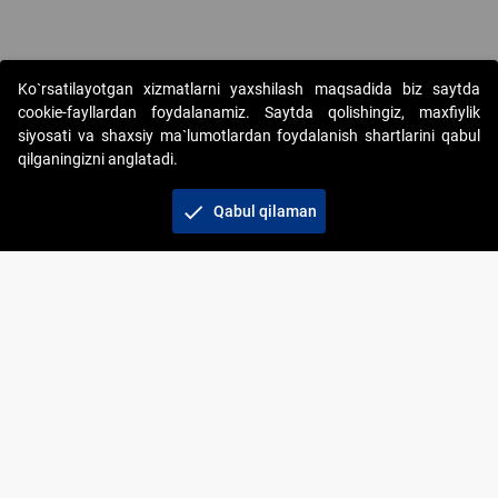
Ko`rsatilayotgan xizmatlarni yaxshilash maqsadida biz saytda
cookie-fayllardan foydalanamiz. Saytda qolishingiz, maxfiylik
siyosati va shaxsiy ma`lumotlardan foydalanish shartlarini qabul
qilganingizni anglatadi.
Copyright © 2017-2026. "Elektron onlayn-auksionlarni
tashkil etish" AJ. Barcha huquqlar himoyalangan
check
Qabul qilaman
To‘lov usullari