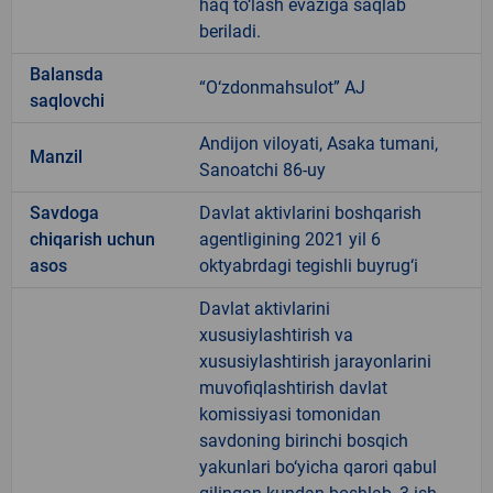
haq to‘lash evaziga saqlab
beriladi.
Balansda
“O‘zdonmahsulot” AJ
saqlovchi
Andijon viloyati, Asaka tumani,
Manzil
Sanoatchi 86-uy
Savdoga
Davlat aktivlarini boshqarish
chiqarish uchun
agentligining 2021 yil 6
asos
oktyabrdagi tegishli buyrug‘i
Davlat aktivlarini
xususiylashtirish va
xususiylashtirish jarayonlarini
muvofiqlashtirish davlat
komissiyasi tomonidan
savdoning birinchi bosqich
yakunlari bo‘yicha qarori qabul