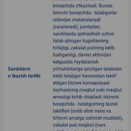
bosqichda o‘tkaziladi. Bunda:
birinchi bosqichda - talabgorlar
oldindan malakalanadi
(saralanadi), jumladan,
savdolarda qatnashish uchun
talab qilingan hujjatlarning
to‘liqligi, zakalat pulining kelib
tushganligi, davlat aktividan
kelgusida foydalanish
Savdolarni
yo‘nalishlariga qo‘yilgan talabdan
o`tkazish tartibi
kelib talabgor tomonidan taklif
etilgan biznes konsepsiyasi
loyihasining maqbul yoki maqbul
emasligi ko‘rib chiqiladi; ikkinchi
bosqichda - talabgorning tijorat
takliflari (sotib olish narxi va
to‘lovni amalga oshirish muddati),
zakalat puli miqdori (narx