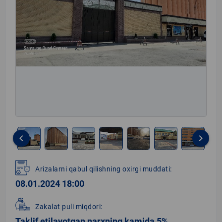
keyboard_arrow_left
keyboard_arrow_right
Item
1
Arizalarni qabul qilishning oxirgi muddati:
of
08.01.2024 18:00
7
Zakalat puli miqdori:
Taklif etilayotgan narxning kamida 5%