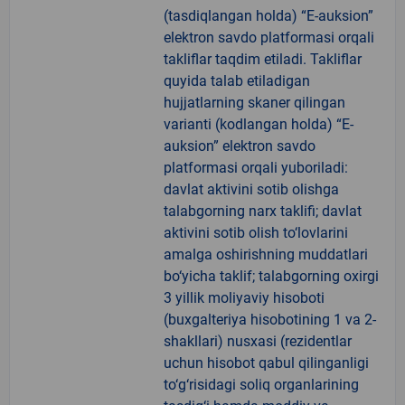
(tasdiqlangan holda) “E-auksion”
elektron savdo platformasi orqali
takliflar taqdim etiladi. Takliflar
quyida talab etiladigan
hujjatlarning skaner qilingan
varianti (kodlangan holda) “E-
auksion” elektron savdo
platformasi orqali yuboriladi:
davlat aktivini sotib olishga
talabgorning narx taklifi; davlat
aktivini sotib olish to‘lovlarini
amalga oshirishning muddatlari
bo‘yicha taklif; talabgorning oxirgi
3 yillik moliyaviy hisoboti
(buxgalteriya hisobotining 1 va 2-
shakllari) nusxasi (rezidentlar
uchun hisobot qabul qilinganligi
to‘g‘risidagi soliq organlarining