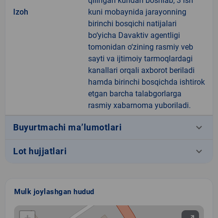
qilingan kundan boshlab, 3 ish
Izoh
kuni mobaynida jarayonning
birinchi bosqichi natijalari
bo‘yicha Davaktiv agentligi
tomonidan o‘zining rasmiy veb
sayti va ijtimoiy tarmoqlardagi
kanallari orqali axborot beriladi
hamda birinchi bosqichda ishtirok
etgan barcha talabgorlarga
rasmiy xabarnoma yuboriladi.
keyboard_arrow_down
Buyurtmachi ma’lumotlari
keyboard_arrow_down
Lot hujjatlari
Mulk joylashgan hudud