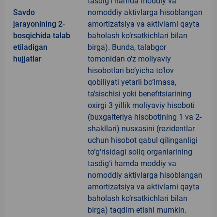
tasdig‘i hamda moddiy va
Savdo
nomoddiy aktivlarga hisoblangan
jarayonining 2-
amortizatsiya va aktivlarni qayta
bosqichida talab
baholash ko‘rsatkichlari bilan
etiladigan
birga). Bunda, talabgor
hujjatlar
tomonidan o‘z moliyaviy
hisobotlari bo‘yicha to‘lov
qobiliyati yetarli bo‘lmasa,
ta'sischisi yoki benefitsiarining
oxirgi 3 yillik moliyaviy hisoboti
(buxgalteriya hisobotining 1 va 2-
shakllari) nusxasini (rezidentlar
uchun hisobot qabul qilinganligi
to‘g‘risidagi soliq organlarining
tasdig‘i hamda moddiy va
nomoddiy aktivlarga hisoblangan
amortizatsiya va aktivlarni qayta
baholash ko‘rsatkichlari bilan
birga) taqdim etishi mumkin.