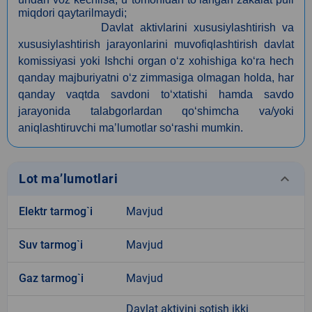
miqdori qaytarilmaydi;
Davlat aktivlarini xususiylashtirish va
xususiylashtirish jarayonlarini muvofiqlashtirish davlat
komissiyasi yoki Ishchi organ o‘z xohishiga ko‘ra hech
qanday majburiyatni o‘z zimmasiga olmagan holda, har
qanday vaqtda savdoni to‘xtatishi hamda savdo
jarayonida talabgorlardan qo‘shimcha va/yoki
aniqlashtiruvchi maʼlumotlar so‘rashi mumkin.
keyboard_arrow_down
Lot ma’lumotlari
Elektr tarmog`i
Mavjud
Suv tarmog`i
Mavjud
Gaz tarmog`i
Mavjud
Davlat aktivini sotish ikki