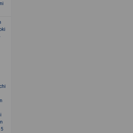
ni
n
oki
-
chi
an
i
an
 5