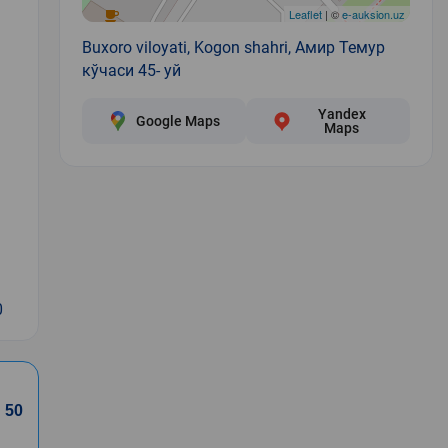
Leaflet
| ©
e-auksion.uz
Buxoro viloyati, Kogon shahri, Амир Темур
кўчаси 45- уй
Yandex
Google Maps
Maps
0
50