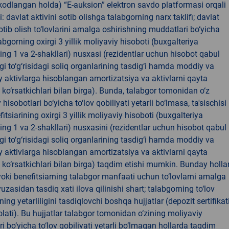
(kodlangan holda) “E-auksion” elektron savdo platformasi orqali
: davlat aktivini sotib olishga talabgorning narx taklifi; davlat
sotib olish to‘lovlarini amalga oshirishning muddatlari bo‘yicha
labgorning oxirgi 3 yillik moliyaviy hisoboti (buxgalteriya
ing 1 va 2-shakllari) nusxasi (rezidentlar uchun hisobot qabul
igi to‘g‘risidagi soliq organlarining tasdig‘i hamda moddiy va
aktivlarga hisoblangan amortizatsiya va aktivlarni qayta
ko‘rsatkichlari bilan birga). Bunda, talabgor tomonidan o‘z
hisobotlari bo‘yicha to‘lov qobiliyati yetarli bo‘lmasa, ta'sischisi
fitsiarining oxirgi 3 yillik moliyaviy hisoboti (buxgalteriya
ing 1 va 2-shakllari) nusxasini (rezidentlar uchun hisobot qabul
igi to‘g‘risidagi soliq organlarining tasdig‘i hamda moddiy va
aktivlarga hisoblangan amortizatsiya va aktivlarni qayta
ko‘rsatkichlari bilan birga) taqdim etishi mumkin. Bunday holla
 yoki benefitsiarning talabgor manfaati uchun to‘lovlarni amalga
yuzasidan tasdiq xati ilova qilinishi shart; talabgorning to‘lov
ning yetarliligini tasdiqlovchi boshqa hujjatlar (depozit sertifikati
lati). Bu hujjatlar talabgor tomonidan o‘zining moliyaviy
ri bo‘yicha to‘lov qobiliyati yetarli bo‘lmagan hollarda taqdim