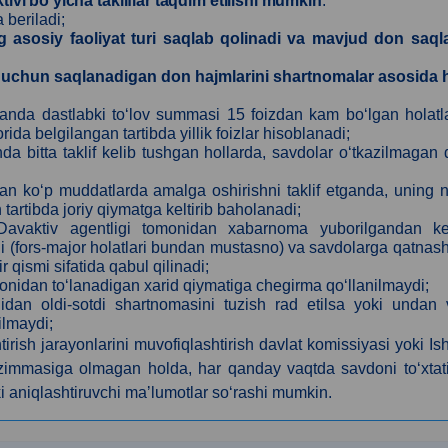
ktivi bo‘yicha takliflar taqdim etilishi mumkin
.
 beriladi;
 asosiy faoliyat turi saqlab qolinadi va mavjud don saql
i uchun saqlanadigan don hajmlarini shartnomalar asosida 
otilganda dastlabki to‘lov summasi 15 foizdan kam bo‘lgan holat
 belgilangan tartibda yillik foizlar hisoblanadi;
chda bitta taklif kelib tushgan hollarda, savdolar o‘tkazilmagan
oydan ko‘p muddatlarda amalga oshirishni taklif etganda, uning 
tartibda joriy qiymatga keltirib baholanadi;
 Davaktiv agentligi tomonidan xabarnoma yuborilgandan ke
adi (fors-major holatlari bundan mustasno) va savdolarga qatnas
r qismi sifatida qabul qilinadi;
omonidan to‘lanadigan xarid qiymatiga chegirma qo‘llanilmaydi;
idan oldi-sotdi shartnomasini tuzish rad etilsa yoki undan 
ilmaydi;
tirish jarayonlarini muvofiqlashtirish davlat komissiyasi yoki Is
 zimmasiga olmagan holda, har qanday vaqtda savdoni to‘xtat
 aniqlashtiruvchi maʼlumotlar so‘rashi mumkin.