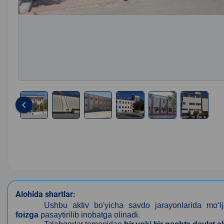
keyboard_arrow_left
Item
1
of
6
Alohida shartlar:
Ushbu aktiv bo'yicha savdo jarayonlarida mo‘lj
foizga
pasaytirilib inobatga olinadi.