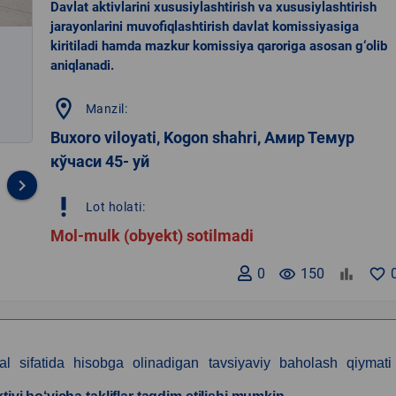
Davlat aktivlarini xususiylashtirish va xususiylashtirish
jarayonlarini muvofiqlashtirish davlat komissiyasiga
kiritiladi hamda mazkur komissiya qaroriga asosan g‘olib
aniqlanadi.
location_on
Manzil:
Buxoro viloyati, Kogon shahri, Амир Темур
кўчаси 45- уй
keyboard_arrow_right
priority_high
Lot holati:
Mol-mulk (obyekt) sotilmadi
0
remove_red_eye
150
favorite_border
al sifatida hisobga olinadigan tavsiyaviy baholash qiymati