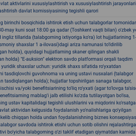
avlat aktivlarini xususiylashtirish va xususiylashtirish jarayonlari
shtirish davlat komissiyasining tegishli qarori
 birinchi bosqichida ishtirok etish uchun talabgorlar tomonida
30-may kuni soat 18:00 ga qadar (Toshkent vaqti bilan) o'zbek y
ingliz tillarida (talabgorning ixtiyoriga ko'ra) lot hujjatlarining 1
jismoniy shaxslar 1 a-ilovasi)dagi ariza namunasi to'ldirilib
an holda), quyidagi hujjatlarning skaner qilingan shakli
n holda) "E-auksion" elektron savdo platformasi orqali taqdim
a) yuridik shaxslar uchun: yuridik shaxs sifatida ro'yxatdan
ini tasdiqlovchi guvohnoma va uning ustavi nusxalari (talabgor
 tasdiqlangan holda); hujjatlar topshirilgan sanaga talabgor,
ischisi va/yoki benefitsiarining to'liq ro'yxati (agar to'lovga ta'sis
enefitsiarning mablag'i jalb etilishi ko'zda tutilayotgan bo'lsa,
ing ustav kapitalidagi tegishli ulushlarini va miqdorini ko'rsatg
avlat aktividan kelgusida foydalanish yo'nalishlariga qo'yilgan
 kelib chiqqan holda undan foydalanishning biznes konsepsiyas
 talabgor savdoda ishtirok etishi uchun sotib olishni rejalashtirg
tivi bo'yicha talabgorning o'zi taklif etadigan qiymatdan kamida