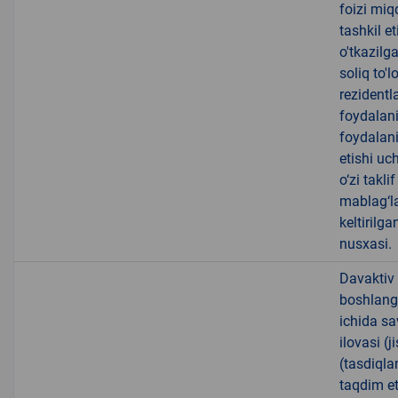
foizi miq
tashkil e
o'tkazilga
soliq to'
rezidentl
foydalani
foydalani
etishi uc
o‘zi takl
mablag‘la
keltirilg
nusxasi.
Davaktiv 
boshlanga
ichida sa
ilovasi (
(tasdiqla
taqdim et