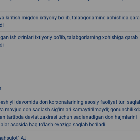
iya kiritish miqdori ixtiyoriy bo‘lib, talabgorlarning xohishiga qar
di
gan ish o‘rinlari ixtiyoriy bo‘lib, talabgorlarning xohishiga qarab
di
m
sh yil davomida don korxonalarining asosiy faoliyat turi saqla
va mavjud don saqlash sig‘imlari kamaytirilmaydi; qonunchilikd
an tartibda davlat zaxirasi uchun saqlanadigan don hajmlarini
lar asosida haq to‘lash evaziga saqlab beriladi.
ahsulot” AJ