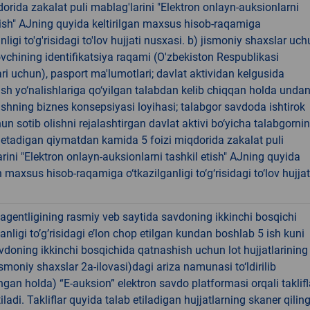
dorida zakalat puli mablag'larini "Elektron onlayn-auksionlarni
tish" AJning quyida keltirilgan maxsus hisob-raqamiga
nligi to'g'risidagi to'lov hujjati nusxasi. b) jismoniy shaxslar uch
lovchining identifikatsiya raqami (O'zbekiston Respublikasi
ari uchun), pasport ma'lumotlari; davlat aktividan kelgusida
sh yo‘nalishlariga qo‘yilgan talabdan kelib chiqqan holda unda
shning biznes konsepsiyasi loyihasi; talabgor savdoda ishtirok
hun sotib olishni rejalashtirgan davlat aktivi bo‘yicha talabgorni
if etadigan qiymatdan kamida 5 foizi miqdorida zakalat puli
rini "Elektron onlayn-auksionlarni tashkil etish" AJning quyida
an maxsus hisob-raqamiga o‘tkazilganligi to‘g‘risidagi to‘lov hujjat
agentligining rasmiy veb saytida savdoning ikkinchi bosqichi
nligi to’g’risidagi e’lon chop etilgan kundan boshlab 5 ish kuni
vdoning ikkinchi bosqichida qatnashish uchun lot hujjatlarining 
jismoniy shaxslar 2a-ilovasi)dagi ariza namunasi to‘ldirilib
ngan holda) “E-auksion” elektron savdo platformasi orqali taklifl
iladi. Takliflar quyida talab etiladigan hujjatlarning skaner qilin