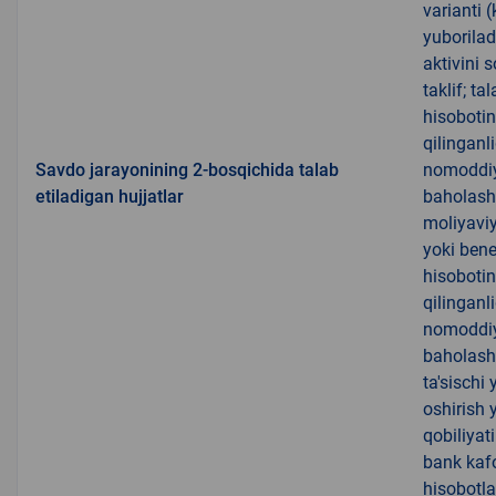
varianti 
yuboriladi
aktivini 
taklif; ta
hisobotin
qilinganl
Savdo jarayonining 2-bosqichida talab
nomoddiy 
etiladigan hujjatlar
baholash 
moliyaviy 
yoki bene
hisobotin
qilinganl
nomoddiy 
baholash 
ta'sischi
oshirish 
qobiliyati
bank kafo
hisobotla