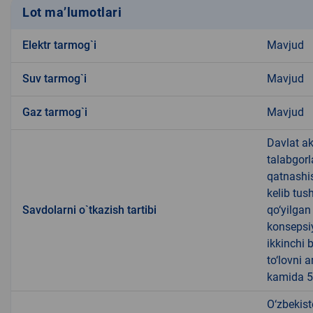
Lot ma’lumotlari
Elektr tarmog`i
Mavjud
Suv tarmog`i
Mavjud
Gaz tarmog`i
Mavjud
Davlat ak
talabgorl
qatnashis
kelib tus
Savdolarni o`tkazish tartibi
qo‘yilgan
konsepsiy
ikkinchi b
to‘lovni 
kamida 5 
O‘zbekist