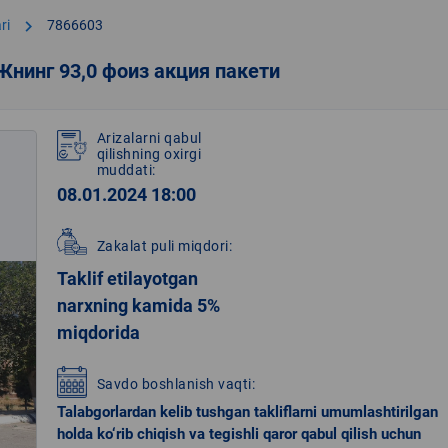
chevron_right
ri
7866603
нинг 93,0 фоиз акция пакети
Arizalarni qabul
qilishning oxirgi
muddati:
08.01.2024 18:00
Zakalat puli miqdori:
Taklif etilayotgan
narxning kamida 5%
miqdorida
Savdo boshlanish vaqti:
Talabgorlardan kelib tushgan takliflarni umumlashtirilgan
holda ko‘rib chiqish va tegishli qaror qabul qilish uchun