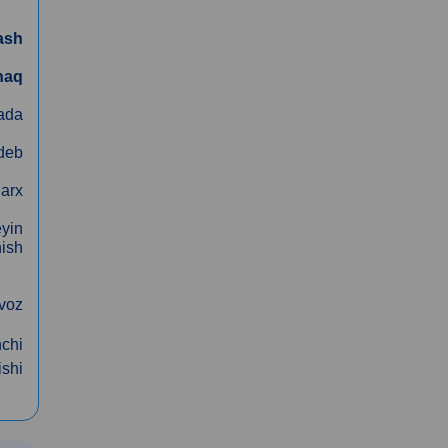
ash
haq
lada
 deb
narx
yin
hish
voz
hchi
ishi