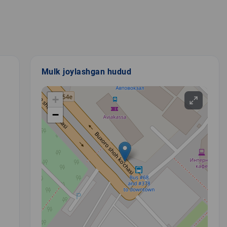
Mulk joylashgan hudud
+
−