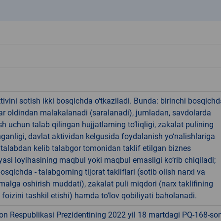
k
tivini sotish ikki bosqichda o‘tkaziladi. Bunda: birinchi bosqichd
ar oldindan malakalanadi (saralanadi), jumladan, savdolarda
h uchun talab qilingan hujjatlarning to‘liqligi, zakalat pulining
hganligi, davlat aktividan kelgusida foydalanish yo‘nalishlariga
 talabdan kelib talabgor tomonidan taklif etilgan biznes
asi loyihasining maqbul yoki maqbul emasligi ko‘rib chiqiladi;
osqichda - talabgorning tijorat takliflari (sotib olish narxi va
amalga oshirish muddati), zakalat puli miqdori (narx taklifining
foizini tashkil etishi) hamda to‘lov qobiliyati baholanadi.
on Respublikasi Prezidentining 2022 yil 18 martdagi PQ-168-so