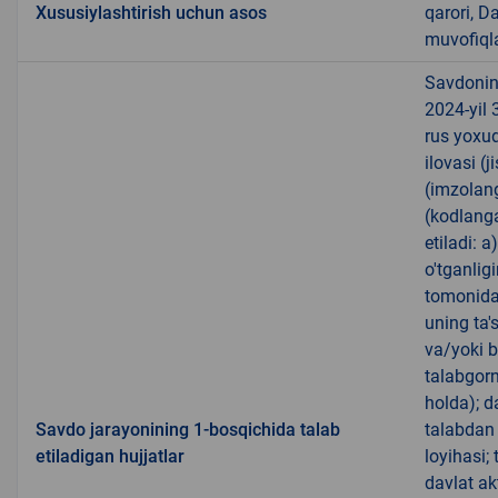
Xususiylashtirish uchun asos
qarori, D
muvofiqla
Savdoning
2024-yil 
rus yoxud 
ilovasi (
(imzolang
(kodlanga
etiladi: 
o'tganlig
tomonidan
uning ta's
va/yoki b
talabgorn
holda); d
Savdo jarayonining 1-bosqichida talab
talabdan
etiladigan hujjatlar
loyihasi;
davlat ak