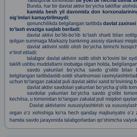
Talabgorlar tomonidan
bir yoki bir nechta davlat a
Bunda, har bir davlat aktivi bo‘yicha takliflar alohida
kamida besh yil davomida don korxonalarining
sig‘imlari kamaytirilmaydi
;
qonunchilikda belgilangan tartibda
davlat zaxiras
to‘lash evaziga saqlab beriladi
;
davlat aktivi bo‘lib-bo‘lib to‘lash sharti bilan s
qolgan summaga Markaziy bankning asosiy stavkasi miqdorida
davlat aktivini sotib olish bo‘yicha birinchi bosqi
eʼtirof etiladi;
talabgor davlat aktivini sotib olish to‘lovini bir 
taklifi ushbu muddatlarni inobatga olgan holda, belgilangan 
savdo yakunlari bo‘yicha savdo g‘olibi bilan
belgilangan tartibdaoldi-sotdi shartnomasi rasmiylashtiril
uchun to‘langan zakalat puli davlat aktivi xarid to‘lovining bi
davlat aktivi savdolari yakunlari bo‘yicha g‘olib t
savdolar yakunlari bo‘yicha savdo g‘olibi tomon
kechilsa, u tomonidan to‘langan zakalat puli miqdori qaytar
Davlat aktivlarini xususiylashtirish va xususiylash
organ o‘z xohishiga ko‘ra hech qanday majburiyatni o‘z
hamda savdo jarayonida talabgorlardan qo‘shimcha va/yoki