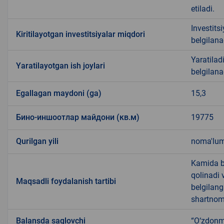
etiladi.
Investits
Kiritilayotgan investitsiyalar miqdori
belgilana
Yaratiladi
Yaratilayotgan ish joylari
belgilana
Egallagan maydoni (ga)
15,3
Бино-иншоотлар майдони (кв.м)
19775
Qurilgan yili
noma'lu
Kamida be
qolinadi 
Maqsadli foydalanish tartibi
belgilang
shartnoma
Balansda saqlovchi
“O‘zdonm