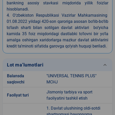
bankning asosiy stavkasi miqdorida yillik foizlar
hisoblanadi.
4. O‘zbekiston Respublikasi Vazirlar Mahkamasining
01.08.2022 yildagi 420-son qaroriga asosan bo‘lib-bo‘lib
to‘lash sharti bilan sotilgan davlat aktivlari bo‘yicha
kamida 35 foiz miqdoridagi dastlabki to‘lovni bir yo‘la
amalga oshirgan xaridorlarga mazkur davlat aktivlarini
kredit ta’minoti sifatida garovga qo‘yish huquqi beriladi.
keyboard_arrow_down
Lot ma’lumotlari
Balansda
"UNIVERSAL TENNIS PLUS"
saqlovchi
MCHJ
Jismoniy tarbiya va sport
Faoliyat turi
faoliyatini tashkil etish
1. Davlat ulushining oldi-sotdi
shartnomasi bayonnoma