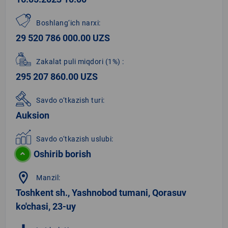
Boshlang‘ich narxi:
29 520 786 000.00 UZS
Zakalat puli miqdori
(1%)
:
295 207 860.00 UZS
Savdo o‘tkazish turi:
Auksion
Savdo o‘tkazish uslubi:
Oshirib borish
location_on
Manzil:
Toshkent sh., Yashnobod tumani, Qorasuv
ko'chasi, 23-uy