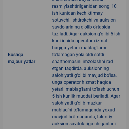
rasmiylashtirilganidan so‘ng, 10
ish kunidan kechiktirmay
sotuvchi, ishtirokchi va auksion
savdolarining g‘olib o‘rtasida
tuziladi. Agar auksion g‘olibi 5 ish
kuni ichida operator xizmat
haqiga yetarli mablag‘larni
Boshqa
to‘lamagan yoki oldi-sotdi
majburiyatlar
shartnomasini imzolashni rad
etgan taqdirda, auksionning
salohiyatli g‘olibi mavjud bo‘lsa,
unga operator hizmat haqida
yetarli mablag‘larni to‘lash uchun
5 ish kunlik muddat beriladi. Agar
salohiyatli g‘olib mazkur
mablag‘ni to‘lamaganda yoxud
mavjud bo‘lmaganda, takroriy
auksion savdolariga chiqariladi.