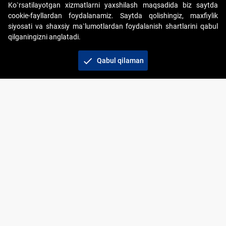
Ko`rsatilayotgan xizmatlarni yaxshilash maqsadida biz saytda
cookie-fayllardan foydalanamiz. Saytda qolishingiz, maxfiylik
siyosati va shaxsiy ma`lumotlardan foydalanish shartlarini qabul
qilganingizni anglatadi.
Copyright © 2017-2026. "Elektron onlayn-auksionlarni
tashkil etish" AJ. Barcha huquqlar himoyalangan
check
Qabul qilaman
To‘lov usullari
Bog‘lanish