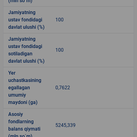
(mln so`m)
Jamiyatning
ustav fondidagi
100
davlat ulushi (%)
Jamiyatning
ustav fondidagi
100
sotiladigan
davlat ulushi (%)
Yer
uchastkasining
egallagan
0,7622
umumiy
maydoni (ga)
Asosiy
fondlarning
5245,339
balans qiymati
(mln so`m)