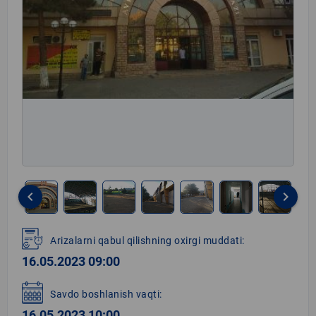
keyboard_arrow_left
keyboard_arrow_right
Item
1
Arizalarni qabul qilishning oxirgi muddati:
of
16.05.2023 09:00
20
Savdo boshlanish vaqti:
16.05.2023 10:00