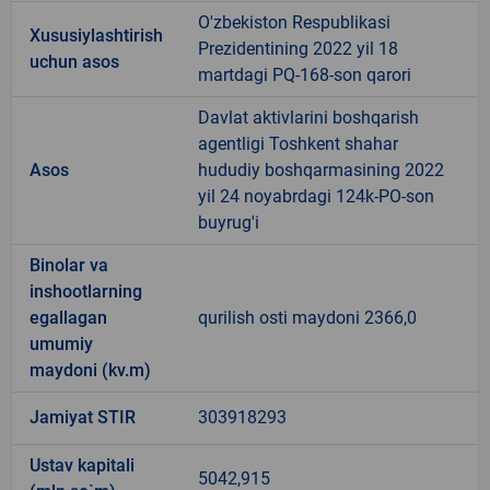
O'zbekiston Respublikasi
Xususiylashtirish
Prezidentining 2022 yil 18
uchun asos
martdagi PQ-168-son qarori
Davlat aktivlarini boshqarish
agentligi Toshkent shahar
Asos
hududiy boshqarmasining 2022
yil 24 noyabrdagi 124k-PO-son
buyrug'i
Binolar va
inshootlarning
egallagan
qurilish osti maydoni 2366,0
umumiy
maydoni (kv.m)
Jamiyat STIR
303918293
Ustav kapitali
5042,915