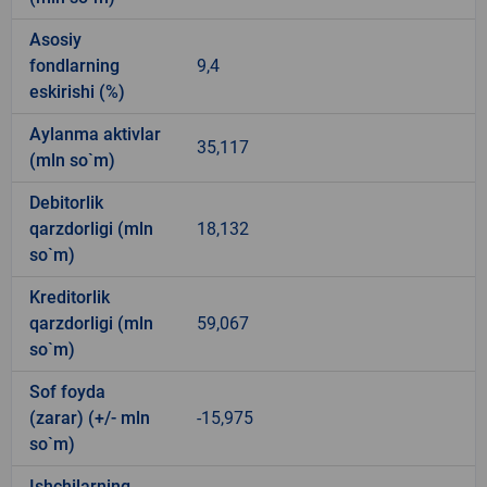
Asosiy
fondlarning
9,4
eskirishi (%)
Aylanma aktivlar
35,117
(mln so`m)
Debitorlik
qarzdorligi (mln
18,132
so`m)
Kreditorlik
qarzdorligi (mln
59,067
so`m)
Sof foyda
(zarar) (+/- mln
-15,975
so`m)
Ishchilarning