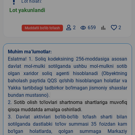
priority_high
Lot holati:
Lot yakunlandi
2
remove_red_eye
659
2
Muddatli bo‘lib to‘lash
Muhim ma’lumotlar:
Eslatma! 1. Soliq kodeksining 256-moddasiga asosan
davlat mol-mulki sotilganda ushbu mol-mulkni sotib
olgan xaridor soliq agenti hisoblanadi (Obyektning
baholash paytida QQS qo‘shib hisoblangan holatlar va
Yakka tartibdagi tadbirkor bo‘lmagan jismoniy shaxslar
bundan mustasno).
2.
Sotib olish to'lovlari shartnoma shartlariga muvofiq
qisqa muddatda amalga oshiriladi
.
3. Davlat aktivlari bo‘lib-bo‘lib to‘lash sharti bilan
sotilganda dastlabki to‘lov summasi 35 foizdan kam
bo‘lgan holatlarda, qolgan summaga Markaziy