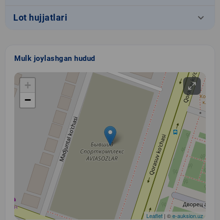
keyboard_arrow_down
Lot hujjatlari
Mulk joylashgan hudud
+
−
Leaflet
| ©
e-auksion.uz