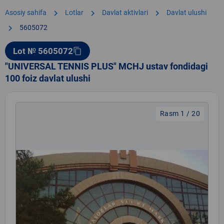
chevron_right
chevron_right
chevron_right
Asosiy sahifa
Lotlar
Davlat aktivlari
Davlat ulushi
chevron_right
5605072
Lot № 5605072
content_copy
"UNIVERSAL TENNIS PLUS" MCHJ ustav fondidagi
100 foiz davlat ulushi
Rasm 1 / 20