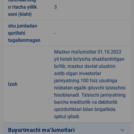
o`rtacha yillik
3
soni (kishi)
shu jumladan
qurilishi
-
tugallanmagan
Mazkur ma'lumotlar 01.10.2022
yil holati bo‘yicha shakllantirilgan
bo‘lib, mazkur davlat ulushini
sotib olgan investorlar
jamiyatning 100 foiz ulushiga
Izoh
nisbatan egalik qiluvchi ta'sischisi
hisoblanadi. Ta'sischi jamiyatning
barcha kreditorlik va debitorlik
qarzdorliklari bilan birgalikda
qabul qiladi.
keyboard_arrow_down
Buyurtmachi ma’lumotlari