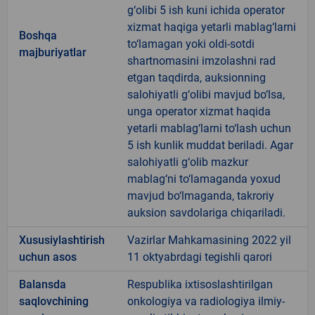
g‘olibi 5 ish kuni ichida operator
xizmat haqiga yetarli mablag‘larni
Boshqa
to‘lamagan yoki oldi-sotdi
majburiyatlar
shartnomasini imzolashni rad
etgan taqdirda, auksionning
salohiyatli g‘olibi mavjud bo‘lsa,
unga operator xizmat haqida
yetarli mablag‘larni to‘lash uchun
5 ish kunlik muddat beriladi. Agar
salohiyatli g‘olib mazkur
mablag‘ni to‘lamaganda yoxud
mavjud bo‘lmaganda, takroriy
auksion savdolariga chiqariladi.
Xususiylashtirish
Vazirlar Mahkamasining 2022 yil
uchun asos
11 oktyabrdagi tegishli qarori
Balansda
Respublika ixtisoslashtirilgan
saqlovchining
onkologiya va radiologiya ilmiy-