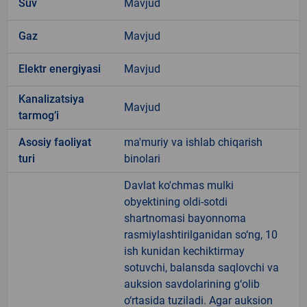
Suv
Mavjud
Gaz
Mavjud
Elektr energiyasi
Mavjud
Kanalizatsiya
Mavjud
tarmogʼi
Аsosiy faoliyat
ma'muriy va ishlab chiqarish
turi
binolari
Davlat ko'chmas mulki
obyektining oldi-sotdi
shartnomasi bayonnoma
rasmiylashtirilganidan so‘ng, 10
ish kunidan kechiktirmay
sotuvchi, balansda saqlovchi va
auksion savdolarining g‘olib
o‘rtasida tuziladi. Agar auksion