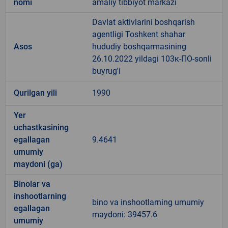
nomi
amaliy tibbiyot markazi
Davlat aktivlarini boshqarish
agentligi Toshkent shahar
Asos
hududiy boshqarmasining
26.10.2022 yildagi 103к-ПО-sonli
buyrug'i
Qurilgan yili
1990
Yer
uchastkasining
egallagan
9.4641
umumiy
maydoni (ga)
Binolar va
inshootlarning
bino va inshootlarning umumiy
egallagan
maydoni: 39457.6
umumiy