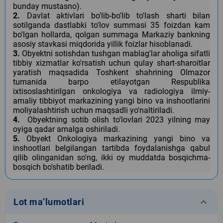
bunday mustasno).
2.
Davlat aktivlari bo'lib-bo'lib to'lash sharti bilan
sotilganda dastlabki to'lov summasi 35 foizdan kam
bo'lgan hollarda, qolgan summaga Markaziy bankning
asosiy stavkasi miqdorida yillik foizlar hisoblanadi.
3.
Obyektni sotishdan tushgan mablag'lar aholiga sifatli
tibbiy xizmatlar ko'rsatish uchun qulay shart-sharoitlar
yaratish maqsadida Toshkent shahrining Olmazor
tumanida barpo etilayotgan Respublika
ixtisoslashtirilgan onkologiya va radiologiya ilmiy-
amaliy tibbiyot markazining yangi bino va inshootlarini
moliyalashtirish uchun maqsadli yo'naltiriladi.
4.
Obyektning sotib olish to'lovlari 2023 yilning may
oyiga qadar amalga oshiriladi.
5.
Obyekt Onkologiya markazining yangi bino va
inshootlari belgilangan tartibda foydalanishga qabul
qilib olinganidan so'ng, ikki oy muddatda bosqichma-
bosqich bo'shatib beriladi.
keyboard_arrow_down
Lot ma’lumotlari