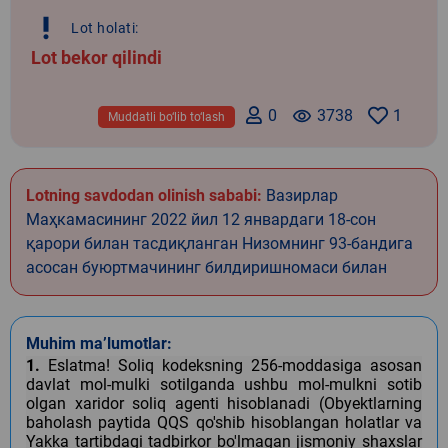
priority_high
Lot holati:
Lot bekor qilindi
0
remove_red_eye
3738
1
Muddatli bo‘lib to‘lash
Lotning savdodan olinish sababi:
Вазирлар
Маҳкамасининг 2022 йил 12 январдаги 18-сон
қарори билан тасдиқланган Низомнинг 93-бандига
асосан буюртмачининг билдиришномаси билан
Muhim ma’lumotlar:
1.
Eslatma! Soliq kodeksning 256-moddasiga asosan
davlat mol-mulki sotilganda ushbu mol-mulkni sotib
olgan xaridor soliq agenti hisoblanadi (Obyektlarning
baholash paytida QQS qo'shib hisoblangan holatlar va
Yakka tartibdagi tadbirkor bo'lmagan jismoniy shaxslar