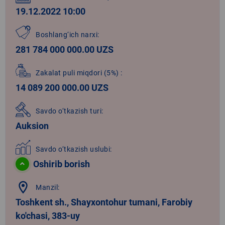
19.12.2022 10:00
Boshlang‘ich narxi:
281 784 000 000.00 UZS
Zakalat puli miqdori
(5%)
:
14 089 200 000.00 UZS
Savdo o‘tkazish turi:
Auksion
Savdo o‘tkazish uslubi:
Oshirib borish
location_on
Manzil:
Toshkent sh., Shayxontohur tumani, Farobiy
ko'chasi, 383-uy