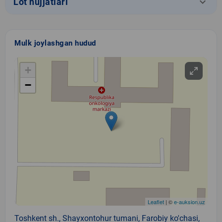
keyboard_arrow_down
Lot hujjatlari
Mulk joylashgan hudud
+
−
Leaflet
| ©
e-auksion.uz
Toshkent sh., Shayxontohur tumani, Farobiy ko'chasi,