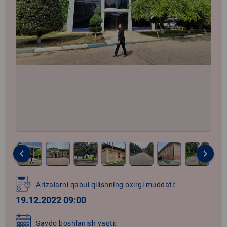
keyboard_arrow_left
keyboard_arrow_right
Item
1
Arizalarni qabul qilishning oxirgi muddati:
of
19.12.2022 09:00
17
Savdo boshlanish vaqti: