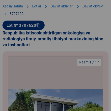
chevron_right
chevron_right
chevron_right
Asosiy sahifa
Lotlar
Davlat aktivlari
Davlat obyekti
chevron_right
3707620
Lot № 3707620
content_copy
Respublika ixtisoslashtirilgan onkologiya va
radiologiya ilmiy-amaliy tibbiyot markazining bino
va inshootlari
Rasm 1 / 17