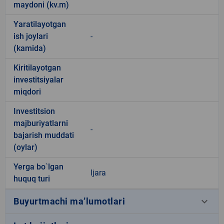
maydoni (kv.m)
Yaratilayotgan
ish joylari
-
(kamida)
Kiritilayotgan
investitsiyalar
miqdori
Investitsion
majburiyatlarni
-
bajarish muddati
(oylar)
Yerga bo`lgan
Ijara
huquq turi
keyboard_arrow_down
Buyurtmachi ma’lumotlari