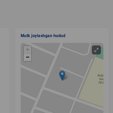
Mulk joylashgan hudud
+
−