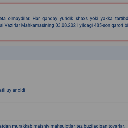
eta olmaydilar. Har qanday yuridik shaxs yoki yakka tartibd
asi Vazirlar Mahkamasining 03.08.2021 yildagi 485-son qarori b
k
tli uylar oldi
hatdan murakkab maishiy mahsulotlar, tez buziladigan tovarlar,