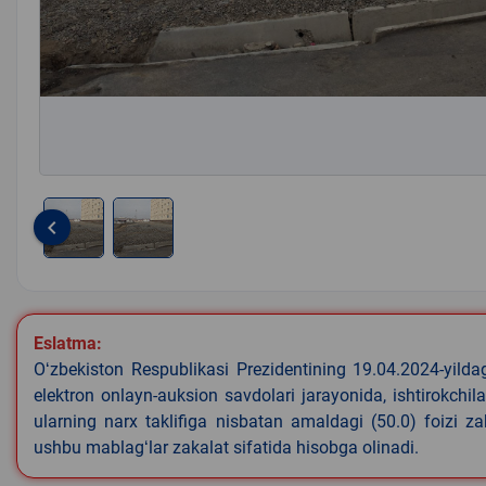
keyboard_arrow_left
Item
1
of
2
Eslatma:
Oʻzbekiston Respublikasi Prezidentining 19.04.2024-yild
elektron onlayn-auksion savdolari jarayonida, ishtirokchi
ularning narx taklifiga nisbatan amaldagi (50.0) foizi z
ushbu mablagʻlar zakalat sifatida hisobga olinadi.