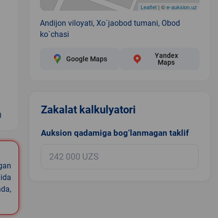
Leaflet
| ©
e-auksion.uz
Andijon viloyati, Xo`jaobod tumani, Obod
ko`chasi
Yandex
Google Maps
Maps
Zakalat kalkulyatori
0
Auksion qadamiga bog‘lanmagan taklif
igan
ida
nda,