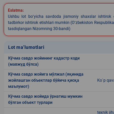
Eslatma:
Ushbu lot boʻyicha savdoda jismoniy shaxslar ishtirok 
tadbirkor ishtirok etishlari mumkin (Oʻzbekiston Respublik
tasdiqlangan Nizomning 30-bandi)
Lot ma’lumotlari
Кўчма савдо жойининг кадастр коди
(мавжуд бўлса)
Кўчма савдо жойига мўлжал (яқинида
жойлашган объектлар бўйича қисқа
Ko`p qava
маълумот)
Кўчма савдо жойида ўрнатиш мумкин
бўлган объект турлари
texnik ji