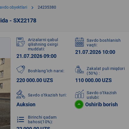
chevron_right
avdo obyektlari
24235380
dida - SX22178
Arizalarni qabul
Savdo boshlanish
qilishning oxirgi
vaqti:
muddati:
21.07.2026 10:00
21.07.2026 09:00
Zakalat puli miqdori
Boshlang‘ich narxi:
(50%)
:
220 000.00 UZS
110 000.00 UZS
Savdo o‘tkazish
Savdo o‘tkazish turi:
uslubi:
Auksion
Oshirib borish
Birinchi qadam
format_list_numbered
bahosi(10%):
22 000.00 UZS