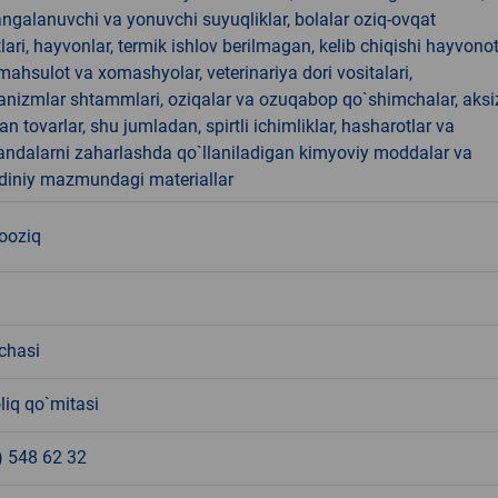
angalanuvchi va yonuvchi suyuqliklar, bolalar oziq-ovqat
ari, hayvonlar, termik ishlov berilmagan, kelib chiqishi hayvono
hsulot va xomashyolar, veterinariya dori vositalari,
anizmlar shtammlari, oziqalar va ozuqabop qo`shimchalar, aksi
an tovarlar, shu jumladan, spirtli ichimliklar, hasharotlar va
andalarni zaharlashda qo`llaniladigan kimyoviy moddalar va
 diniy mazmundagi materiallar
nooziq
chasi
liq qo`mitasi
) 548 62 32