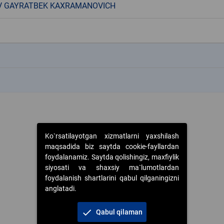
V GAYRATBEK KAXRAMANOVICH
k
k
Ko`rsatilayotgan xizmatlarni yaxshilash
maqsadida biz saytda cookie-fayllardan
foydalanamiz. Saytda qolishingiz, maxfiylik
siyosati va shaxsiy ma`lumotlardan
foydalanish shartlarini qabul qilganingizni
anglatadi.
check
Qabul qilaman