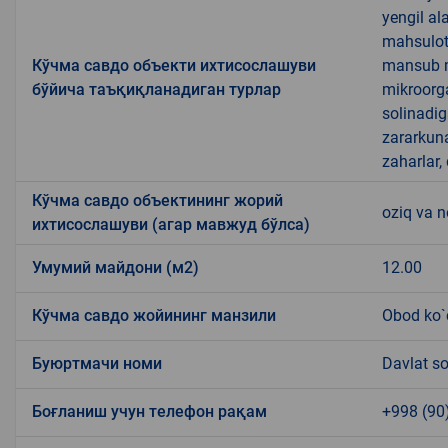
yengil al
mahsulotl
Кўчма савдо объекти ихтисослашуви
mansub ma
бўйича таъқиқланадиган турлар
mikroorg
solinadig
zararkun
zaharlar,
Кўчма савдо объектининг жорий
oziq va 
ихтисослашуви (агар мавжуд бўлса)
Умумий майдони (м2)
12.00
Кўчма савдо жойининг манзили
Obod ko`
Буюртмачи номи
Davlat so
Боғланиш учун телефон рақам
+998 (90