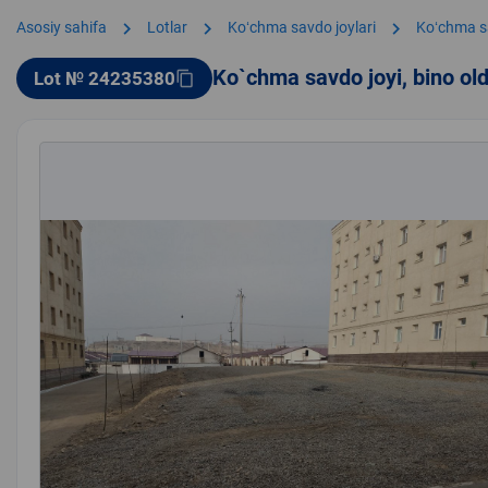
chevron_right
chevron_right
chevron_right
Asosiy sahifa
Lotlar
Koʻchma savdo joylari
Koʻchma s
Ko`chma savdo joyi, bino ol
Lot № 24235380
content_copy