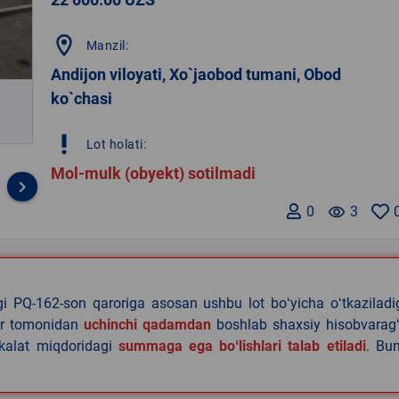
location_on
Manzil:
Andijon viloyati, Xo`jaobod tumani, Obod
ko`chasi
priority_high
Lot holati:
Mol-mulk (obyekt) sotilmadi
keyboard_arrow_right
0
remove_red_eye
3
agi PQ-162-son qaroriga asosan ushbu lot boʻyicha oʻtkazilad
lar tomonidan
uchinchi qadamdan
boshlab shaxsiy hisobvaragʻ
akalat miqdoridagi
summaga ega boʻlishlari talab etiladi
. Bu