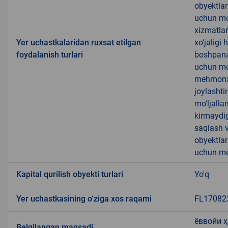
obyektlar
uchun mo‘
xizmatlar
Yer uchastkalaridan ruxsat etilgan
xo‘jaligi
foydalanish turlari
boshpanas
uchun mo‘
mehmonxon
joylashti
mo‘ljalla
kirmaydig
saqlash v
obyektlar
uchun mo‘
Kapital qurilish obyekti turlari
Yo'q
Yer uchastkasining o‘ziga xos raqami
FL17082
ёввойи 
Belgilangan maqsadi