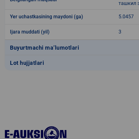
ташкил 
Yer uchastkasining maydoni (ga)
5.0457
Ijara muddati (yil)
3
Buyurtmachi ma’lumotlari
Lot hujjatlari