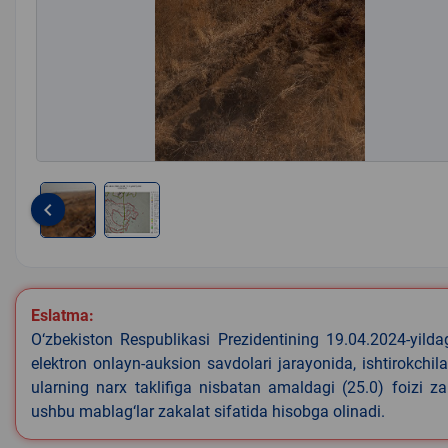
keyboard_arrow_left
Item
1
of
2
Eslatma:
O‘zbekiston Respublikasi Prezidentining 19.04.2024-yild
elektron onlayn-auksion savdolari jarayonida, ishtirokchi
ularning narx taklifiga nisbatan amaldagi (25.0) foizi z
ushbu mablag‘lar zakalat sifatida hisobga olinadi.