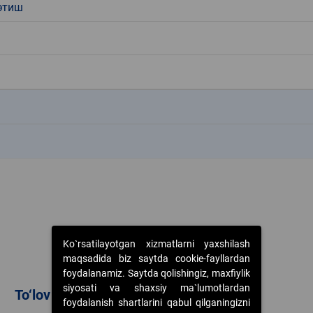
этиш
k
k
Ko`rsatilayotgan xizmatlarni yaxshilash
maqsadida biz saytda cookie-fayllardan
foydalanamiz. Saytda qolishingiz, maxfiylik
siyosati va shaxsiy ma`lumotlardan
To‘lov usullari
foydalanish shartlarini qabul qilganingizni