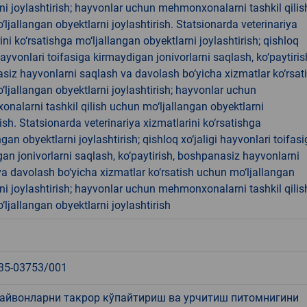
ni joylashtirish; hayvonlar uchun mehmonxonalarni tashkil qilis
ljallangan obyektlarni joylashtirish. Statsionarda veterinariya
ini ko‘rsatishga mo‘ljallangan obyektlarni joylashtirish; qishloq
 hayvonlari toifasiga kirmaydigan jonivorlarni saqlash, ko‘paytiris
iz hayvonlarni saqlash va davolash bo‘yicha xizmatlar ko‘rsat
ljallangan obyektlarni joylashtirish; hayvonlar uchun
alarni tashkil qilish uchun mo‘ljallangan obyektlarni
rish. Statsionarda veterinariya xizmatlarini ko‘rsatishga
ngan obyektlarni joylashtirish; qishloq xo‘jaligi hayvonlari toifas
an jonivorlarni saqlash, ko‘paytirish, boshpanasiz hayvonlarni
a davolash bo‘yicha xizmatlar ko‘rsatish uchun mo‘ljallangan
ni joylashtirish; hayvonlar uchun mehmonxonalarni tashkil qilis
ljallangan obyektlarni joylashtirish
35-03753/001
ҳайвонларни такрор кўпайтириш ва урчитиш питомнигини