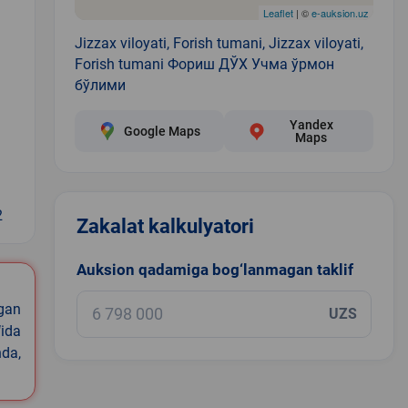
Leaflet
| ©
e-auksion.uz
Jizzax viloyati, Forish tumani, Jizzax viloyati,
Forish tumani Фориш ДЎХ Учма ўрмон
бўлими
Yandex
Google Maps
Maps
2
Zakalat kalkulyatori
Auksion qadamiga bog‘lanmagan taklif
igan
UZS
ida
nda,