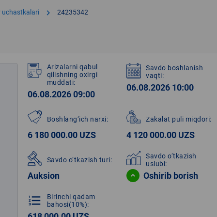
chevron_right
 uchastkalari
24235342
Arizalarni qabul
Savdo boshlanish
qilishning oxirgi
vaqti:
muddati:
06.08.2026 10:00
06.08.2026 09:00
Boshlang‘ich narxi:
Zakalat puli miqdori
:
6 180 000.00 UZS
4 120 000.00 UZS
Savdo o‘tkazish
Savdo o‘tkazish turi:
uslubi:
Auksion
Oshirib borish
Birinchi qadam
format_list_numbered
bahosi(10%):
618 000.00 UZS