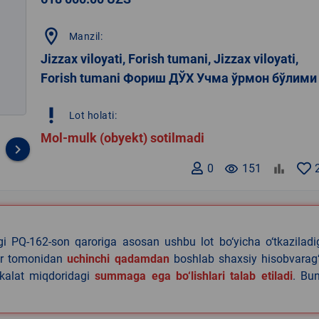
location_on
Manzil:
Jizzax viloyati, Forish tumani, Jizzax viloyati,
Forish tumani Фориш ДЎХ Учма ўрмон бўлими
priority_high
Lot holati:
Mol-mulk (obyekt) sotilmadi
keyboard_arrow_right
0
remove_red_eye
151
agi PQ-162-son qaroriga asosan ushbu lot bo‘yicha o‘tkazilad
lar tomonidan
uchinchi qadamdan
boshlab shaxsiy hisobvarag‘
akalat miqdoridagi
summaga ega bo‘lishlari talab etiladi
. Bu