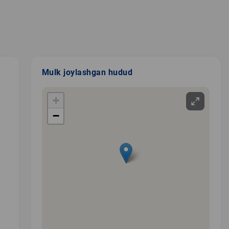
Mulk joylashgan hudud
+
−