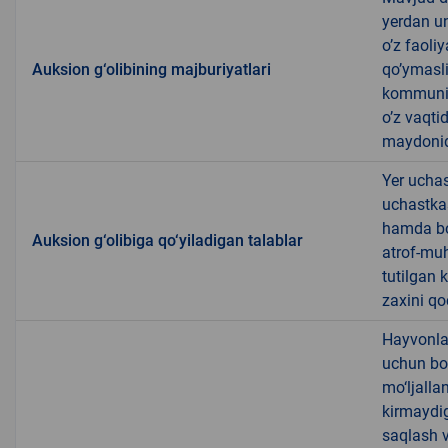
yerdan u
oʼz faoli
Auksion g‘olibining majburiyatlari
qoʼymasli
kommunika
oʼz vaqti
maydonid
Yer uchas
uchastkas
hamda bos
Auksion g‘olibiga qo‘yiladigan talablar
atrof-muh
tutilgan 
zaxini qo
Hayvonla
uchun bos
mo‘ljalla
kirmaydig
saqlash v