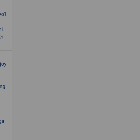
,
oʼl
ni
er
joy
ing
iga