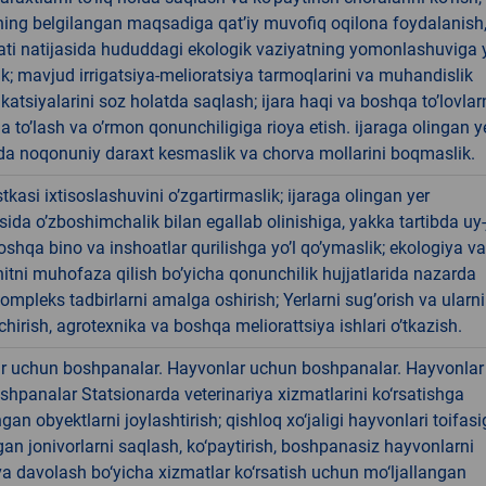
ning belgilangan maqsadiga qatʼiy muvofiq oqilona foydalanish
yati natijasida hududdagi ekologik vaziyatning yomonlashuviga y
k; mavjud irrigatsiya-melioratsiya tarmoqlarini va muhandislik
tsiyalarini soz holatda saqlash; ijara haqi va boshqa toʼlovlar
da toʼlash va oʼrmon qonunchiligiga rioya etish. ijaraga olingan y
a noqonuniy daraxt kesmaslik va chorva mollarini boqmaslik.
tkasi ixtisoslashuvini oʼzgartirmaslik; ijaraga olingan yer
ida oʼzboshimchalik bilan egallab olinishiga, yakka tartibda uy-
hqa bino va inshoatlar qurilishga yoʼl qoʼymaslik; ekologiya va
itni muhofaza qilish boʼyicha qonunchilik hujjatlarida nazarda
kompleks tadbirlarni amalga oshirish; Yerlarni sugʼorish va ularn
chirish, agrotexnika va boshqa meliorattsiya ishlari oʼtkazish.
r uchun boshpanalar. Hayvonlar uchun boshpanalar. Hayvonlar
hpanalar Statsionarda veterinariya xizmatlarini ko‘rsatishga
ngan obyektlarni joylashtirish; qishloq xo‘jaligi hayvonlari toifas
an jonivorlarni saqlash, ko‘paytirish, boshpanasiz hayvonlarni
a davolash bo‘yicha xizmatlar ko‘rsatish uchun mo‘ljallangan