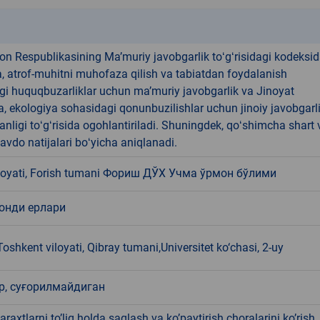
k
on Respublikasining Maʼmuriy javobgarlik toʻgʻrisidagi kodeksid
, atrof-muhitni muhofaza qilish va tabiatdan foydalanish
gi huquqbuzarliklar uchun maʼmuriy javobgarlik va Jinoyat
, ekologiya sohasidagi qonunbuzilishlar uchun jinoiy javobgarl
anligi toʻgʻrisida ogohlantiriladi. Shuningdek, qoʻshimcha shart 
savdo natijalari boʻyicha aniqlanadi.
iloyati, Forish tumani Фориш ДЎХ Учма ўрмон бўлими
онди ерлари
oshkent viloyati, Qibray tumani,Universitet ko‘chasi, 2-uy
р, суғорилмайдиган
raxtlarni toʼliq holda saqlash va koʼpaytirish choralarini koʼrish,