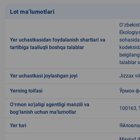
Lot ma’lumotlari
Oʻzbekist
Ekologiya
Yer uchastkasidan foydalanish shartlari va
sohasida
tartibiga taalluqli boshqa talablar
kodeksida
belgilang
talablar 
Yer uchastkasi joylashgan joyi
Jizzax v
Yerning toifasi
Ўрмон ф
O‘rmon xo‘jaligi agentligi manzili va
100163, T
bog‘lanish uchun ma’lumotlar
Yer turi
Яйловла
Mavjud da