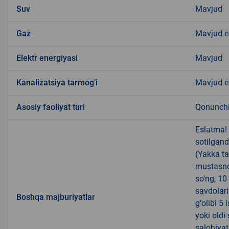
Suv
Mavjud
Gaz
Mavjud 
Elektr energiyasi
Mavjud
Kanalizatsiya tarmogʼi
Mavjud 
Аsosiy faoliyat turi
Qonunchil
Eslatma!
sotilgand
(Yakka ta
mustasno
so‘ng, 10
savdolari
Boshqa majburiyatlar
g‘olibi 5
yoki oldi
salohiyat