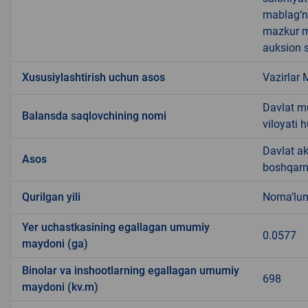
mablag‘ni
mazkur m
auksion s
Xususiylashtirish uchun asos
Vazirlar 
Davlat m
Balansda saqlovchining nomi
viloyati
Davlat ak
Asos
boshqarm
Qurilgan yili
Noma’lu
Yer uchastkasining egallagan umumiy
0.0577
maydoni (ga)
Binolar va inshootlarning egallagan umumiy
698
maydoni (kv.m)