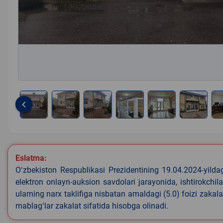
keyboard_arrow_left
Item
1
of
9
Eslatma:
Oʻzbekiston Respublikasi Prezidentining 19.04.2024-yild
elektron onlayn-auksion savdolari jarayonida, ishtirokchi
ularning narx taklifiga nisbatan amaldagi (5.0) foizi zakal
mablagʻlar zakalat sifatida hisobga olinadi.