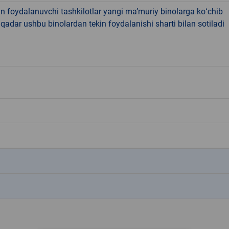
 foydalanuvchi tashkilotlar yangi maʼmuriy binolarga koʻchib
qadar ushbu binolardan tekin foydalanishi sharti bilan sotiladi
k
k