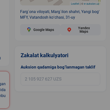
Leaflet
| ©
e-auksion.uz
Farg`ona viloyati, Marg`ilon shahri, Yangi bogʻ
MFY, Vatandosh koʻchasi, 31-uy
Yandex
Google Maps
Maps
Zakalat kalkulyatori
0
Auksion qadamiga bog‘lanmagan taklif
igan
ida
shbu