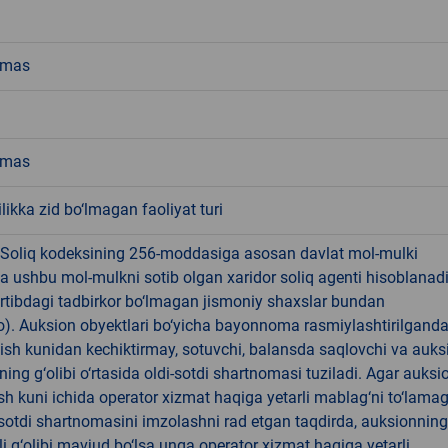
emas
emas
ikka zid bo‘lmagan faoliyat turi
 Soliq kodeksining 256-moddasiga asosan davlat mol-mulki
a ushbu mol-mulkni sotib olgan xaridor soliq agenti hisoblanad
rtibdagi tadbirkor bo‘lmagan jismoniy shaxslar bundan
). Auksion obyektlari bo‘yicha bayonnoma rasmiylashtirilgand
 ish kunidan kechiktirmay, sotuvchi, balansda saqlovchi va auks
ning g‘olibi o‘rtasida oldi-sotdi shartnomasi tuziladi. Agar auksi
 ish kuni ichida operator xizmat haqiga yetarli mablag‘ni to‘lama
-sotdi shartnomasini imzolashni rad etgan taqdirda, auksionning
li g‘olibi mavjud bo‘lsa unga operator xizmat haqiga yetarli