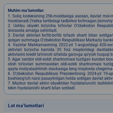
Muhim ma’lumotlar:
1. Soliq kodeksining 256-moddasiga asosan, davlat mol-mu
hisoblanadi (Yakka tartibdagi tadbirkor bo‘lmagan jismon
2. Ushbu obyekt bo‘yicha to‘lovlar O‘zbekiston Respubl
doirasida amalga oshiriladi.
3. Davlat aktivlari bo‘lib-bo‘lib to‘lash sharti bilan sot
qolgan summaga O‘zbekiston Respublikasi Markaziy bankinin
4. Vazirlar Mahkamasining 2022-yil 1-avgustdagi 420-son q
aktivlari bo‘yicha kamida 35 foiz miqdoridagi dastlabk
aktivlarini kredit ta’minoti sifatida garovga qo‘yish huquqi be
5. Agar xaridor oldi-sotdi shartnomasi tuzilgan kundan boshla
olish to‘lovlari summasidan oldi-sotdi shartnomasi tuzi
qayta moliyalashtirish stavkasiga teng miqdorda chegirma 
6.
O‘zbekiston Respublikasi Prezidentining 2024-yil 19-ap
boshlang‘ich narxi pasaytirilgan holda sotilgan davlat aktivl
7. Mazkur davlat aktivi obyektdan foydalanuvchi tashkilo
tekin foydalanishi sharti bilan sotiladi.
Lot ma’lumotlari