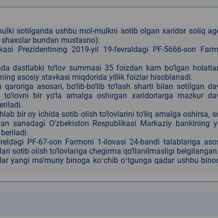
lki sotilganda ushbu mol-mulkni sotib olgan xaridor soliq ag
iy shaxslar bundan mustasno).
ikasi Prezidentining 2019-yil 19-fevraldagi PF-5666-son Far
ilganda dastlabki to‘lov summasi 35 foizdan kam bo‘lgan holatla
g asosiy stavkasi miqdorida yillik foizlar hisoblanadi.
aroriga asosan, bo‘lib-bo‘lib to‘lash sharti bilan sotilgan da
i to‘lovni bir yo‘la amalga oshirgan xaridorlarga mazkur da
riladi.
b bir oy ichida sotib olish to‘lovlarini to‘liq amalga oshirsa, s
lgan sanadagi O‘zbekiston Respublikasi Markaziy bankining yi
beriladi.
reldagi PF-67-son Farmoni 1-ilovasi 24-bandi talablariga as
ari sotib olish to‘lovlariga chegirma qo‘llanilmasligi belgilangan
tlar yangi maʼmuriy binoga ko
chib o
tgunga qadar ushbu bino
ʻ
ʻ
k