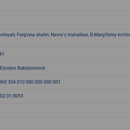
viloyati, Farg‘ona shahri, Navroʻz mahallasi, B.Marg‘iloniy ko‘ch
41
Elyorjon Bakirjonovich
860 304 010 000 000 000 001
:02:01:0053