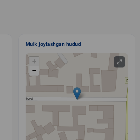
Mulk joylashgan hudud
+
−