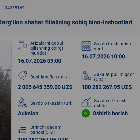
right
24235169
argʻilon shahar filialining sobiq bino-inshootlari
Arizalarni qabul
Savdo boshlanish
qilishning oxirgi
vaqti:
muddati:
16.07.2026 10:00
16.07.2026 09:00
Zakalat puli miqdori
Boshlang‘ich narxi:
(5%)
:
2 005 645 359.00 UZS
100 282 267.95 UZS
Savdo o‘tkazish
Savdo o‘tkazish turi:
uslubi:
Auksion
Oshirib borish
Birinchi qadam
format_list_numbered
bahosi(5%):
100 282 267.95 UZS