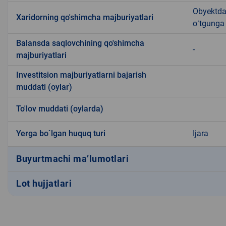
Obyektdan
Xaridorning qo'shimcha majburiyatlari
oʻtgunga 
Balansda saqlovchining qo'shimcha
-
majburiyatlari
Investitsion majburiyatlarni bajarish
muddati (oylar)
To'lov muddati (oylarda)
Yerga bo`lgan huquq turi
Ijara
Buyurtmachi ma’lumotlari
Lot hujjatlari