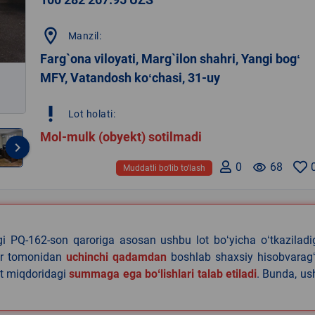
location_on
Manzil:
Farg`ona viloyati, Marg`ilon shahri, Yangi bogʻ
MFY, Vatandosh koʻchasi, 31-uy
priority_high
Lot holati:
Mol-mulk (obyekt) sotilmadi
keyboard_arrow_right
0
remove_red_eye
68
Muddatli bo‘lib to‘lash
agi PQ-162-son qaroriga asosan ushbu lot boʻyicha oʻtkazilad
lar tomonidan
uchinchi qadamdan
boshlab shaxsiy hisobvaragʻ
at miqdoridagi
summaga ega boʻlishlari talab etiladi
. Bunda, u