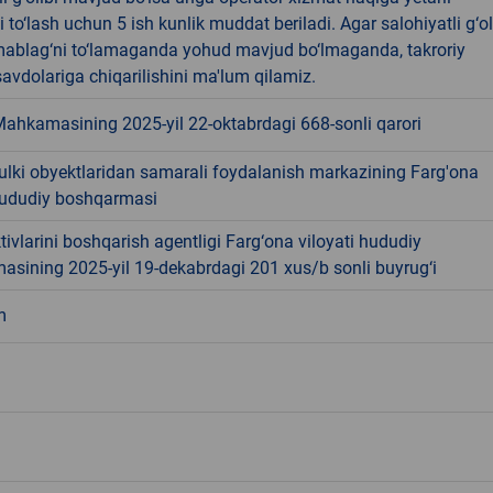
 to‘lash uchun 5 ish kunlik muddat beriladi. Agar salohiyatli g‘ol
ablag‘ni to‘lamaganda yohud mavjud bo‘lmaganda, takroriy
avdolariga chiqarilishini ma'lum qilamiz.
Mahkamasining 2025-yil 22-oktabrdagi 668-sonli qarori
ulki obyektlaridan samarali foydalanish markazining Farg'ona
 hududiy boshqarmasi
tivlarini boshqarish agentligi Farg‘ona viloyati hududiy
asining 2025-yil 19-dekabrdagi 201 xus/b sonli buyrug‘i
m