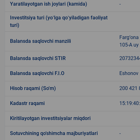
Yaratilayotgan ish joylari (kamida)
-
Investitsiya turi (yoʻlga qoʻyiladigan faoliyat
turi)
Farg‘ona 
Balansda saqlovchi manzili
105-A uy
Balansda saqlovchi STIR
2073234
Balansda saqlovchi F.I.O
Eshonov 
Hisob raqami (So'm)
200 421 
Kadastr raqami
15:19:40
Kiritilayotgan investitsiyalar miqdori
Sotuvchining qo'shimcha majburiyatlari
-