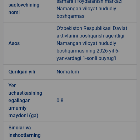
samarali foydalanish markazi
saqlovchining
Namangan viloyat hududiy
nomi
boshqarmasi
O‘zbekiston Respublikasi Davlat
aktivlarini boshqarish agentligi
Asos
Namangan viloyat hududiy
boshqarmasining 2026-yil 6-
yanvardagi 1-sonli buyrug‘i
Qurilgan yili
Noma'lum
Yer
uchastkasining
egallagan
0.8
umumiy
maydoni (ga)
Binolar va
inshootlarning