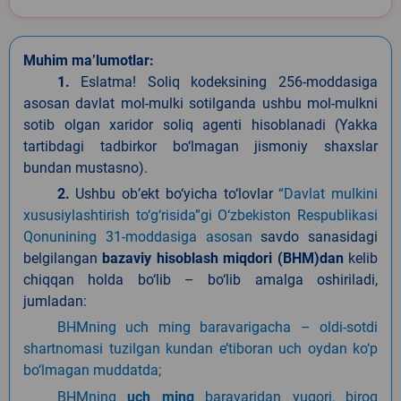
Muhim ma’lumotlar:
1.
Eslatma
!
Soliq kodeksining 256-moddasiga
asosan davlat mol-mulki sotilganda ushbu mol-mulkni
sotib olgan xaridor soliq agenti hisoblanadi (Yakka
tartibdagi tadbirkor bo‘lmagan jismoniy shaxslar
bundan mustasno).
2.
Ushbu ob’ekt bo‘yicha to‘lovlar
“Davlat mulkini
xususiylashtirish to‘g‘risida”gi
O‘zbekiston Respublikasi
Qonunining 31-moddasiga asosan
savdo sanasidagi
belgilangan
bazaviy hisoblash miqdori (BHM)
dan
kelib
chiqqan holda
bo‘lib
–
bo‘lib amalga oshiriladi
,
jumladan:
BHMning uch ming baravarigacha – oldi-sotdi
shartnomasi tuzilgan kundan e’tiboran uch oydan ko‘p
bo‘lmagan muddatda;
BHMning
uch ming
baravaridan yuqori, biroq