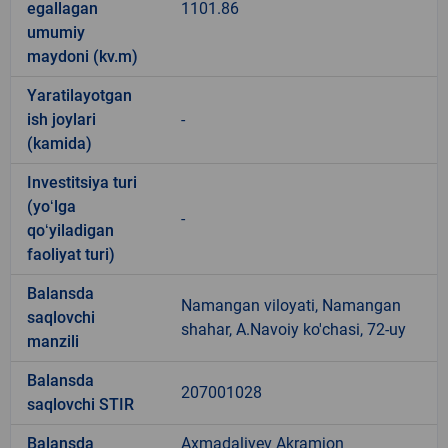
egallagan
1101.86
umumiy
maydoni (kv.m)
Yaratilayotgan
ish joylari
-
(kamida)
Investitsiya turi
(yoʻlga
-
qoʻyiladigan
faoliyat turi)
Balansda
Namangan viloyati, Namangan
saqlovchi
shahar, A.Navoiy ko'chasi, 72-uy
manzili
Balansda
207001028
saqlovchi STIR
Balansda
Axmadaliyev Akramjon