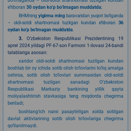
bo‘lmaganda – oldi-sotdi shartnomasi tuzilgan kundan
e’tiboran
30 oydan ko‘p bo‘lmagan muddatda
;
BHMning
yigirma ming
baravaridan yuqori bo‘lganda
– oldi-sotdi shartnomasi tuzilgan kundan e’tiboran
36
oydan ko‘p bo‘lmagan muddatda
.
3.
O‘zbekiston Respublikasi Prezidentining 19
aprel 2024 yildagi PF-67-son Farmoni 1-ilovasi 24-bandi
talablariga asosan:
xaridor oldi-sotdi shartnomasi tuzilgan kundan
boshlab bir oy ichida sotib olish to‘lovlarini to‘liq amalga
oshirsa, sotib olish to‘lovlari summasidan oldi-sotdi
shartnomasi tuzilgan sanadagi O‘zbekiston
Respublikasi Markaziy bankining yillik qayta
moliyalashtirish stavkasiga teng miqdorda chegirma
beriladi;
boshlang‘ich narxi pasaytirilgan xolda sotilgan
davlat aktivlarining sotib olish to‘lovlariga chegirma
qo‘llanilmaydi.