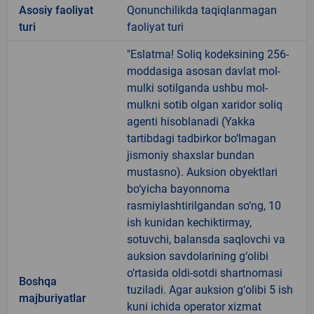
Аsosiy faoliyat
Qonunchilikda taqiqlanmagan
turi
faoliyat turi
"Eslatma! Soliq kodeksining 256-
moddasiga asosan davlat mol-
mulki sotilganda ushbu mol-
mulkni sotib olgan xaridor soliq
agenti hisoblanadi (Yakka
tartibdagi tadbirkor bo‘lmagan
jismoniy shaxslar bundan
mustasno). Auksion obyektlari
bo‘yicha bayonnoma
rasmiylashtirilgandan so‘ng, 10
ish kunidan kechiktirmay,
sotuvchi, balansda saqlovchi va
auksion savdolarining g‘olibi
o‘rtasida oldi-sotdi shartnomasi
Boshqa
tuziladi. Agar auksion g‘olibi 5 ish
majburiyatlar
kuni ichida operator xizmat