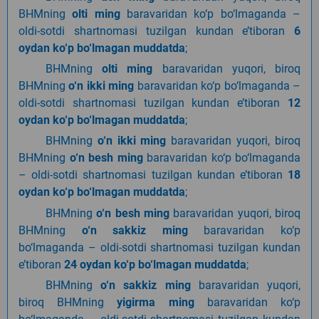
BHMning
olti ming
baravaridan ko‘p bo‘lmaganda –
oldi-sotdi shartnomasi tuzilgan kundan e’tiboran
6
oydan ko‘p bo‘lmagan muddatda
;
BHMning
olti ming
baravaridan yuqori, biroq
BHMning
o‘n ikki ming
baravaridan ko‘p bo‘lmaganda –
oldi-sotdi shartnomasi tuzilgan kundan e’tiboran
12
oydan ko‘p bo‘lmagan muddatda
;
BHMning
o‘n ikki ming
baravaridan yuqori, biroq
BHMning
o‘n besh ming
baravaridan ko‘p bo‘lmaganda
– oldi-sotdi shartnomasi tuzilgan kundan e’tiboran
18
oydan ko‘p bo‘lmagan muddatda
;
BHMning
o‘n besh ming
baravaridan yuqori, biroq
BHMning
o‘n sakkiz ming
baravaridan ko‘p
bo‘lmaganda – oldi-sotdi shartnomasi tuzilgan kundan
e’tiboran
24 oydan ko‘p bo‘lmagan muddatda
;
BHMning
o‘n sakkiz ming
baravaridan yuqori,
biroq BHMning
yigirma ming
baravaridan ko‘p