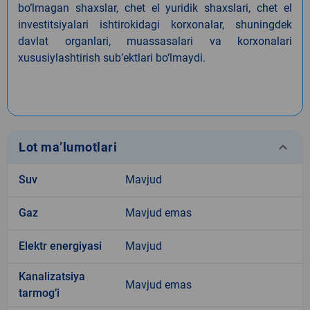
bo‘lmagan shaxslar, chet el yuridik shaxslari, chet el
investitsiyalari ishtirokidagi korxonalar, shuningdek
davlat organlari, muassasalari va korxonalari
xususiylashtirish sub’ektlari bo‘lmaydi.
keyboard_arrow_down
Lot ma’lumotlari
Suv
Mavjud
Gaz
Mavjud emas
Elektr energiyasi
Mavjud
Kanalizatsiya
Mavjud emas
tarmogʼi