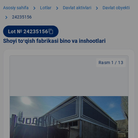
chevron_right
chevron_right
chevron_right
Asosiy sahifa
Lotlar
Davlat aktivlari
Davlat obyekti
chevron_right
24235156
Lot № 24235156
content_copy
Shoyi toʻqish fabrikasi bino va inshootlari
Rasm 1 / 13