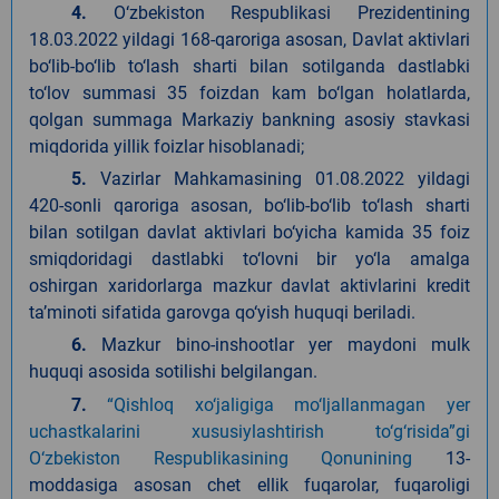
4.
O‘zbekiston Respublikasi Prezidentining
18.03.2022 yildagi 168-qaroriga asosan, Davlat aktivlari
bo‘lib-bo‘lib to‘lash sharti bilan sotilganda dastlabki
to‘lov summasi 35 foizdan kam bo‘lgan holatlarda,
qolgan summaga Markaziy bankning asosiy stavkasi
miqdorida yillik foizlar hisoblanadi;
5.
Vazirlar Mahkamasining 01.08.2022 yildagi
420-sonli qaroriga asosan, bo‘lib-bo‘lib to‘lash sharti
bilan sotilgan davlat aktivlari bo‘yicha kamida 35 foiz
smiqdoridagi dastlabki to‘lovni bir yo‘la amalga
oshirgan xaridorlarga mazkur davlat aktivlarini kredit
ta’minoti sifatida garovga qo‘yish huquqi beriladi.
6.
Mazkur bino-inshootlar yer maydoni mulk
huquqi asosida sotilishi belgilangan.
7.
“Qishloq xo‘jaligiga mo‘ljallanmagan yer
uchastkalarini xususiylashtirish to‘g‘risida”gi
O‘zbekiston Respublikasining Qonunining
13-
moddasiga asosan chet ellik fuqarolar, fuqaroligi