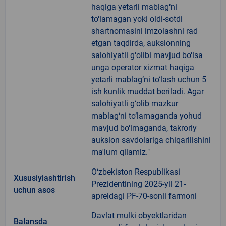
haqiga yetarli mablag‘ni
to‘lamagan yoki oldi-sotdi
shartnomasini imzolashni rad
etgan taqdirda, auksionning
salohiyatli g‘olibi mavjud bo‘lsa
unga operator xizmat haqiga
yetarli mablag‘ni to‘lash uchun 5
ish kunlik muddat beriladi. Agar
salohiyatli g‘olib mazkur
mablag‘ni to‘lamaganda yohud
mavjud bo‘lmaganda, takroriy
auksion savdolariga chiqarilishini
ma'lum qilamiz."
O‘zbekiston Respublikasi
Xususiylashtirish
Prezidentining 2025-yil 21-
uchun asos
apreldagi PF-70-sonli farmoni
Davlat mulki obyektlaridan
Balansda