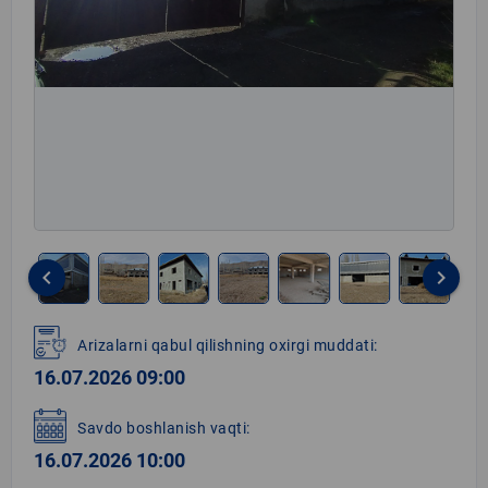
keyboard_arrow_left
keyboard_arrow_right
Item
1
Arizalarni qabul qilishning oxirgi muddati:
of
16.07.2026 09:00
13
Savdo boshlanish vaqti:
16.07.2026 10:00