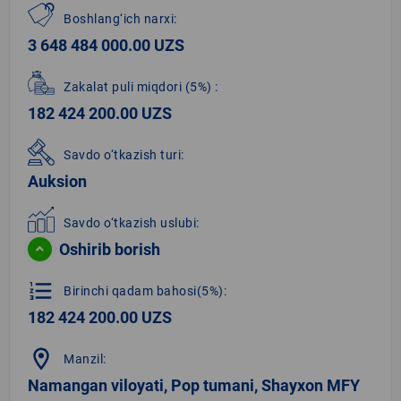
Boshlang‘ich narxi:
3 648 484 000.00 UZS
Zakalat puli miqdori
(5%)
:
182 424 200.00 UZS
Savdo o‘tkazish turi:
Auksion
Savdo o‘tkazish uslubi:
Oshirib borish
format_list_numbered
Birinchi qadam bahosi(5%):
182 424 200.00 UZS
location_on
Manzil:
Namangan viloyati, Pop tumani, Shayxon MFY