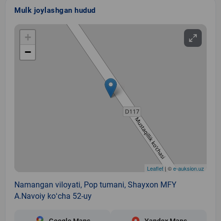
Mulk joylashgan hudud
+
−
Leaflet
| ©
e-auksion.uz
Namangan viloyati, Pop tumani, Shayxon MFY
A.Navoiy koʻcha 52-uy
Google Maps
Yandex Maps