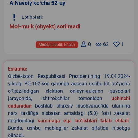
A.Navoiy koʻcha 52-uy
priority_high
Lot holati:
Mol-mulk (obyekt) sotilmadi
0
remove_red_eye
62
1
Muddatli bo‘lib to‘lash
Eslatma:
Oʻzbekiston Respublikasi Prezidentining 19.04.2024-
yildagi PQ-162-son qaroriga asosan ushbu lot boʻyicha
oʻtkaziladigan elektron onlayn-auksion savdolari
jarayonida, ishtirokchilar tomonidan
uchinchi
qadamdan
boshlab shaxsiy hisobvaragʻida ularning
narx taklifiga nisbatan amaldagi (5.0) foizi zakalat
miqdoridagi
summaga ega boʻlishlari talab etiladi
.
Bunda, ushbu mablagʻlar zakalat sifatida hisobga
olinadi.