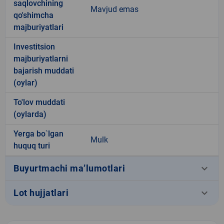
saqlovchining
Mavjud emas
qo'shimcha
majburiyatlari
Investitsion
majburiyatlarni
bajarish muddati
(oylar)
To'lov muddati
(oylarda)
Yerga bo`lgan
Mulk
huquq turi
keyboard_arrow_down
Buyurtmachi ma’lumotlari
keyboard_arrow_down
Lot hujjatlari