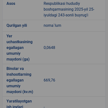
Asos
Respublikasi hududiy
boshqarmasining 2025-yil 25-
iyuldagi 243-sonli buyrug'i
Qurilgan yili
noma`lum
Yer
uchastkasining
egallagan
0,0648
umumiy
maydoni (ga)
Binolar va
inshootlarning
egallagan
669,76
umumiy
maydoni (kv.m)
Yaratilayotgan
ish joylari
-