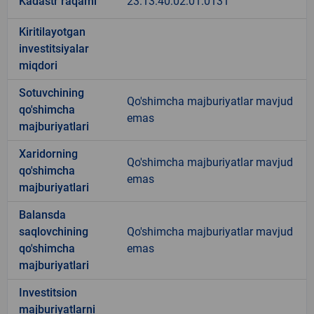
Kadastr raqami
23:13:40:02:01:0131
Kiritilayotgan
investitsiyalar
miqdori
Sotuvchining
Qo'shimcha majburiyatlar mavjud
qo'shimcha
emas
majburiyatlari
Xaridorning
Qo'shimcha majburiyatlar mavjud
qo'shimcha
emas
majburiyatlari
Balansda
saqlovchining
Qo'shimcha majburiyatlar mavjud
qo'shimcha
emas
majburiyatlari
Investitsion
majburiyatlarni