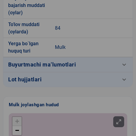
bajarish muddati
(oylar)
To'lov muddati
84
(oylarda)
Yerga bo`lgan
Mulk
huquq turi
keyboard_arrow_down
Buyurtmachi ma’lumotlari
keyboard_arrow_down
Lot hujjatlari
Mulk joylashgan hudud
+
−