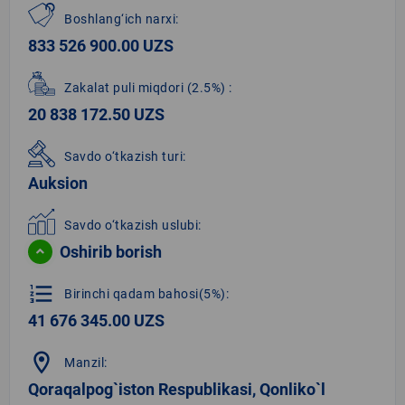
Boshlang‘ich narxi:
833 526 900.00 UZS
Zakalat puli miqdori
(2.5%)
:
20 838 172.50 UZS
Savdo o‘tkazish turi:
Auksion
Savdo o‘tkazish uslubi:
Oshirib borish
format_list_numbered
Birinchi qadam bahosi(5%):
41 676 345.00 UZS
location_on
Manzil:
Qoraqalpog`iston Respublikasi, Qonliko`l