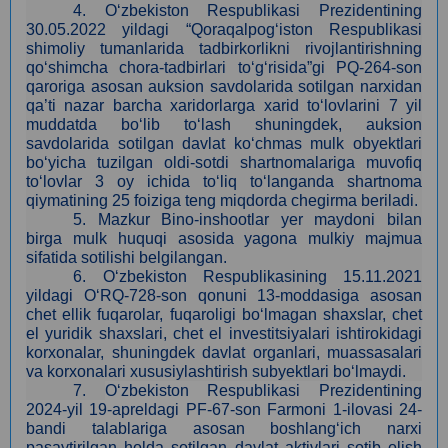
4
.
O‘zbekiston Respublikasi Prezidentining
30.05.2022 yildagi “Qoraqalpog‘iston Respublikasi
shimoliy tumanlarida tadbirkorlikni rivojlantirishning
qo‘shimcha chora-tadbirlari to‘g‘risida”gi PQ-264-son
qaroriga asosan auksion savdolarida sotilgan narxidan
qa’ti nazar barcha xaridorlarga xarid to‘lovlarini 7 yil
muddatda bo‘lib to‘lash shuningdek, auksion
savdolarida sotilgan davlat ko‘chmas mulk obyektlari
bo‘yicha tuzilgan oldi-sotdi shartnomalariga muvofiq
to‘lovlar 3 oy ichida to‘liq to‘langanda shartnoma
qiymatining 25 foiziga teng miqdorda chegirma beriladi.
5.
Mazkur Bino-inshootlar yer maydoni bilan
birga mulk huquqi asosida yagona mulkiy majmua
sifatida sotilishi belgilangan.
6. O‘zbekiston Respublikasining 15.11.2021
yildagi O‘RQ-728-son qonuni 13-moddasiga asosan
сhet ellik fuqarolar, fuqaroligi bo‘lmagan shaxslar, chet
el yuridik shaxslari, chet el investitsiyalari ishtirokidagi
korxonalar, shuningdek davlat organlari, muassasalari
va korxonalari xususiylashtirish subyektlari bo‘lmaydi.
7.
O‘zbekiston Respublikasi Prezidentining
2024-yil 19-apreldagi PF-67-son Farmoni 1-ilovasi 24-
bandi talablariga asosan boshlang‘ich narxi
pasaytirilgan holda sotilgan davlat aktivlari sotib olish