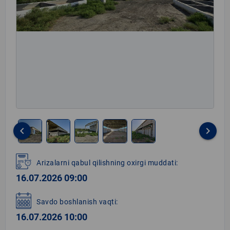
keyboard_arrow_left
keyboard_arrow_right
Item
1
Arizalarni qabul qilishning oxirgi muddati:
of
16.07.2026 09:00
5
Savdo boshlanish vaqti:
16.07.2026 10:00