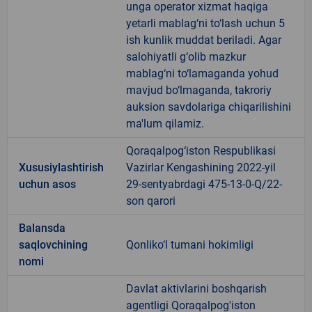
unga operator xizmat haqiga
yetarli mablag‘ni to‘lash uchun 5
ish kunlik muddat beriladi. Agar
salohiyatli g‘olib mazkur
mablag‘ni to‘lamaganda yohud
mavjud bo‘lmaganda, takroriy
auksion savdolariga chiqarilishini
ma'lum qilamiz.
Qoraqalpog‘iston Respublikasi
Xususiylashtirish
Vazirlar Kengashining 2022-yil
uchun asos
29-sentyabrdagi 475-13-0-Q/22-
son qarori
Balansda
saqlovchining
Qonliko‘l tumani hokimligi
nomi
Davlat aktivlarini boshqarish
agentligi Qoraqalpog'iston