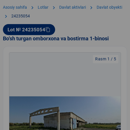
chevron_right
chevron_right
chevron_right
Asosiy sahifa
Lotlar
Davlat aktivlari
Davlat obyekti
chevron_right
24235054
Lot № 24235054
content_copy
Bo‘sh turgan omborxona va bostirma 1-binosi
Rasm 1 / 5