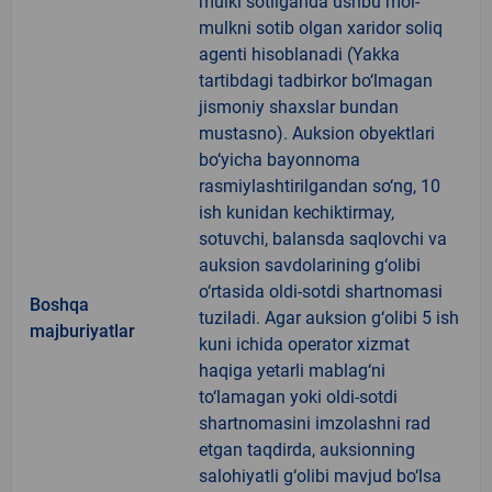
mulki sotilganda ushbu mol-
mulkni sotib olgan xaridor soliq
agenti hisoblanadi (Yakka
tartibdagi tadbirkor bo‘lmagan
jismoniy shaxslar bundan
mustasno). Auksion obyektlari
bo‘yicha bayonnoma
rasmiylashtirilgandan so‘ng, 10
ish kunidan kechiktirmay,
sotuvchi, balansda saqlovchi va
auksion savdolarining g‘olibi
o‘rtasida oldi-sotdi shartnomasi
Boshqa
tuziladi. Agar auksion g‘olibi 5 ish
majburiyatlar
kuni ichida operator xizmat
haqiga yetarli mablag‘ni
to‘lamagan yoki oldi-sotdi
shartnomasini imzolashni rad
etgan taqdirda, auksionning
salohiyatli g‘olibi mavjud bo‘lsa