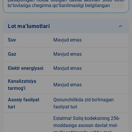
to‘lovlariga chegirma qo‘llanilmasligi belgilangan
keyboard_arrow_down
Lot ma’lumotlari
Suv
Mavjud emas
Gaz
Mavjud emas
Elektr energiyasi
Mavjud emas
Kanalizatsiya
Mavjud emas
tarmogʼi
Аsosiy faoliyat
Qonunchilikda zid bo'lmagan
turi
faoliyat turi
Eslatma! Soliq kodeksining 256-
moddasiga asosan davlat mol-