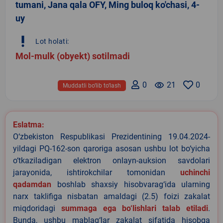
tumani, Jana qala OFY, Ming buloq ko'chasi, 4-
uy
priority_high
Lot holati:
Mol-mulk (obyekt) sotilmadi
0
remove_red_eye
21
0
Muddatli bo‘lib to‘lash
Eslatma:
O‘zbekiston Respublikasi Prezidentining 19.04.2024-
yildagi PQ-162-son qaroriga asosan ushbu lot bo‘yicha
o‘tkaziladigan elektron onlayn-auksion savdolari
jarayonida, ishtirokchilar tomonidan
uchinchi
qadamdan
boshlab shaxsiy hisobvarag‘ida ularning
narx taklifiga nisbatan amaldagi (2.5) foizi zakalat
miqdoridagi
summaga ega bo‘lishlari talab etiladi
.
Bunda, ushbu mablag‘lar zakalat sifatida hisobga