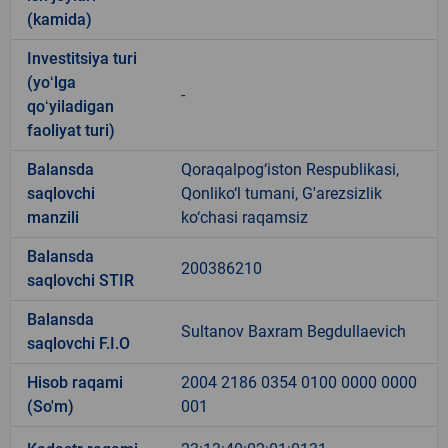
(kamida)
Investitsiya turi
(yoʻlga
-
qoʻyiladigan
faoliyat turi)
Balansda
Qoraqalpog‘iston Respublikasi,
saqlovchi
Qonliko‘l tumani, G'arezsizlik
manzili
ko‘chasi raqamsiz
Balansda
200386210
saqlovchi STIR
Balansda
Sultanov Baxram Begdullaevich
saqlovchi F.I.O
Hisob raqami
2004 2186 0354 0100 0000 0000
(So'm)
001