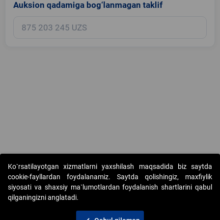
Auksion qadamiga bog‘lanmagan taklif
Copyright © 2017-2026. "Elektron onlayn-auksionlarni tashkil etish"
Ko`rsatilayotgan xizmatlarni yaxshilash maqsadida biz saytda
AJ. Barcha huquqlar himoyalangan
cookie-fayllardan foydalanamiz. Saytda qolishingiz, maxfiylik
siyosati va shaxsiy ma`lumotlardan foydalanish shartlarini qabul
qilganingizni anglatadi.