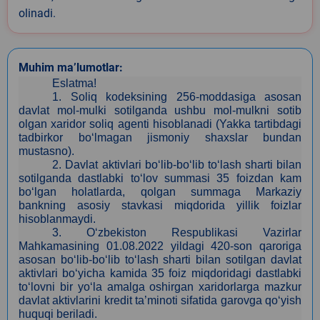
olinadi.
Muhim ma’lumotlar:
Eslatma!
1.
Soliq kodeksining 256-moddasiga asosan
davlat mol-mulki sotilganda ushbu mol-mulkni sotib
olgan xaridor soliq agenti hisoblanadi (Yakka tartibdagi
tadbirkor bo‘lmagan jismoniy shaxslar bundan
mustasno).
2.
Davlat aktivlari bo‘lib-bo‘lib to‘lash sharti bilan
sotilganda dastlabki to‘lov summasi 35 foizdan kam
bo‘lgan holatlarda, qolgan summaga Markaziy
bankning asosiy stavkasi miqdorida yillik foizlar
hisoblanmaydi.
3
. O‘zbekiston Respublikasi Vazirlar
Mahkamasining 01.08.2022 yildagi 420-son qaroriga
asosan bo‘lib-bo‘lib to‘lash sharti bilan sotilgan davlat
aktivlari bo‘yicha kamida 35 foiz miqdoridagi dastlabki
to‘lovni bir yo‘la amalga oshirgan xaridorlarga mazkur
davlat aktivlarini kredit ta’minoti sifatida garovga qo‘yish
huquqi beriladi.