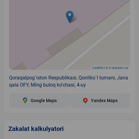
Leaflet
| ©
e-auksion.uz
Qoraqalpog`iston Respublikasi, Qonliko`l tumani, Jana
qala OFY, Ming buloq ko'chasi, 4-uy
Google Maps
Yandex Maps
Zakalat kalkulyatori