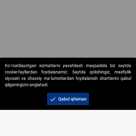
Copyright © 2017-2026. "Elektron onlayn-auksionlarni tashkil etish"
Ko`rsatilayotgan xizmatlarni yaxshilash maqsadida biz saytda
AJ. Barcha huquqlar himoyalangan
cookie-fayllardan foydalanamiz. Saytda qolishingiz, maxfiylik
siyosati va shaxsiy ma`lumotlardan foydalanish shartlarini qabul
qilganingizni anglatadi.
check
Qabul qilaman
+998 71 202-21-11
Veb-saytdagi axborot materiallaridan boshqa
shaxslar foydalanganda jamiyatning korporativ veb-
saytiga majburiy havolalar ko‘rsatilishi kerak