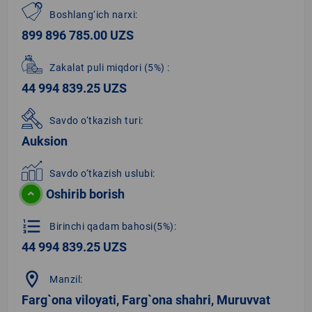
Boshlang‘ich narxi:
899 896 785.00 UZS
Zakalat puli miqdori
(5%)
:
44 994 839.25 UZS
Savdo o‘tkazish turi:
Auksion
Savdo o‘tkazish uslubi:
Oshirib borish
format_list_numbered
Birinchi qadam bahosi(5%):
44 994 839.25 UZS
location_on
Manzil:
Farg`ona viloyati, Farg`ona shahri, Muruvvat