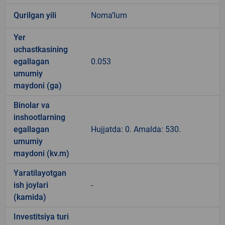
Qurilgan yili
Noma’lum
Yer
uchastkasining
egallagan
0.053
umumiy
maydoni (ga)
Binolar va
inshootlarning
egallagan
Hujjatda: 0. Amalda: 530.
umumiy
maydoni (kv.m)
Yaratilayotgan
ish joylari
-
(kamida)
Investitsiya turi