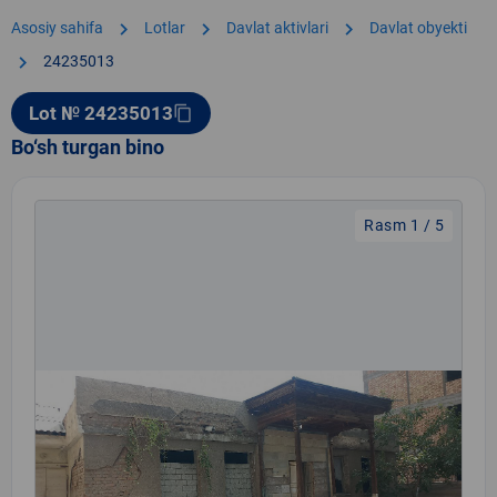
chevron_right
chevron_right
chevron_right
Asosiy sahifa
Lotlar
Davlat aktivlari
Davlat obyekti
chevron_right
24235013
Lot № 24235013
content_copy
Bo‘sh turgan bino
Rasm 1 / 5