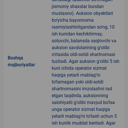
jismoniy shaxslar bundan
mustasno). Auksion obyektlari
bo‘yicha bayonnoma
rasmiylashtirilgandan so‘ng, 10
ish kunidan kechiktirmay,
sotuvchi, balansda saqlovchi va
auksion savdolarining g‘olibi
o‘rtasida oldi-sotdi shartnomasi
Boshqa
tuziladi. Agar auksion g‘olibi 5 ish
majburiyatlar
kuni ichida operator xizmat
haqiga yetarli mablag‘ni
to‘lamagan yoki oldi-sotdi
shartnomasini imzolashni rad
etgan taqdirda, auksionning
salohiyatli g‘olibi mavjud bo‘lsa
unga operator xizmat haqiga
yetarli mablag‘ni to‘lash uchun 5
ish kunlik muddat beriladi. Agar