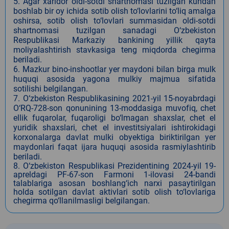
5. Agar xaridor oldi-sotdi shartnomasi tuzilgan kundan
boshlab bir oy ichida sotib olish to‘lovlarini to‘liq amalga
oshirsa, sotib olish to‘lovlari summasidan oldi-sotdi
shartnomasi tuzilgan sanadagi O‘zbekiston
Respublikasi Markaziy bankining yillik qayta
moliyalashtirish stavkasiga teng miqdorda chegirma
beriladi.
6. Mazkur bino-inshootlar yer maydoni bilan birga mulk
huquqi asosida yagona mulkiy majmua sifatida
sotilishi belgilangan.
7. O‘zbekiston Respublikasining 2021-yil 15-noyabrdagi
O‘RQ-728-son qonunining 13-moddasiga muvofiq, сhet
ellik fuqarolar, fuqaroligi bo‘lmagan shaxslar, chet el
yuridik shaxslari, chet el investitsiyalari ishtirokidagi
korxonalarga davlat mulki obyektiga biriktirilgan yer
maydonlari faqat ijara huquqi asosida rasmiylashtirib
beriladi.
8.
O‘zbekiston Respublikasi Prezidentining 2024-yil 19-
apreldagi PF-67-son Farmoni 1-ilovasi 24-bandi
talablariga asosan boshlang‘ich narxi pasaytirilgan
holda sotilgan davlat aktivlari sotib olish to‘lovlariga
chegirma qo‘llanilmasligi belgilangan
.