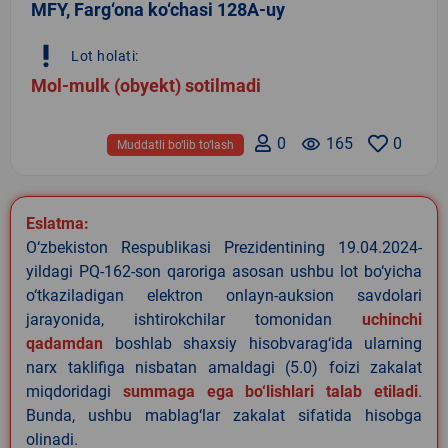
MFY, Farg‘ona ko‘chasi 128A-uy
priority_high
Lot holati:
Mol-mulk (obyekt) sotilmadi
0
remove_red_eye
165
0
Muddatli bo‘lib to‘lash
Eslatma:
O‘zbekiston Respublikasi Prezidentining 19.04.2024-
yildagi PQ-162-son qaroriga asosan ushbu lot bo‘yicha
o‘tkaziladigan elektron onlayn-auksion savdolari
jarayonida, ishtirokchilar tomonidan
uchinchi
qadamdan
boshlab shaxsiy hisobvarag‘ida ularning
narx taklifiga nisbatan amaldagi (5.0) foizi zakalat
miqdoridagi
summaga ega bo‘lishlari talab etiladi
.
Bunda, ushbu mablag‘lar zakalat sifatida hisobga
olinadi.