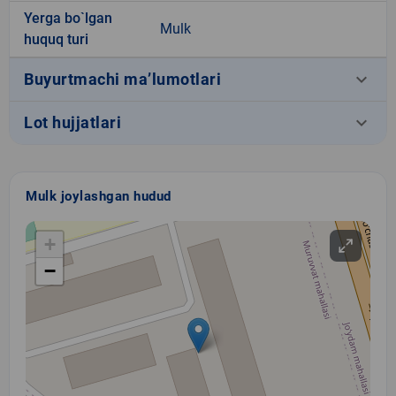
Yerga bo`lgan
Mulk
huquq turi
keyboard_arrow_down
Buyurtmachi ma’lumotlari
keyboard_arrow_down
Lot hujjatlari
Mulk joylashgan hudud
+
−