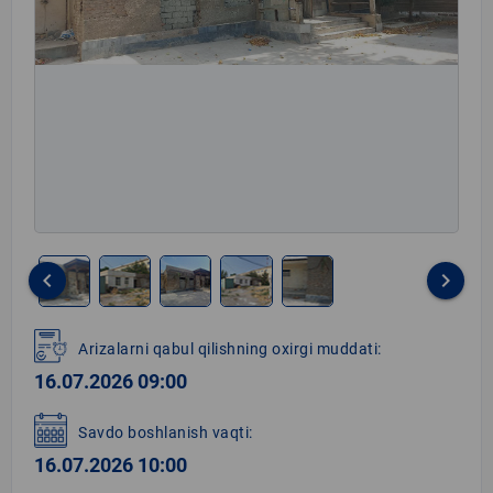
keyboard_arrow_left
keyboard_arrow_right
Item
1
Arizalarni qabul qilishning oxirgi muddati:
of
16.07.2026 09:00
5
Savdo boshlanish vaqti:
16.07.2026 10:00