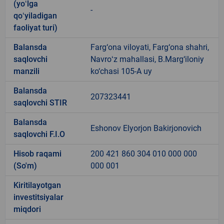
(yoʻlga
-
qoʻyiladigan
faoliyat turi)
Balansda
Farg‘ona viloyati, Farg‘ona shahri,
saqlovchi
Navroʻz mahallasi, B.Marg‘iloniy
manzili
ko‘chasi 105-A uy
Balansda
207323441
saqlovchi STIR
Balansda
Eshonov Elyorjon Bakirjonovich
saqlovchi F.I.O
Hisob raqami
200 421 860 304 010 000 000
(So'm)
000 001
Kiritilayotgan
investitsiyalar
miqdori