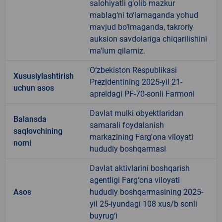
salohiyatli g‘olib mazkur
mablag‘ni to‘lamaganda yohud
mavjud bo‘lmaganda, takroriy
auksion savdolariga chiqarilishini
ma'lum qilamiz.
O‘zbekiston Respublikasi
Xususiylashtirish
Prezidentining 2025-yil 21-
uchun asos
apreldagi PF-70-sonli Farmoni
Davlat mulki obyektlaridan
Balansda
samarali foydalanish
saqlovchining
markazining Farg'ona viloyati
nomi
hududiy boshqarmasi
Davlat aktivlarini boshqarish
agentligi Farg‘ona viloyati
Asos
hududiy boshqarmasining 2025-
yil 25-iyundagi 108 xus/b sonli
buyrug‘i