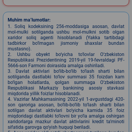
Muhim ma’lumotlar:
1. Soliq kodeksining 256-moddasiga asosan, davlat
mol-mulki sotilganda ushbu mol-mulkni sotib olgan
xaridor soliq agenti hisoblanadi (Yakka tartibdagi
tadbirkor bo‘lmagan jismoniy shaxslar bundan
mustasno).
2. Ushbu obyekt bo‘yicha to‘lovlar O‘zbekiston
Respublikasi Prezidentining 2019-yil 19-fevraldagi PF-
5666-son Farmoni doirasida amalga oshiriladi.
3. Davlat aktivlari bo‘lib-bo‘lib to‘lash sharti bilan
sotilganda dastlabki to‘lov summasi 35 foizdan kam
bo‘lgan holatlarda, qolgan summaga O‘zbekiston
Respublikasi Markaziy bankining asosiy stavkasi
miqdorida yillik foizlar hisoblanadi.
4. Vazirlar Mahkamasining 2022-yil 1-avgustdagi 420-
son qaroriga asosan, bo‘lib-bo‘lib to‘lash sharti bilan
sotilgan davlat aktivlari bo‘yicha kamida 35 foiz
miqdoridagi dastlabki to‘lovni bir yo‘la amalga oshirgan
xaridorlarga mazkur davlat aktivlarini kredit ta’minoti
sifatida garovga qo‘yish huquqi beriladi.