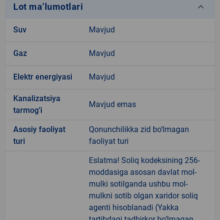
keyboard_arrow_down
Lot ma’lumotlari
Suv
Mavjud
Gaz
Mavjud
Elektr energiyasi
Mavjud
Kanalizatsiya
Mavjud emas
tarmogʼi
Аsosiy faoliyat
Qonunchilikka zid bo‘lmagan
turi
faoliyat turi
Eslatma! Soliq kodeksining 256-
moddasiga asosan davlat mol-
mulki sotilganda ushbu mol-
mulkni sotib olgan xaridor soliq
agenti hisoblanadi (Yakka
tartibdagi tadbirkor bo‘lmagan