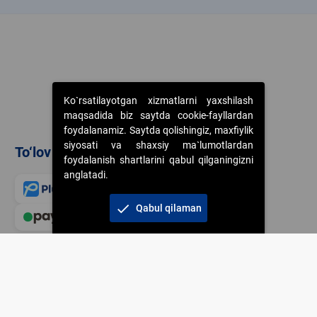
Ko`rsatilayotgan xizmatlarni yaxshilash
maqsadida biz saytda cookie-fayllardan
foydalanamiz. Saytda qolishingiz, maxfiylik
siyosati va shaxsiy ma`lumotlardan
To‘lov usullari
foydalanish shartlarini qabul qilganingizni
anglatadi.
check
Qabul qilaman
Veb-saytdagi axborot m
jamiyatning korporativ 