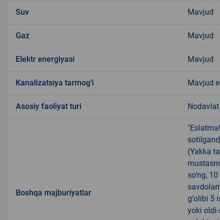
Suv
Mavjud
Gaz
Mavjud
Elektr energiyasi
Mavjud
Kanalizatsiya tarmogʼi
Mavjud 
Аsosiy faoliyat turi
Nodavlat
"Eslatma
sotilgand
(Yakka ta
mustasno
so‘ng, 10
savdolari
Boshqa majburiyatlar
g‘olibi 5
yoki oldi