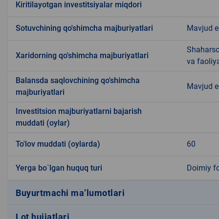
Kiritilayotgan investitsiyalar miqdori
Sotuvchining qo'shimcha majburiyatlari
Mavjud 
Shaharsoz
Xaridorning qo'shimcha majburiyatlari
va faoliy
Balansda saqlovchining qo'shimcha
Mavjud 
majburiyatlari
Investitsion majburiyatlarni bajarish
muddati (oylar)
To'lov muddati (oylarda)
60
Yerga bo`lgan huquq turi
Doimiy f
Buyurtmachi ma’lumotlari
Lot hujjatlari