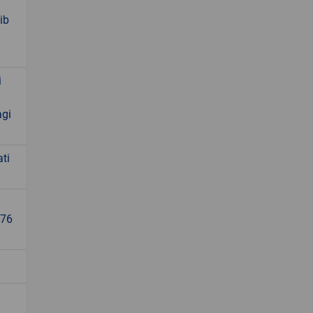
ib
i
agi
ti
176