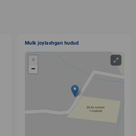
Mulk joylashgan hudud
+
−