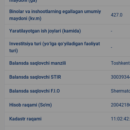
maydoni (ga)
Binolar va inshootlarning egallagan umumiy
427.0
maydoni (kv.m)
Yaratilayotgan ish joylari (kamida)
-
Investitsiya turi (yoʻlga qoʻyiladigan faoliyat
-
turi)
Balansda saqlovchi manzili
Toshkent 
Balansda saqlovchi STIR
3003934
Balansda saqlovchi F.I.O
Shermato
Hisob raqami (So'm)
2004218
Kadastr raqami
11:02:42