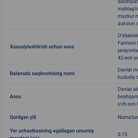
salohiyat
mablag‘ni
mazkur m
auksion s
O‘zbekist
Farmoni h
Xususiylashtirish uchun asos
jarayonla
42-son yi
Davlat mu
Balansda saqlovchining nomi
hududiy 
Davlat ak
Asos
boshqarma
i/ch-son 
Qurilgan yili
Noma'lu
Yer uchastkasining egallagan umumiy
0.15