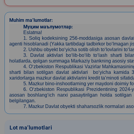
Muhim ma’lumotlar:
Муҳим маълумотлар:
Eslatma!
1. Soliq kodeksining 256-moddasiga asosan davlat 
agenti hisoblanadi (Yakka tartibdagi tadbirkor bo‘lmagan 
2.
Ushbu ob
y
ekt bo‘yicha sotib olish to‘lo
v
larini to‘
3. Davlat aktivlari bo‘lib-bo‘lib to‘lash sharti 
holatlarda, qolgan summaga Markaziy bankning asosiy stavk
4. O‘zbekiston Respublikasi Vazirlar Mahkamasining
sharti bilan sotilgan davlat aktivlari bo‘yicha kamida 
xaridorlarga mazkur davlat aktivlarini kredit ta’minoti sifat
5. Mazkur bino-inshootlarning yer maydoni doimiy foy
6. O‘zbekiston Respublikasi Prezidentining 2024-y
asosan boshlang‘ich narxi pasaytirilgan holda sotilgan da
belgilangan.
7. Mazkur Davlat obyekti
shaharsozlik normalari as
Lot ma’lumotlari