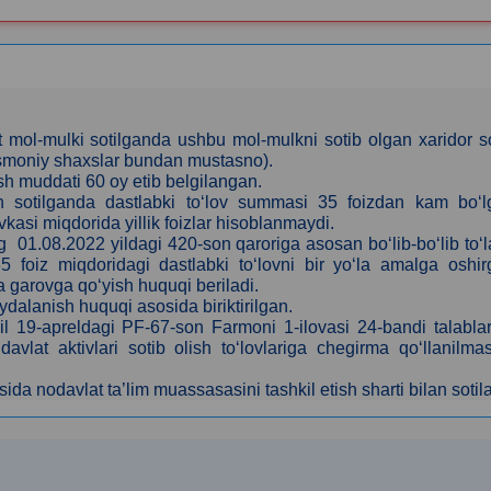
mol-mulki sotilganda ushbu mol-mulkni sotib olgan xaridor s
jismoniy shaxslar bundan mustasno).
lash muddati 60
oy etib belgilangan
.
bilan sotilganda dastlabki to‘lov summasi 35 foizdan kam bo‘
asi miqdorida yillik foizlar hisoblanmaydi.
 01.08.2022 yildagi 420-son qaroriga asosan bo‘lib-bo‘lib to‘
35 foiz miqdoridagi dastlabki to‘lovni bir yo‘la amalga oshi
ida garovga qo‘yish huquqi beriladi.
dalanish huquqi asosida biriktirilgan.
il 19-apreldagi PF-67-son Farmoni 1-ilovasi 24-bandi talabla
vlat aktivlari sotib olish to‘lovlariga chegirma qo‘llanilmas
osida
nodavlat ta’lim muassasasini tashkil etish sharti bilan sotila
k