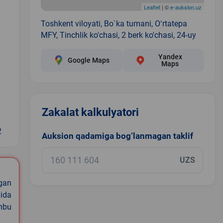
Leaflet
| ©
e-auksion.uz
Toshkent viloyati, Bo`ka tumani, Oʻrtatepa
MFY, Tinchlik ko'chasi, 2 berk ko'chasi, 24-uy
Yandex
Google Maps
Maps
Zakalat kalkulyatori
2
Auksion qadamiga bog‘lanmagan taklif
UZS
igan
ida
shbu