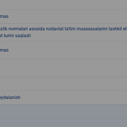
emas
lik normalari asosida nodavlat ta’lim muassasalarini tashkil et
at turini saqlash
emas
oydalanish
k
k