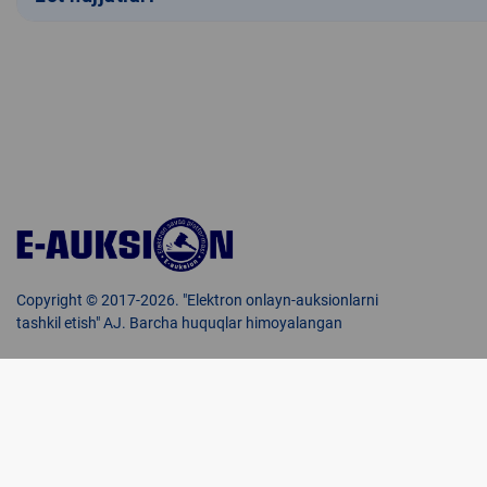
Copyright © 2017-2026. "Elektron onlayn-auksionlarni
tashkil etish" AJ. Barcha huquqlar himoyalangan