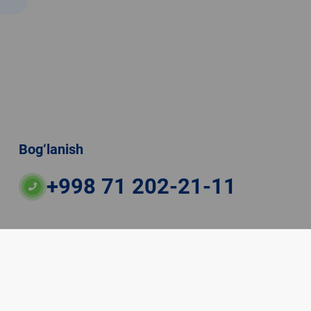
Bog‘lanish
+998 71 202-21-11
ateriallaridan boshqa shaxslar foydalanganda
veb-saytiga majburiy havolalar ko‘rsatilishi kerak