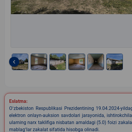
keyboard_arrow_left
Item
1
of
6
Eslatma:
Oʻzbekiston Respublikasi Prezidentining 19.04.2024-yild
elektron onlayn-auksion savdolari jarayonida, ishtirokchi
ularning narx taklifiga nisbatan amaldagi (5.0) foizi zakal
mablagʻlar zakalat sifatida hisobga olinadi.