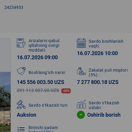
right
24234933
Arizalarni qabul
Savdo boshlanish
qilishning oxirgi
vaqti:
muddati:
16.07.2026 10:00
16.07.2026 09:00
Zakalat puli miqdori
Boshlang‘ich narxi:
(5%)
:
145 556 003.50 UZS
7 277 800.18 UZS
291 112 007.00 UZS
-50%
Savdo o‘tkazish
Savdo o‘tkazish turi:
uslubi:
Auksion
Oshirib borish
Birinchi qadam
format_list_numbered