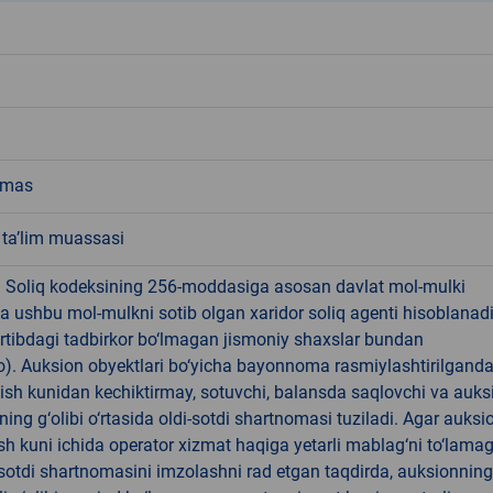
emas
 ta’lim muassasi
! Soliq kodeksining 256-moddasiga asosan davlat mol-mulki
a ushbu mol-mulkni sotib olgan xaridor soliq agenti hisoblanad
rtibdagi tadbirkor bo‘lmagan jismoniy shaxslar bundan
). Auksion obyektlari bo‘yicha bayonnoma rasmiylashtirilgand
 ish kunidan kechiktirmay, sotuvchi, balansda saqlovchi va auks
ning g‘olibi o‘rtasida oldi-sotdi shartnomasi tuziladi. Agar auksi
 ish kuni ichida operator xizmat haqiga yetarli mablag‘ni to‘lama
-sotdi shartnomasini imzolashni rad etgan taqdirda, auksionning