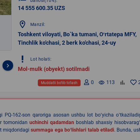
bahosi(10%):
14 555 600.35 UZS
location_on
Manzil:
Toshkent viloyati, Bo`ka tumani, Oʻrtatepa MFY,
Tinchlik ko'chasi, 2 berk ko'chasi, 24-uy
priority_high
Lot holati:
keyboard_arrow_right
Mol-mulk (obyekt) sotilmadi
0
remove_red_eye
113
Muddatli bo‘lib to‘lash
agi PQ-162-son qaroriga asosan ushbu lot boʻyicha oʻtkazilad
lar tomonidan
uchinchi qadamdan
boshlab shaxsiy hisobvaragʻ
at miqdoridagi
summaga ega boʻlishlari talab etiladi
. Bunda, u