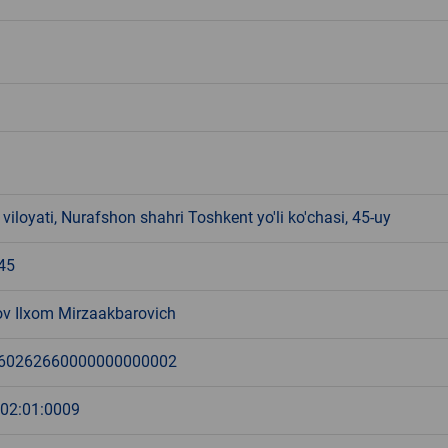
viloyati, Nurafshon shahri Toshkent yo'li ko'chasi, 45-uy
45
v Ilxom Mirzaakbarovich
60262660000000000002
:02:01:0009