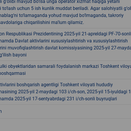
li g‘olibi mavjud bo‘lsa unga operator xizmat haqiga yetarli
 to‘lash uchun 5 ish kunlik muddat beriladi. Agar salohiyatli g‘ol
ablag‘ni to‘lamaganda yohud mavjud bo‘lmaganda, takroriy
avdolariga chiqarilishini ma'lum qilamiz.
on Respublikasi Prezidentining 2025-yil 21-apreldagi PF-70-sonl
amda Davlat aktivlarini xususiylashtirish va xususiylashtirish
rini muvofiqlashtirish davlat komissiyasining 2025-yil 27-mayd
g‘ilish bayoni
lki obyektlaridan samarali foydalanish markazi Toshkent viloya
boshqarmasi
tivlarini boshqarish agentligi Toshkent viloyati hududiy
sining 2025-yil 2-maydagi 103 i/ch-son, 2025-yil 15-iyuldagi 
hamda 2025-yil 17-sentyabrdagi 231 i/ch-sonli buyruqlari
m