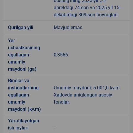
boshlig‘ining 2025-yil 24-
apreldagi 74-son va 2025-yil 15-
dekabrdagi 309-son buyruqlari
Qurilgan yili
Mavjud emas
Yer
uchastkasining
egallagan
0,3566
umumiy
maydoni (ga)
Binolar va
inshootlarning
Umumiy maydoni: 5 001,0 kv.m.
egallagan
Xatlovda aniqlangan asosiy
umumiy
fondlar.
maydoni (kv.m)
Yaratilayotgan
ish joylari
-