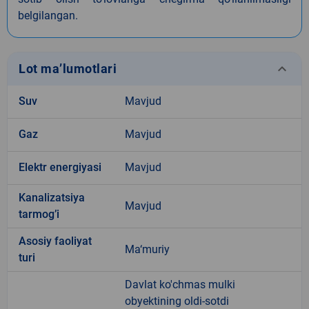
belgilangan.
keyboard_arrow_down
Lot ma’lumotlari
Suv
Mavjud
Gaz
Mavjud
Elektr energiyasi
Mavjud
Kanalizatsiya
Mavjud
tarmogʼi
Аsosiy faoliyat
Ma‘muriy
turi
Davlat ko'chmas mulki
obyektining oldi-sotdi