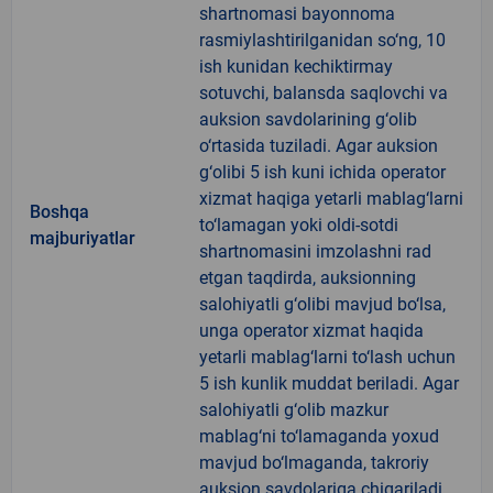
shartnomasi bayonnoma
rasmiylashtirilganidan so‘ng, 10
ish kunidan kechiktirmay
sotuvchi, balansda saqlovchi va
auksion savdolarining g‘olib
o‘rtasida tuziladi. Agar auksion
g‘olibi 5 ish kuni ichida operator
xizmat haqiga yetarli mablag‘larni
Boshqa
to‘lamagan yoki oldi-sotdi
majburiyatlar
shartnomasini imzolashni rad
etgan taqdirda, auksionning
salohiyatli g‘olibi mavjud bo‘lsa,
unga operator xizmat haqida
yetarli mablag‘larni to‘lash uchun
5 ish kunlik muddat beriladi. Agar
salohiyatli g‘olib mazkur
mablag‘ni to‘lamaganda yoxud
mavjud bo‘lmaganda, takroriy
auksion savdolariga chiqariladi.