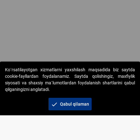
Ko`rsatilayotgan xizmatlarni yaxshilash maqsadida biz saytda
cookie-fayllardan foydalanamiz. Saytda qolishingiz, maxfiylik
siyosati va shaxsiy ma`lumotlardan foydalanish shartlarini qabul
qilganingizni anglatadi.
Copyright © 2017-2026. "Elektron onlayn-auksionlarni
tashkil etish" AJ. Barcha huquqlar himoyalangan
check
Qabul qilaman
To‘lov usullari