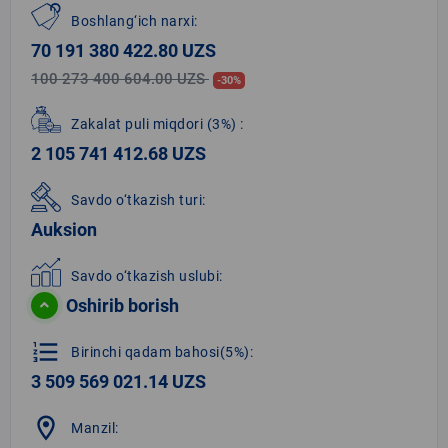
Boshlang‘ich narxi:
70 191 380 422.80 UZS
100 273 400 604.00 UZS
-30%
Zakalat puli miqdori
(3%)
:
2 105 741 412.68 UZS
Savdo o‘tkazish turi:
Auksion
Savdo o‘tkazish uslubi:
Oshirib borish
format_list_numbered
Birinchi qadam bahosi(5%):
3 509 569 021.14 UZS
location_on
Manzil: