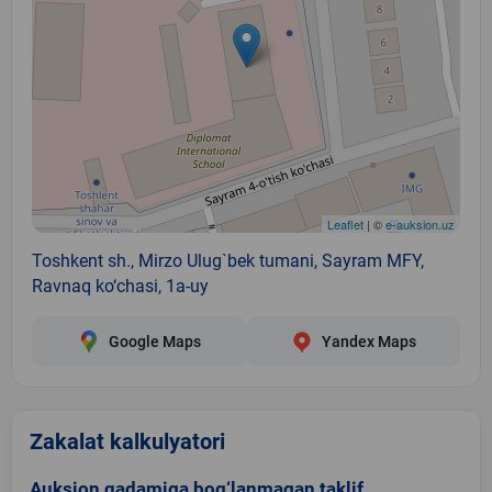
Leaflet
| ©
e-auksion.uz
Toshkent sh., Mirzo Ulug`bek tumani, Sayram MFY,
Ravnaq ko‘chasi, 1a-uy
Google Maps
Yandex Maps
Zakalat kalkulyatori
Auksion qadamiga bog‘lanmagan taklif