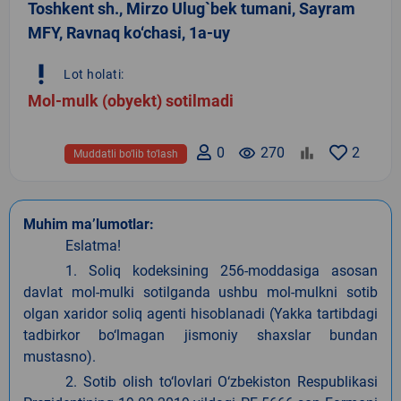
Toshkent sh., Mirzo Ulug`bek tumani, Sayram
MFY, Ravnaq ko‘chasi, 1a-uy
priority_high
Lot holati:
Mol-mulk (obyekt) sotilmadi
0
remove_red_eye
270
2
Muddatli bo‘lib to‘lash
Muhim ma’lumotlar:
Eslatma!
1. Soliq kodeksining 256-moddasiga asosan
davlat mol-mulki sotilganda ushbu mol-mulkni sotib
olgan xaridor soliq agenti hisoblanadi (Yakka tartibdagi
tadbirkor bo‘lmagan jismoniy shaxslar bundan
mustasno).
2. Sotib olish to‘lovlari O‘zbekiston Respublikasi