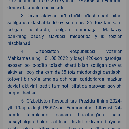
Prezidentining 19.02.2019-yildagi PF-5666-son Farmoni
doirasida amalga oshiriladi.
3. Davlat aktivlari bo‘lib-bo‘lib to‘lash sharti bilan
sotilganda dastlabki to‘lov summasi 35 foizdan kam
bo‘lgan holatlarda, qolgan summaga Markaziy
bankning asosiy stavkasi miqdorida yillik foizlar
hisoblanadi.
4. O‘zbekiston Respublikasi Vazirlar
Mahkamasining 01.08.2022 yildagi 420-son qaroriga
asosan bo‘lib-bo‘lib to‘lash sharti bilan sotilgan davlat
aktivlari bo‘yicha kamida 35 foiz miqdoridagi dastlabki
to‘lovni bir yo‘la amalga oshirgan xaridorlarga mazkur
davlat aktivini kredit ta’minoti sifatida garovga qo‘yish
huquqi beriladi.
5.
O‘zbekiston Respublikasi Prezidentining 2024-
yil 19-apreldagi PF-67-son Farmonining 1-ilovasi 24-
bandi talablariga asosan boshlang‘ich narxi
pasaytirilgan holda sotilgan davlat aktivlari bo‘yicha
sotib olish to‘lovlariga chegirma qo‘llanilmasligi