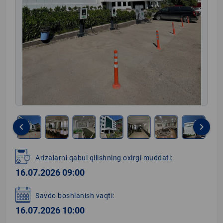
keyboard_arrow_left
keyboard_arrow_right
Item
1
Arizalarni qabul qilishning oxirgi muddati:
of
16.07.2026 09:00
24
Savdo boshlanish vaqti:
16.07.2026 10:00