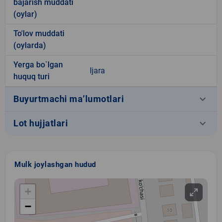
bajarish muddati
(oylar)
To'lov muddati
(oylarda)
Yerga bo`lgan
Ijara
huquq turi
keyboard_arrow_down
Buyurtmachi ma’lumotlari
keyboard_arrow_down
Lot hujjatlari
Mulk joylashgan hudud
+
−