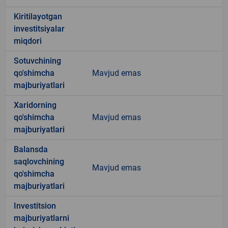
Kiritilayotgan
investitsiyalar
miqdori
Sotuvchining
qo'shimcha
Mavjud emas
majburiyatlari
Xaridorning
qo'shimcha
Mavjud emas
majburiyatlari
Balansda
saqlovchining
Mavjud emas
qo'shimcha
majburiyatlari
Investitsion
majburiyatlarni