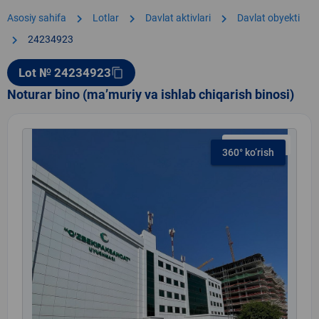
chevron_right
chevron_right
chevron_right
Asosiy sahifa
Lotlar
Davlat aktivlari
Davlat obyekti
chevron_right
24234923
Lot № 24234923
content_copy
Noturar bino (ma’muriy va ishlab chiqarish binosi)
Rasm 1 / 24
360° ko‘rish