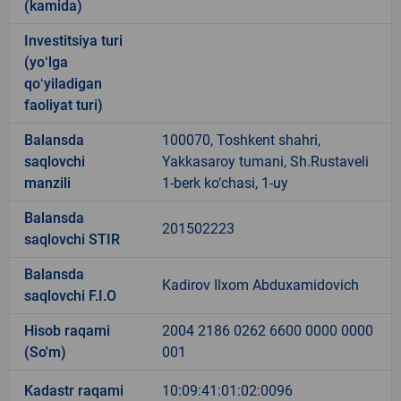
(kamida)
Investitsiya turi
(yoʻlga
qoʻyiladigan
faoliyat turi)
Balansda
100070, Toshkent shahri,
saqlovchi
Yakkasaroy tumani, Sh.Rustaveli
manzili
1-berk ko‘chasi, 1-uy
Balansda
201502223
saqlovchi STIR
Balansda
Kadirov Ilxom Abduxamidovich
saqlovchi F.I.O
Hisob raqami
2004 2186 0262 6600 0000 0000
(So'm)
001
Kadastr raqami
10:09:41:01:02:0096