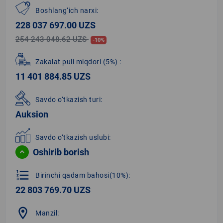
Boshlang‘ich narxi:
228 037 697.00 UZS
254 243 048.62 UZS
-10%
Zakalat puli miqdori
(5%)
:
11 401 884.85 UZS
Savdo o‘tkazish turi:
Auksion
Savdo o‘tkazish uslubi:
Oshirib borish
format_list_numbered
Birinchi qadam bahosi(10%):
22 803 769.70 UZS
location_on
Manzil: