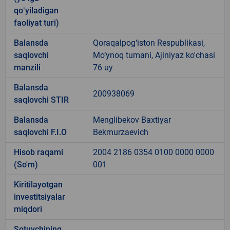
qoʻyiladigan
faoliyat turi)
Balansda
Qoraqalpog‘iston Respublikasi,
saqlovchi
Mo‘ynoq tumani, Ajiniyaz ko'chasi
manzili
76 uy
Balansda
200938069
saqlovchi STIR
Balansda
Menglibekov Baxtiyar
saqlovchi F.I.O
Bekmurzaevich
Hisob raqami
2004 2186 0354 0100 0000 0000
(So'm)
001
Kiritilayotgan
investitsiyalar
miqdori
Sotuvchining