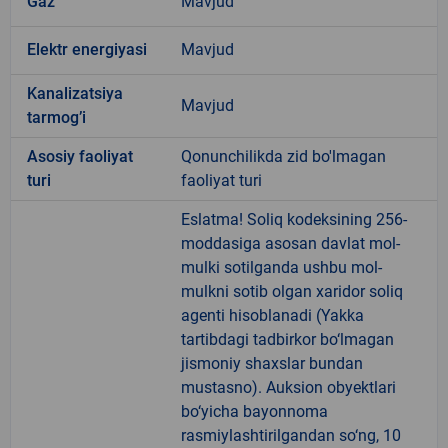
Gaz
Mavjud
Elektr energiyasi
Mavjud
Kanalizatsiya
Mavjud
tarmogʼi
Аsosiy faoliyat
Qonunchilikda zid bo'lmagan
turi
faoliyat turi
Eslatma! Soliq kodeksining 256-
moddasiga asosan davlat mol-
mulki sotilganda ushbu mol-
mulkni sotib olgan xaridor soliq
agenti hisoblanadi (Yakka
tartibdagi tadbirkor bo‘lmagan
jismoniy shaxslar bundan
mustasno). Auksion obyektlari
bo‘yicha bayonnoma
rasmiylashtirilgandan so‘ng, 10