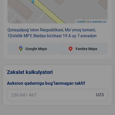
Leaflet
| ©
e-auksion.uz
Qoraqalpog`iston Respublikasi, Mo`ynoq tumani,
1Do‘stlik MFY, Berdax ko‘chasi 19 A uy 7-xonadon
Google Maps
Yandex Maps
Zakalat kalkulyatori
Auksion qadamiga bog‘lanmagan taklif
UZS