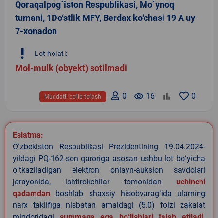
Qoraqalpog`iston Respublikasi, Mo`ynoq
tumani, 1Do‘stlik MFY, Berdax ko‘chasi 19 A uy
7-xonadon
priority_high
Lot holati:
Mol-mulk (obyekt) sotilmadi
0
remove_red_eye
16
0
Muddatli bo‘lib to‘lash
Eslatma:
Oʻzbekiston Respublikasi Prezidentining 19.04.2024-
yildagi PQ-162-son qaroriga asosan ushbu lot boʻyicha
oʻtkaziladigan elektron onlayn-auksion savdolari
jarayonida, ishtirokchilar tomonidan
uchinchi
qadamdan
boshlab shaxsiy hisobvaragʻida ularning
narx taklifiga nisbatan amaldagi (5.0) foizi zakalat
miqdoridagi
summaga ega boʻlishlari talab etiladi
.