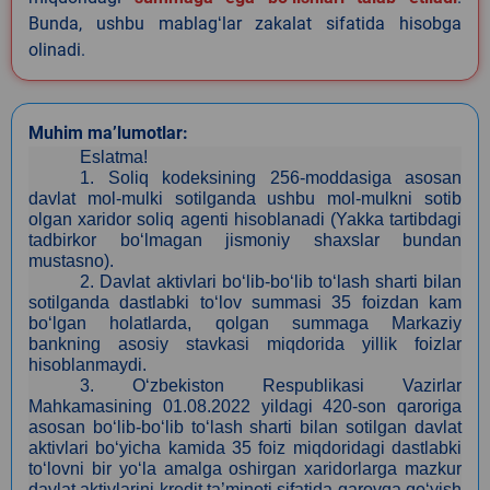
Bunda, ushbu mablagʻlar zakalat sifatida hisobga
olinadi.
Muhim ma’lumotlar:
Eslatma!
1.
Soliq kodeksining 256-moddasiga asosan
davlat mol-mulki sotilganda ushbu mol-mulkni sotib
olgan xaridor soliq agenti hisoblanadi (Yakka tartibdagi
tadbirkor bo‘lmagan jismoniy shaxslar bundan
mustasno).
2.
Davlat aktivlari bo‘lib-bo‘lib to‘lash sharti bilan
sotilganda dastlabki to‘lov summasi 35 foizdan kam
bo‘lgan holatlarda, qolgan summaga Markaziy
bankning asosiy stavkasi miqdorida yillik foizlar
hisoblanmaydi.
3
. O‘zbekiston Respublikasi Vazirlar
Mahkamasining 01.08.2022 yildagi 420-son qaroriga
asosan bo‘lib-bo‘lib to‘lash sharti bilan sotilgan davlat
aktivlari bo‘yicha kamida 35 foiz miqdoridagi dastlabki
to‘lovni bir yo‘la amalga oshirgan xaridorlarga mazkur
davlat aktivlarini kredit ta’minoti sifatida garovga qo‘yish