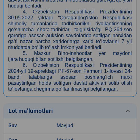
huquqi beriladi.
4
. O‘zbekiston Respublikasi Prezidentining
30.05.2022 yildagi “Qoraqalpog‘iston Respublikasi
shimoliy tumanlarida tadbirkorlikni rivojlantirishning
qo‘shimcha chora-tadbirlari to‘g‘risida”gi PQ-264-son
qaroriga asosan auksion savdolarida sotilgan narxidan
qa’ti nazar barcha xaridorlarga xarid to‘lovlarini 7 yil
muddatda bo‘lib to‘lash imkoniyati beriladi.
5
. Mazkur Bino-inshootlar yer maydoni
ijara huquqi bilan sotilishi belgilangan.
6. O‘zbekiston Respublikasi Prezidentining
2024-yil 19-apreldagi PF-67-son Farmoni 1-ilovasi 24-
bandi talablariga asosan boshlang‘ich narxi
pasaytirilgan holda sotilgan davlat aktivlari sotib olish
to‘lovlariga chegirma qo‘llanilmasligi belgilangan.
keyboard_arrow_down
Lot ma’lumotlari
Suv
Mavjud