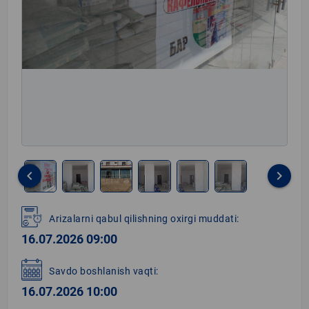
keyboard_arrow_left
keyboard_arrow_right
Item
1
Arizalarni qabul qilishning oxirgi muddati:
of
16.07.2026 09:00
6
Savdo boshlanish vaqti:
16.07.2026 10:00