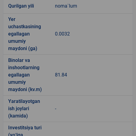
Qurilgan yili
noma`lum
Yer
uchastkasining
egallagan
0.0032
umumiy
maydoni (ga)
Binolar va
inshootlarning
egallagan
81.84
umumiy
maydoni (kv.m)
Yaratilayotgan
ish joylari
-
(kamida)
Investitsiya turi
(yoʻlga