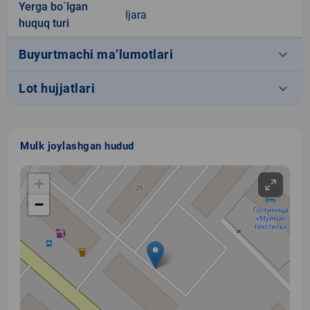
Yerga bo`lgan
Ijara
huquq turi
keyboard_arrow_down
Buyurtmachi ma’lumotlari
keyboard_arrow_down
Lot hujjatlari
Mulk joylashgan hudud
+
−