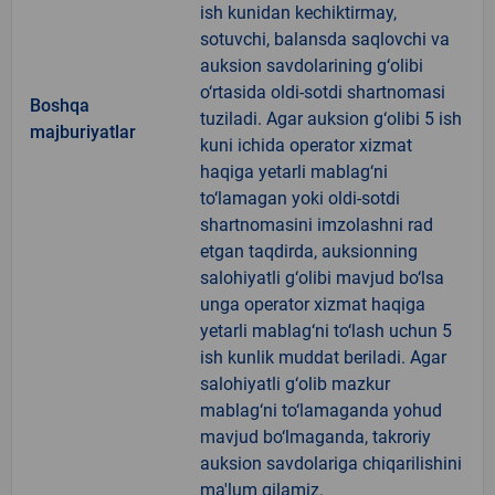
ish kunidan kechiktirmay,
sotuvchi, balansda saqlovchi va
auksion savdolarining g‘olibi
o‘rtasida oldi-sotdi shartnomasi
Boshqa
tuziladi. Agar auksion g‘olibi 5 ish
majburiyatlar
kuni ichida operator xizmat
haqiga yetarli mablag‘ni
to‘lamagan yoki oldi-sotdi
shartnomasini imzolashni rad
etgan taqdirda, auksionning
salohiyatli g‘olibi mavjud bo‘lsa
unga operator xizmat haqiga
yetarli mablag‘ni to‘lash uchun 5
ish kunlik muddat beriladi. Agar
salohiyatli g‘olib mazkur
mablag‘ni to‘lamaganda yohud
mavjud bo‘lmaganda, takroriy
auksion savdolariga chiqarilishini
ma'lum qilamiz.