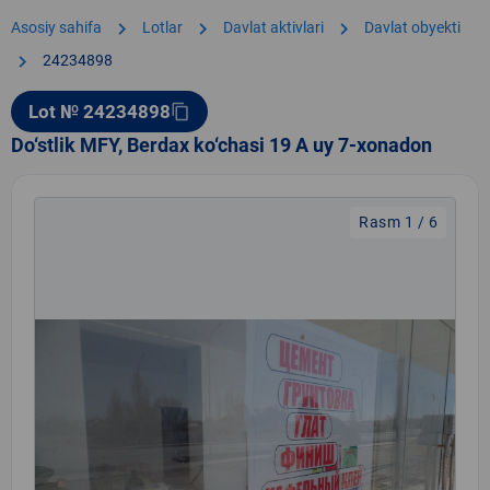
chevron_right
chevron_right
chevron_right
Asosiy sahifa
Lotlar
Davlat aktivlari
Davlat obyekti
chevron_right
24234898
Lot № 24234898
content_copy
Do‘stlik MFY, Berdax ko‘chasi 19 A uy 7-xonadon
Rasm 1 / 6