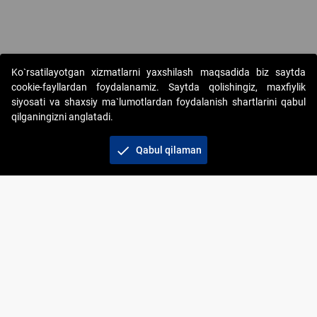
Ko`rsatilayotgan xizmatlarni yaxshilash maqsadida biz saytda
cookie-fayllardan foydalanamiz. Saytda qolishingiz, maxfiylik
siyosati va shaxsiy ma`lumotlardan foydalanish shartlarini qabul
qilganingizni anglatadi.
Copyright © 2017-2026. "Elektron onlayn-auksionlarni
tashkil etish" AJ. Barcha huquqlar himoyalangan
check
Qabul qilaman
To‘lov usullari