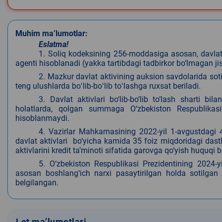
Muhim ma’lumotlar:
Eslatma!
1. Soliq kodeksining 256-moddasiga asosan, davlat
agenti hisoblanadi (yakka tartibdagi tadbirkor bo‘lmagan 
2. Mazkur davlat aktivining auksion savdolarida soti
teng ulushlarda boʻlib-boʻlib toʻlashga ruxsat beriladi.
3. Davlat aktivlari bo‘lib-bo‘lib to‘lash sharti 
holatlarda, qolgan summaga O‘zbekiston Respublikasi 
hisoblanmaydi.
4. Vazirlar Mahkamasining 2022-yil 1-avgustdagi 420
davlat aktivlari bo‘yicha kamida 35 foiz miqdoridagi dastl
aktivlarini kredit ta’minoti sifatida garovga qo‘yish huquqi be
5.
O‘zbekiston Respublikasi Prezidentining 2024-y
asosan boshlang‘ich narxi pasaytirilgan holda sotilgan da
belgilangan.
Lot ma’lumotlari