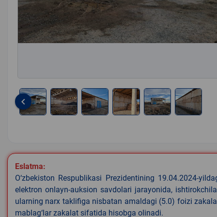
keyboard_arrow_left
Item
1
of
6
Eslatma:
O‘zbekiston Respublikasi Prezidentining 19.04.2024-yild
elektron onlayn-auksion savdolari jarayonida, ishtirokchi
ularning narx taklifiga nisbatan amaldagi (5.0) foizi zaka
mablag‘lar zakalat sifatida hisobga olinadi.