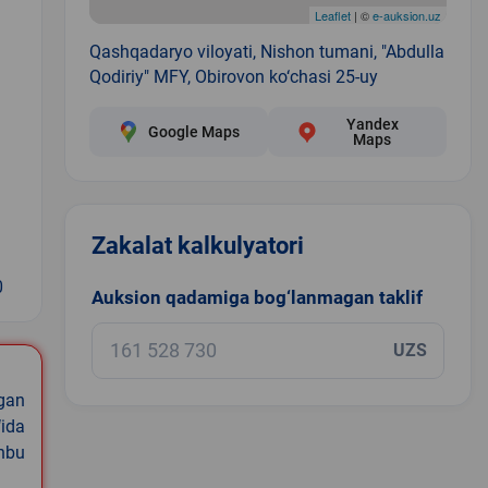
Leaflet
| ©
e-auksion.uz
Qashqadaryo viloyati, Nishon tumani, "Abdulla
Qodiriy" MFY, Obirovon ko‘chasi 25-uy
Yandex
Google Maps
Maps
Zakalat kalkulyatori
0
Auksion qadamiga bog‘lanmagan taklif
UZS
igan
ida
shbu