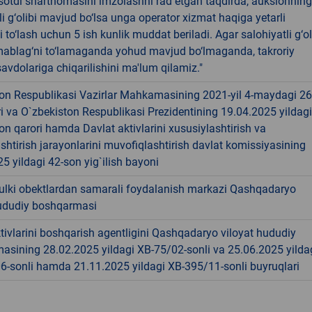
-sotdi shartnomasini imzolashni rad etgan taqdirda, auksionning
li g‘olibi mavjud bo‘lsa unga operator xizmat haqiga yetarli
 to‘lash uchun 5 ish kunlik muddat beriladi. Agar salohiyatli g‘ol
ablag‘ni to‘lamaganda yohud mavjud bo‘lmaganda, takroriy
avdolariga chiqarilishini ma'lum qilamiz."
ton Respublikasi Vazirlar Mahkamasining 2021-yil 4-maydagi 26
i va O`zbekiston Respublikasi Prezidentining 19.04.2025 yildagi
n qarori hamda Davlat aktivlarini xususiylashtirish va
shtirish jarayonlarini muvofiqlashtirish davlat komissiyasining
5 yildagi 42-son yig`ilish bayoni
ulki obektlardan samarali foydalanish markazi Qashqadaryo
hududiy boshqarmasi
tivlarini boshqarish agentligini Qashqadaryo viloyat hududiy
asining 28.02.2025 yildagi XB-75/02-sonli va 25.06.2025 yilda
6-sonli hamda 21.11.2025 yildagi XB-395/11-sonli buyruqlari