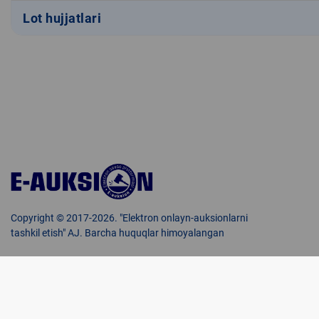
Lot hujjatlari
Copyright © 2017-2026. "Elektron onlayn-auksionlarni
tashkil etish" AJ. Barcha huquqlar himoyalangan