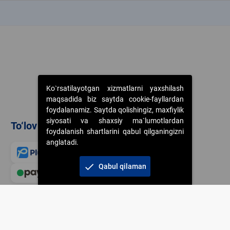
k
Ko`rsatilayotgan xizmatlarni yaxshilash
maqsadida biz saytda cookie-fayllardan
foydalanamiz. Saytda qolishingiz, maxfiylik
siyosati va shaxsiy ma`lumotlardan
To‘lov usullari
foydalanish shartlarini qabul qilganingizni
anglatadi.
check
Qabul qilaman
Veb-saytdagi axborot m
jamiyatning korporativ 