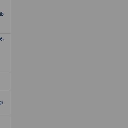
ib
6-
gi