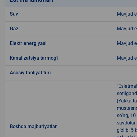
Suv
Mavjud 
Gaz
Mavjud 
Elektr energiyasi
Mavjud 
Kanalizatsiya tarmogʼi
Mavjud 
Аsosiy faoliyat turi
-
"Eslatma
sotilgand
(Yakka ta
mustasno
so‘ng, 10
savdolari
Boshqa majburiyatlar
g‘olibi 5