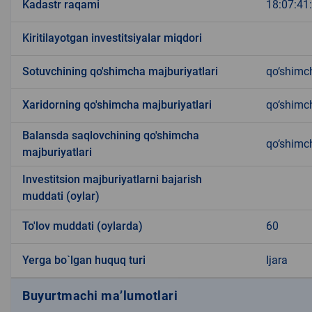
Kadastr raqami
18:07:41
Kiritilayotgan investitsiyalar miqdori
Sotuvchining qo'shimcha majburiyatlari
qo‘shimc
Xaridorning qo'shimcha majburiyatlari
qo‘shimc
Balansda saqlovchining qo'shimcha
qo‘shimc
majburiyatlari
Investitsion majburiyatlarni bajarish
muddati (oylar)
To'lov muddati (oylarda)
60
Yerga bo`lgan huquq turi
Ijara
Buyurtmachi ma’lumotlari