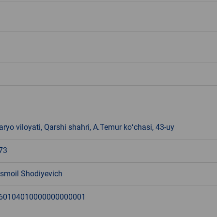
yo viloyati, Qarshi shahri, A.Temur koʻchasi, 43-uy
73
Ismoil Shodiyevich
60104010000000000001