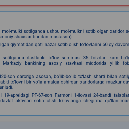
 mol-mulki sotilganda ushbu mol-mulkni sotib olgan xaridor s
jismoniy shaxslar bundan mustasno).
lgan qiymatidan qatʼi nazar sotib olish toʻlovlarini 60 oy davo
bilan sotilganda dastlabki to‘lov summasi 35 foizdan kam bo‘
Markaziy bankining asosiy stavkasi miqdorida yillik foiz
-son qaroriga asosan, bo‘lib-bo‘lib to‘lash sharti bilan soti
abki to‘lovni bir yo‘la amalga oshirgan xaridorlarga mazkur da
riladi.
il 19-apreldagi PF-67-son Farmoni 1-ilovasi 24-bandi talabla
vlat aktivlari sotib olish to‘lovlariga chegirma qo‘llanilmas
k