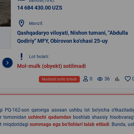
bahosi(10%):
14 684 430.00 UZS
location_on
Manzil:
Qashqadaryo viloyati, Nishon tumani, "Abdulla
Qodiriy" MFY, Obirovon ko‘chasi 25-uy
priority_high
Lot holati:
keyboard_arrow_right
Mol-mulk (obyekt) sotilmadi
0
remove_red_eye
36
Muddatli bo‘lib to‘lash
agi PQ-162-son qaroriga asosan ushbu lot bo‘yicha o‘tkazilad
lar tomonidan
uchinchi qadamdan
boshlab shaxsiy hisobvarag‘
lat miqdoridagi
summaga ega bo‘lishlari talab etiladi
. Bunda, u