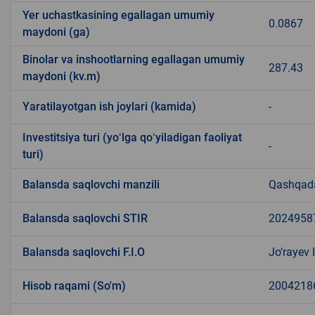
Yer uchastkasining egallagan umumiy
0.0867
maydoni (ga)
Binolar va inshootlarning egallagan umumiy
287.43
maydoni (kv.m)
Yaratilayotgan ish joylari (kamida)
-
Investitsiya turi (yoʻlga qoʻyiladigan faoliyat
-
turi)
Balansda saqlovchi manzili
Qashqadar
Balansda saqlovchi STIR
2024958
Balansda saqlovchi F.I.O
Jo‘rayev 
Hisob raqami (So'm)
2004218