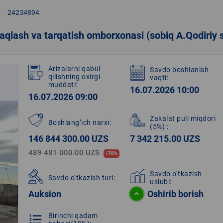
right
24234894
 saqlash va tarqatish omborxonasi (sobiq A.Qodiriy 
Arizalarni qabul
Savdo boshlanish
qilishning oxirgi
vaqti:
muddati:
16.07.2026 10:00
16.07.2026 09:00
Zakalat puli miqdori
Boshlang‘ich narxi:
(5%)
:
146 844 300.00 UZS
7 342 215.00 UZS
489 481 000.00 UZS
-70%
Savdo o‘tkazish
Savdo o‘tkazish turi:
uslubi:
Auksion
Oshirib borish
Birinchi qadam
format_list_numbered