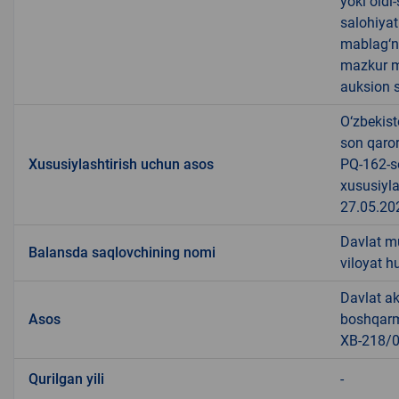
yoki oldi
salohiyat
mablag‘ni
mazkur m
auksion s
O‘zbekis
son qaror
Xususiylashtirish uchun asos
PQ-162-so
xususiyla
27.05.202
Davlat m
Balansda saqlovchining nomi
viloyat 
Davlat ak
Asos
boshqarm
XB-218/0
Qurilgan yili
-