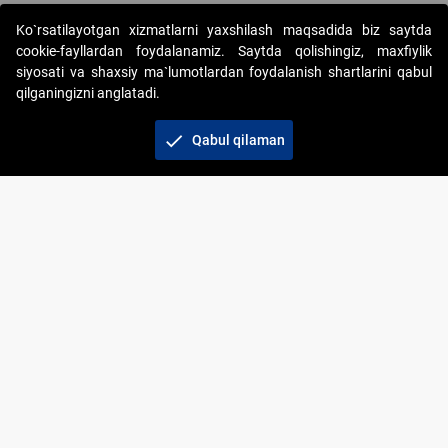
Ko`rsatilayotgan xizmatlarni yaxshilash maqsadida biz saytda
cookie-fayllardan foydalanamiz. Saytda qolishingiz, maxfiylik
siyosati va shaxsiy ma`lumotlardan foydalanish shartlarini qabul
qilganingizni anglatadi.
Copyright © 2017-2026. "Elektron onlayn-auksionlarni
tashkil etish" AJ. Barcha huquqlar himoyalangan
check
Qabul qilaman
To‘lov usullari
Bog‘lanish