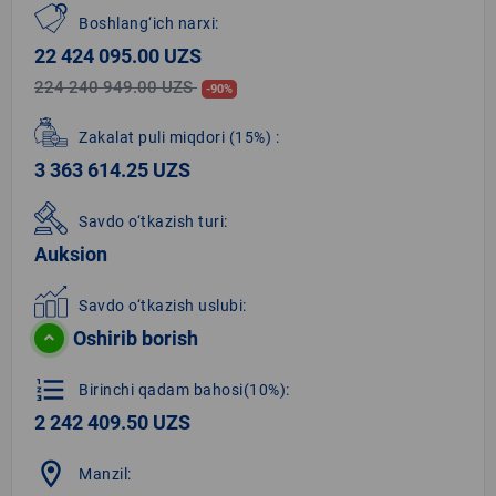
Boshlang‘ich narxi:
22 424 095.00 UZS
224 240 949.00 UZS
-90%
Zakalat puli miqdori
(15%)
:
3 363 614.25 UZS
Savdo o‘tkazish turi:
Auksion
Savdo o‘tkazish uslubi:
Oshirib borish
format_list_numbered
Birinchi qadam bahosi(10%):
2 242 409.50 UZS
location_on
Manzil: