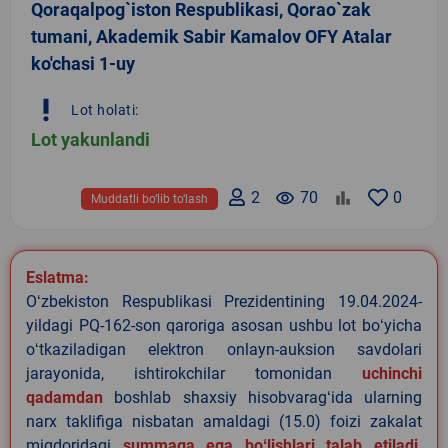
Qoraqalpog`iston Respublikasi, Qorao`zak
tumani, Akademik Sabir Kamalov OFY Atalar
ko'chasi 1-uy
priority_high
Lot holati:
Lot yakunlandi
2
remove_red_eye
70
0
Muddatli bo‘lib to‘lash
Eslatma:
Oʻzbekiston Respublikasi Prezidentining 19.04.2024-
yildagi PQ-162-son qaroriga asosan ushbu lot boʻyicha
oʻtkaziladigan elektron onlayn-auksion savdolari
jarayonida, ishtirokchilar tomonidan
uchinchi
qadamdan
boshlab shaxsiy hisobvaragʻida ularning
narx taklifiga nisbatan amaldagi (15.0) foizi zakalat
miqdoridagi
summaga ega boʻlishlari talab etiladi
.