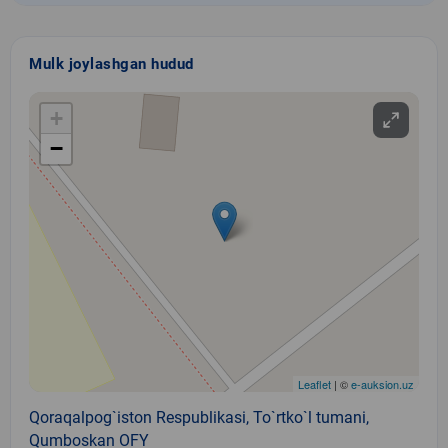
Mulk joylashgan hudud
+
−
Leaflet
| ©
e-auksion.uz
Qoraqalpog`iston Respublikasi, To`rtko`l tumani,
Qumboskan OFY