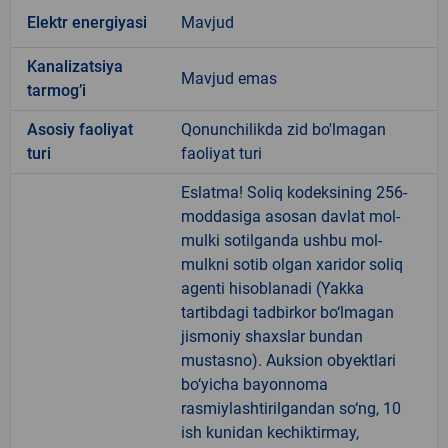
Elektr energiyasi
Mavjud
Kanalizatsiya
Mavjud emas
tarmogʼi
Аsosiy faoliyat
Qonunchilikda zid bo'lmagan
turi
faoliyat turi
Eslatma! Soliq kodeksining 256-
moddasiga asosan davlat mol-
mulki sotilganda ushbu mol-
mulkni sotib olgan xaridor soliq
agenti hisoblanadi (Yakka
tartibdagi tadbirkor bo‘lmagan
jismoniy shaxslar bundan
mustasno). Auksion obyektlari
bo‘yicha bayonnoma
rasmiylashtirilgandan so‘ng, 10
ish kunidan kechiktirmay,