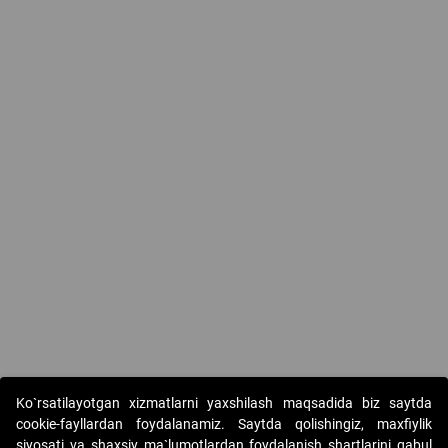
Ko`rsatilayotgan xizmatlarni yaxshilash maqsadida biz saytda
cookie-fayllardan foydalanamiz. Saytda qolishingiz, maxfiylik
siyosati va shaxsiy ma`lumotlardan foydalanish shartlarini qabul