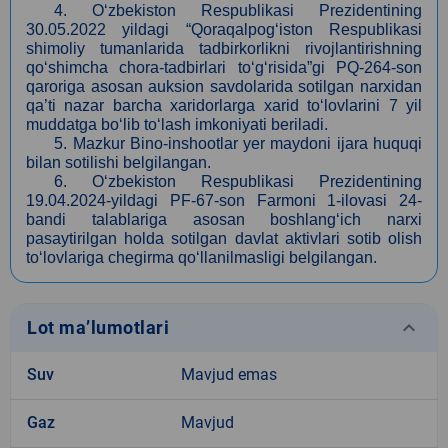
4. O‘zbekiston Respublikasi Prezidentining
30.05
.2022 yildagi “Qoraqalpog‘iston Respublikasi
shimoliy tumanlarida tadbirkorlikni rivojlantirishning
qo‘shimcha chora-tadbirlari to‘g‘risida”gi PQ-264-son
qaroriga asosan auksion savdolarida sotilgan narxidan
qa’ti nazar barcha xaridorlarga xarid to‘lovlarini 7 yil
muddatga bo‘lib to‘lash imkoniyati beriladi.
5. Mazkur Bino-inshootlar yer maydoni ijara huquqi
bilan sotilishi belgilangan.
6. O‘zbekiston Respublikasi Prezidentining
19.04.
2024-yildagi PF-67-son Farmoni 1-ilovasi 24-
bandi talablariga asosan boshlang‘ich narxi
pasaytirilgan holda sotilgan davlat aktivlari sotib olish
to‘lovlariga chegirma qo‘llanilmasligi belgilangan.
keyboard_arrow_down
Lot ma’lumotlari
Suv
Mavjud emas
Gaz
Mavjud