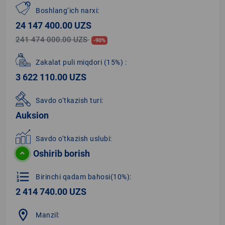
Boshlang‘ich narxi:
24 147 400.00 UZS
241 474 000.00 UZS
-90%
Zakalat puli miqdori
(15%)
:
3 622 110.00 UZS
Savdo o‘tkazish turi:
Auksion
Savdo o‘tkazish uslubi:
Oshirib borish
format_list_numbered
Birinchi qadam bahosi(10%):
2 414 740.00 UZS
location_on
Manzil: