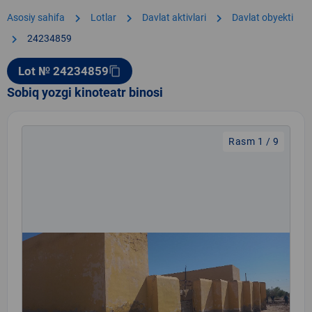
chevron_right
chevron_right
chevron_right
Asosiy sahifa
Lotlar
Davlat aktivlari
Davlat obyekti
chevron_right
24234859
Lot № 24234859
content_copy
Sobiq yozgi kinoteatr binosi
Rasm 1 / 9