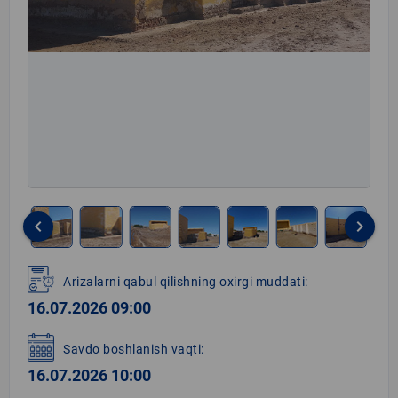
keyboard_arrow_left
keyboard_arrow_right
Item
1
Arizalarni qabul qilishning oxirgi muddati:
of
16.07.2026 09:00
9
Savdo boshlanish vaqti:
16.07.2026 10:00