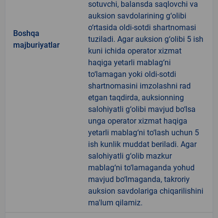
sotuvchi, balansda saqlovchi va
auksion savdolarining g‘olibi
o‘rtasida oldi-sotdi shartnomasi
Boshqa
tuziladi. Agar auksion g‘olibi 5 ish
majburiyatlar
kuni ichida operator xizmat
haqiga yetarli mablag‘ni
to‘lamagan yoki oldi-sotdi
shartnomasini imzolashni rad
etgan taqdirda, auksionning
salohiyatli g‘olibi mavjud bo‘lsa
unga operator xizmat haqiga
yetarli mablag‘ni to‘lash uchun 5
ish kunlik muddat beriladi. Agar
salohiyatli g‘olib mazkur
mablag‘ni to‘lamaganda yohud
mavjud bo‘lmaganda, takroriy
auksion savdolariga chiqarilishini
ma'lum qilamiz.