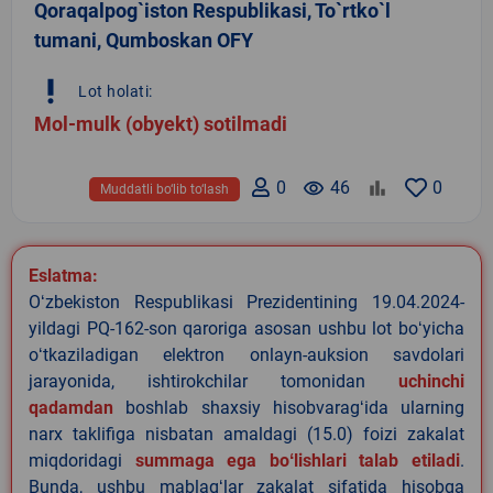
Qoraqalpog`iston Respublikasi, To`rtko`l
tumani, Qumboskan OFY
priority_high
Lot holati:
Mol-mulk (obyekt) sotilmadi
0
remove_red_eye
46
0
Muddatli bo‘lib to‘lash
Eslatma:
Oʻzbekiston Respublikasi Prezidentining 19.04.2024-
yildagi PQ-162-son qaroriga asosan ushbu lot boʻyicha
oʻtkaziladigan elektron onlayn-auksion savdolari
jarayonida, ishtirokchilar tomonidan
uchinchi
qadamdan
boshlab shaxsiy hisobvaragʻida ularning
narx taklifiga nisbatan amaldagi (15.0) foizi zakalat
miqdoridagi
summaga ega boʻlishlari talab etiladi
.
Bunda, ushbu mablagʻlar zakalat sifatida hisobga