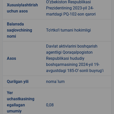
O‘zbekiston Respublikasi
Xususiylashtirish
Prezidentining 2023-yil 24-
uchun asos
martdagi PQ-102-son qarori
Balansda
saqlovchining
To'rtko'l tumani hokimligi
nomi
Davlat aktivlarini boshqarish
agentligi Qoraqalpogiston
Asos
Respublikasi hududiy
boshqarmasining 2024-yil 19-
avgustdagi 185-O’-sonli buyrug'i
Qurilgan yili
noma`lum
Yer
uchastkasining
egallagan
0,08
umumiy