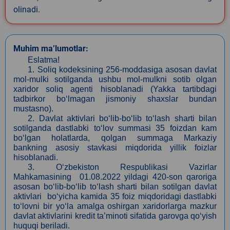
olinadi.
Muhim ma’lumotlar:
Eslatma!
1. Soliq kodeksining 256-moddasiga asosan davlat
mol-mulki sotilganda ushbu mol-mulkni sotib olgan
xaridor soliq agenti hisoblanadi (Yakka tartibdagi
tadbirkor bo‘lmagan jismoniy shaxslar bundan
mustasno).
2. Davlat aktivlari bo‘lib-bo‘lib to‘lash sharti bilan
sotilganda dastlabki to‘lov summasi 35 foizdan kam
bo‘lgan holatlarda, qolgan summaga Markaziy
bankning asosiy stavkasi miqdorida yillik foizlar
hisoblanadi.
3. O‘zbekiston Respublikasi Vazirlar
Mahkamasining 01.08.2022 yildagi 420-son qaroriga
asosan bo‘lib-bo‘lib to‘lash sharti bilan sotilgan davlat
aktivlari bo‘yicha kamida 35 foiz miqdoridagi dastlabki
to‘lovni bir yo‘la amalga oshirgan xaridorlarga mazkur
davlat aktivlarini kredit ta’minoti sifatida garovga qo‘yish
huquqi beriladi.