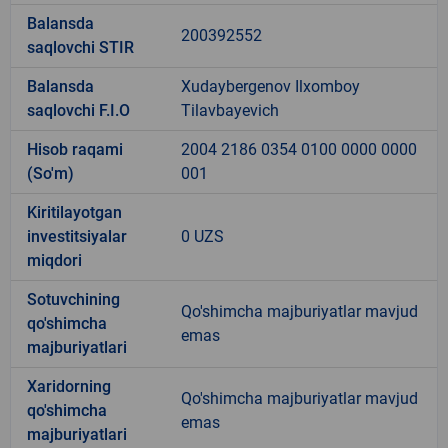
Balansda
200392552
saqlovchi STIR
Balansda
Xudaybergenov Ilxomboy
saqlovchi F.I.O
Tilavbayevich
Hisob raqami
2004 2186 0354 0100 0000 0000
(So'm)
001
Kiritilayotgan
investitsiyalar
0 UZS
miqdori
Sotuvchining
Qo'shimcha majburiyatlar mavjud
qo'shimcha
emas
majburiyatlari
Xaridorning
Qo'shimcha majburiyatlar mavjud
qo'shimcha
emas
majburiyatlari