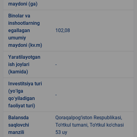
maydoni (ga)
Binolar va
inshootlarning
egallagan
102,08
umumiy
maydoni (kv.m)
Yaratilayotgan
ish joylari
-
(kamida)
Investitsiya turi
(yoʻlga
-
qoʻyiladigan
faoliyat turi)
Balansda
Qoraqalpog‘iston Respublikasi,
saqlovchi
To‘rtkul tumani, To‘rtkul ko'chasi
manzili
53 uy