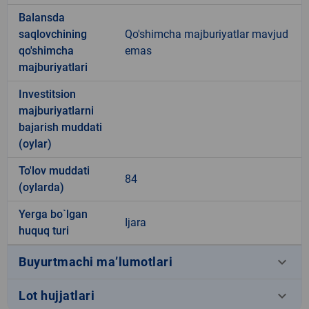
Balansda
saqlovchining
Qo'shimcha majburiyatlar mavjud
qo'shimcha
emas
majburiyatlari
Investitsion
majburiyatlarni
bajarish muddati
(oylar)
To'lov muddati
84
(oylarda)
Yerga bo`lgan
Ijara
huquq turi
keyboard_arrow_down
Buyurtmachi ma’lumotlari
keyboard_arrow_down
Lot hujjatlari