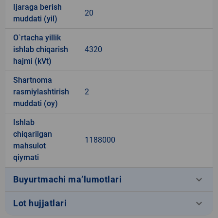
Ijaraga berish
20
muddati (yil)
O`rtacha yillik
ishlab chiqarish
4320
hajmi (kVt)
Shartnoma
rasmiylashtirish
2
muddati (oy)
Ishlab
chiqarilgan
1188000
mahsulot
qiymati
keyboard_arrow_down
Buyurtmachi ma’lumotlari
keyboard_arrow_down
Lot hujjatlari