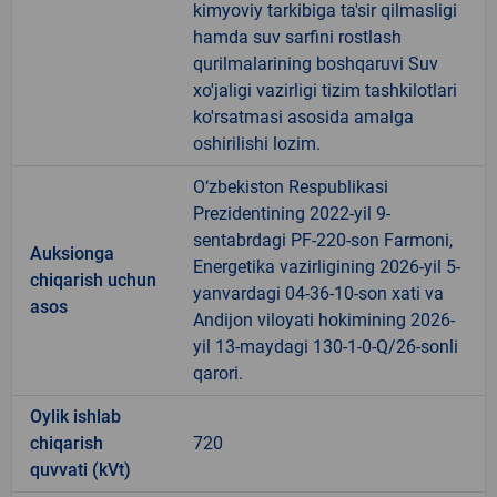
kimyoviy tarkibiga ta'sir qilmasligi
hamda suv sarfini rostlash
qurilmalarining boshqaruvi Suv
xo'jaligi vazirligi tizim tashkilotlari
ko'rsatmasi asosida amalga
oshirilishi lozim.
O‘zbekiston Respublikasi
Prezidentining 2022-yil 9-
sentabrdagi PF-220-son Farmoni,
Auksionga
Energetika vazirligining 2026-yil 5-
chiqarish uchun
yanvardagi 04-36-10-son xati va
asos
Andijon viloyati hokimining 2026-
yil 13-maydagi 130-1-0-Q/26-sonli
qarori.
Oylik ishlab
chiqarish
720
quvvati (kVt)