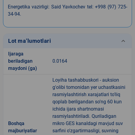
Energetika vazirligi: Said Yavkochev tel: +998 (97) 725-
34-94.
keyboard_arrow_down
Lot ma’lumotlari
Ijaraga
beriladigan
0.0164
maydoni (ga)
Loyiha tashabbuskori - auksion
g'olibi tomonidan yer uchastkasini
rasmiylashtirish xarajatlari to'liq
qoplab berilgandan so'ng 60 kun
ichida ijara shartnomasi
rasmiylashtiriladi. Quriladigan
Boshqa
mikro GES kanaldagi mavjud suv
majburiyatlar
sarfini o'zgartirmasligi, suvning