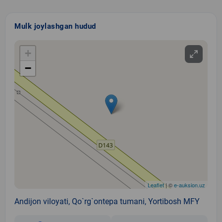
Mulk joylashgan hudud
+
−
Leaflet
| ©
e-auksion.uz
Andijon viloyati, Qo`rg`ontepa tumani, Yortibosh MFY