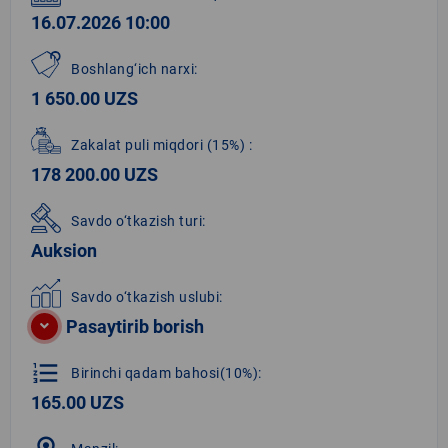
16.07.2026 10:00
Boshlang‘ich narxi:
1 650.00 UZS
Zakalat puli miqdori
(15%)
:
178 200.00 UZS
Savdo o‘tkazish turi:
Auksion
Savdo o‘tkazish uslubi:
Pasaytirib borish
format_list_numbered
Birinchi qadam bahosi(10%):
165.00 UZS