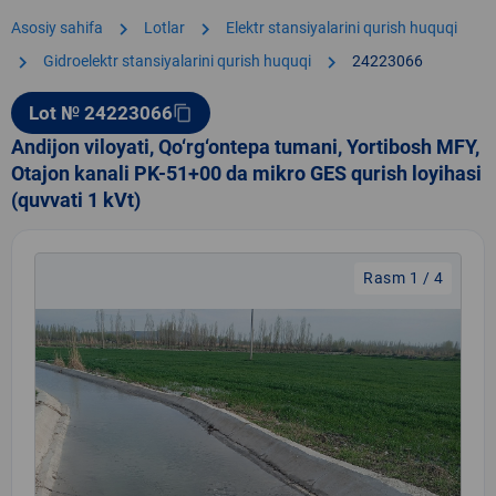
chevron_right
chevron_right
Asosiy sahifa
Lotlar
Elektr stansiyalarini qurish huquqi
chevron_right
chevron_right
Gidroelektr stansiyalarini qurish huquqi
24223066
Lot № 24223066
content_copy
Andijon viloyati, Qo‘rg‘ontepa tumani, Yortibosh MFY,
Otajon kanali PK-51+00 da mikro GES qurish loyihasi
(quvvati 1 kVt)
Rasm 1 / 4