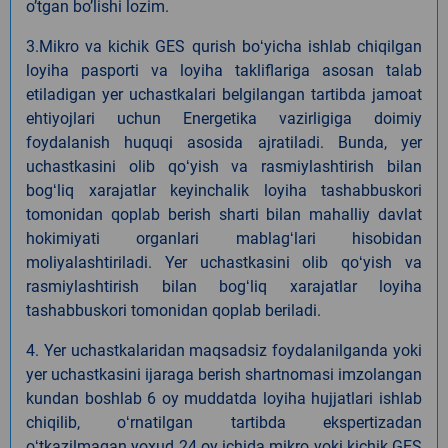
oʼtgan boʼlishi lozim.
3.Mikro va kichik GES qurish boʻyicha ishlab chiqilgan
loyiha pasporti va loyiha takliflariga asosan talab
etiladigan yer uchastkalari belgilangan tartibda jamoat
ehtiyojlari uchun Energetika vazirligiga doimiy
foydalanish huquqi asosida ajratiladi. Bunda, yer
uchastkasini olib qoʻyish va rasmiylashtirish bilan
bogʻliq xarajatlar keyinchalik loyiha tashabbuskori
tomonidan qoplab berish sharti bilan mahalliy davlat
hokimiyati organlari mablagʻlari hisobidan
moliyalashtiriladi. Yer uchastkasini olib qoʻyish va
rasmiylashtirish bilan bogʻliq xarajatlar loyiha
tashabbuskori tomonidan qoplab beriladi.
4. Yer uchastkalaridan maqsadsiz foydalanilganda yoki
yer uchastkasini ijaraga berish shartnomasi imzolangan
kundan boshlab 6 oy muddatda loyiha hujjatlari ishlab
chiqilib, oʻrnatilgan tartibda ekspertizadan
oʻtkazilmagan yoxud 24 oy ichida mikro yoki kichik GES