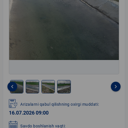
keyboard_arrow_left
keyboard_arrow_right
Item
1
Arizalarni qabul qilishning oxirgi muddati:
of
16.07.2026 09:00
4
Savdo boshlanish vaqti: