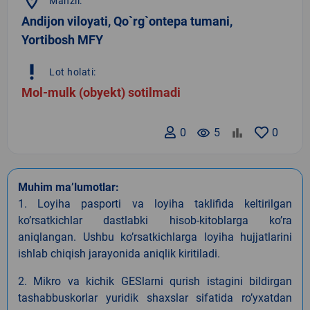
location_on
Manzil:
Andijon viloyati, Qo`rg`ontepa tumani,
Yortibosh MFY
priority_high
Lot holati:
Mol-mulk (obyekt) sotilmadi
0
remove_red_eye
5
0
Muhim ma’lumotlar:
1. Loyiha pasporti va loyiha taklifida keltirilgan
koʼrsatkichlar dastlabki hisob-kitoblarga koʼra
aniqlangan. Ushbu koʼrsatkichlarga loyiha hujjatlarini
ishlab chiqish jarayonida aniqlik kiritiladi.
2. Mikro va kichik GESlarni qurish istagini bildirgan
tashabbuskorlar yuridik shaxslar sifatida roʼyxatdan