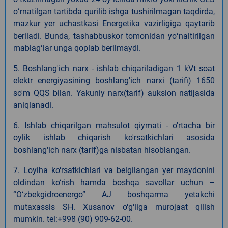
oʻrnatilgan tartibda qurilib ishga tushirilmagan taqdirda,
mazkur yer uchastkasi Energetika vazirligiga qaytarib
beriladi. Bunda, tashabbuskor tomonidan yoʻnaltirilgan
mablagʻlar unga qoplab berilmaydi.
5. Boshlang'ich narx - ishlab chiqariladigan 1 kVt soat
elektr energiyasining boshlang'ich narxi (tarifi) 1650
so'm QQS bilan. Yakuniy narx(tarif) auksion natijasida
aniqlanadi.
6. Ishlab chiqarilgan mahsulot qiymati - o'rtacha bir
oylik ishlab chiqarish ko'rsatkichlari asosida
boshlang'ich narx (tarif)ga nisbatan hisoblangan.
7. Loyiha ko‘rsatkichlari va belgilangan yer maydonini
oldindan ko‘rish hamda boshqa savollar uchun –
“O‘zbekgidroenergo” AJ boshqarma yetakchi
mutaxassis SH. Xusanov o‘g‘liga murojaat qilish
mumkin. tel:+998 (90) 909-62-00.