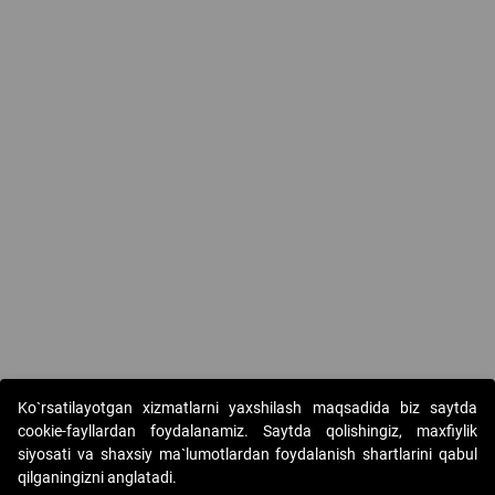
Ko`rsatilayotgan xizmatlarni yaxshilash maqsadida biz saytda
cookie-fayllardan foydalanamiz. Saytda qolishingiz, maxfiylik
siyosati va shaxsiy ma`lumotlardan foydalanish shartlarini qabul
qilganingizni anglatadi.
Copyright © 2017-2026. "Elektron onlayn-auksionlarni