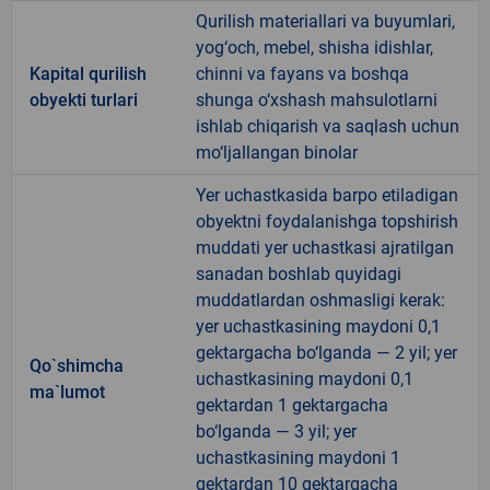
Qurilish materiallari va buyumlari,
yog‘och, mebel, shisha idishlar,
Kapital qurilish
chinni va fayans va boshqa
obyekti turlari
shunga o‘xshash mahsulotlarni
ishlab chiqarish va saqlash uchun
mo‘ljallangan binolar
Yer uchastkasida barpo etiladigan
obyektni foydalanishga topshirish
muddati yer uchastkasi ajratilgan
sanadan boshlab quyidagi
muddatlardan oshmasligi kerak:
yer uchastkasining maydoni 0,1
gektargacha bo‘lganda — 2 yil; yer
Qo`shimcha
uchastkasining maydoni 0,1
ma`lumot
gektardan 1 gektargacha
bo‘lganda — 3 yil; yer
uchastkasining maydoni 1
gektardan 10 gektargacha