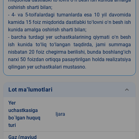
oshirish sharti bilan;
- 4- va 5-toifalardagi tumanlarda esa 10 yil davomida
kamida 15 foiz miqdorida dastlabki toʻlovni oʻn besh ish
kunida amalga oshirish sharti bilan;
- barcha turdagi yer uchastkalarining qiymati oʻn besh
ish kunida toʻliq toʻlangan taqdirda, jami summaga
nisbatan 20 foiz chegirma berilishi, bunda boshlangʻich
narxi 50 foizdan ortiqqa pasaytirilgan holda realizatsiya
qilingan yer uchastkalari mustasno.
keyboard_arrow_down
Lot ma’lumotlari
Yer
uchastkasiga
Ijara
bo`lgan huquq
turi
Gaz (mavjud