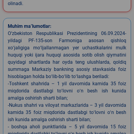
olinadi.
Muhim ma’lumotlar:
O‘zbekiston Respublikasi Prezidentining 06.09.2024-
yildagi PF-135-son Farmoniga asosan qishloq
xoʻjaligiga moʻljallanmagan yer uchastkalarini mulk
huquqi yoki ijara huquqi asosida sotib olish qiymatini
quyidagi shartlarda har oyda teng ulushlarda, qoldiq
summaga Markaziy bankning asosiy stavkasida foiz
hisoblagan holda boʻlib-boʻlib toʻlashga beriladi:
-Toshkent shahrida – 1 yil davomida kamida 35 foiz
miqdorida dastlabgi toʻlovni oʻn besh ish kunida
amalga oshirish sharti bilan;
-Nukus shahri va viloyat markazlarida – 3 yil davomida
kamida 35 foiz miqdorida dastlabgi toʻlovni oʻn besh
ish kunida amalga oshirish sharti bilan;
- boshqa aholi punktlarida – 5 yil davomida 15 foiz
miqdorida dastlabki toʻlovni oʻn besh ish kunida amalga