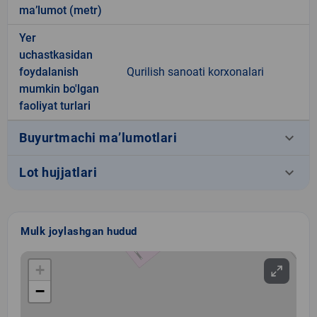
ma’lumot (metr)
Yer
uchastkasidan
foydalanish
Qurilish sanoati korxonalari
mumkin bo'lgan
faoliyat turlari
keyboard_arrow_down
Buyurtmachi ma’lumotlari
keyboard_arrow_down
Lot hujjatlari
Mulk joylashgan hudud
+
−