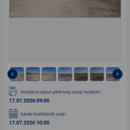
keyboard_arrow_left
keyboard_arrow_right
Item
1
Arizalarni qabul qilishning oxirgi muddati:
of
17.07.2026 09:00
8
Savdo boshlanish vaqti:
17.07.2026 10:00