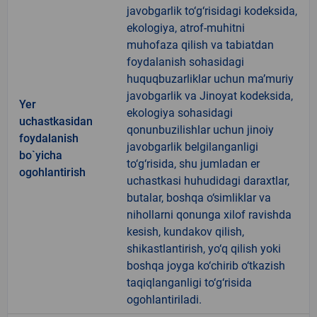
javobgarlik to‘g‘risidagi kodeksida,
ekologiya, atrof-muhitni
muhofaza qilish va tabiatdan
foydalanish sohasidagi
huquqbuzarliklar uchun ma’muriy
javobgarlik va Jinoyat kodeksida,
Yer
ekologiya sohasidagi
uchastkasidan
qonunbuzilishlar uchun jinoiy
foydalanish
javobgarlik belgilanganligi
bo`yicha
to‘g‘risida, shu jumladan er
ogohlantirish
uchastkasi huhudidagi daraxtlar,
butalar, boshqa o‘simliklar va
nihollarni qonunga xilof ravishda
kesish, kundakov qilish,
shikastlantirish, yo‘q qilish yoki
boshqa joyga ko‘chirib o‘tkazish
taqiqlanganligi to‘g‘risida
ogohlantiriladi.