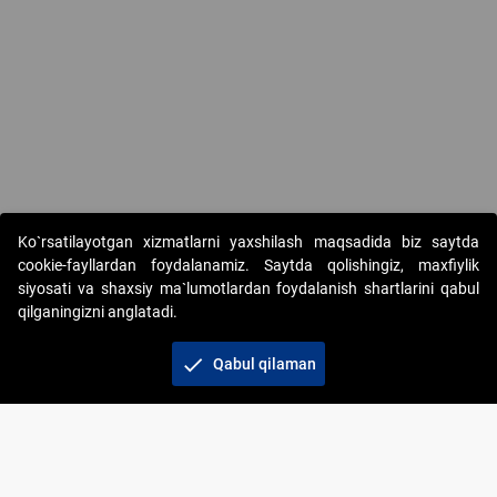
Ko`rsatilayotgan xizmatlarni yaxshilash maqsadida biz saytda
cookie-fayllardan foydalanamiz. Saytda qolishingiz, maxfiylik
siyosati va shaxsiy ma`lumotlardan foydalanish shartlarini qabul
qilganingizni anglatadi.
Copyright © 2017-2026. "Elektron onlayn-auksionlarni
tashkil etish" AJ. Barcha huquqlar himoyalangan
check
Qabul qilaman
To‘lov usullari