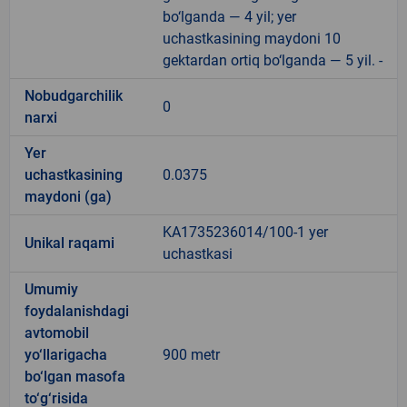
bo‘lganda — 4 yil; yer
uchastkasining maydoni 10
gektardan ortiq bo‘lganda — 5 yil. -
Nobudgarchilik
0
narxi
Yer
uchastkasining
0.0375
maydoni (ga)
KA1735236014/100-1 yer
Unikal raqami
uchastkasi
Umumiy
foydalanishdagi
avtomobil
yo‘llarigacha
900 metr
bo‘lgan masofa
to‘g‘risida