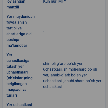
joylashgan
Kun nuri MFY
manzili
Yer maydonidan
foydalanish
tartibi va
-
shartlariga oid
boshqa
ma’lumotlar
Yer
uchastkasiga
shimoli-g`arb bo`sh yer
tutash yer
uchastkasi, shimoli-sharq bo`sh
uchastkalari
yer, janubi-g`arb bo`sh yer
(ob’ektlari)ning
uchastkasi, janubi-sharq bo`sh yer
belgilangan
uchastkasi
maqsadi va
turlari
Yer uchastkasi