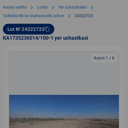
chevron_right
chevron_right
chevron_right
Asosiy sahifa
Lotlar
Yer uchastkalari
chevron_right
Tadbirkorlik va shaharsozlik uchun
24222723
Lot № 24222723
content_copy
KA1735236014/100-1 yer uchastkasi
Rasm 1 / 8