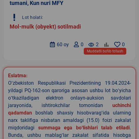
tumani, Kun nuri MFY
priority_high
Lot holati:
Mol-mulk (obyekt) sotilmadi
60 oy
0
remove_red_eye
2
0
Muddatli bo‘lib to‘lash
Eslatma:
Oʻzbekiston Respublikasi Prezidentining 19.04.2024-
yildagi PQ-162-son qaroriga asosan ushbu lot boʻyicha
oʻtkaziladigan elektron onlayn-auksion savdolari
jarayonida, ishtirokchilar tomonidan
uchinchi
qadamdan
boshlab shaxsiy hisobvaragʻida ularning
narx taklifiga nisbatan amaldagi (15.0) foizi zakalat
miqdoridagi
summaga ega boʻlishlari talab etiladi
.
Bunda, ushbu mablagʻlar zakalat sifatida hisobga