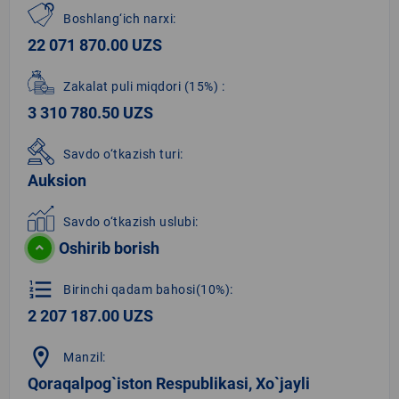
Boshlang‘ich narxi:
22 071 870.00 UZS
Zakalat puli miqdori
(15%)
:
3 310 780.50 UZS
Savdo o‘tkazish turi:
Auksion
Savdo o‘tkazish uslubi:
Oshirib borish
format_list_numbered
Birinchi qadam bahosi(10%):
2 207 187.00 UZS
location_on
Manzil:
Qoraqalpog`iston Respublikasi, Xo`jayli