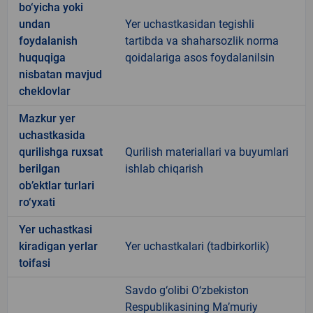
bo‘yicha yoki
undan
Yer uchastkasidan tegishli
foydalanish
tartibda va shaharsozlik norma
huquqiga
qoidalariga asos foydalanilsin
nisbatan mavjud
cheklovlar
Mazkur yer
uchastkasida
qurilishga ruxsat
Qurilish materiallari va buyumlari
berilgan
ishlab chiqarish
ob’ektlar turlari
ro‘yxati
Yer uchastkasi
kiradigan yerlar
Yer uchastkalari (tadbirkorlik)
toifasi
Savdo g‘olibi O‘zbekiston
Respublikasining Ma’muriy