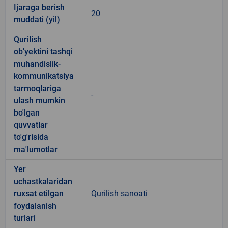
Ijaraga berish
20
muddati (yil)
Qurilish
ob'yektini tashqi
muhandislik-
kommunikatsiya
tarmoqlariga
-
ulash mumkin
bo'lgan
quvvatlar
to'g'risida
ma'lumotlar
Yer
uchastkalaridan
ruxsat etilgan
Qurilish sanoati
foydalanish
turlari