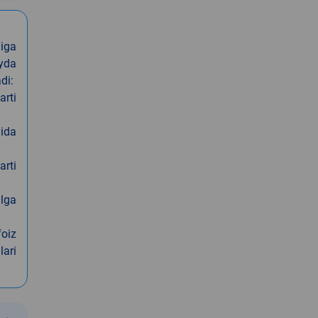
iga
oyda
di:
arti
nida
arti
alga
foiz
lari