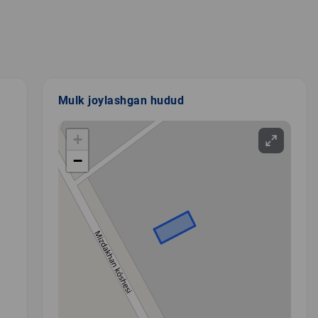
Mulk joylashgan hudud
+
−