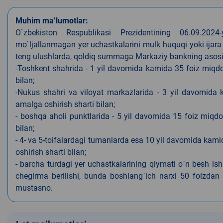
Muhim ma’lumotlar:
O`zbekiston Respublikasi Prezidentining 06.09.202
mo`ljallanmagan yer uchastkalarini mulk huquqi yoki ijara
teng ulushlarda, qoldiq summaga Markaziy bankning asosiy s
-Toshkent shahrida - 1 yil davomida kamida 35 foiz miqdor
bilan;
-Nukus shahri va viloyat markazlarida - 3 yil davomida 
amalga oshirish sharti bilan;
- boshqa aholi punktlarida - 5 yil davomida 15 foiz miqdo
bilan;
- 4- va 5-toifalardagi tumanlarda esa 10 yil davomida kami
oshirish sharti bilan;
- barcha turdagi yer uchastkalarining qiymati o`n besh is
chegirma berilishi, bunda boshlang`ich narxi 50 foizdan o
mustasno.