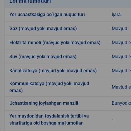
Lot ma’lumotlari
Yer uchastkasiga bo`lgan huquq turi
Ijara
Gaz (mavjud yoki mavjud emas)
Mavjud
Elektr ta`minoti (mavjud yoki mavjud emas)
Mavjud 
Suv (mavjud yoki mavjud emas)
Mavjud 
Kanalizatsiya (mavjud yoki mavjud emas)
Mavjud 
Kommunikatsiya (mavjud yoki mavjud
Mavjud 
emas)
Uchastkaning joylashgan manzili
Bunyodk
Yer maydonidan foydalanish tartibi va
-
shartlariga oid boshqa ma’lumotlar