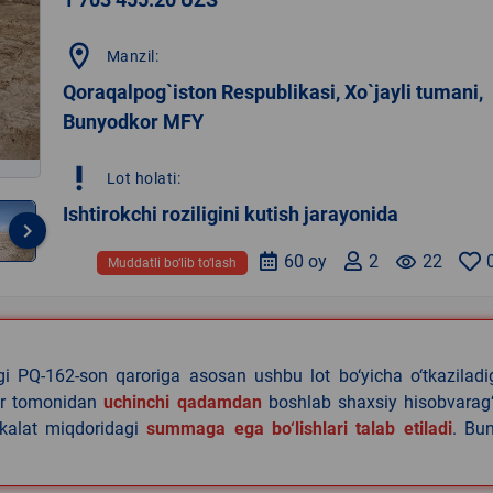
location_on
Manzil:
Qoraqalpog`iston Respublikasi, Xo`jayli tumani,
Bunyodkor MFY
priority_high
Lot holati:
Ishtirokchi roziligini kutish jarayonida
keyboard_arrow_right
60 oy
2
remove_red_eye
22
Muddatli bo‘lib to‘lash
agi PQ-162-son qaroriga asosan ushbu lot bo‘yicha o‘tkazilad
lar tomonidan
uchinchi qadamdan
boshlab shaxsiy hisobvarag‘
akalat miqdoridagi
summaga ega bo‘lishlari talab etiladi
. Bu