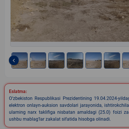
keyboard_arrow_left
Item
1
of
8
Eslatma:
O‘zbekiston Respublikasi Prezidentining 19.04.2024-yild
elektron onlayn-auksion savdolari jarayonida, ishtirokchi
ularning narx taklifiga nisbatan amaldagi (25.0) foizi z
ushbu mablag‘lar zakalat sifatida hisobga olinadi.