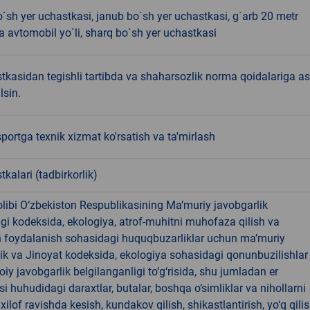
`sh yer uchastkasi, janub bo`sh yer uchastkasi, g`arb 20 metr
avtomobil yo`li, sharq bo`sh yer uchastkasi
tkasidan tegishli tartibda va shaharsozlik norma qoidalariga a
lsin.
portga texnik xizmat ko'rsatish va ta'mirlash
tkalari (tadbirkorlik)
libi O‘zbekiston Respublikasining Ma’muriy javobgarlik
dagi kodeksida, ekologiya, atrof-muhitni muhofaza qilish va
n foydalanish sohasidagi huquqbuzarliklar uchun ma’muriy
ik va Jinoyat kodeksida, ekologiya sohasidagi qonunbuzilishlar
oiy javobgarlik belgilanganligi to‘g‘risida, shu jumladan er
i huhudidagi daraxtlar, butalar, boshqa o‘simliklar va nihollarni
ilof ravishda kesish, kundakov qilish, shikastlantirish, yo‘q qili