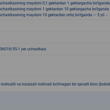
r uchastkasining maydoni 0,1 gektardan 1 gektargacha bo‘lgand
r uchastkasining maydoni 1 gektardan 10 gektargacha bo‘lganda
r uchastkasining maydoni 10 gektardan ortiq bo‘lganda — 5 yil. -
6018/55-1 yer uchastkasi
inshoatli va tozalash inshoati bo'lmagan bir qavatli bino (boksl
k