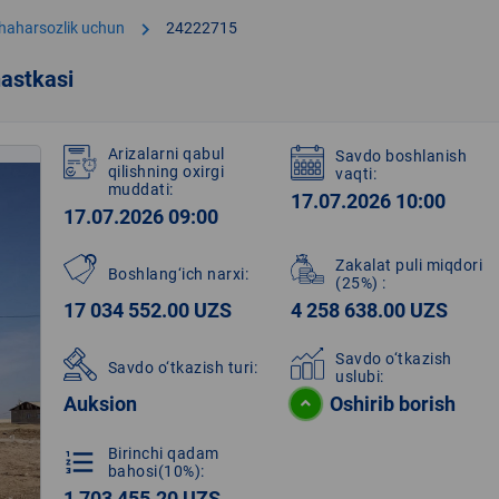
chevron_right
shaharsozlik uchun
24222715
astkasi
Arizalarni qabul
Savdo boshlanish
qilishning oxirgi
vaqti:
muddati:
17.07.2026 10:00
17.07.2026 09:00
Zakalat puli miqdori
Boshlang‘ich narxi:
(25%)
:
17 034 552.00 UZS
4 258 638.00 UZS
Savdo o‘tkazish
Savdo o‘tkazish turi:
uslubi:
Auksion
Oshirib borish
Birinchi qadam
format_list_numbered
bahosi(10%):
1 703 455.20 UZS