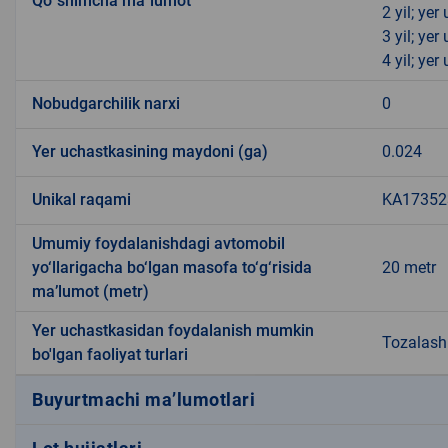
Qo`shimcha ma`lumot
2 yil; ye
3 yil; ye
4 yil; ye
Nobudgarchilik narxi
0
Yer uchastkasining maydoni (ga)
0.024
Unikal raqami
KA173523
Umumiy foydalanishdagi avtomobil
yo‘llarigacha bo‘lgan masofa to‘g‘risida
20 metr
ma’lumot (metr)
Yer uchastkasidan foydalanish mumkin
Tozalash 
bo'lgan faoliyat turlari
Buyurtmachi ma’lumotlari