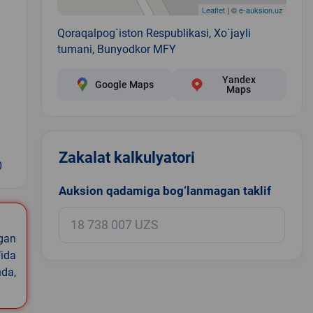
Leaflet
| ©
e-auksion.uz
Qoraqalpog`iston Respublikasi, Xo`jayli
tumani, Bunyodkor MFY
Yandex
Google Maps
Maps
Zakalat kalkulyatori
0
Auksion qadamiga bog‘lanmagan taklif
igan
ida
nda,