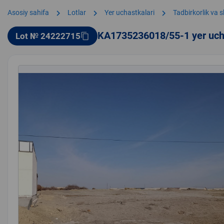
chevron_right
chevron_right
chevron_right
Asosiy sahifa
Lotlar
Yer uchastkalari
Tadbirkorlik va 
KA1735236018/55-1 yer uch
Lot № 24222715
content_copy