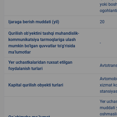
yoki bosh
ogohlanti
Ijaraga berish muddati (yil)
20
Qurilish ob'yektini tashqi muhandislik-
kommunikatsiya tarmoqlariga ulash
-
mumkin bo'lgan quvvatlar to'g'risida
ma'lumotlar
Yer uchastkalaridan ruxsat etilgan
Avtotrans
foydalanish turlari
Avtomobil
Kapital qurilish obyekti turlari
xizmat ko
stansiyas
Yer uchas
muddati 
oshmasli