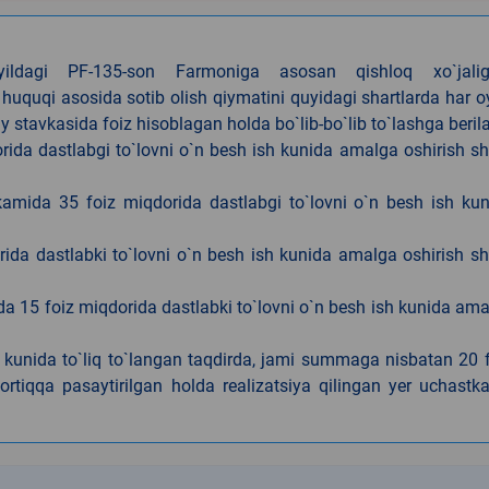
4-yildagi PF-135-son Farmoniga asosan qishloq xo`jalig
 huquqi asosida sotib olish qiymatini quyidagi shartlarda har 
tavkasida foiz hisoblagan holda bo`lib-bo`lib to`lashga berila
ida dastlabgi to`lovni o`n besh ish kunida amalga oshirish sh
kamida 35 foiz miqdorida dastlabgi to`lovni o`n besh ish ku
rida dastlabki to`lovni o`n besh ish kunida amalga oshirish sh
da 15 foiz miqdorida dastlabki to`lovni o`n besh ish kunida am
h kunida to`liq to`langan taqdirda, jami summaga nisbatan 20 
rtiqqa pasaytirilgan holda realizatsiya qilingan yer uchastka