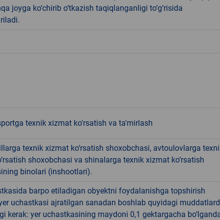
qa joyga ko‘chirib o‘tkazish taqiqlanganligi to‘g‘risida
riladi.
portga texnik xizmat ko'rsatish va ta'mirlash
larga texnik xizmat ko‘rsatish shoxobchasi, avtoulovlarga texni
‘rsatish shoxobchasi va shinalarga texnik xizmat ko‘rsatish
ining binolari (inshootlari).
tkasida barpo etiladigan obyektni foydalanishga topshirish
yer uchastkasi ajratilgan sanadan boshlab quyidagi muddatlar
gi kerak: yer uchastkasining maydoni 0,1 gektargacha bo‘lgand