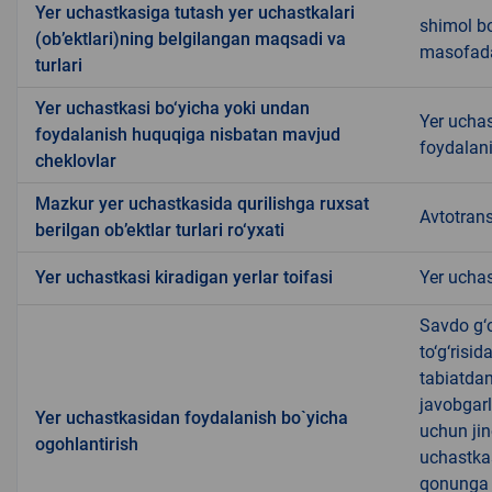
Yer uchastkasiga tutash yer uchastkalari
shimol bo
(ob’ektlari)ning belgilangan maqsadi va
masofada 
turlari
Yer uchastkasi bo‘yicha yoki undan
Yer uchas
foydalanish huquqiga nisbatan mavjud
foydalani
cheklovlar
Mazkur yer uchastkasida qurilishga ruxsat
Avtotrans
berilgan ob’ektlar turlari ro‘yxati
Yer uchastkasi kiradigan yerlar toifasi
Yer uchas
Savdo g‘o
to‘g‘risi
tabiatda
javobgarl
Yer uchastkasidan foydalanish bo`yicha
uchun jin
ogohlantirish
uchastkas
qonunga x