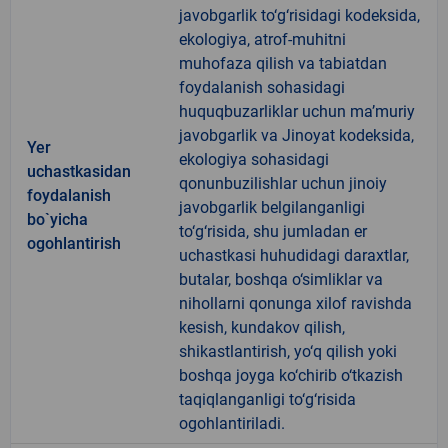
javobgarlik to‘g‘risidagi kodeksida,
ekologiya, atrof-muhitni
muhofaza qilish va tabiatdan
foydalanish sohasidagi
huquqbuzarliklar uchun ma’muriy
javobgarlik va Jinoyat kodeksida,
Yer
ekologiya sohasidagi
uchastkasidan
qonunbuzilishlar uchun jinoiy
foydalanish
javobgarlik belgilanganligi
bo`yicha
to‘g‘risida, shu jumladan er
ogohlantirish
uchastkasi huhudidagi daraxtlar,
butalar, boshqa o‘simliklar va
nihollarni qonunga xilof ravishda
kesish, kundakov qilish,
shikastlantirish, yo‘q qilish yoki
boshqa joyga ko‘chirib o‘tkazish
taqiqlanganligi to‘g‘risida
ogohlantiriladi.