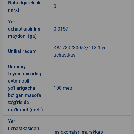
Nobudgarchilik
0
narxi
Yer
uchastkasining
0.0157
maydoni (ga)
KA1730233053/118-1 yer
Unikal raqami
uchastkasi
Umumiy
foydalanishdagi
avtomobil
yo‘llarigacha
100 metr
bo‘lgan masofa
to‘g‘risida
ma’lumot (metr)
Yer
uchastkasidan
Issiqxonalar: murakkab