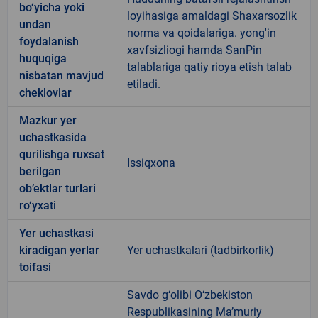
bo‘yicha yoki
loyihasiga amaldagi Shaxarsozlik
undan
norma va qoidalariga. yong'in
foydalanish
xavfsizliogi hamda SanPin
huquqiga
talablariga qatiy rioya etish talab
nisbatan mavjud
etiladi.
cheklovlar
Mazkur yer
uchastkasida
qurilishga ruxsat
Issiqxona
berilgan
ob’ektlar turlari
ro‘yxati
Yer uchastkasi
kiradigan yerlar
Yer uchastkalari (tadbirkorlik)
toifasi
Savdo g‘olibi O‘zbekiston
Respublikasining Ma’muriy