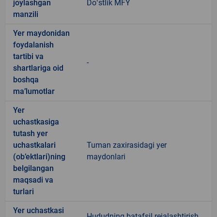
joylashgan
Doʻstlik MFY
manzili
Yer maydonidan
foydalanish
tartibi va
-
shartlariga oid
boshqa
ma’lumotlar
Yer
uchastkasiga
tutash yer
uchastkalari
Tuman zaxirasidagi yer
(ob’ektlari)ning
maydonlari
belgilangan
maqsadi va
turlari
Yer uchastkasi
Hududning batafsil rejalashtirish