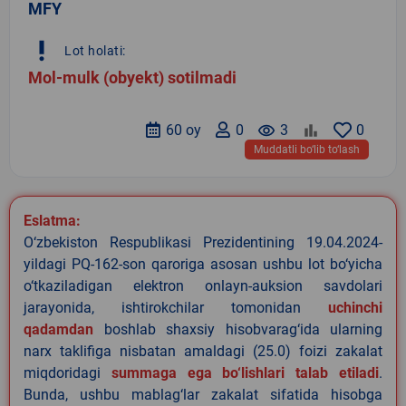
MFY
priority_high
Lot holati:
Mol-mulk (obyekt) sotilmadi
60 oy
0
remove_red_eye
3
0
Muddatli bo‘lib to‘lash
Eslatma:
O‘zbekiston Respublikasi Prezidentining 19.04.2024-
yildagi PQ-162-son qaroriga asosan ushbu lot bo‘yicha
o‘tkaziladigan elektron onlayn-auksion savdolari
jarayonida, ishtirokchilar tomonidan
uchinchi
qadamdan
boshlab shaxsiy hisobvarag‘ida ularning
narx taklifiga nisbatan amaldagi (25.0) foizi zakalat
miqdoridagi
summaga ega bo‘lishlari talab etiladi
.
Bunda, ushbu mablag‘lar zakalat sifatida hisobga