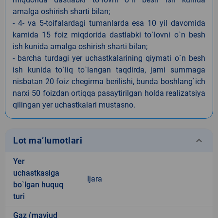
amalga oshirish sharti bilan;
- 4- va 5-toifalardagi tumanlarda esa 10 yil davomida
kamida 15 foiz miqdorida dastlabki to`lovni o`n besh
ish kunida amalga oshirish sharti bilan;
- barcha turdagi yer uchastkalarining qiymati o`n besh
ish kunida to`liq to`langan taqdirda, jami summaga
nisbatan 20 foiz chegirma berilishi, bunda boshlang`ich
narxi 50 foizdan ortiqqa pasaytirilgan holda realizatsiya
qilingan yer uchastkalari mustasno.
keyboard_arrow_down
Lot ma’lumotlari
Yer
uchastkasiga
Ijara
bo`lgan huquq
turi
Gaz (mavjud