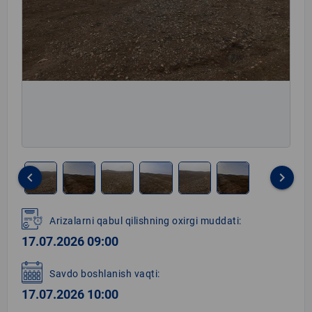
keyboard_arrow_left
keyboard_arrow_right
Item
1
Arizalarni qabul qilishning oxirgi muddati:
of
17.07.2026 09:00
6
Savdo boshlanish vaqti:
17.07.2026 10:00