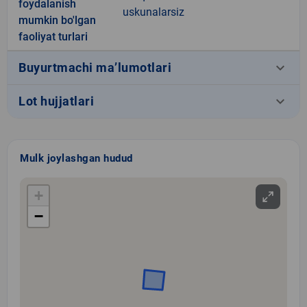
foydalanish
uskunalarsiz
mumkin bo'lgan
faoliyat turlari
keyboard_arrow_down
Buyurtmachi ma’lumotlari
keyboard_arrow_down
Lot hujjatlari
Mulk joylashgan hudud
+
−