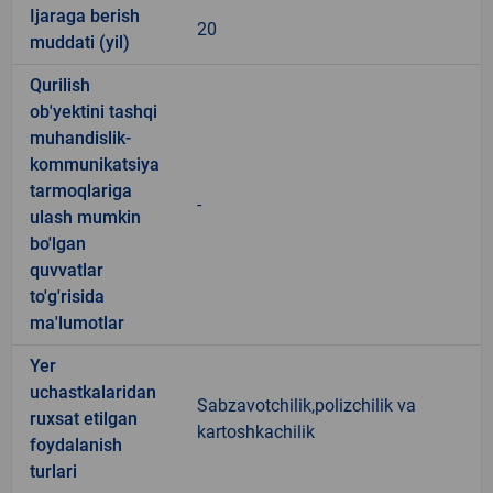
Ijaraga berish
20
muddati (yil)
Qurilish
ob'yektini tashqi
muhandislik-
kommunikatsiya
tarmoqlariga
-
ulash mumkin
bo'lgan
quvvatlar
to'g'risida
ma'lumotlar
Yer
uchastkalaridan
Sabzavotchilik,polizchilik va
ruxsat etilgan
kartoshkachilik
foydalanish
turlari