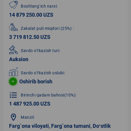
Boshlang‘ich narxi:
14 879 250.00 UZS
Zakalat puli miqdori
(25%)
:
3 719 812.50 UZS
Savdo o‘tkazish turi:
Auksion
Savdo o‘tkazish uslubi:
Oshirib borish
format_list_numbered
Birinchi qadam bahosi(10%):
1 487 925.00 UZS
location_on
Manzil:
Farg`ona viloyati, Farg`ona tumani, Doʻstlik