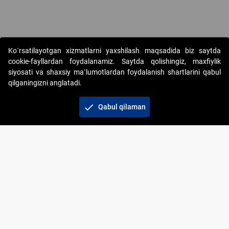
Ko`rsatilayotgan xizmatlarni yaxshilash maqsadida biz saytda
cookie-fayllardan foydalanamiz. Saytda qolishingiz, maxfiylik
siyosati va shaxsiy ma`lumotlardan foydalanish shartlarini qabul
qilganingizni anglatadi.
Copyright © 2017-2026. "Elektron onlayn-auksionlarni
tashkil etish" AJ. Barcha huquqlar himoyalangan
check
Qabul qilaman
To‘lov usullari