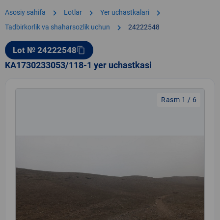
chevron_right
chevron_right
chevron_right
Asosiy sahifa
Lotlar
Yer uchastkalari
chevron_right
Tadbirkorlik va shaharsozlik uchun
24222548
Lot № 24222548
content_copy
KA1730233053/118-1 yer uchastkasi
Rasm 1 / 6