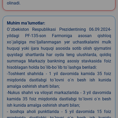
olinadi.
Muhim ma’lumotlar:
O`zbekiston Respublikasi Prezidentining 06.09.2024-
yildagi PF-135-son Farmoniga asosan qishloq
xo`jaligiga mo`ljallanmagan yer uchastkalarini mulk
huquqi yoki ijara huquqi asosida sotib olish qiymatini
quyidagi shartlarda har oyda teng ulushlarda, qoldiq
summaga Markaziy bankning asosiy stavkasida foiz
hisoblagan holda bo`lib-bo`lib to`lashga beriladi:
-Toshkent shahrida - 1 yil davomida kamida 35 foiz
miqdorida dastlabgi to`lovni o`n besh ish kunida
amalga oshirish sharti bilan;
-Nukus shahri va viloyat markazlarida - 3 yil davomida
kamida 35 foiz miqdorida dastlabgi to`lovni o`n besh
ish kunida amalga oshirish sharti bilan;
- boshqa aholi punktlarida - 5 yil davomida 15 foiz
miqdorida dastlabki to`lovni o`n besh ish kunida