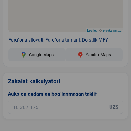
Leaflet
| ©
e-auksion.uz
Farg`ona viloyati, Farg`ona tumani, Doʻstlik MFY
Google Maps
Yandex Maps
Zakalat kalkulyatori
Auksion qadamiga bog‘lanmagan taklif
UZS