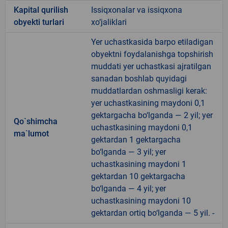
Kapital qurilish
Issiqxonalar va issiqxona
obyekti turlari
xo‘jaliklari
Yer uchastkasida barpo etiladigan
obyektni foydalanishga topshirish
muddati yer uchastkasi ajratilgan
sanadan boshlab quyidagi
muddatlardan oshmasligi kerak:
yer uchastkasining maydoni 0,1
gektargacha bo‘lganda — 2 yil; yer
Qo`shimcha
uchastkasining maydoni 0,1
ma`lumot
gektardan 1 gektargacha
bo‘lganda — 3 yil; yer
uchastkasining maydoni 1
gektardan 10 gektargacha
bo‘lganda — 4 yil; yer
uchastkasining maydoni 10
gektardan ortiq bo‘lganda — 5 yil. -