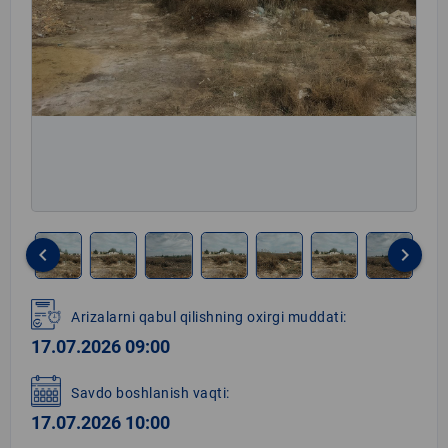
keyboard_arrow_left
keyboard_arrow_right
Item
1
Arizalarni qabul qilishning oxirgi muddati:
of
17.07.2026 09:00
8
Savdo boshlanish vaqti:
17.07.2026 10:00