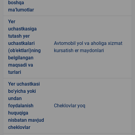
boshqa
ma’lumotlar
Yer
uchastkasiga
tutash yer
uchastkalari
Avtomobil yol va aholiga xizmat
(ob’ektlari)ning
kursatish er maydonlari
belgilangan
maqsadi va
turlari
Yer uchastkasi
bo‘yicha yoki
undan
foydalanish
Cheklovlar yoq
huquqiga
nisbatan mavjud
cheklovlar