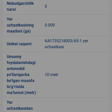
Nobudgarchilik
0
narxi
Yer
uchastkasining
0.009
maydoni (ga)
KA1735218003/65-1 yer
Unikal raqami
uchastkasi
Umumiy
foydalanishdagi
avtomobil
yo‘llarigacha
10 metr
bo‘lgan masofa
to‘g‘risida
ma’lumot (metr)
Yer
uchastkasidan