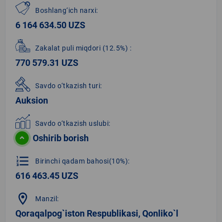
Boshlang‘ich narxi:
6 164 634.50 UZS
Zakalat puli miqdori
(12.5%)
:
770 579.31 UZS
Savdo o‘tkazish turi:
Auksion
Savdo o‘tkazish uslubi:
Oshirib borish
format_list_numbered
Birinchi qadam bahosi(10%):
616 463.45 UZS
location_on
Manzil:
Qoraqalpog`iston Respublikasi, Qonliko`l