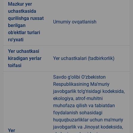
Mazkur yer
uchastkasida
qurilishga ruxsat
Umumiy ovqatlanish
berilgan
ob’ektlar turlari
ro‘yxati
Yer uchastkasi
kiradigan yerlar
Yer uchastkalari (tadbirkorlik)
toifasi
Savdo g‘olibi O‘zbekiston
Respublikasining Ma’muriy
javobgarlik to‘g‘risidagi kodeksida,
ekologiya, atrof-muhitni
muhofaza qilish va tabiatdan
foydalanish sohasidagi
huquqbuzarliklar uchun ma’muriy
javobgarlik va Jinoyat kodeksida,
Yer