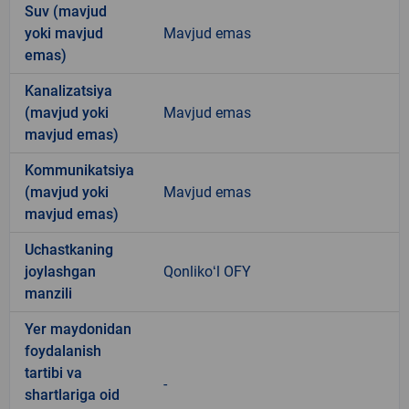
Suv (mavjud
yoki mavjud
Mavjud emas
emas)
Kanalizatsiya
(mavjud yoki
Mavjud emas
mavjud emas)
Kommunikatsiya
(mavjud yoki
Mavjud emas
mavjud emas)
Uchastkaning
joylashgan
Qonlikoʻl OFY
manzili
Yer maydonidan
foydalanish
tartibi va
-
shartlariga oid