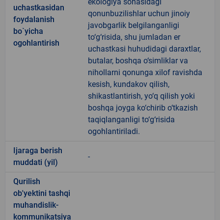
ekologiya sohasidagi
uchastkasidan
qonunbuzilishlar uchun jinoiy
foydalanish
javobgarlik belgilanganligi
bo`yicha
to‘g‘risida, shu jumladan er
ogohlantirish
uchastkasi huhudidagi daraxtlar,
butalar, boshqa o‘simliklar va
nihollarni qonunga xilof ravishda
kesish, kundakov qilish,
shikastlantirish, yo‘q qilish yoki
boshqa joyga ko‘chirib o‘tkazish
taqiqlanganligi to‘g‘risida
ogohlantiriladi.
Ijaraga berish
-
muddati (yil)
Qurilish
ob'yektini tashqi
muhandislik-
kommunikatsiya