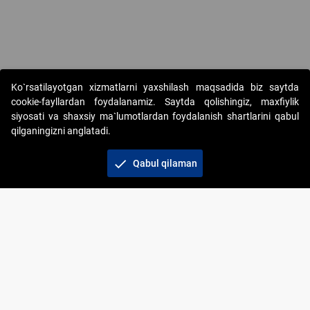
Ko`rsatilayotgan xizmatlarni yaxshilash maqsadida biz saytda
cookie-fayllardan foydalanamiz. Saytda qolishingiz, maxfiylik
siyosati va shaxsiy ma`lumotlardan foydalanish shartlarini qabul
qilganingizni anglatadi.
Copyright © 2017-2026. "Elektron onlayn-auksionlarni
tashkil etish" AJ. Barcha huquqlar himoyalangan
check
Qabul qilaman
To‘lov usullari