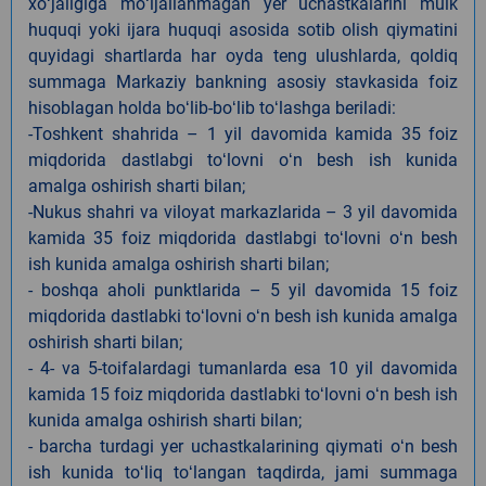
xoʻjaligiga moʻljallanmagan yer uchastkalarini mulk
huquqi yoki ijara huquqi asosida sotib olish qiymatini
quyidagi shartlarda har oyda teng ulushlarda, qoldiq
summaga Markaziy bankning asosiy stavkasida foiz
hisoblagan holda boʻlib-boʻlib toʻlashga beriladi:
-Toshkent shahrida – 1 yil davomida kamida 35 foiz
miqdorida dastlabgi toʻlovni oʻn besh ish kunida
amalga oshirish sharti bilan;
-Nukus shahri va viloyat markazlarida – 3 yil davomida
kamida 35 foiz miqdorida dastlabgi toʻlovni oʻn besh
ish kunida amalga oshirish sharti bilan;
- boshqa aholi punktlarida – 5 yil davomida 15 foiz
miqdorida dastlabki toʻlovni oʻn besh ish kunida amalga
oshirish sharti bilan;
- 4- va 5-toifalardagi tumanlarda esa 10 yil davomida
kamida 15 foiz miqdorida dastlabki toʻlovni oʻn besh ish
kunida amalga oshirish sharti bilan;
- barcha turdagi yer uchastkalarining qiymati oʻn besh
ish kunida toʻliq toʻlangan taqdirda, jami summaga