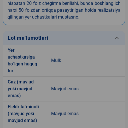
nisbatan 20 foiz chegirma berilishi, bunda boshlangʻich
narxi 50 foizdan ortiqqa pasaytirilgan holda realizatsiya
qilingan yer uchastkalari mustasno.
keyboard_arrow_down
Lot ma’lumotlari
Yer
uchastkasiga
Mulk
bo`lgan huquq
turi
Gaz (mavjud
yoki mavjud
Mavjud emas
emas)
Elektr ta`minoti
(mavjud yoki
Mavjud emas
mavjud emas)