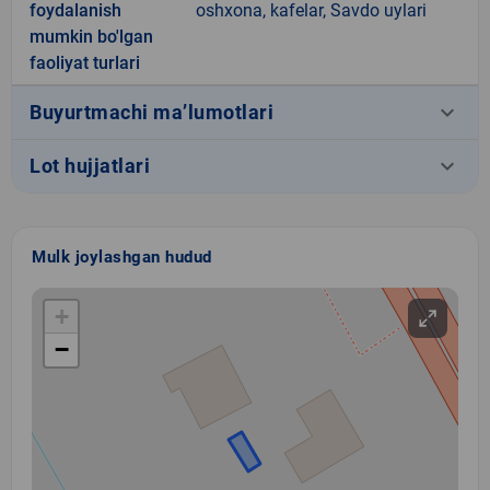
foydalanish
oshxona, kafelar, Savdo uylari
mumkin bo'lgan
faoliyat turlari
keyboard_arrow_down
Buyurtmachi ma’lumotlari
keyboard_arrow_down
Lot hujjatlari
Mulk joylashgan hudud
+
−