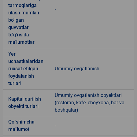
tarmoqlariga
-
ulash mumkin
bo'lgan
quvvatlar
to'g'risida
ma'lumotlar
Yer
uchastkalaridan
ruxsat etilgan
Umumiy ovqatlanish
foydalanish
turlari
Umumiy ovqatlanish obyektlari
Kapital qurilish
(restoran, kafe, choyxona, bar va
obyekti turlari
boshqalar)
Qo`shimcha
-
ma`lumot