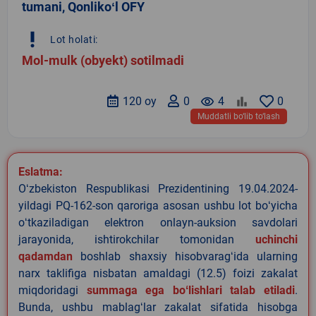
tumani, Qonlikoʻl OFY
priority_high
Lot holati:
Mol-mulk (obyekt) sotilmadi
120 oy
0
remove_red_eye
4
0
Muddatli bo‘lib to‘lash
Eslatma:
Oʻzbekiston Respublikasi Prezidentining 19.04.2024-
yildagi PQ-162-son qaroriga asosan ushbu lot boʻyicha
oʻtkaziladigan elektron onlayn-auksion savdolari
jarayonida, ishtirokchilar tomonidan
uchinchi
qadamdan
boshlab shaxsiy hisobvaragʻida ularning
narx taklifiga nisbatan amaldagi (12.5) foizi zakalat
miqdoridagi
summaga ega boʻlishlari talab etiladi
.
Bunda, ushbu mablagʻlar zakalat sifatida hisobga