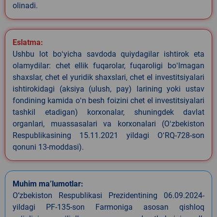
olinadi.
Eslatma:
Ushbu lot boʻyicha savdoda quiydagilar ishtirok eta
olamydilar: chet ellik fuqarolar, fuqaroligi boʻlmagan
shaxslar, chet el yuridik shaxslari, chet el investitsiyalari
ishtirokidagi (aksiya (ulush, pay) larining yoki ustav
fondining kamida oʻn besh foizini chet el investitsiyalari
tashkil etadigan) korxonalar, shuningdek davlat
organlari, muassasalari va korxonalari (Oʻzbekiston
Respublikasining 15.11.2021 yildagi OʻRQ-728-son
qonuni 13-moddasi).
Muhim ma’lumotlar:
O‘zbekiston Respublikasi Prezidentining 06.09.2024-
yildagi PF-135-son Farmoniga asosan qishloq