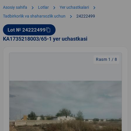
chevron_right
chevron_right
chevron_right
Asosiy sahifa
Lotlar
Yer uchastkalari
chevron_right
Tadbirkorlik va shaharsozlik uchun
24222499
Lot № 24222499
content_copy
KA1735218003/65-1 yer uchastkasi
Rasm 1 / 8