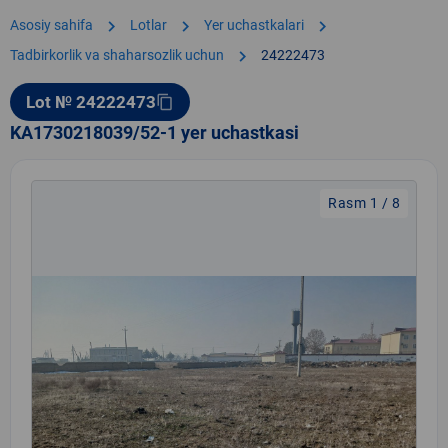
chevron_right
chevron_right
chevron_right
Asosiy sahifa
Lotlar
Yer uchastkalari
chevron_right
Tadbirkorlik va shaharsozlik uchun
24222473
Lot № 24222473
content_copy
KA1730218039/52-1 yer uchastkasi
Rasm 1 / 8