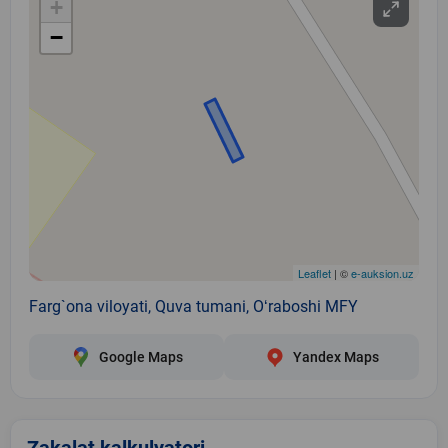
+
−
Leaflet
| ©
e-auksion.uz
Farg`ona viloyati, Quva tumani, Oʻraboshi MFY
Google Maps
Yandex Maps
Zakalat kalkulyatori