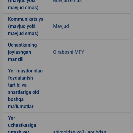
(mavjud yoki
Mavjud emas
mavjud emas)
Kommunikatsiya
(mavjud yoki
Mavjud
mavjud emas)
Uchastkaning
joylashgan
Oʻraboshi MFY
manzili
Yer maydonidan
foydalanish
tartibi va
-
shartlariga oid
boshqa
ma’lumotlar
Yer
uchastkasiga
tutash yer
shimoldan yo`l, janubdan