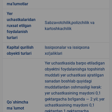
ma'lumotlar
Yer
uchastkalaridan
Sabzavotchilik,polizchilik va
ruxsat etilgan
kartoshkachilik
foydalanish
turlari
Kapital qurilish
Issiqxonalar va issiqxona
obyekti turlari
xo‘jaliklari
Yer uchastkasida barpo etiladigan
obyektni foydalanishga topshirish
muddati yer uchastkasi ajratilgan
sanadan boshlab quyidagi
muddatlardan oshmasligi kerak:
yer uchastkasining maydoni 0,1
gektargacha bo‘lganda — 2 yil; yer
Qo`shimcha
uchastkasining maydoni 0,1
ma`lumot
gektardan 1 gektargacha