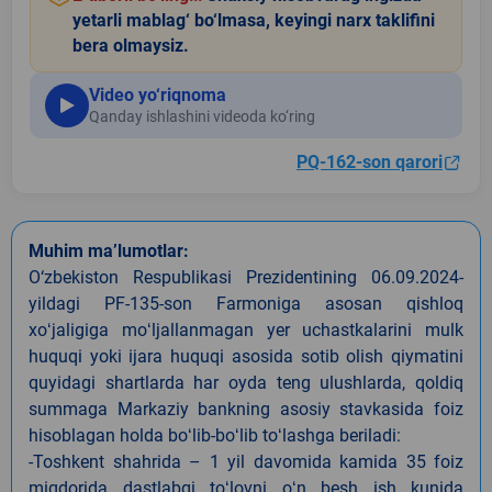
yetarli mablag‘ bo‘lmasa, keyingi narx taklifini
bera olmaysiz.
Video yo‘riqnoma
Qanday ishlashini videoda ko‘ring
PQ-162-son qarori
Muhim ma’lumotlar:
O‘zbekiston Respublikasi Prezidentining 06.09.2024-
yildagi PF-135-son Farmoniga asosan qishloq
xoʻjaligiga moʻljallanmagan yer uchastkalarini mulk
huquqi yoki ijara huquqi asosida sotib olish qiymatini
quyidagi shartlarda har oyda teng ulushlarda, qoldiq
summaga Markaziy bankning asosiy stavkasida foiz
hisoblagan holda boʻlib-boʻlib toʻlashga beriladi:
-Toshkent shahrida – 1 yil davomida kamida 35 foiz
miqdorida dastlabgi toʻlovni oʻn besh ish kunida