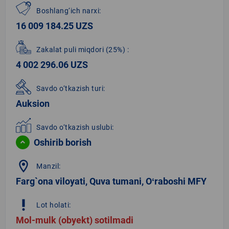
Boshlang‘ich narxi:
16 009 184.25 UZS
Zakalat puli miqdori
(25%)
:
4 002 296.06 UZS
Savdo o‘tkazish turi:
Auksion
Savdo o‘tkazish uslubi:
Oshirib borish
location_on
Manzil:
Farg`ona viloyati, Quva tumani, Oʻraboshi MFY
priority_high
Lot holati:
Mol-mulk (obyekt) sotilmadi