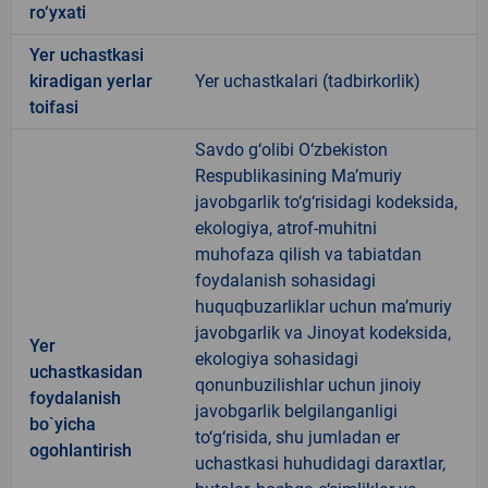
ro‘yxati
Yer uchastkasi
kiradigan yerlar
Yer uchastkalari (tadbirkorlik)
toifasi
Savdo g‘olibi O‘zbekiston
Respublikasining Ma’muriy
javobgarlik to‘g‘risidagi kodeksida,
ekologiya, atrof-muhitni
muhofaza qilish va tabiatdan
foydalanish sohasidagi
huquqbuzarliklar uchun ma’muriy
javobgarlik va Jinoyat kodeksida,
Yer
ekologiya sohasidagi
uchastkasidan
qonunbuzilishlar uchun jinoiy
foydalanish
javobgarlik belgilanganligi
bo`yicha
to‘g‘risida, shu jumladan er
ogohlantirish
uchastkasi huhudidagi daraxtlar,