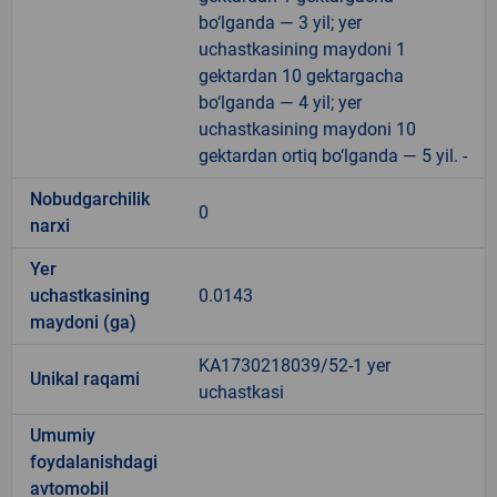
bo‘lganda — 3 yil; yer
uchastkasining maydoni 1
gektardan 10 gektargacha
bo‘lganda — 4 yil; yer
uchastkasining maydoni 10
gektardan ortiq bo‘lganda — 5 yil. -
Nobudgarchilik
0
narxi
Yer
uchastkasining
0.0143
maydoni (ga)
KA1730218039/52-1 yer
Unikal raqami
uchastkasi
Umumiy
foydalanishdagi
avtomobil