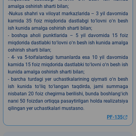
amalga oshirish sharti bilan;
-Nukus shahri va viloyat markazlarida – 3 yil davomida
kamida 35 foiz miqdorida dastlabgi toʻlovni oʻn besh
ish kunida amalga oshirish sharti bilan;
- boshqa aholi punktlarida – 5 yil davomida 15 foiz
miqdorida dastlabki toʻlovni oʻn besh ish kunida amalga
oshirish sharti bilan;
- 4- va 5-toifalardagi tumanlarda esa 10 yil davomida
kamida 15 foiz miqdorida dastlabki toʻlovni oʻn besh ish
kunida amalga oshirish sharti bilan;
- barcha turdagi yer uchastkalarining qiymati oʻn besh
ish kunida toʻliq toʻlangan taqdirda, jami summaga
nisbatan 20 foiz chegirma berilishi, bunda boshlangʻich
narxi 50 foizdan ortiqqa pasaytirilgan holda realizatsiya
qilingan yer uchastkalari mustasno.
PF-135