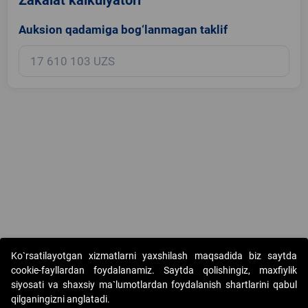
Auksion qadamiga bog‘lanmagan taklif
Copyright © 2017-2026. "Elektron onlayn-auksionlarni tashkil etish"
Ko`rsatilayotgan xizmatlarni yaxshilash maqsadida biz saytda
AJ. Barcha huquqlar himoyalangan
cookie-fayllardan foydalanamiz. Saytda qolishingiz, maxfiylik
siyosati va shaxsiy ma`lumotlardan foydalanish shartlarini qabul
qilganingizni anglatadi.