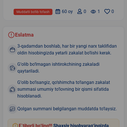
60 oy
0
remove_red_eye
1
0
Muddatli bo‘lib to‘lash
Eslatma
3-qadamdan boshlab, har bir yangi narx taklifidan
oldin hisobingizda yetarli zakalat bo‘lishi kerak.
G‘olib bo‘lmagan ishtirokchining zakaladi
qaytariladi.
G‘olib bo‘lsangiz, qo‘shimcha to‘langan zakalat
summasi umumiy to‘lovning bir qismi sifatida
hisoblanadi.
Qolgan summani belgilangan muddatda to‘laysiz.
E`tiborli bo‘ling!!!
Shaxsiy hisobvarag‘ingizda