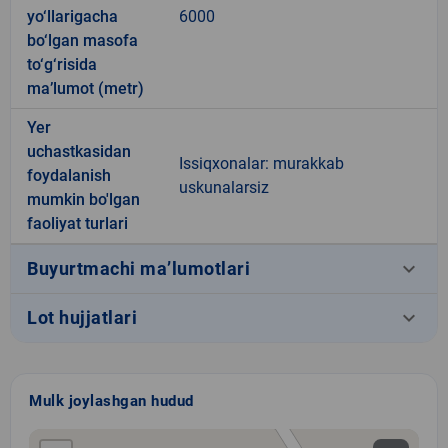
yo‘llarigacha
6000
bo‘lgan masofa
to‘g‘risida
ma’lumot (metr)
Yer
uchastkasidan
Issiqxonalar: murakkab
foydalanish
uskunalarsiz
mumkin bo'lgan
faoliyat turlari
keyboard_arrow_down
Buyurtmachi ma’lumotlari
keyboard_arrow_down
Lot hujjatlari
Mulk joylashgan hudud