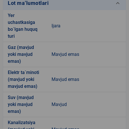
keyboard_arrow_down
Lot ma’lumotlari
Yer
uchastkasiga
Ijara
bo`lgan huquq
turi
Gaz (mavjud
yoki mavjud
Mavjud emas
emas)
Elektr ta`minoti
(mavjud yoki
Mavjud emas
mavjud emas)
Suv (mavjud
yoki mavjud
Mavjud
emas)
Kanalizatsiya