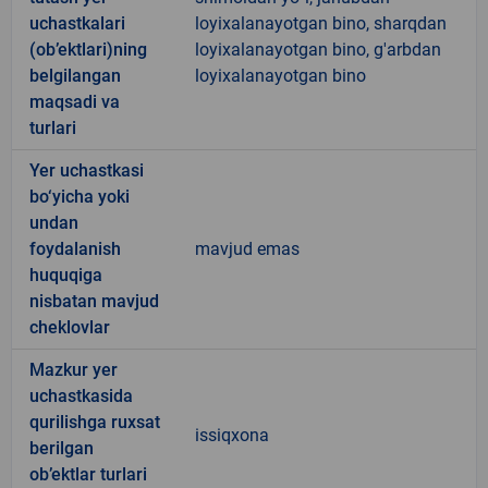
uchastkalari
loyixalanayotgan bino, sharqdan
(ob’ektlari)ning
loyixalanayotgan bino, g'arbdan
belgilangan
loyixalanayotgan bino
maqsadi va
turlari
Yer uchastkasi
bo‘yicha yoki
undan
foydalanish
mavjud emas
huquqiga
nisbatan mavjud
cheklovlar
Mazkur yer
uchastkasida
qurilishga ruxsat
issiqxona
berilgan
ob’ektlar turlari