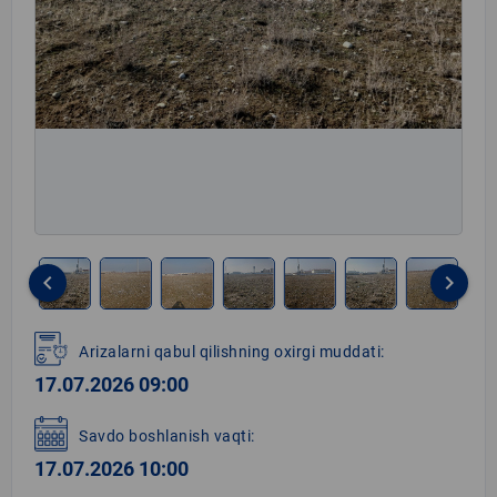
keyboard_arrow_left
keyboard_arrow_right
Item
1
Arizalarni qabul qilishning oxirgi muddati:
of
17.07.2026 09:00
8
Savdo boshlanish vaqti:
17.07.2026 10:00