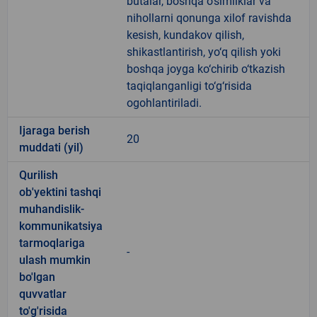
butalar, boshqa o‘simliklar va
nihollarni qonunga xilof ravishda
kesish, kundakov qilish,
shikastlantirish, yo‘q qilish yoki
boshqa joyga ko‘chirib o‘tkazish
taqiqlanganligi to‘g‘risida
ogohlantiriladi.
Ijaraga berish
20
muddati (yil)
Qurilish
ob'yektini tashqi
muhandislik-
kommunikatsiya
tarmoqlariga
-
ulash mumkin
bo'lgan
quvvatlar
to'g'risida