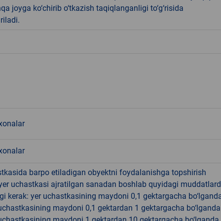
qa joyga ko‘chirib o‘tkazish taqiqlanganligi to‘g‘risida
riladi.
onalar
onalar
tkasida barpo etiladigan obyektni foydalanishga topshirish
yer uchastkasi ajratilgan sanadan boshlab quyidagi muddatlar
gi kerak: yer uchastkasining maydoni 0,1 gektargacha bo‘lgand
r uchastkasining maydoni 0,1 gektardan 1 gektargacha bo‘lgand
r uchastkasining maydoni 1 gektardan 10 gektargacha bo‘lganda