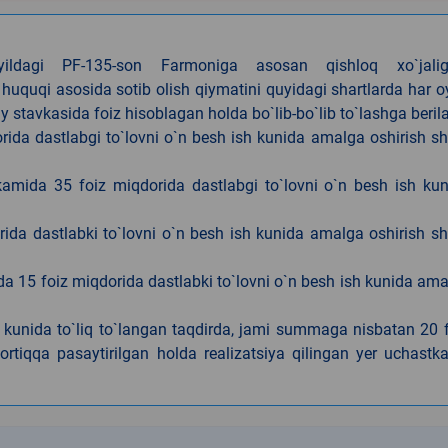
4-yildagi PF-135-son Farmoniga asosan qishloq xo`jalig
 huquqi asosida sotib olish qiymatini quyidagi shartlarda har 
tavkasida foiz hisoblagan holda bo`lib-bo`lib to`lashga berila
ida dastlabgi to`lovni o`n besh ish kunida amalga oshirish sh
kamida 35 foiz miqdorida dastlabgi to`lovni o`n besh ish ku
rida dastlabki to`lovni o`n besh ish kunida amalga oshirish sh
da 15 foiz miqdorida dastlabki to`lovni o`n besh ish kunida am
h kunida to`liq to`langan taqdirda, jami summaga nisbatan 20 
rtiqqa pasaytirilgan holda realizatsiya qilingan yer uchastka