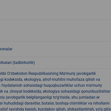
onalar
tkalari (tadbirkorlik)
libi O‘zbekiston Respublikasining Ma’muriy javobgarlik
dagi kodeksida, ekologiya, atrof-muhitni muhofaza qilish va
n foydalanish sohasidagi huquqbuzarliklar uchun ma’muriy
ik va Jinoyat kodeksida, ekologiya sohasidagi qonunbuzilishlar
oiy javobgarlik belgilanganligi to‘g‘risida, shu jumladan er
i huhudidagi daraxtlar, butalar, boshqa o‘simliklar va nihollarni
ilof ravishda kesish, kundakov qilish, shikastlantirish, yo‘q qili