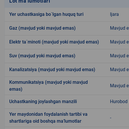
Lot ma’lumotlari
Yer uchastkasiga bo`lgan huquq turi
Ijara
Gaz (mavjud yoki mavjud emas)
Mavjud 
Elektr ta`minoti (mavjud yoki mavjud emas)
Mavjud 
Suv (mavjud yoki mavjud emas)
Mavjud 
Kanalizatsiya (mavjud yoki mavjud emas)
Mavjud 
Kommunikatsiya (mavjud yoki mavjud
Mavjud 
emas)
Uchastkaning joylashgan manzili
Hurobod
Yer maydonidan foydalanish tartibi va
-
shartlariga oid boshqa ma’lumotlar