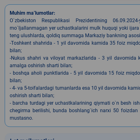
Muhim ma’lumotlar:
O`zbekiston Respublikasi Prezidentining 06.09.202
mo`ljallanmagan yer uchastkalarini mulk huquqi yoki ijara
teng ulushlarda, qoldiq summaga Markaziy bankning asosiy s
-Toshkent shahrida - 1 yil davomida kamida 35 foiz miqdor
bilan;
-Nukus shahri va viloyat markazlarida - 3 yil davomida 
amalga oshirish sharti bilan;
- boshqa aholi punktlarida - 5 yil davomida 15 foiz miqdo
bilan;
- 4- va 5-toifalardagi tumanlarda esa 10 yil davomida kami
oshirish sharti bilan;
- barcha turdagi yer uchastkalarining qiymati o`n besh is
chegirma berilishi, bunda boshlang`ich narxi 50 foizdan o
mustasno.