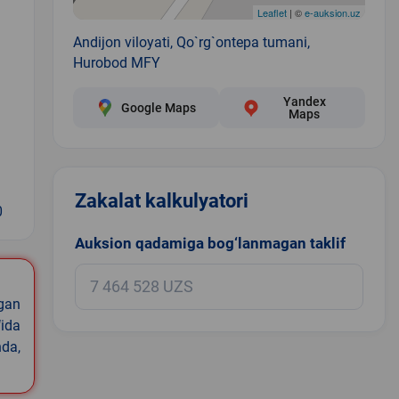
Leaflet
| ©
e-auksion.uz
Andijon viloyati, Qo`rg`ontepa tumani,
Hurobod MFY
Yandex
Google Maps
Maps
Zakalat kalkulyatori
0
Auksion qadamiga bog‘lanmagan taklif
igan
ida
nda,