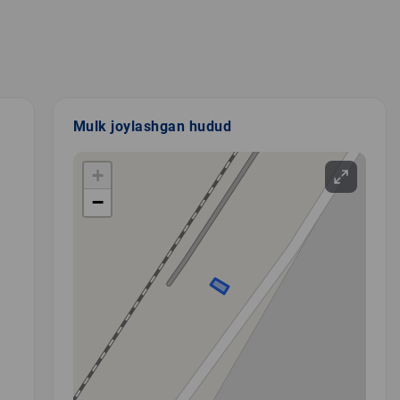
Mulk joylashgan hudud
+
−