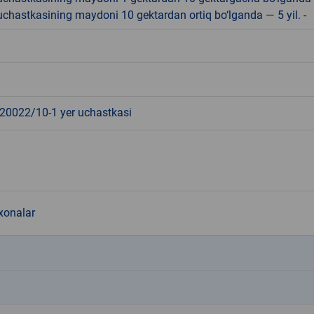
r uchastkasining maydoni 10 gektardan ortiq bo‘lganda — 5 yil. -
0022/10-1 yer uchastkasi
onalar
k
k