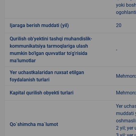
yoki bosh
ogohlanti
Ijaraga berish muddati (yil)
20
Qurilish ob'yektini tashqi muhandislik-
kommunikatsiya tarmoqlariga ulash
-
mumkin bo'lgan quvvatlar to'g'risida
ma'lumotlar
Yer uchastkalaridan ruxsat etilgan
Mehmonx
foydalanish turlari
Kapital qurilish obyekti turlari
Mehmonx
Yer uchas
muddati 
oshmasli
Qo`shimcha ma`lumot
2 yil; ye
3 yil; ye