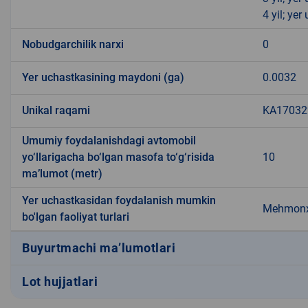
4 yil; ye
Nobudgarchilik narxi
0
Yer uchastkasining maydoni (ga)
0.0032
Unikal raqami
KA170322
Umumiy foydalanishdagi avtomobil
yo‘llarigacha bo‘lgan masofa to‘g‘risida
10
ma’lumot (metr)
Yer uchastkasidan foydalanish mumkin
Mehmonx
bo'lgan faoliyat turlari
Buyurtmachi ma’lumotlari
Lot hujjatlari