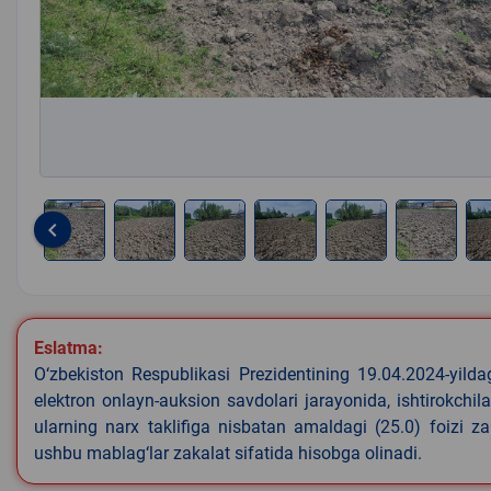
keyboard_arrow_left
Item
1
of
8
Eslatma:
O‘zbekiston Respublikasi Prezidentining 19.04.2024-yild
elektron onlayn-auksion savdolari jarayonida, ishtirokchi
ularning narx taklifiga nisbatan amaldagi (25.0) foizi z
ushbu mablag‘lar zakalat sifatida hisobga olinadi.