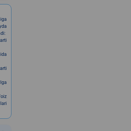
iga
oyda
di:
arti
nida
arti
alga
foiz
lari