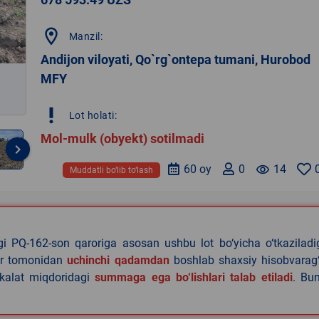
location_on
Manzil:
Andijon viloyati, Qo`rg`ontepa tumani, Hurobod
MFY
priority_high
Lot holati:
Mol-mulk (obyekt) sotilmadi
keyboard_arrow_right
60 oy
0
remove_red_eye
14
Muddatli bo‘lib to‘lash
agi PQ-162-son qaroriga asosan ushbu lot bo‘yicha o‘tkazilad
lar tomonidan
uchinchi qadamdan
boshlab shaxsiy hisobvarag‘
akalat miqdoridagi
summaga ega bo‘lishlari talab etiladi
. Bu