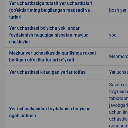
Yer uchastkasiga tutash yer uchastkalari
(ob’ektlari)ning belgilangan maqsadi va
bosh yer
turlari
Yer uchastkasi bo‘yicha yoki undan
foydalanish huquqiga nisbatan mavjud
yoq
cheklovlar
Mazkur yer uchastkasida qurilishga ruxsat
Mehmonx
berilgan ob’ektlar turlari ro‘yxati
Yer uchastkasi kiradigan yerlar toifasi
Yer uchas
Savdo g‘o
to‘g‘risi
tabiatda
javobgarl
Yer uchastkasidan foydalanish bo`yicha
uchun jin
ogohlantirish
uchastkas
qonunga x