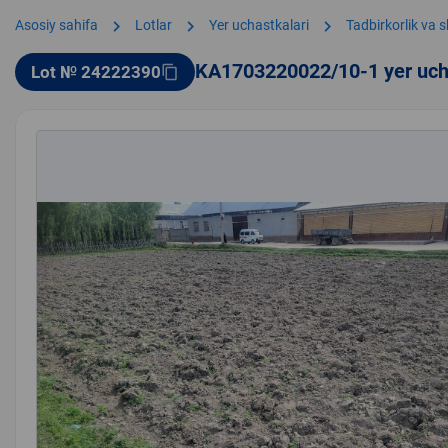
chevron_right
chevron_right
chevron_right
Asosiy sahifa
Lotlar
Yer uchastkalari
Tadbirkorlik va 
KA1703220022/10-1 yer uch
Lot № 24222390
content_copy