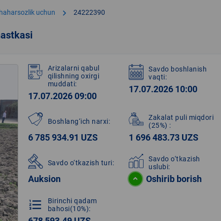
chevron_right
shaharsozlik uchun
24222390
astkasi
Arizalarni qabul
Savdo boshlanish
qilishning oxirgi
vaqti:
muddati:
17.07.2026 10:00
17.07.2026 09:00
Zakalat puli miqdori
Boshlang‘ich narxi:
(25%)
:
6 785 934.91 UZS
1 696 483.73 UZS
Savdo o‘tkazish
Savdo o‘tkazish turi:
uslubi:
Auksion
Oshirib borish
Birinchi qadam
format_list_numbered
bahosi(10%):
678 593.49 UZS