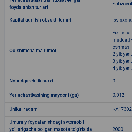
Yer uchastkalaridan ruxsat etilgan
Sabzavotc
foydalanish turlari
Kapital qurilish obyekti turlari
Issiqxona
Yer uchas
muddati 
oshmasli
Qo`shimcha ma`lumot
2 yil; ye
3 yil; ye
4 yil; ye
Nobudgarchilik narxi
0
Yer uchastkasining maydoni (ga)
0.012
Unikal raqami
KA173022
Umumiy foydalanishdagi avtomobil
yo‘llarigacha bo‘lgan masofa to‘g‘risida
2000