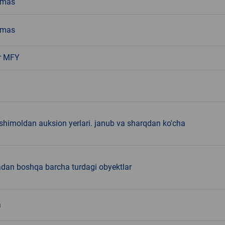
emas
emas
r MFY
shimoldan auksion yerlari. janub va sharqdan ko'cha
adan boshqa barcha turdagi obyektlar
a