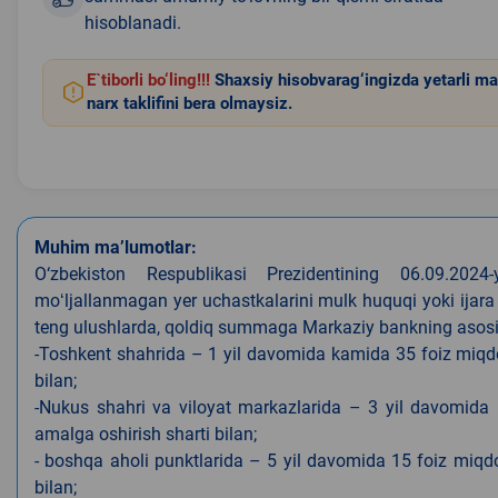
hisoblanadi.
E`tiborli bo‘ling!!!
Shaxsiy hisobvarag‘ingizda yetarli ma
narx taklifini bera olmaysiz.
Muhim ma’lumotlar:
O‘zbekiston Respublikasi Prezidentining 06.09.202
moʻljallanmagan yer uchastkalarini mulk huquqi yoki ijara
teng ulushlarda, qoldiq summaga Markaziy bankning asosiy s
-Toshkent shahrida – 1 yil davomida kamida 35 foiz miqdor
bilan;
-Nukus shahri va viloyat markazlarida – 3 yil davomida 
amalga oshirish sharti bilan;
- boshqa aholi punktlarida – 5 yil davomida 15 foiz miqdo
bilan;