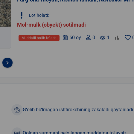
priority_high
Lot holati:
Mol-mulk (obyekt) sotilmadi
60 oy
0
remove_red_eye
1
Muddatli bo‘lib to‘lash
keyboard_arrow_right
G‘olib bo‘lmagan ishtirokchining zakaladi qaytariladi
Qolgan summani belgilangan muddatda to‘laysiz.