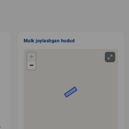
Mulk joylashgan hudud
+
−
Y