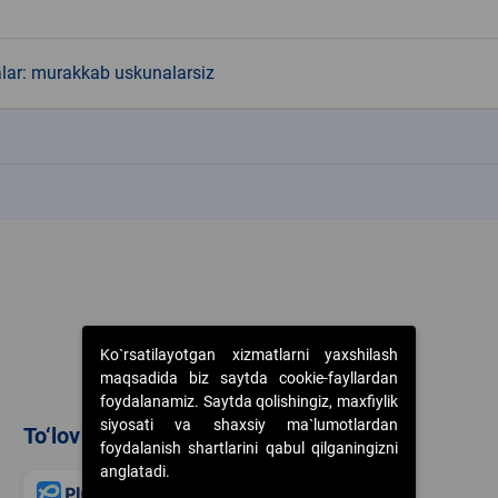
alar: murakkab uskunalarsiz
k
k
Ko`rsatilayotgan xizmatlarni yaxshilash
maqsadida biz saytda cookie-fayllardan
foydalanamiz. Saytda qolishingiz, maxfiylik
siyosati va shaxsiy ma`lumotlardan
To‘lov usullari
foydalanish shartlarini qabul qilganingizni
anglatadi.