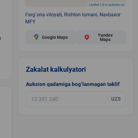
Leaflet
| ©
e-auksion.uz
Farg`ona viloyati, Rishton tumani, Navbaxor
MFY
Yandex
Google Maps
0
Maps
Zakalat kalkulyatori
Auksion qadamiga bog‘lanmagan taklif
UZS
.