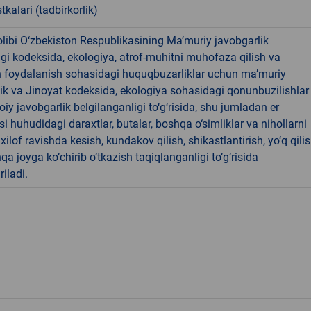
tkalari (tadbirkorlik)
libi O‘zbekiston Respublikasining Ma’muriy javobgarlik
dagi kodeksida, ekologiya, atrof-muhitni muhofaza qilish va
n foydalanish sohasidagi huquqbuzarliklar uchun ma’muriy
ik va Jinoyat kodeksida, ekologiya sohasidagi qonunbuzilishlar
oiy javobgarlik belgilanganligi to‘g‘risida, shu jumladan er
i huhudidagi daraxtlar, butalar, boshqa o‘simliklar va nihollarni
ilof ravishda kesish, kundakov qilish, shikastlantirish, yo‘q qili
qa joyga ko‘chirib o‘tkazish taqiqlanganligi to‘g‘risida
riladi.