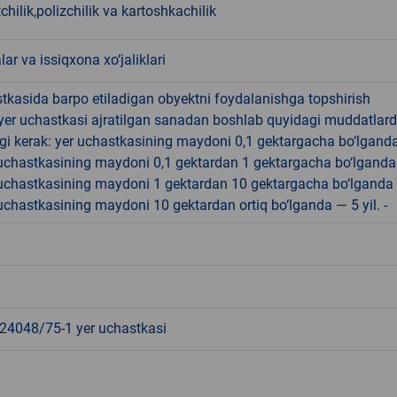
hilik,polizchilik va kartoshkachilik
lar va issiqxona xo‘jaliklari
tkasida barpo etiladigan obyektni foydalanishga topshirish
yer uchastkasi ajratilgan sanadan boshlab quyidagi muddatlar
gi kerak: yer uchastkasining maydoni 0,1 gektargacha bo‘lgand
r uchastkasining maydoni 0,1 gektardan 1 gektargacha bo‘lgand
r uchastkasining maydoni 1 gektardan 10 gektargacha bo‘lganda
r uchastkasining maydoni 10 gektardan ortiq bo‘lganda — 5 yil. -
4048/75-1 yer uchastkasi