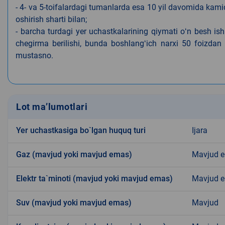
- 4- va 5-toifalardagi tumanlarda esa 10 yil davomida kami
oshirish sharti bilan;
- barcha turdagi yer uchastkalarining qiymati oʻn besh is
chegirma berilishi, bunda boshlangʻich narxi 50 foizdan o
mustasno.
Lot ma’lumotlari
Yer uchastkasiga bo`lgan huquq turi
Ijara
Gaz (mavjud yoki mavjud emas)
Mavjud 
Elektr ta`minoti (mavjud yoki mavjud emas)
Mavjud 
Suv (mavjud yoki mavjud emas)
Mavjud