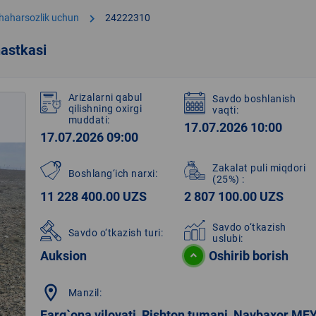
chevron_right
shaharsozlik uchun
24222310
astkasi
Arizalarni qabul
Savdo boshlanish
qilishning oxirgi
vaqti:
muddati:
17.07.2026 10:00
17.07.2026 09:00
Zakalat puli miqdori
Boshlang‘ich narxi:
(25%)
:
11 228 400.00 UZS
2 807 100.00 UZS
Savdo o‘tkazish
Savdo o‘tkazish turi:
uslubi:
Auksion
Oshirib borish
location_on
Manzil:
Farg`ona viloyati, Rishton tumani, Navbaxor MF