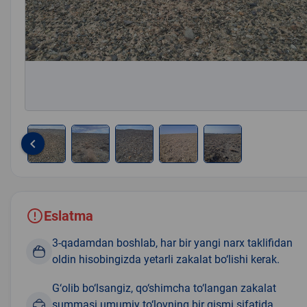
keyboard_arrow_left
Item
1
of
5
Eslatma
3-qadamdan boshlab, har bir yangi narx taklifidan
oldin hisobingizda yetarli zakalat bo‘lishi kerak.
G‘olib bo‘lsangiz, qo‘shimcha to‘langan zakalat
summasi umumiy to‘lovning bir qismi sifatida