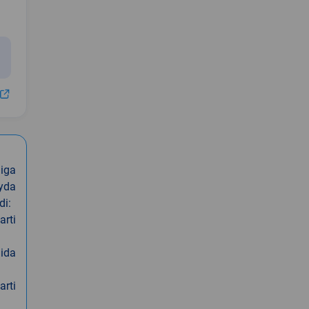
iga
oyda
di:
arti
nida
arti