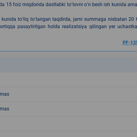
da 15 foiz miqdorida dastlabki toʻlovni oʻn besh ish kunida am
h kunida toʻliq toʻlangan taqdirda, jami summaga nisbatan 20 
rtiqqa pasaytirilgan holda realizatsiya qilingan yer uchastka
PF-13
k
emas
emas