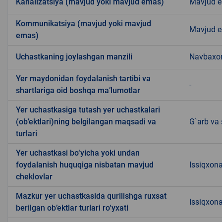
Kanalizatsiya (mavjud yoki mavjud emas)
Mavjud 
Kommunikatsiya (mavjud yoki mavjud
Mavjud 
emas)
Uchastkaning joylashgan manzili
Navbaxo
Yer maydonidan foydalanish tartibi va
-
shartlariga oid boshqa ma’lumotlar
Yer uchastkasiga tutash yer uchastkalari
(ob’ektlari)ning belgilangan maqsadi va
G`arb va 
turlari
Yer uchastkasi bo‘yicha yoki undan
foydalanish huquqiga nisbatan mavjud
Issiqxon
cheklovlar
Mazkur yer uchastkasida qurilishga ruxsat
Issiqxon
berilgan ob’ektlar turlari ro‘yxati