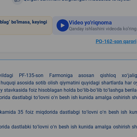
Video yo‘riqnoma
blag‘ bo‘lmasa, keyingi
Qanday ishlashini videoda ko‘ring
PQ-162-son qarori
4-yildagi PF-135-son Farmoniga asosan qishloq xoʻjalig
 huquqi asosida sotib olish qiymatini quyidagi shartlarda har 
tavkasida foiz hisoblagan holda boʻlib-boʻlib toʻlashga berila
ida dastlabgi toʻlovni oʻn besh ish kunida amalga oshirish sh
kamida 35 foiz miqdorida dastlabgi toʻlovni oʻn besh ish ku
rida dastlabki toʻlovni oʻn besh ish kunida amalga oshirish sh