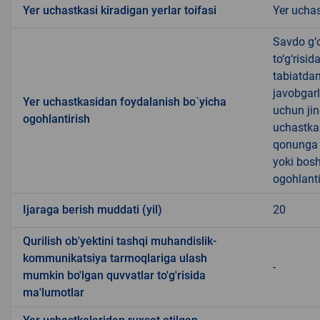
Yer uchastkasi kiradigan yerlar toifasi
Yer uchas
Savdo g‘o
to‘g‘risi
tabiatda
javobgarl
Yer uchastkasidan foydalanish bo`yicha
uchun jin
ogohlantirish
uchastkas
qonunga x
yoki bosh
ogohlanti
Ijaraga berish muddati (yil)
20
Qurilish ob'yektini tashqi muhandislik-
kommunikatsiya tarmoqlariga ulash
-
mumkin bo'lgan quvvatlar to'g'risida
ma'lumotlar