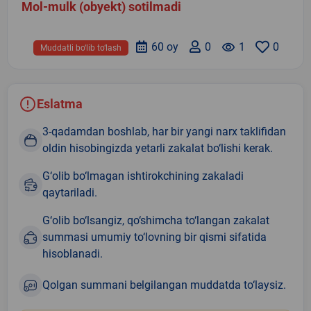
Mol-mulk (obyekt) sotilmadi
60 oy
0
remove_red_eye
1
0
Muddatli bo‘lib to‘lash
Eslatma
3-qadamdan boshlab, har bir yangi narx taklifidan
oldin hisobingizda yetarli zakalat bo‘lishi kerak.
G‘olib bo‘lmagan ishtirokchining zakaladi
qaytariladi.
G‘olib bo‘lsangiz, qo‘shimcha to‘langan zakalat
summasi umumiy to‘lovning bir qismi sifatida
hisoblanadi.
Qolgan summani belgilangan muddatda to‘laysiz.