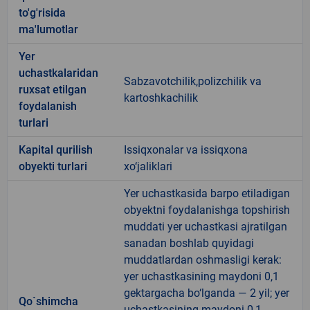
to'g'risida
ma'lumotlar
Yer
uchastkalaridan
Sabzavotchilik,polizchilik va
ruxsat etilgan
kartoshkachilik
foydalanish
turlari
Kapital qurilish
Issiqxonalar va issiqxona
obyekti turlari
xo‘jaliklari
Yer uchastkasida barpo etiladigan
obyektni foydalanishga topshirish
muddati yer uchastkasi ajratilgan
sanadan boshlab quyidagi
muddatlardan oshmasligi kerak:
yer uchastkasining maydoni 0,1
gektargacha bo‘lganda — 2 yil; yer
Qo`shimcha
uchastkasining maydoni 0,1