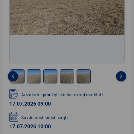
keyboard_arrow_left
keyboard_arrow_right
Item
1
Arizalarni qabul qilishning oxirgi muddati:
of
17.07.2026 09:00
5
Savdo boshlanish vaqti:
17.07.2026 10:00