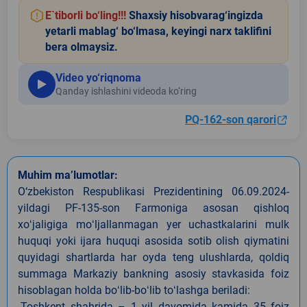
E`tiborli bo‘ling!!!
Shaxsiy hisobvarag‘ingizda
yetarli mablag‘ bo‘lmasa, keyingi narx taklifini
bera olmaysiz.
Video yo‘riqnoma
Qanday ishlashini videoda ko‘ring
PQ-162-son qarori
Muhim ma’lumotlar:
O‘zbekiston Respublikasi Prezidentining 06.09.2024-
yildagi PF-135-son Farmoniga asosan qishloq
xoʻjaligiga moʻljallanmagan yer uchastkalarini mulk
huquqi yoki ijara huquqi asosida sotib olish qiymatini
quyidagi shartlarda har oyda teng ulushlarda, qoldiq
summaga Markaziy bankning asosiy stavkasida foiz
hisoblagan holda boʻlib-boʻlib toʻlashga beriladi:
-Toshkent shahrida – 1 yil davomida kamida 35 foiz