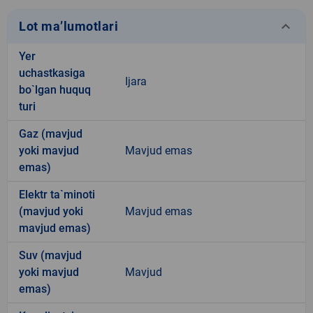
keyboard_arrow_down
Lot ma’lumotlari
Yer
uchastkasiga
Ijara
bo`lgan huquq
turi
Gaz (mavjud
yoki mavjud
Mavjud emas
emas)
Elektr ta`minoti
(mavjud yoki
Mavjud emas
mavjud emas)
Suv (mavjud
yoki mavjud
Mavjud
emas)