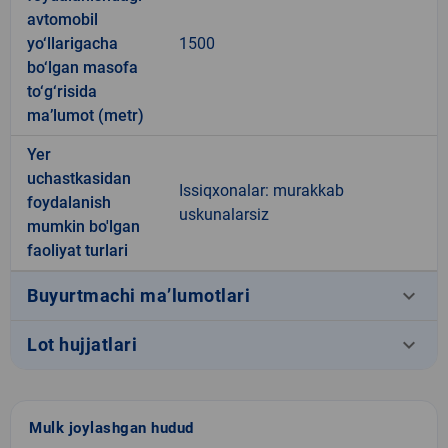
avtomobil
yo‘llarigacha
1500
bo‘lgan masofa
to‘g‘risida
ma’lumot (metr)
Yer
uchastkasidan
Issiqxonalar: murakkab
foydalanish
uskunalarsiz
mumkin bo'lgan
faoliyat turlari
keyboard_arrow_down
Buyurtmachi ma’lumotlari
keyboard_arrow_down
Lot hujjatlari
Mulk joylashgan hudud