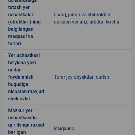
uchastkasiga
tutash yer
uchastkalari
sharq, janub va shimoldan
(ob’ektlari)ning
auksion yerlari,g'arbdan ko'cha
belgilangan
maqsadi va
turlari
Yer uchastkasi
bo‘yicha yoki
undan
foydalanish
Turar joy obyektlari qurish
huquqiga
nisbatan mavjud
cheklovlar
Mazkur yer
uchastkasida
qurilishga ruxsat
Issiqxona
berilgan