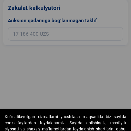
Zakalat kalkulyatori
Auksion qadamiga bog‘lanmagan taklif
Copyright © 2017-2026. "Elektron onlayn-auksionlarni tashkil etish"
Ko`rsatilayotgan xizmatlarni yaxshilash maqsadida biz saytda
AJ. Barcha huquqlar himoyalangan
cookie-fayllardan foydalanamiz. Saytda qolishingiz, maxfiylik
siyosati va shaxsiy ma`lumotlardan foydalanish shartlarini qabul