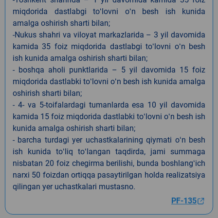
miqdorida dastlabgi toʻlovni oʻn besh ish kunida
amalga oshirish sharti bilan;
-Nukus shahri va viloyat markazlarida – 3 yil davomida
kamida 35 foiz miqdorida dastlabgi toʻlovni oʻn besh
ish kunida amalga oshirish sharti bilan;
- boshqa aholi punktlarida – 5 yil davomida 15 foiz
miqdorida dastlabki toʻlovni oʻn besh ish kunida amalga
oshirish sharti bilan;
- 4- va 5-toifalardagi tumanlarda esa 10 yil davomida
kamida 15 foiz miqdorida dastlabki toʻlovni oʻn besh ish
kunida amalga oshirish sharti bilan;
- barcha turdagi yer uchastkalarining qiymati oʻn besh
ish kunida toʻliq toʻlangan taqdirda, jami summaga
nisbatan 20 foiz chegirma berilishi, bunda boshlangʻich
narxi 50 foizdan ortiqqa pasaytirilgan holda realizatsiya
qilingan yer uchastkalari mustasno.
PF-135