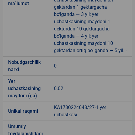
ma`lumot
gektardan 1 gektargacha
bo‘lganda — 3 yil; yer
uchastkasining maydoni 1
gektardan 10 gektargacha
bo‘lganda — 4 yil; yer
uchastkasining maydoni 10
gektardan ortiq bo‘lganda — 5 yil. -
Nobudgarchilik
0
narxi
Yer
uchastkasining
0.02
maydoni (ga)
KA1730224048/27-1 yer
Unikal raqami
uchastkasi
Umumiy
foydalanishdagi