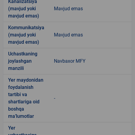
Kanalizatsiya
(mavjud yoki
Mavjud emas
mavjud emas)
Kommunikatsiya
(mavjud yoki
Mavjud emas
mavjud emas)
Uchastkaning
joylashgan
Navbaxor MFY
manzili
Yer maydonidan
foydalanish
tartibi va
-
shartlariga oid
boshqa
ma’lumotlar
Yer