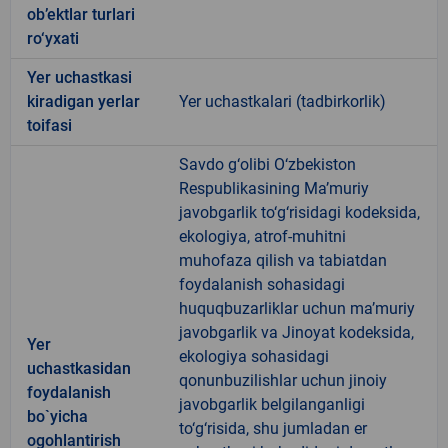
ob’ektlar turlari
ro‘yxati
Yer uchastkasi
kiradigan yerlar
Yer uchastkalari (tadbirkorlik)
toifasi
Savdo g‘olibi O‘zbekiston
Respublikasining Ma’muriy
javobgarlik to‘g‘risidagi kodeksida,
ekologiya, atrof-muhitni
muhofaza qilish va tabiatdan
foydalanish sohasidagi
huquqbuzarliklar uchun ma’muriy
javobgarlik va Jinoyat kodeksida,
Yer
ekologiya sohasidagi
uchastkasidan
qonunbuzilishlar uchun jinoiy
foydalanish
javobgarlik belgilanganligi
bo`yicha
to‘g‘risida, shu jumladan er
ogohlantirish