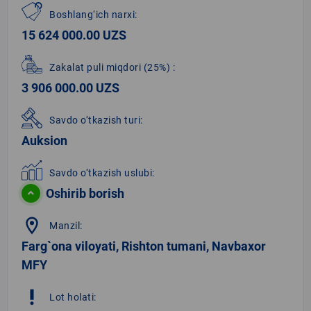
Boshlang‘ich narxi:
15 624 000.00 UZS
Zakalat puli miqdori
(25%)
:
3 906 000.00 UZS
Savdo o‘tkazish turi:
Auksion
Savdo o‘tkazish uslubi:
Oshirib borish
location_on
Manzil:
Farg`ona viloyati, Rishton tumani, Navbaxor
MFY
priority_high
Lot holati: