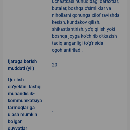
uchastkasi huhudidagi daraxtlar,
butalar, boshqa o‘simliklar va
nihollarni qonunga xilof ravishda
kesish, kundakov qilish,
shikastlantirish, yo‘q qilish yoki
boshqa joyga ko‘chirib o‘tkazish
taqiqlanganligi to‘g‘risida
ogohlantiriladi.
Ijaraga berish
20
muddati (yil)
Qurilish
ob'yektini tashqi
muhandislik-
kommunikatsiya
tarmoqlariga
-
ulash mumkin
bo'lgan
quvvatlar