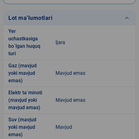
keyboard_arrow_down
Lot ma’lumotlari
Yer
uchastkasiga
Ijara
bo`lgan huquq
turi
Gaz (mavjud
yoki mavjud
Mavjud emas
emas)
Elektr ta`minoti
(mavjud yoki
Mavjud emas
mavjud emas)
Suv (mavjud
yoki mavjud
Mavjud
emas)