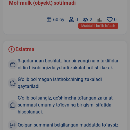
Mol-mulk (obyekt) sotilmadi
60 oy
0
remove_red_eye
2
0
Muddatli bo‘lib to‘lash
Eslatma
3-qadamdan boshlab, har bir yangi narx taklifidan
oldin hisobingizda yetarli zakalat bo‘lishi kerak.
G‘olib bo‘lmagan ishtirokchining zakaladi
qaytariladi.
G‘olib bo‘lsangiz, qo‘shimcha to‘langan zakalat
summasi umumiy to‘lovning bir qismi sifatida
hisoblanadi.
Qolgan summani belgilangan muddatda to‘laysiz.