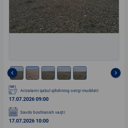
keyboard_arrow_left
keyboard_arrow_right
Item
1
Arizalarni qabul qilishning oxirgi muddati:
of
17.07.2026 09:00
5
Savdo boshlanish vaqti:
17.07.2026 10:00