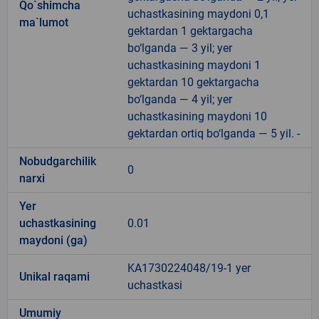
Qo`shimcha
uchastkasining maydoni 0,1
ma`lumot
gektardan 1 gektargacha
bo‘lganda — 3 yil; yer
uchastkasining maydoni 1
gektardan 10 gektargacha
bo‘lganda — 4 yil; yer
uchastkasining maydoni 10
gektardan ortiq bo‘lganda — 5 yil. -
Nobudgarchilik
0
narxi
Yer
uchastkasining
0.01
maydoni (ga)
KA1730224048/19-1 yer
Unikal raqami
uchastkasi
Umumiy