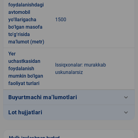
foydalanishdagi
avtomobil
yo‘llarigacha
1500
bo‘lgan masofa
to‘g‘risida
ma’lumot (metr)
Yer
uchastkasidan
Issiqxonalar: murakkab
foydalanish
uskunalarsiz
mumkin bo'lgan
faoliyat turlari
keyboard_arrow_down
Buyurtmachi ma’lumotlari
keyboard_arrow_down
Lot hujjatlari
Mulk joylashgan hudud