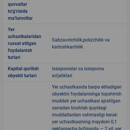
quvvatlar
to'g'risida
ma'lumotlar
Yer
uchastkalaridan
Sabzavotchilik,polizchilik va
ruxsat etilgan
kartoshkachilik
foydalanish
turlari
Kapital qurilish
Issiqxonalar va issiqxona
obyekti turlari
xo‘jaliklari
Yer uchastkasida barpo etiladigan
obyektni foydalanishga topshirish
muddati yer uchastkasi ajratilgan
sanadan boshlab quyidagi
muddatlardan oshmasligi kerak:
yer uchastkasining maydoni 0,1
gektargacha bo‘lganda — 2 yil; yer