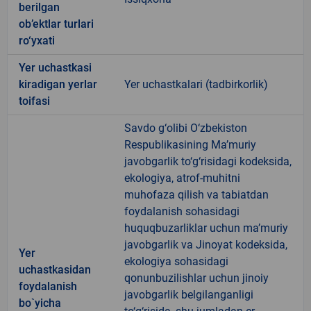
berilgan
ob’ektlar turlari
ro‘yxati
Yer uchastkasi
kiradigan yerlar
Yer uchastkalari (tadbirkorlik)
toifasi
Savdo g‘olibi O‘zbekiston
Respublikasining Ma’muriy
javobgarlik to‘g‘risidagi kodeksida,
ekologiya, atrof-muhitni
muhofaza qilish va tabiatdan
foydalanish sohasidagi
huquqbuzarliklar uchun ma’muriy
javobgarlik va Jinoyat kodeksida,
Yer
ekologiya sohasidagi
uchastkasidan
qonunbuzilishlar uchun jinoiy
foydalanish
javobgarlik belgilanganligi
bo`yicha