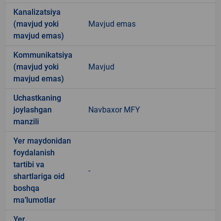
Kanalizatsiya
(mavjud yoki
Mavjud emas
mavjud emas)
Kommunikatsiya
(mavjud yoki
Mavjud
mavjud emas)
Uchastkaning
joylashgan
Navbaxor MFY
manzili
Yer maydonidan
foydalanish
tartibi va
-
shartlariga oid
boshqa
ma’lumotlar
Yer