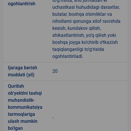
to‘g‘risida, shu jumladan er
ogohlantirish
uchastkasi huhudidagi daraxtlar,
butalar, boshqa o‘simliklar va
nihollarni qonunga xilof ravishda
kesish, kundakov qilish,
shikastlantirish, yo‘q qilish yoki
boshqa joyga ko‘chirib o‘tkazish
taqiqlanganligi to‘g‘risida
ogohlantiriladi.
Ijaraga berish
20
muddati (yil)
Qurilish
ob'yektini tashqi
muhandislik-
kommunikatsiya
tarmoqlariga
-
ulash mumkin
bo'lgan