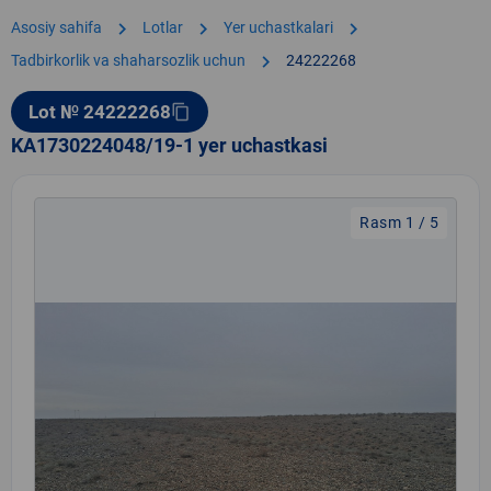
chevron_right
chevron_right
chevron_right
Asosiy sahifa
Lotlar
Yer uchastkalari
chevron_right
Tadbirkorlik va shaharsozlik uchun
24222268
Lot № 24222268
content_copy
KA1730224048/19-1 yer uchastkasi
Rasm 1 / 5