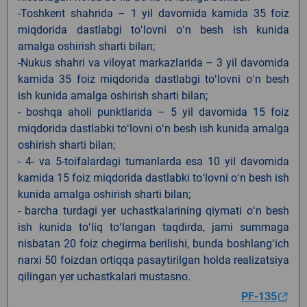
-Toshkent shahrida – 1 yil davomida kamida 35 foiz
miqdorida dastlabgi toʻlovni oʻn besh ish kunida
amalga oshirish sharti bilan;
-Nukus shahri va viloyat markazlarida – 3 yil davomida
kamida 35 foiz miqdorida dastlabgi toʻlovni oʻn besh
ish kunida amalga oshirish sharti bilan;
- boshqa aholi punktlarida – 5 yil davomida 15 foiz
miqdorida dastlabki toʻlovni oʻn besh ish kunida amalga
oshirish sharti bilan;
- 4- va 5-toifalardagi tumanlarda esa 10 yil davomida
kamida 15 foiz miqdorida dastlabki toʻlovni oʻn besh ish
kunida amalga oshirish sharti bilan;
- barcha turdagi yer uchastkalarining qiymati oʻn besh
ish kunida toʻliq toʻlangan taqdirda, jami summaga
nisbatan 20 foiz chegirma berilishi, bunda boshlangʻich
narxi 50 foizdan ortiqqa pasaytirilgan holda realizatsiya
qilingan yer uchastkalari mustasno.
PF-135