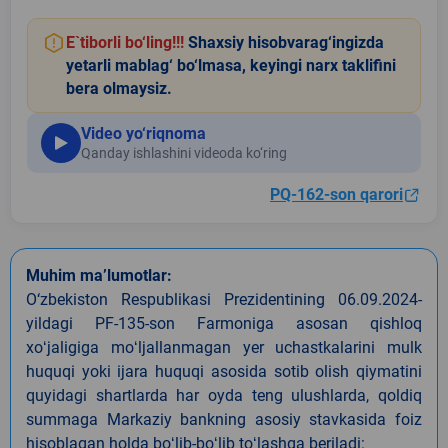
E`tiborli bo‘ling!!!
Shaxsiy hisobvarag‘ingizda
yetarli mablag‘ bo‘lmasa, keyingi narx taklifini
bera olmaysiz.
Video yo‘riqnoma
Qanday ishlashini videoda ko‘ring
PQ-162-son qarori
Muhim ma’lumotlar:
O‘zbekiston Respublikasi Prezidentining 06.09.2024-
yildagi PF-135-son Farmoniga asosan qishloq
xoʻjaligiga moʻljallanmagan yer uchastkalarini mulk
huquqi yoki ijara huquqi asosida sotib olish qiymatini
quyidagi shartlarda har oyda teng ulushlarda, qoldiq
summaga Markaziy bankning asosiy stavkasida foiz
hisoblagan holda boʻlib-boʻlib toʻlashga beriladi: