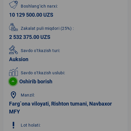
Boshlang‘ich narxi:
10 129 500.00 UZS
Zakalat puli miqdori
(25%)
:
2 532 375.00 UZS
Savdo o‘tkazish turi:
Auksion
Savdo o‘tkazish uslubi:
Oshirib borish
location_on
Manzil:
Farg`ona viloyati, Rishton tumani, Navbaxor
MFY
priority_high
Lot holati: