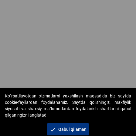
Ko`rsatilayotgan xizmatlarni yaxshilash maqsadida biz saytda
cookie-fayllardan foydalanamiz. Saytda qolishingiz, maxfiylik
siyosati va shaxsiy ma`lumotlardan foydalanish shartlarini qabul
qilganingizni anglatadi.
Copyright © 2017-2026. "Elektron onlayn-auksionlarni
tashkil etish" AJ. Barcha huquqlar himoyalangan
check
Qabul qilaman