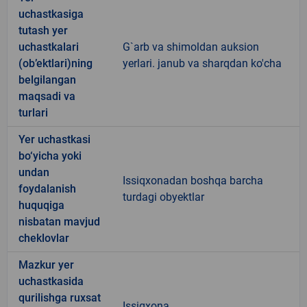
uchastkasiga
tutash yer
uchastkalari
G`arb va shimoldan auksion
(ob’ektlari)ning
yerlari. janub va sharqdan ko'cha
belgilangan
maqsadi va
turlari
Yer uchastkasi
bo‘yicha yoki
undan
Issiqxonadan boshqa barcha
foydalanish
turdagi obyektlar
huquqiga
nisbatan mavjud
cheklovlar
Mazkur yer
uchastkasida
qurilishga ruxsat
Issiqxona