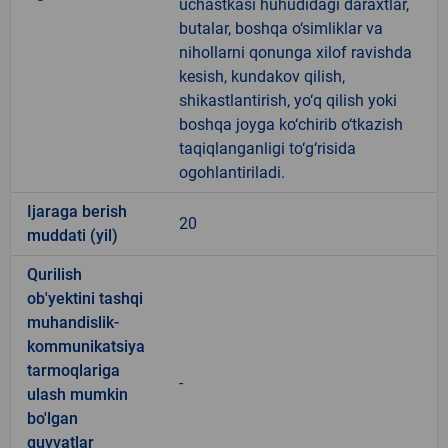
uchastkasi huhudidagi daraxtlar,
butalar, boshqa o‘simliklar va
nihollarni qonunga xilof ravishda
kesish, kundakov qilish,
shikastlantirish, yo‘q qilish yoki
boshqa joyga ko‘chirib o‘tkazish
taqiqlanganligi to‘g‘risida
ogohlantiriladi.
Ijaraga berish
20
muddati (yil)
Qurilish
ob'yektini tashqi
muhandislik-
kommunikatsiya
tarmoqlariga
-
ulash mumkin
bo'lgan
quvvatlar