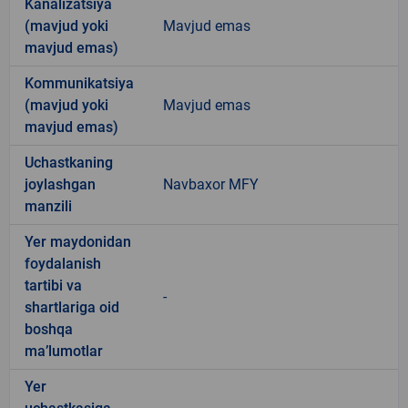
Kanalizatsiya
(mavjud yoki
Mavjud emas
mavjud emas)
Kommunikatsiya
(mavjud yoki
Mavjud emas
mavjud emas)
Uchastkaning
joylashgan
Navbaxor MFY
manzili
Yer maydonidan
foydalanish
tartibi va
-
shartlariga oid
boshqa
ma’lumotlar
Yer