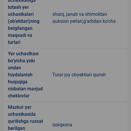
uchastkasiga
tutash yer
uchastkalari
sharq, janub va shimoldan
(ob’ektlari)ning
auksion yerlari,g'arbdan ko'cha
belgilangan
maqsadi va
turlari
Yer uchastkasi
bo‘yicha yoki
undan
foydalanish
Turar joy obyektlari qurish
huquqiga
nisbatan mavjud
cheklovlar
Mazkur yer
uchastkasida
qurilishga ruxsat
Issiqxona
berilgan