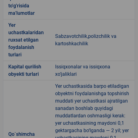
to'g'risida
ma'lumotlar
Yer
uchastkalaridan
Sabzavotchilik,polizchilik va
ruxsat etilgan
kartoshkachilik
foydalanish
turlari
Kapital qurilish
Issiqxonalar va issiqxona
obyekti turlari
xo‘jaliklari
Yer uchastkasida barpo etiladigan
obyektni foydalanishga topshirish
muddati yer uchastkasi ajratilgan
sanadan boshlab quyidagi
muddatlardan oshmasligi kerak:
yer uchastkasining maydoni 0,1
gektargacha bo‘lganda — 2 yil; yer
Qo`shimcha
uchastkasining maydoni 0,1