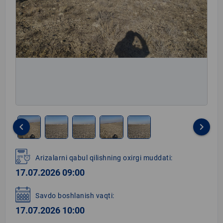
keyboard_arrow_left
keyboard_arrow_right
Item
1
Arizalarni qabul qilishning oxirgi muddati:
of
17.07.2026 09:00
5
Savdo boshlanish vaqti:
17.07.2026 10:00