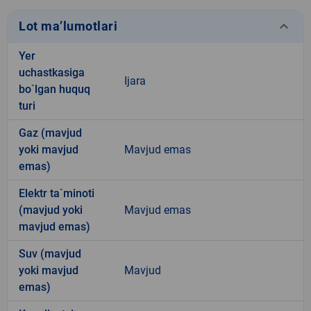
keyboard_arrow_down
Lot ma’lumotlari
Yer
uchastkasiga
Ijara
bo`lgan huquq
turi
Gaz (mavjud
yoki mavjud
Mavjud emas
emas)
Elektr ta`minoti
(mavjud yoki
Mavjud emas
mavjud emas)
Suv (mavjud
yoki mavjud
Mavjud
emas)