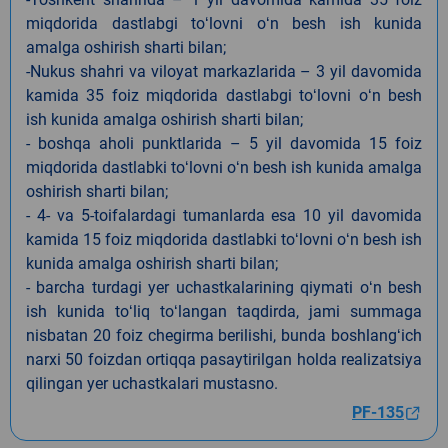
miqdorida dastlabgi toʻlovni oʻn besh ish kunida
amalga oshirish sharti bilan;
-Nukus shahri va viloyat markazlarida – 3 yil davomida
kamida 35 foiz miqdorida dastlabgi toʻlovni oʻn besh
ish kunida amalga oshirish sharti bilan;
- boshqa aholi punktlarida – 5 yil davomida 15 foiz
miqdorida dastlabki toʻlovni oʻn besh ish kunida amalga
oshirish sharti bilan;
- 4- va 5-toifalardagi tumanlarda esa 10 yil davomida
kamida 15 foiz miqdorida dastlabki toʻlovni oʻn besh ish
kunida amalga oshirish sharti bilan;
- barcha turdagi yer uchastkalarining qiymati oʻn besh
ish kunida toʻliq toʻlangan taqdirda, jami summaga
nisbatan 20 foiz chegirma berilishi, bunda boshlangʻich
narxi 50 foizdan ortiqqa pasaytirilgan holda realizatsiya
qilingan yer uchastkalari mustasno.
PF-135