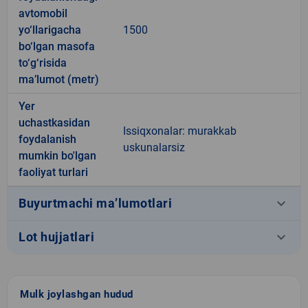
avtomobil
yo‘llarigacha
1500
bo‘lgan masofa
to‘g‘risida
ma’lumot (metr)
Yer
uchastkasidan
Issiqxonalar: murakkab
foydalanish
uskunalarsiz
mumkin bo'lgan
faoliyat turlari
keyboard_arrow_down
Buyurtmachi ma’lumotlari
keyboard_arrow_down
Lot hujjatlari
Mulk joylashgan hudud