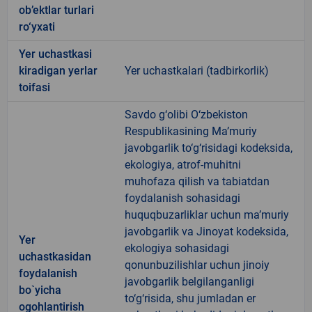
ob’ektlar turlari
ro‘yxati
Yer uchastkasi
kiradigan yerlar
Yer uchastkalari (tadbirkorlik)
toifasi
Savdo g‘olibi O‘zbekiston
Respublikasining Ma’muriy
javobgarlik to‘g‘risidagi kodeksida,
ekologiya, atrof-muhitni
muhofaza qilish va tabiatdan
foydalanish sohasidagi
huquqbuzarliklar uchun ma’muriy
javobgarlik va Jinoyat kodeksida,
Yer
ekologiya sohasidagi
uchastkasidan
qonunbuzilishlar uchun jinoiy
foydalanish
javobgarlik belgilanganligi
bo`yicha
to‘g‘risida, shu jumladan er
ogohlantirish