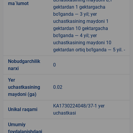
ma`lumot
gektardan 1 gektargacha
bo‘lganda — 3 yil; yer
uchastkasining maydoni 1
gektardan 10 gektargacha
bo‘lganda — 4 yil; yer
uchastkasining maydoni 10
gektardan ortiq bo‘lganda — 5 yil. -
Nobudgarchilik
0
narxi
Yer
uchastkasining
0.02
maydoni (ga)
KA1730224048/37-1 yer
Unikal raqami
uchastkasi
Umumiy
foydalanishdagi