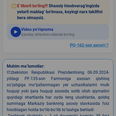
E`tiborli bo‘ling!!!
Shaxsiy hisobvarag‘ingizda
yetarli mablag‘ bo‘lmasa, keyingi narx taklifini
bera olmaysiz.
Video yo‘riqnoma
Qanday ishlashini videoda ko‘ring
PQ-162-son qarori
Muhim ma’lumotlar:
O‘zbekiston Respublikasi Prezidentining 06.09.2024-
yildagi PF-135-son Farmoniga asosan qishloq
xoʻjaligiga moʻljallanmagan yer uchastkalarini mulk
huquqi yoki ijara huquqi asosida sotib olish qiymatini
quyidagi shartlarda har oyda teng ulushlarda, qoldiq
summaga Markaziy bankning asosiy stavkasida foiz
hisoblagan holda boʻlib-boʻlib toʻlashga beriladi:
-Toshkent shahrida – 1 yil davomida kamida 35 foiz