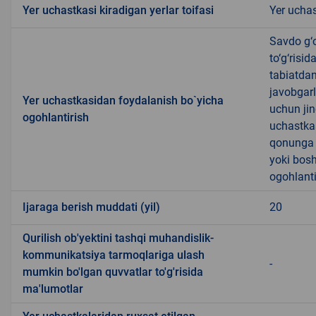
Yer uchastkasi kiradigan yerlar toifasi
Yer uchas
Savdo g‘o
to‘g‘risi
tabiatda
javobgarl
Yer uchastkasidan foydalanish bo`yicha
uchun jin
ogohlantirish
uchastkas
qonunga x
yoki bosh
ogohlanti
Ijaraga berish muddati (yil)
20
Qurilish ob'yektini tashqi muhandislik-
kommunikatsiya tarmoqlariga ulash
-
mumkin bo'lgan quvvatlar to'g'risida
ma'lumotlar