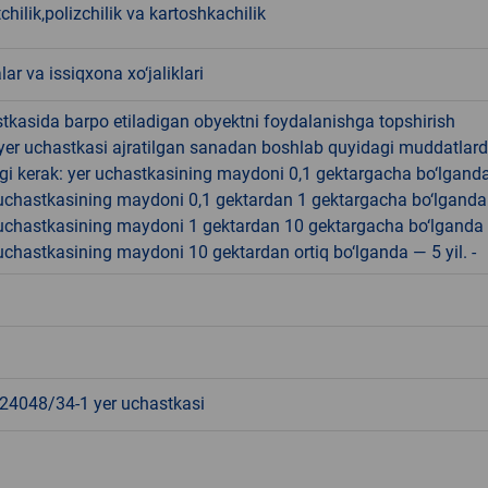
hilik,polizchilik va kartoshkachilik
lar va issiqxona xo‘jaliklari
tkasida barpo etiladigan obyektni foydalanishga topshirish
yer uchastkasi ajratilgan sanadan boshlab quyidagi muddatlar
gi kerak: yer uchastkasining maydoni 0,1 gektargacha bo‘lgand
r uchastkasining maydoni 0,1 gektardan 1 gektargacha bo‘lgand
r uchastkasining maydoni 1 gektardan 10 gektargacha bo‘lganda
r uchastkasining maydoni 10 gektardan ortiq bo‘lganda — 5 yil. -
4048/34-1 yer uchastkasi