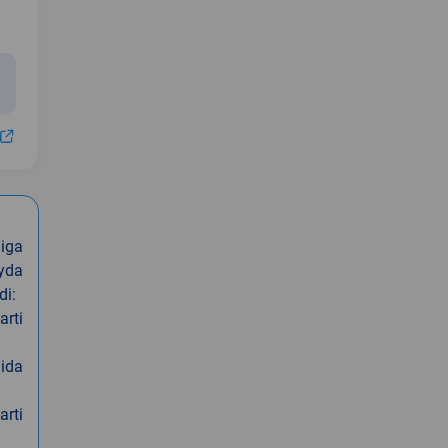
iga
oyda
di:
arti
nida
arti