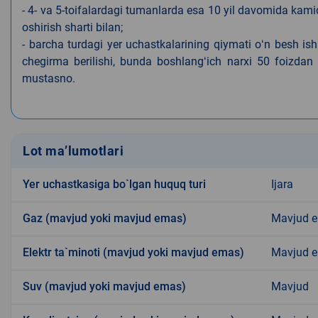
- 4- va 5-toifalardagi tumanlarda esa 10 yil davomida kami
oshirish sharti bilan;
- barcha turdagi yer uchastkalarining qiymati oʻn besh is
chegirma berilishi, bunda boshlangʻich narxi 50 foizdan o
mustasno.
Lot ma’lumotlari
Yer uchastkasiga bo`lgan huquq turi
Ijara
Gaz (mavjud yoki mavjud emas)
Mavjud 
Elektr ta`minoti (mavjud yoki mavjud emas)
Mavjud 
Suv (mavjud yoki mavjud emas)
Mavjud