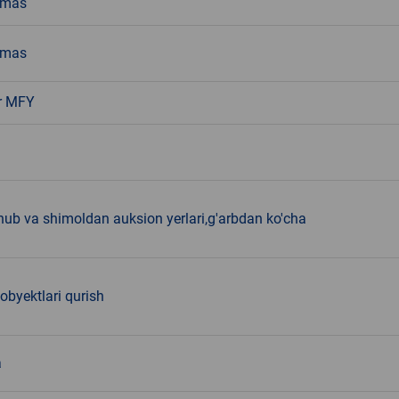
emas
emas
r MFY
nub va shimoldan auksion yerlari,g'arbdan ko'cha
 obyektlari qurish
a