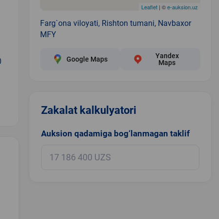
Leaflet
| ©
e-auksion.uz
Farg`ona viloyati, Rishton tumani, Navbaxor
MFY
Yandex
Google Maps
0
Maps
Zakalat kalkulyatori
Auksion qadamiga bog‘lanmagan taklif
.