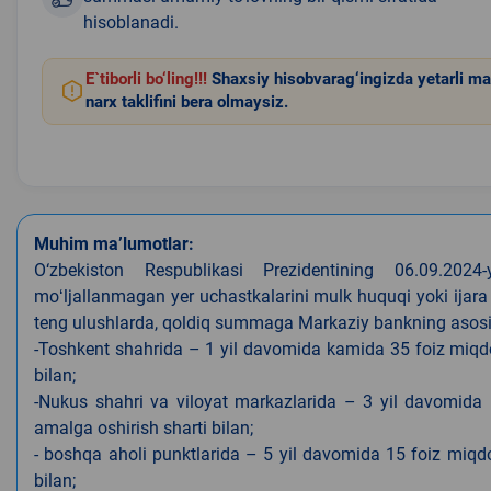
hisoblanadi.
E`tiborli bo‘ling!!!
Shaxsiy hisobvarag‘ingizda yetarli ma
narx taklifini bera olmaysiz.
Muhim ma’lumotlar:
O‘zbekiston Respublikasi Prezidentining 06.09.202
moʻljallanmagan yer uchastkalarini mulk huquqi yoki ijara
teng ulushlarda, qoldiq summaga Markaziy bankning asosiy s
-Toshkent shahrida – 1 yil davomida kamida 35 foiz miqdor
bilan;
-Nukus shahri va viloyat markazlarida – 3 yil davomida 
amalga oshirish sharti bilan;
- boshqa aholi punktlarida – 5 yil davomida 15 foiz miqdo
bilan;