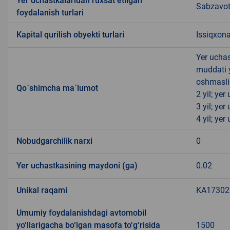
Yer uchastkalaridan ruxsat etilgan
Sabzavotc
foydalanish turlari
Kapital qurilish obyekti turlari
Issiqxona
Yer uchas
muddati 
oshmasli
Qo`shimcha ma`lumot
2 yil; ye
3 yil; ye
4 yil; ye
Nobudgarchilik narxi
0
Yer uchastkasining maydoni (ga)
0.02
Unikal raqami
KA173022
Umumiy foydalanishdagi avtomobil
yo‘llarigacha bo‘lgan masofa to‘g‘risida
1500