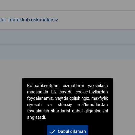
alar: murakkab uskunalarsiz
k
k
Ko`rsatilayotgan xizmatlarni yaxshilash
maqsadida biz saytda cookie-fayllardan
foydalanamiz. Saytda qolishingiz, maxfiylik
siyosati va shaxsiy ma`lumotlardan
foydalanish shartlarini qabul qilganingizni
anglatadi.
check
Qabul qilaman