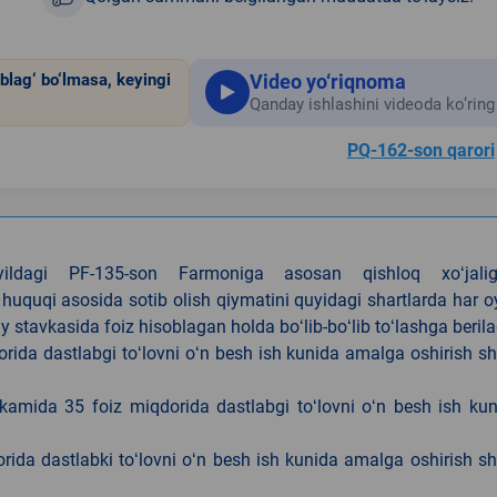
Video yo‘riqnoma
blag‘ bo‘lmasa, keyingi
Qanday ishlashini videoda ko‘ring
PQ-162-son qarori
4-yildagi PF-135-son Farmoniga asosan qishloq xoʻjalig
 huquqi asosida sotib olish qiymatini quyidagi shartlarda har 
tavkasida foiz hisoblagan holda boʻlib-boʻlib toʻlashga berila
ida dastlabgi toʻlovni oʻn besh ish kunida amalga oshirish sh
kamida 35 foiz miqdorida dastlabgi toʻlovni oʻn besh ish ku
rida dastlabki toʻlovni oʻn besh ish kunida amalga oshirish sh