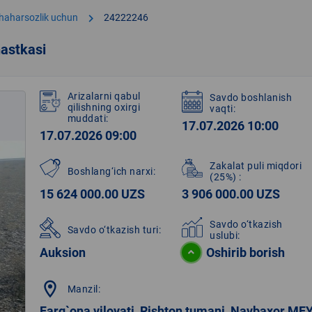
chevron_right
shaharsozlik uchun
24222246
astkasi
Arizalarni qabul
Savdo boshlanish
qilishning oxirgi
vaqti:
muddati:
17.07.2026 10:00
17.07.2026 09:00
Zakalat puli miqdori
Boshlang‘ich narxi:
(25%)
:
15 624 000.00 UZS
3 906 000.00 UZS
Savdo o‘tkazish
Savdo o‘tkazish turi:
uslubi:
Auksion
Oshirib borish
location_on
Manzil:
Farg`ona viloyati, Rishton tumani, Navbaxor MF