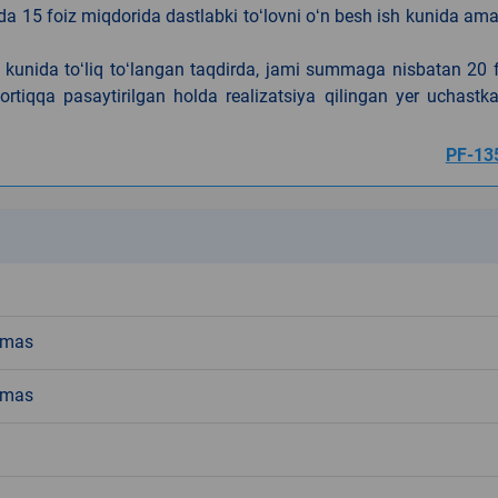
da 15 foiz miqdorida dastlabki toʻlovni oʻn besh ish kunida am
h kunida toʻliq toʻlangan taqdirda, jami summaga nisbatan 20 
rtiqqa pasaytirilgan holda realizatsiya qilingan yer uchastka
PF-13
k
emas
emas