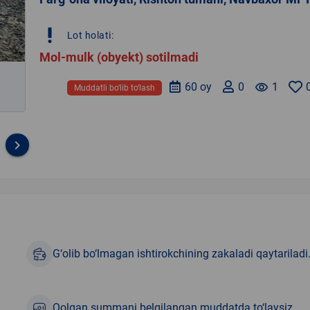
priority_high
Lot holati:
Mol-mulk (obyekt) sotilmadi
60 oy
0
remove_red_eye
1
Muddatli bo‘lib to‘lash
keyboard_arrow_right
G‘olib bo‘lmagan ishtirokchining zakaladi qaytariladi
Qolgan summani belgilangan muddatda to‘laysiz.