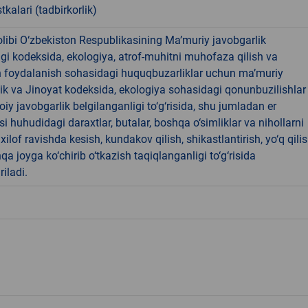
tkalari (tadbirkorlik)
libi O‘zbekiston Respublikasining Ma’muriy javobgarlik
dagi kodeksida, ekologiya, atrof-muhitni muhofaza qilish va
n foydalanish sohasidagi huquqbuzarliklar uchun ma’muriy
ik va Jinoyat kodeksida, ekologiya sohasidagi qonunbuzilishlar
oiy javobgarlik belgilanganligi to‘g‘risida, shu jumladan er
i huhudidagi daraxtlar, butalar, boshqa o‘simliklar va nihollarni
ilof ravishda kesish, kundakov qilish, shikastlantirish, yo‘q qili
qa joyga ko‘chirib o‘tkazish taqiqlanganligi to‘g‘risida
riladi.