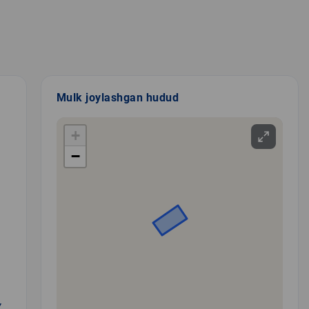
Mulk joylashgan hudud
+
−
Y