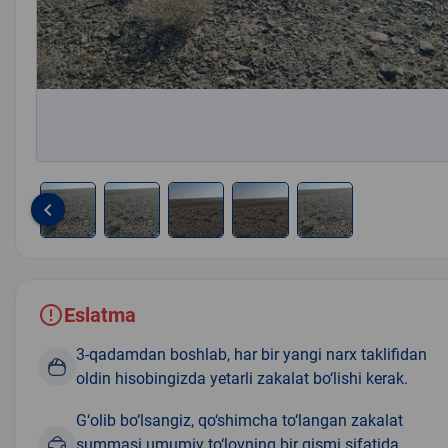
keyboard_arrow_left
Item
1
of
5
Eslatma
3-qadamdan boshlab, har bir yangi narx taklifidan
oldin hisobingizda yetarli zakalat bo‘lishi kerak.
G‘olib bo‘lsangiz, qo‘shimcha to‘langan zakalat
summasi umumiy to‘lovning bir qismi sifatida