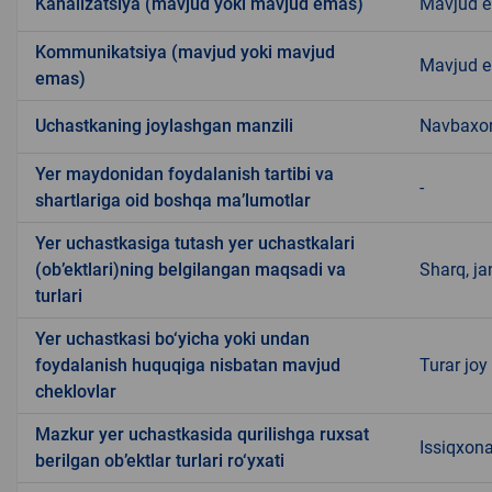
Kanalizatsiya (mavjud yoki mavjud emas)
Mavjud 
Kommunikatsiya (mavjud yoki mavjud
Mavjud 
emas)
Uchastkaning joylashgan manzili
Navbaxo
Yer maydonidan foydalanish tartibi va
-
shartlariga oid boshqa ma’lumotlar
Yer uchastkasiga tutash yer uchastkalari
(ob’ektlari)ning belgilangan maqsadi va
Sharq, ja
turlari
Yer uchastkasi bo‘yicha yoki undan
foydalanish huquqiga nisbatan mavjud
Turar joy
cheklovlar
Mazkur yer uchastkasida qurilishga ruxsat
Issiqxon
berilgan ob’ektlar turlari ro‘yxati